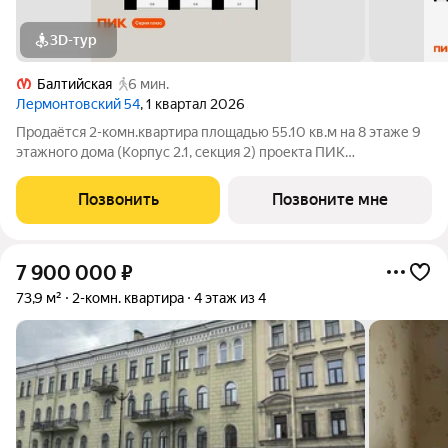
3D-тур
Балтийская
6 мин.
Лермонтовский 54
, 1 квартал 2026
Продаётся 2-комн.квартира площадью 55.10 кв.м на 8 этаже 9
этажного дома (Корпус 2.1, секция 2) проекта ПИК
Лермонтовский 54. Светлый просторный подъезд на уровне
земли, функциональная планировка, большие окна.
Позвонить
Позвоните мне
«Лермонтовский 54» находится в центре
7 900 000
₽
73,9 м²
2-комн. квартира
4 этаж из 4