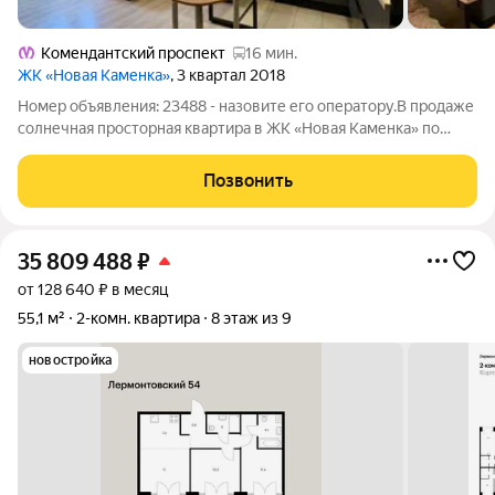
Комендантский проспект
16 мин.
ЖК «Новая Каменка»
, 3 квартал 2018
Номер объявления: 23488 - назовите его оператору.В продаже
солнечная просторная квартира в ЖК «Новая Каменка» по
адресу: Глухарская ул., 27/1. Квартира расположена на 10-ом
этаже панельного дома 2018 года постройки. Приятный
Позвонить
чистый подъезд с двумя
35 809 488
₽
от 128 640 ₽ в месяц
55,1 м²
2-комн. квартира
8 этаж из 9
новостройка