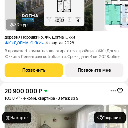
3D-тур
деревня Порошкино
,
ЖК Догма Юкки
ЖК «ДОГМА ЮККИ»
, 4 квартал 2028
В продаже 1-комнатная квартира от застройщика ЖК «Догма
Юкки» в Ленинградской области. Срок сдачи: 4 кв. 2028, общей
площадью 40.43 кв.м., на 4 этаже. «Догма Юкки» это квартал с
доступной социальной инфраструктурой. Жилой комплекс
Позвонить
Позвоните мне
расположен в
20 900 000
₽
103,8 м²
4-комн. квартира
3 этаж из 9
На карте
Сохранить