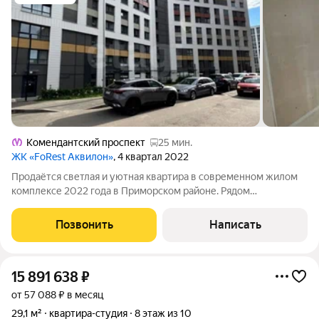
Комендантский проспект
25 мин.
ЖК «FoRest Аквилон»
, 4 квартал 2022
Продаётся светлая и уютная квартира в современном жилом
комплексе 2022 года в Приморском районе. Рядом
Юнтоловский заказник, где можно гулять на свежем воздухе, а
до метро «Комендантский проспект» около 30 минут на
Позвонить
Написать
общественном транспорте. В
15 891 638
₽
от 57 088 ₽ в месяц
29,1 м²
квартира-студия
8 этаж из 10