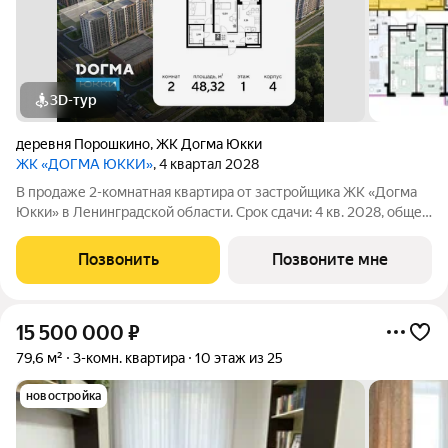
3D-тур
деревня Порошкино
,
ЖК Догма Юкки
ЖК «ДОГМА ЮККИ»
, 4 квартал 2028
В продаже 2-комнатная квартира от застройщика ЖК «Догма
Юкки» в Ленинградской области. Срок сдачи: 4 кв. 2028, общей
площадью 48.32 кв.м., на 1 этаже. «Догма Юкки» это квартал с
доступной социальной инфраструктурой. Жилой комплекс
Позвонить
Позвоните мне
расположен в
15 500 000
₽
79,6 м²
3-комн. квартира
10 этаж из 25
новостройка