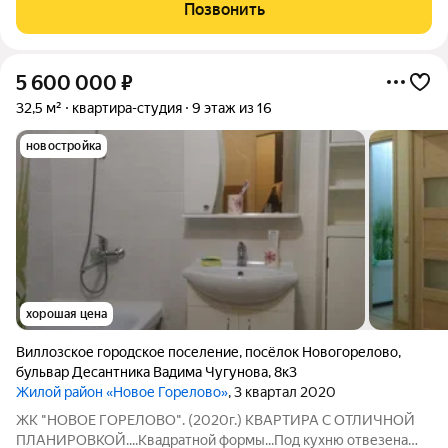
укомплектована всем необходимым для проживания. мебель
Позвонить
карниз, шторы бытовая техника:
5 600 000
₽
32,5 м²
квартира-студия
9 этаж из 16
новостройка
хорошая цена
Виллозское городское поселение
,
посёлок Новогорелово
,
бульвар Десантника Вадима Чугунова
,
8к3
Жилой район «Новое Горелово»
, 3 квартал 2020
ЖК "НОВОЕ ГОРЕЛОВО". (2020г.) КВАРТИРА С ОТЛИЧНОЙ
ПЛАНИРОВКОЙ....Квадратной формы...Под кухню отвезена