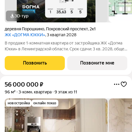
3D-тур
деревня Порошкино
,
Покровский проспект
,
2к1
ЖК «ДОГМА ЮККИ»
, 3 квартал 2028
В продаже 1-комнатная квартира от застройщика ЖК «Догма
Юкки» в Ленинградской области. Срок сдачи: 3 кв. 2028, общей
площадью 35.63 кв.м., на 5 этаже. «Догма Юкки» это квартал с
доступной социальной инфраструктурой. Жилой комплекс
Позвонить
Позвоните мне
расположен в
56 000 000
₽
96 м²
3-комн. квартира
9 этаж из 11
новостройка
онлайн показ