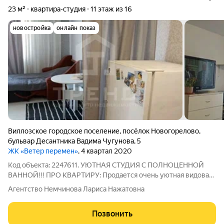
23 м²
квартира-студия
11 этаж из 16
новостройка
онлайн показ
Виллозское городское поселение
,
посёлок Новогорелово
,
бульвар Десантника Вадима Чугунова
,
5
ЖК «Ветер перемен»
, 4 квартал 2020
Код объекта: 2247611. УЮТНАЯ СТУДИЯ С ПОЛНОЦЕННОЙ
ВАННОЙ!!! ПРО КВАРТИРУ: Продается очень уютная видовая
студия о которой вы долго мечтали. Квартира с
Агентство Немчинова Лариса Нажатовна
косметическим ремонтом на 11 видовом этаже панельного
дома. Из окон открывается вид на улицу, что
Позвонить