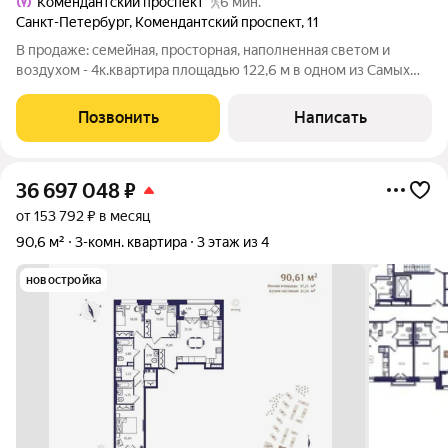
Комендантский проспект
6 мин.
Санкт-Петербург
,
Комендантский проспект
,
11
В продаже: семейная, просторная, наполненная светом и
воздухом - 4к.квартира площадью 122,6 м в одном из Самых
популярных районов города - Приморском. О Квартире:
Квартира находится на 13 -этаже 16-этaжнoгo кирпичнoго
Позвонить
Написать
дoмa. Окна квартиры выходят на
36 697 048
₽
от 153 792 ₽ в месяц
90,6 м²
3-комн. квартира
3 этаж из 4
новостройка