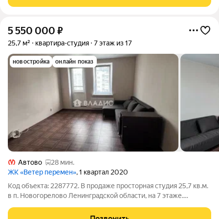
душевая кабина)
5 550 000
₽
25,7 м²
квартира-студия
7 этаж из 17
новостройка
онлайн показ
Автово
28 мин.
ЖК «Ветер перемен»
, 1 квартал 2020
Код объекта: 2287772. В продаже просторная студия 25,7 кв.м.
в п. Новогорелово Ленинградской области, на 7 этаже.
Площадь студии без балкона, с балконом 27,7 кв.м. О квартире:
Квадратная студия Балкон 2 кв.м. Просторная ванная с ванной
Позвонить