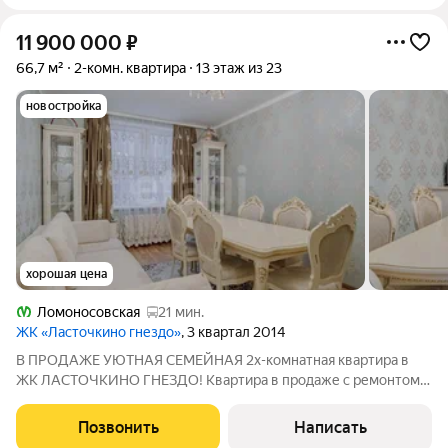
11 900 000
₽
66,7 м²
2-комн. квартира
13 этаж из 23
новостройка
хорошая цена
Ломоносовская
21 мин.
ЖК «Ласточкино гнездо»
, 3 квартал 2014
В ПРОДАЖЕ УЮТНАЯ СЕМЕЙНАЯ 2х-комнатная квартира в
ЖК ЛАСТОЧКИНО ГНЕЗДО! Квартира в продаже с ремонтом и
мебелью! Комфортный 13 этаж с хорошими видом и
освещенностью в течение всего дня! Удачная планировка
Позвонить
Написать
позволяет грамотно организовать пространство: