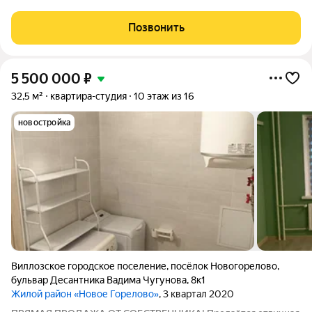
отдельная зона. Общая площадь - 32,54 кв.м. Жилая площадь -
19,53 кв.м. Лоджия - 5,15 кв.м. Хорошая прихожая - 5,7 кв.м.
Позвонить
Санузел совмещённый - 4,73
5 500 000
₽
32,5 м²
квартира-студия
10 этаж из 16
новостройка
Виллозское городское поселение
,
посёлок Новогорелово
,
бульвар Десантника Вадима Чугунова
,
8к1
Жилой район «Новое Горелово»
, 3 квартал 2020