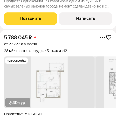
Продаётся однокомнатная квартира в одном из лучших и
самых зелёных районов города. Ремонт сделан давно, но и с
этим ремонтом можно заехать сразу, а можно с лёгкостью
переделать интерьер под себя. Место очень уютное,
Позвонить
Написать
спокойное и безопасное. Дом
5 788 045
₽
от 27 727 ₽ в месяц
28 м²
квартира-студия
5 этаж из 12
новостройка
3D-тур
Новоселье
,
ЖК Тишин