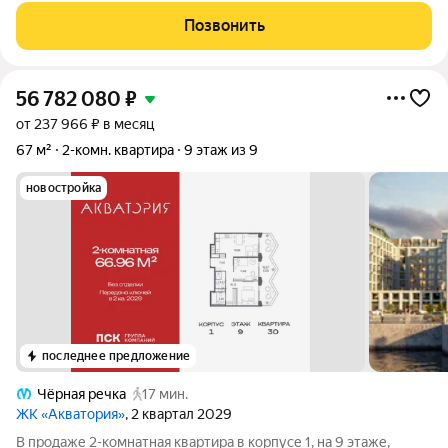
солнечная квартира с шикарным остеклённым балконом 8,5м2
Позвонить
на Юго-Западную сторону! Кухня -гостиная 18,5м
56 782 080
₽
от 237 966 ₽ в месяц
67 м²
2-комн. квартира
9 этаж из 9
новостройка
последнее предложение
Чёрная речка
17 мин.
ЖК «Акватория»
, 2 квартал 2029
В продаже 2-комнатная квартира в корпусе 1, на 9 этаже,