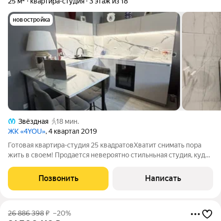
25 м²
квартира-студия
3 этаж из 18
новостройка
Звёздная
18 мин.
ЖК «4YOU»
, 4 квартал 2019
Готовая квартира-студия 25 квадратовХватит снимать пора
жить в своем! Продается невероятно стильньная студия, куда
можно переехать буквально с одним рюкзаком. Это
абсолютный move-in ready. Шикарный ремонт , чтобы вы
Позвонить
Написать
экономили сотни тысяч рублей и
26 886 398
₽
–20%