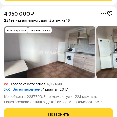
4 950 000
₽
22,1 м²
квартира-студия
2 этаж из 16
новостройка
онлайн показ
Проспект Ветеранов
27 мин.
ЖК «Ветер перемен»
, 4 квартал 2017
Код объекта: 2287720. В продаже студия 22,1 кв.м. в п.
Новогорелово Ленинградской области, на комфортном 2
этаже. Площадь с балконом 24,1 кв.м. О квартире: квадратная
студия широкий балкон 2 кв.м. Просторная ванная с ванной (не
Позвонить