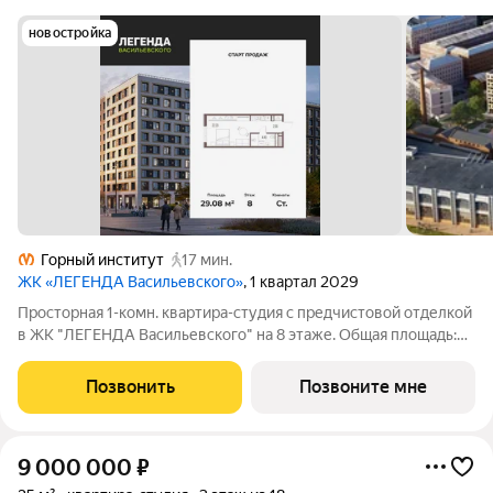
новостройка
Горный институт
17 мин.
ЖК «ЛЕГЕНДА Васильевского»
, 1 квартал 2029
Просторная 1-комн. квартира-студия с предчистовой отделкой
в ЖК "ЛЕГЕНДА Васильевского" на 8 этаже. Общая площадь:
29.08 кв.м., площадь гостиной 22.2 кв.м., из которых 5 кв.м.
выделено под кухонную зону. Все окна выходят на одну
Позвонить
Позвоните мне
сторону. В квартире
9 000 000
₽