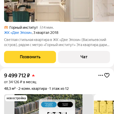
Горный институт
14 мин.
ЖК «Две Эпохи»
, 3 квартал 2018
Светлая стильная квартира в ЖК «Две Эпохи» (Васильевский
остров), рядом с метро «Горный институт» Эта квартира дарит
свет круглый год. Утром солнце начинает свой день в
комнатах с 9 утра, а если вы на лоджии - первый свет можно
Позвонить
Чат
встретить уже с 4
9 499 712
₽
от 34 126 ₽ в месяц
48,3 м²
2-комн. квартира
1 этаж из 12
новостройка