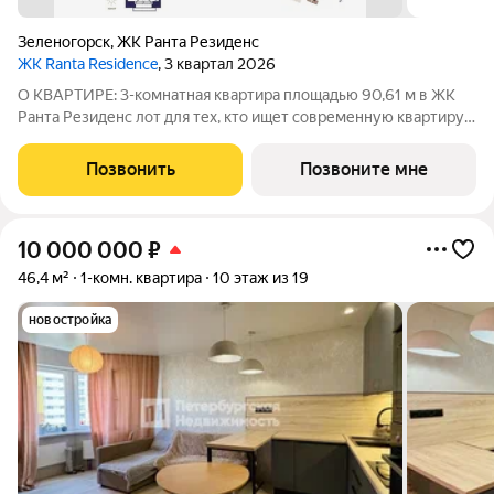
Зеленогорск
,
ЖК Ранта Резиденс
ЖК Ranta Residence
, 3 квартал 2026
О КВАРТИРЕ: 3-комнатная квартира площадью 90,61 м в ЖК
Ранта Резиденс лот для тех, кто ищет современную квартиру
бизнес-класса в Зеленогорске. В планировке предусмотрены:
панорамные окна, гардеробная, постирочная 2,53 м.
Позвонить
Позвоните мне
Панорамные окна дают больше
10 000 000
₽
46,4 м²
1-комн. квартира
10 этаж из 19
новостройка