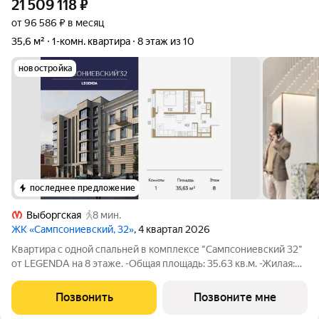
21 509 118
₽
от 96 586 ₽ в месяц
35,6 м²
1-комн. квартира
8 этаж из 10
новостройка
последнее предложение
Выборгская
8 мин.
ЖК «Сампсониевский, 32»
, 4 квартал 2026
Квартира с одной спальней в комплексе "Сампсониевский 32"
от LEGENDA на 8 этаже. -Общая площадь: 35.63 кв.м. -Жилая:
11.62 кв.м. -Площадь просторной кухни-столовой: 14.91 кв.м.
-Высота потолков 2.7 м. Все окна выходят на одну сторону. В
Позвонить
Позвоните мне
квартире один