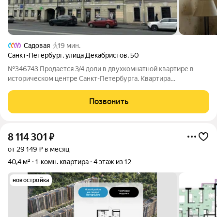
Садовая
19 мин.
Санкт-Петербург
,
улица Декабристов
,
50
№346743 Продается 3/4 доли в двухкомнатной квартире в
историческом центре Санкт-Петербурга. Квартира
расположена в одном из самых красивых и востребованных
районов города. О квартире: просторный коридор и кухня 20
Позвонить
кв.м., комнаты изoлировaнныe.
8 114 301
₽
от 29 149 ₽ в месяц
40,4 м²
1-комн. квартира
4 этаж из 12
новостройка