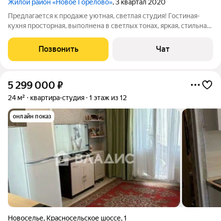
Жилой район «Новое Горелово»
, 3 квартал 2020
Предлагается к продаже уютная, светлая студия! Гостиная-
кухня просторная, выполнена в светлых тонах, яркая, стильная
мебель и техника, только подчёркивают уютный дизайн
помещения. Из помещения выход на большую, тёплую
Позвонить
Чат
лоджию, где достаточно места,
5 299 000
₽
24 м²
квартира-студия
1 этаж из 12
онлайн показ
Новоселье
,
Красносельское шоссе
,
1