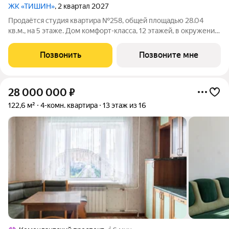
ЖК «ТИШИН»
, 2 квартал 2027
Продаётся студия квартира №258, общей площадью 28.04
кв.м., на 5 этаже. Дом комфорт-класса, 12 этажей, в окружении
леса и малоэтажной застройки. Проект с умным домом.
РАСПОЛОЖЕНИЕ И БЛАГОУСТРОЙСТВО ЖК «Тишин»
Позвонить
Позвоните мне
расположен в поселке Новоселье в
28 000 000
₽
122,6 м²
4-комн. квартира
13 этаж из 16