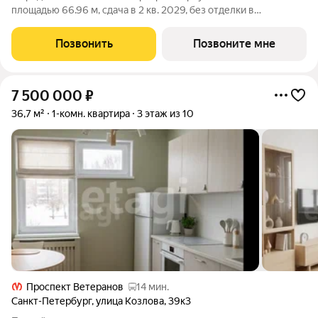
площадью 66.96 м, сдача в 2 кв. 2029, без отделки в
премиальном доме «Акватория» от застройщика ГК ПСК!
Премиальный дом «Акватория», возводимый на Выборгской
Позвонить
Позвоните мне
набережной у Кантемировского моста -
7 500 000
₽
36,7 м²
1-комн. квартира
3 этаж из 10
Проспект Ветеранов
14 мин.
Санкт-Петербург
,
улица Козлова
,
39к3