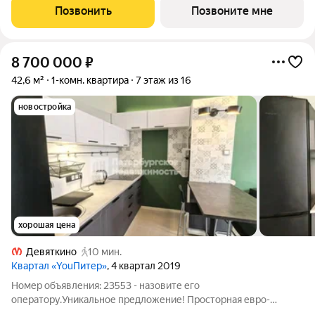
кухонную зону. Все окна выходят на одну сторону. В квартире
Позвонить
Позвоните мне
один
8 700 000
₽
42,6 м²
1-комн. квартира
7 этаж из 16
новостройка
хорошая цена
Девяткино
10 мин.
Квартал «YouПитер»
, 4 квартал 2019
Номер объявления: 23553 - назовите его
оператору.Уникальное предложение! Просторная евро-
двушка 42,6м2 с отдельной кладовкой 1,6м2! Светлая,