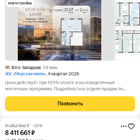
новостройка
Юго-Западная
8 мин.
ЖК «Морская миля»
, 4 квартал 2026
Цена действует при 100% оплате и на определенные
ипотечные программы. Подробности в отделе продаж по
телефону. Продается студия в ЖК «Морская миля» на 2 этаже.
Общая площадь составляет 25.67 кв. м. Квартира с чистовой
Позвонить
отделкой. Жилой комплекс
11 262 150
₽
–25%
8 411 661
₽