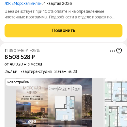
ЖК «Морская миля»
, 4 квартал 2026
Цена действует при 100% оплате и на определенные
ипотечные программы. Подробности в отделе продаж по
телефону. Продается студия в ЖК «Морская миля» на 15 этаже.
Общая площадь составляет 25.88 кв. м. Квартира с чистовой
Позвонить
отделкой. Жилой комплекс
11 390 946
₽
–25%
8 508 528
₽
от 40 920 ₽ в месяц
25,7 м²
квартира-студия
3 этаж из 23
новостройка