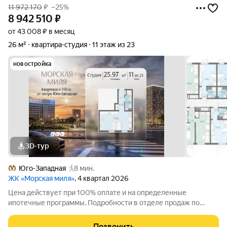
11 972 170
₽
–25%
8 942 510
₽
от 43 008 ₽ в месяц
26 м²
квартира-студия
11 этаж из 23
новостройка
3D-тур
Юго-Западная
8 мин.
ЖК «Морская миля»
, 4 квартал 2026
Цена действует при 100% оплате и на определенные
ипотечные программы. Подробности в отделе продаж по
телефону. Продается студия в ЖК «Морская миля» на 11 этаже.
Общая площадь составляет 25.97 кв. м. Квартира с чистовой
Позвонить