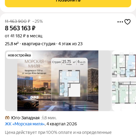
отделкой. Жилой комплекс
11 463 900
₽
–25%
8 563 163
₽
от 41 182 ₽ в месяц
25,8 м²
квартира-студия
4 этаж из 23
новостройка
Юго-Западная
8 мин.
ЖК «Морская миля»
, 4 квартал 2026
Цена действует при 100% оплате и на определенные