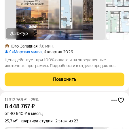
3D-тур
Юго-Западная
8 мин.
ЖК «Морская миля»
, 4 квартал 2026
Цена действует при 100% оплате и на определенные
ипотечные программы. Подробности в отделе продаж по
телефону. Продается студия в ЖК «Морская миля» на 12 этаже.
Общая площадь составляет 25.88 кв. м. Квартира с чистовой
Позвонить
отделкой. Жилой комплекс
11 312 769
₽
–25%
8 448 767
₽
от 40 640 ₽ в месяц
25,7 м²
квартира-студия
2 этаж из 23