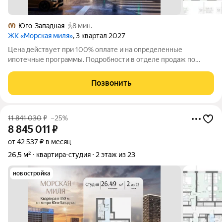
Юго-Западная
8 мин.
ЖК «Морская миля»
, 3 квартал 2027
Цена действует при 100% оплате и на определенные
ипотечные программы. Подробности в отделе продаж по
телефону. Продается студия в ЖК «Морская миля» на 7 этаже.
Общая площадь составляет 26.81 кв. м. Квартира с чистовой
Позвонить
отделкой. Жилой комплекс
11 841 030
₽
–25%
8 845 011
₽
от 42 537 ₽ в месяц
26,5 м²
квартира-студия
2 этаж из 23
новостройка