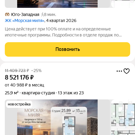
Юго-Западная
8 мин.
ЖК «Морская миля»
, 4 квартал 2026
Цена действует при 100% оплате и на определенные
ипотечные программы. Подробности в отделе продаж по
телефону. Продается студия в ЖК «Морская миля» на 3 этаже.
Общая площадь составляет 25.69 кв. м. Квартира с чистовой
Позвонить
отделкой. Жилой комплекс
11 409 723
₽
–25%
8 521 176
₽
от 40 988 ₽ в месяц
25,9 м²
квартира-студия
13 этаж из 23
новостройка