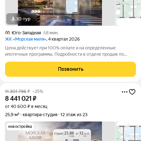
3D-тур
Юго-Западная
8 мин.
ЖК «Морская миля»
, 4 квартал 2026
Цена действует при 100% оплате и на определенные
ипотечные программы. Подробности в отделе продаж по
телефону. Продается студия в ЖК «Морская миля» на 13 этаже.
Общая площадь составляет 25.89 кв. м. Квартира с чистовой
Позвонить
отделкой. Жилой комплекс
11 301 796
₽
–25%
8 441 021
₽
от 40 600 ₽ в месяц
25,9 м²
квартира-студия
12 этаж из 23
новостройка