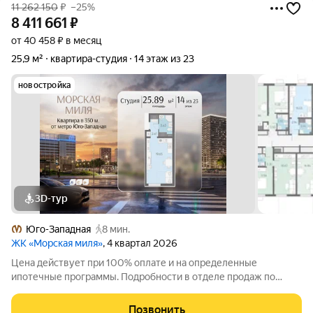
11 262 150
₽
–25%
8 411 661
₽
от 40 458 ₽ в месяц
25,9 м²
квартира-студия
14 этаж из 23
новостройка
3D-тур
Юго-Западная
8 мин.
ЖК «Морская миля»
, 4 квартал 2026
Цена действует при 100% оплате и на определенные
ипотечные программы. Подробности в отделе продаж по
телефону. Продается студия в ЖК «Морская миля» на 14 этаже.
Общая площадь составляет 25.89 кв. м. Квартира с чистовой
Позвонить