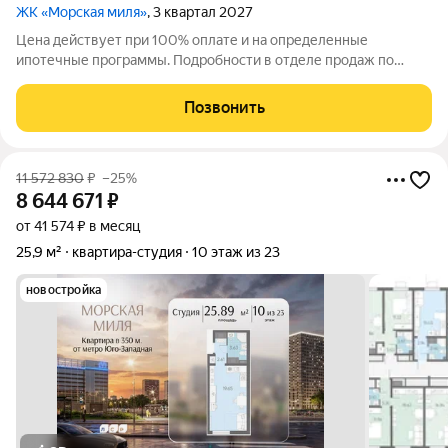
ЖК «Морская миля»
, 3 квартал 2027
Цена действует при 100% оплате и на определенные
ипотечные программы. Подробности в отделе продаж по
телефону. Продается студия в ЖК «Морская миля» на 4 этаже.
Общая площадь составляет 26.50 кв. м. Квартира с чистовой
Позвонить
отделкой. Жилой комплекс
11 572 830
₽
–25%
8 644 671
₽
от 41 574 ₽ в месяц
25,9 м²
квартира-студия
10 этаж из 23
новостройка