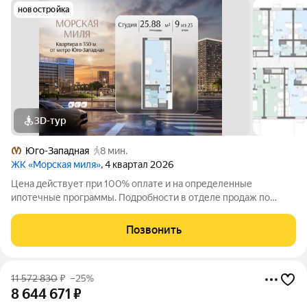
новостройка
3D-тур
Юго-Западная
8 мин.
ЖК «Морская миля»
, 4 квартал 2026
Цена действует при 100% оплате и на определенные
ипотечные программы. Подробности в отделе продаж по
телефону. Продается студия в ЖК «Морская миля» на 9 этаже.
Общая площадь составляет 25.88 кв. м. Квартира с чистовой
Позвонить
отделкой. Жилой комплекс
11 572 830
₽
–25%
8 644 671
₽