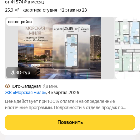
от 41 574 ₽ в месяц
25,9 м²
квартира-студия
12 этаж из 23
новостройка
3D-тур
Юго-Западная
8 мин.
ЖК «Морская миля»
, 4 квартал 2026
Цена действует при 100% оплате и на определенные
ипотечные программы. Подробности в отделе продаж по
телефону. Продается студия в ЖК «Морская миля» на 12 этаже.
Общая площадь составляет 25.89 кв. м. Квартира с чистовой
Позвонить
отделкой. Жилой комплекс