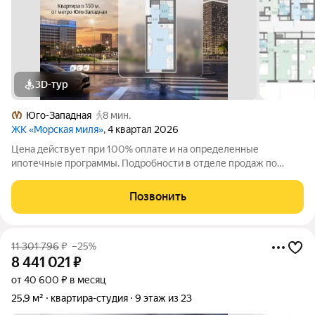
3D-тур
Юго-Западная
8 мин.
ЖК «Морская миля»
, 4 квартал 2026
Цена действует при 100% оплате и на определенные
ипотечные программы. Подробности в отделе продаж по
телефону. Продается студия в ЖК «Морская миля» на 22 этаже.
Общая площадь составляет 25.89 кв. м. Квартира с чистовой
Позвонить
отделкой. Жилой комплекс
11 301 796
₽
–25%
8 441 021
₽
от 40 600 ₽ в месяц
25,9 м²
квартира-студия
9 этаж из 23