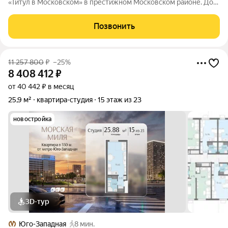
«Титул в Московском» в престижном Московском районе. До
метро можно добраться пешком всего за 25 минут. Удобная,
классическая, функциональная европланировка,
Позвонить
вместительная прихожая 3.06 м.
11 257 800
₽
–25%
8 408 412
₽
от 40 442 ₽ в месяц
25,9 м²
квартира-студия
15 этаж из 23
новостройка
3D-тур
Юго-Западная
8 мин.