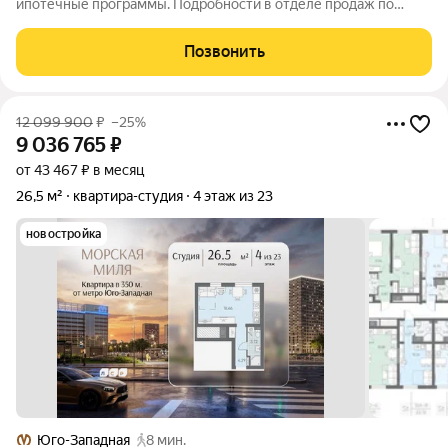
ипотечные программы. Подробности в отделе продаж по
телефону. Продается студия в ЖК «Морская миля» на 2 этаже.
Общая площадь составляет 26.53 кв. м. Квартира с чистовой
Позвонить
отделкой. Жилой комплекс
12 099 900
₽
–25%
9 036 765
₽
от 43 467 ₽ в месяц
26,5 м²
квартира-студия
4 этаж из 23
новостройка
Юго-Западная
8 мин.