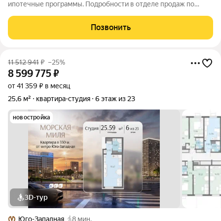
ипотечные программы. Подробности в отделе продаж по
телефону. Продается студия в ЖК «Морская миля» на 4 этаже.
Общая площадь составляет 25.75 кв. м. Квартира с чистовой
Позвонить
отделкой. Жилой комплекс
11 512 941
₽
–25%
8 599 775
₽
от 41 359 ₽ в месяц
25,6 м²
квартира-студия
6 этаж из 23
новостройка
3D-тур
Юго-Западная
8 мин.