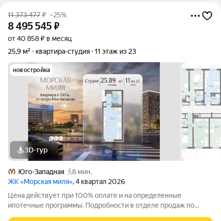
11 373 477
₽
–25%
8 495 545
₽
от 40 858 ₽ в месяц
25,9 м²
квартира-студия
11 этаж из 23
новостройка
3D-тур
Юго-Западная
8 мин.
ЖК «Морская миля»
, 4 квартал 2026
Цена действует при 100% оплате и на определенные
ипотечные программы. Подробности в отделе продаж по
телефону. Продается студия в ЖК «Морская миля» на 11 этаже.