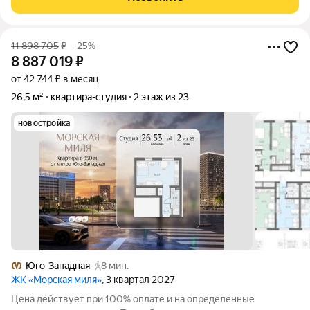
отделкой. Жилой комплекс
11 898 705
₽
–25%
8 887 019
₽
от 42 744 ₽ в месяц
26,5 м²
квартира-студия
2 этаж из 23
новостройка
Юго-Западная
8 мин.
ЖК «Морская миля»
, 3 квартал 2027
Цена действует при 100% оплате и на определенные