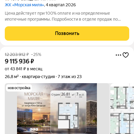
ЖК «Морская миля»
, 4 квартал 2026
Цена действует при 100% оплате и на определенные
ипотечные программы. Подробности в отделе продаж по
телефону. Продается студия в ЖК «Морская миля» на 6 этаже.
Общая площадь составляет 25.59 кв. м. Квартира с чистовой
Позвонить
отделкой. Жилой комплекс
12 203 912
₽
–25%
9 115 936
₽
от 43 841 ₽ в месяц
26,8 м²
квартира-студия
7 этаж из 23
новостройка