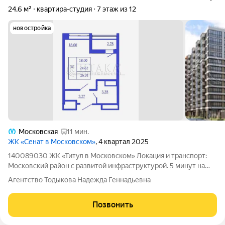
24,6 м²
квартира-студия
7 этаж из 12
новостройка
Московская
11 мин.
ЖК «Сенат в Московском»
, 4 квартал 2025
140089030 ЖК «Титул в Московском» Локация и транспорт:
Московский район с развитой инфраструктурой. 5 минут на
авто до ТРК «Лето», КАД и ЗСД. 15 минут до аэропорта
Агентство Тодыкова Надежда Геннадьевна
Пулково, Outlet Village и съезда на скоростной диаметр. 20
минут до центра города.
Позвонить