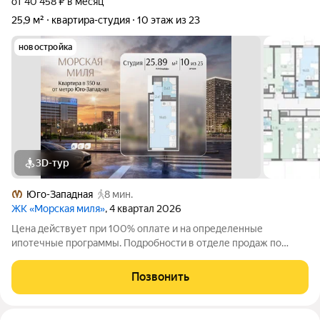
от 40 458 ₽ в месяц
25,9 м²
квартира-студия
10 этаж из 23
новостройка
3D-тур
Юго-Западная
8 мин.
ЖК «Морская миля»
, 4 квартал 2026
Цена действует при 100% оплате и на определенные
ипотечные программы. Подробности в отделе продаж по
телефону. Продается студия в ЖК «Морская миля» на 10 этаже.
Общая площадь составляет 25.89 кв. м. Квартира с чистовой
Позвонить
отделкой. Жилой комплекс