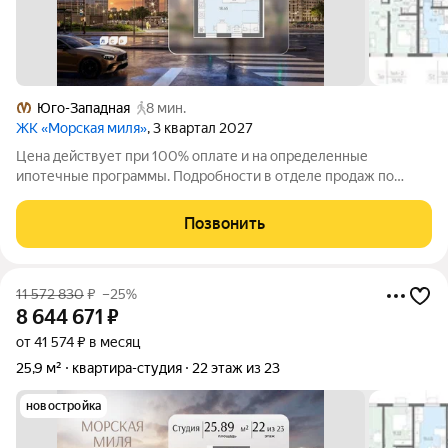
Юго-Западная
8 мин.
ЖК «Морская миля»
, 3 квартал 2027
Цена действует при 100% оплате и на определенные
ипотечные программы. Подробности в отделе продаж по
телефону. Продается студия в ЖК «Морская миля» на 2 этаже.
Общая площадь составляет 26.49 кв. м. Квартира с чистовой
Позвонить
отделкой. Жилой комплекс
11 572 830
₽
–25%
8 644 671
₽
от 41 574 ₽ в месяц
25,9 м²
квартира-студия
22 этаж из 23
новостройка