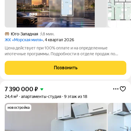
Юго-Западная
8 мин.
ЖК «Морская миля»
, 4 квартал 2026
Цена действует при 100% оплате и на определенные
ипотечные программы. Подробности в отделе продаж по
телефону. Продается студия в ЖК «Морская миля» на 2 этаже.
Общая площадь составляет 26.93 кв. м. Квартира с чистовой
Позвонить
отделкой. Жилой комплекс
7 390 000
₽
24,4 м²
апартаменты-студия
9 этаж из 18
новостройка