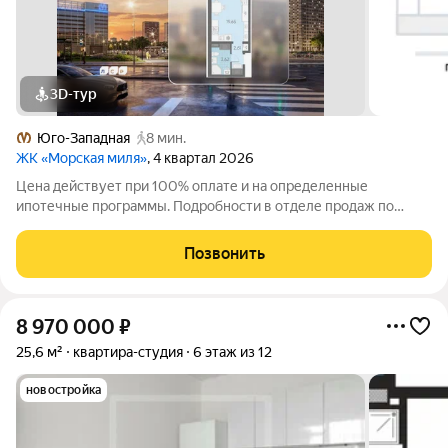
3D-тур
Юго-Западная
8 мин.
ЖК «Морская миля»
, 4 квартал 2026
Цена действует при 100% оплате и на определенные
ипотечные программы. Подробности в отделе продаж по
телефону. Продается студия в ЖК «Морская миля» на 22 этаже.
Общая площадь составляет 25.88 кв. м. Квартира с чистовой
Позвонить
отделкой. Жилой комплекс
8 970 000
₽
25,6 м²
квартира-студия
6 этаж из 12
новостройка