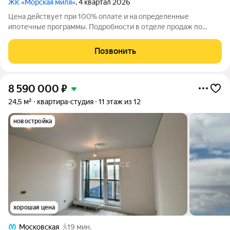
ЖК «Морская миля»
, 4 квартал 2026
Цена действует при 100% оплате и на определенные
ипотечные программы. Подробности в отделе продаж по
телефону. Продается студия в ЖК «Морская миля» на 23 этаже.
Общая площадь составляет 25.97 кв. м. Квартира с чистовой
Позвонить
отделкой. Жилой комплекс
8 590 000
₽
24,5 м²
квартира-студия
11 этаж из 12
новостройка
хорошая цена
Московская
19 мин.