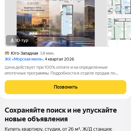
3D-тур
Юго-Западная
8 мин.
ЖК «Морская миля»
, 4 квартал 2026
Цена действует при 100% оплате и на определенные
ипотечные программы. Подробности в отделе продаж по
телефону. Продается студия в ЖК «Морская миля» на 11 этаже.
Общая площадь составляет 25.89 кв. м. Квартира с чистовой
Позвонить
отделкой. Жилой комплекс
Сохраняйте поиск и не упускайте
новые объявления
Купить квартиру, студия, от 26 м², Ж/Д станция: