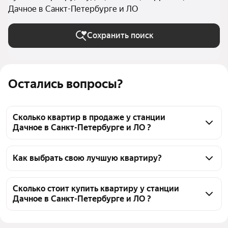
Дачное в Санкт-Петербурге и ЛО
Сохранить поиск
Остались вопросы?
Сколько квартир в продаже у станции
Дачное в Санкт-Петербурге и ЛО ?
На Яндекс Недвижимости в продаже у станции 
Дачное в Санкт-Петербурге и ЛО 190 квартир, из 
Как выбрать свою лучшую квартиру?
них 3 объявления от собственников, 30 объявлений 
Чтобы купить квартиру - студию площадью 26 кв.м. 
от агентств, 157 объявлений от застройщиков
у станции Дачное, воспользуйтесь тепловой картой 
Сколько стоит купить квартиру у станции
Дачное в Санкт-Петербурге и ЛО ?
для оценки инфраструктуры и транспортной 
доступности в выбранном районе у станции Дачное 
Цена за квадратный метр
266 423 — 448 434 ₽
в Санкт-Петербурге и ЛО