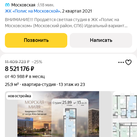
Московская
18 мин.
ЖК «Полис на Московской»
, 2 квартал 2021
ВНИМАНИЕ!!! Продаётся светлая студия в ЖК «Полис на
Московском» (Московский район, СПб) Идеальный вариант
для комфортной жизни или выгодной аренды без единого
вложения! О КВАРТИРЕ Площадь: 23,5 м компактно и
Позвонить
Написать
продуманно Расположение: 8-й этаж из 12,
11 409 723
₽
–25%
8 521 176
₽
от 40 988 ₽ в месяц
25,9 м²
квартира-студия
13 этаж из 23
новостройка