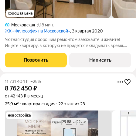
хорошая цена
Московская
18 мин.
ЖК «Философия на Московской»
, 3 квартал 2020
Уютная студия с хорошим ремонтом заезжайте и живите!
Ищете квартиру, в которую не придётся вкладывать время,
силы и деньги? Этот вариант отлично подойдёт для
комфортной жизни или выгодной инвестиции. Почему стоит
Позвонить
Написать
обратить внимание: 1. Хороший ремонт
11 731 404
₽
–25%
8 762 450
₽
от 42 143 ₽ в месяц
25,9 м²
квартира-студия
22 этаж из 23
новостройка