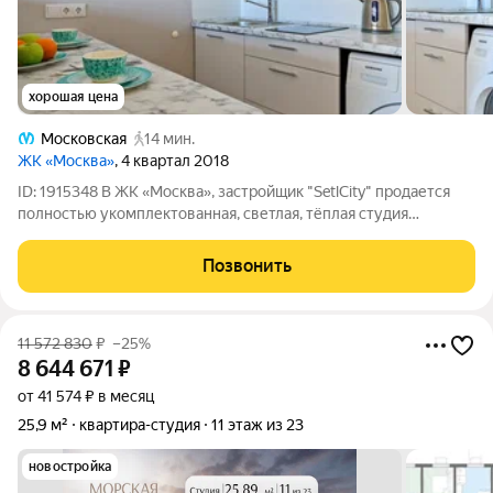
хорошая цена
Московская
14 мин.
ЖК «Москва»
, 4 квартал 2018
ID: 1915348 В ЖК «Москва», застройщик "SetlCity" продается
полностью укомплектованная, светлая, тёплая студия
(апартаменты) на 9 этаже, площадью 24,4 кв.м. Выполнен
кaчeственный рeмонт, с иcпoльзoвaнием высококачественных
Позвонить
материалов. Управляющая
11 572 830
₽
–25%
8 644 671
₽
от 41 574 ₽ в месяц
25,9 м²
квартира-студия
11 этаж из 23
новостройка