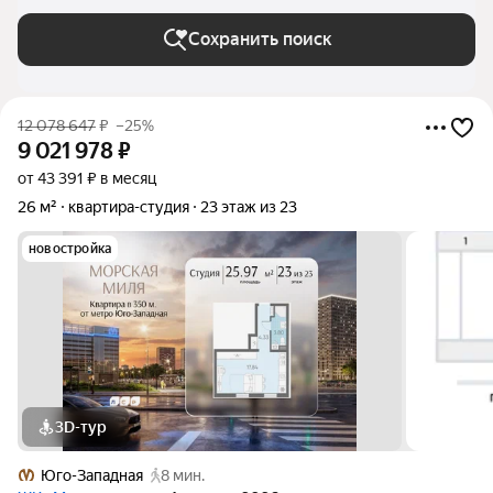
Сохранить поиск
12 078 647
₽
–25%
9 021 978
₽
от 43 391 ₽ в месяц
26 м²
квартира-студия
23 этаж из 23
новостройка
3D-тур
Юго-Западная
8 мин.