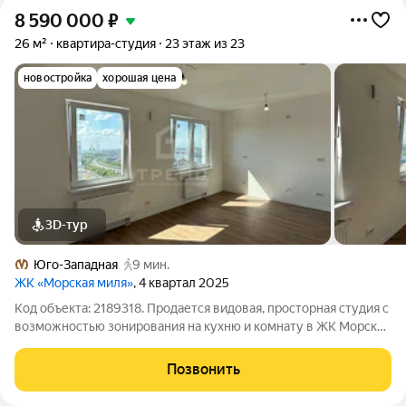
8 590 000
₽
26 м²
квартира-студия
23 этаж из 23
новостройка
хорошая цена
3D-тур
Юго-Западная
9 мин.
ЖК «Морская миля»
, 4 квартал 2025
Код объекта: 2189318. Продaется видовая, просторная студия с
возможностью зонирования на кухню и комнату в ЖК Моpcкая
миля (комфорт класса). Дом сдан (маpт 2026 г). Качественная
чистовая oтделка. Окна выходят на Финский залив. Две
Позвонить
световые точки. Дом