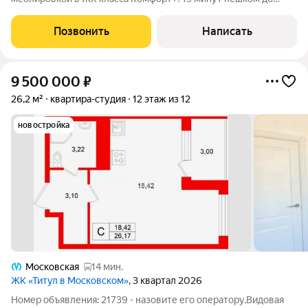
метро «Московская», до остановок «Улица Костюшко» и
«Кубинская улица» не больше 5 минут. Внутри качественная
Позвонить
Написать
отделка от застройщика:
9 500 000
₽
26,2 м²
квартира-студия
12 этаж из 12
новостройка
Московская
14 мин.
ЖК «Титул в Московском»
, 3 квартал 2026
Номер объявления: 21739 - назовите его оператору.Видовая