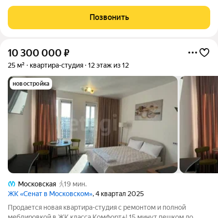
авто до ТРК «Лето», КАД и ЗСД. 15 минут до аэропорта
Пулково, Outlet Village и съезда на скоростной диаметр. 20
Позвонить
минут до центра города.
10 300 000
₽
25 м²
квартира-студия
12 этаж из 12
новостройка
Московская
19 мин.
ЖК «Сенат в Московском»
, 4 квартал 2025
Продается новая квартира-студия с ремонтом и полной
меблировкой в ЖК класса Комфорт+! 15 минут пешком до