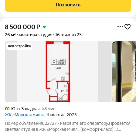
Общая площадь составляет 25.67 кв. м. Квартира с чистовой
Позвонить
отделкой. Жилой комплекс
8 500 000
₽
26 м²
квартира-студия
16 этаж из 23
новостройка
Юго-Западная
8 мин.
ЖК «Морская миля»
, 4 квартал 2025
Номер объявления: 22727 - назовите его оператору.Продается
светлая студия в ЖК «Морская Миля» (комфорт-класс), 3
минуты от метро «Юго-Западная» 16-й этаж. Окно выходит в