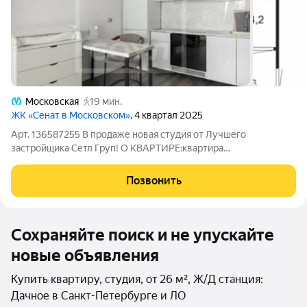
Московская
19 мин.
ЖК «Сенат в Московском»
, 4 квартал 2025
Арт. 136587255 В продаже новая студия от Лучшего
застройщика Сетл Груп! О КВАРТИРЕ:квартира
укомплектована кухонным гарнитуром и необходимой
техникой (варочная панель, духовой шкаф, холодильник),
Позвонить
также в комнате расположен просторный и удобный диван
Сохраняйте поиск и не упускайте
новые объявления
Купить квартиру, студия, от 26 м², Ж/Д станция:
Дачное в Санкт-Петербурге и ЛО