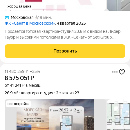
хорошая цена
Московская
19 мин.
ЖК «Сенат в Московском»
, 4 квартал 2025
Продаётся готовая квартира-студия 23,6 м с видом на Лидер
Тауэр и высокими потолками в ЖК «Сенат» от Setl Group.
Квартира находится в готовом доме с чистовой отделкой от
застройщика. Расположена на последнем, 12-м этаже в
Позвонить
квартире высокие 3-метровые
11 480 259
₽
–25%
8 575 051
₽
от 41 241 ₽ в месяц
26,9 м²
квартира-студия
2 этаж из 23
новостройка