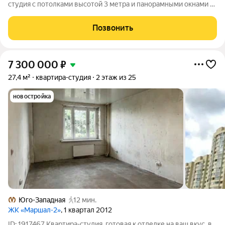
студия с потолками высотой 3 метра и панорамными окнами в
престижном Московском районе! В продаже стильная студия в
жилом комплексе «Титул в Московском» в одном из самых
Позвонить
востребованных районов
7 300 000
₽
27,4 м²
квартира-студия
2 этаж из 25
новостройка
Юго-Западная
12 мин.
ЖК «Маршал-2»
, 1 квартал 2012
ID: 1917467 Квартира-студия, готовая к отделке на ваш вкус, в