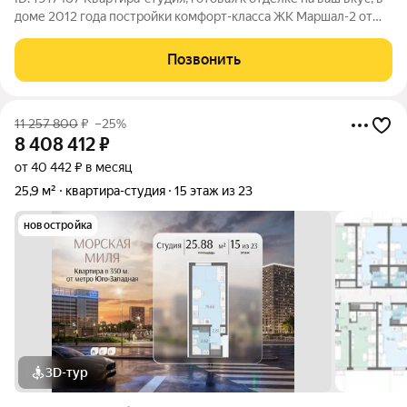
доме 2012 года постройки комфорт-класса ЖК Маршал-2 от
крупного надежного застройщика ГК "Лидер Групп". Один из
лучших районов, инфраструктура развитая. Отличная
Позвонить
транспортная развязка,
11 257 800
₽
–25%
8 408 412
₽
от 40 442 ₽ в месяц
25,9 м²
квартира-студия
15 этаж из 23
новостройка
3D-тур