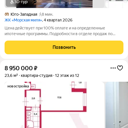
3D-тур
Юго-Западная
8 мин.
ЖК «Морская миля»
, 4 квартал 2026
Цена действует при 100% оплате и на определенные
ипотечные программы. Подробности в отделе продаж по
телефону. Продается студия в ЖК «Морская миля» на 13 этаже.
Общая площадь составляет 25.97 кв. м. Квартира с чистовой
Позвонить
отделкой. Жилой комплекс
8 950 000
₽
23,6 м²
квартира-студия
12 этаж из 12
новостройка