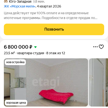
Юго-Западная
8 мин.
ЖК «Морская миля»
, 4 квартал 2026
Цена действует при 100% оплате и на определенные
ипотечные программы. Подробности в отделе продаж по
телефону. Продается студия в ЖК «Морская миля» на 15 этаже.
Общая площадь составляет 25.88 кв. м. Квартира с чистовой
Позвонить
отделкой. Жилой комплекс
6 800 000
₽
23,5 м²
квартира-студия
8 этаж из 12
новостройка
хорошая цена