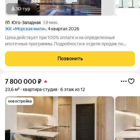
3D-тур
Юго-Западная
8 мин.
ЖК «Морская миля»
, 4 квартал 2026
Цена действует при 100% оплате и на определенные
ипотечные программы. Подробности в отделе продаж по
телефону. Продается студия в ЖК «Морская миля» на 13 этаже.
Общая площадь составляет 25.89 кв. м. Квартира с чистовой
Позвонить
отделкой. Жилой комплекс
7 800 000
₽
23,6 м²
квартира-студия
6 этаж из 12
новостройка