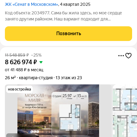
ЖК «Сенат в Московском»
, 4 квартал 2025
Код объекта: 2034977. Сама бы жила здесь, но мое сердце
занято другим районом. Наш вариант подходит для
комфортной жизни и конечно для инвесиций! Варианты
доходности можем обсудить на просмотре или по телефону.
Позвонить
Максимум комфорта, тишины и уединения!
11 548 859
₽
–25%
8 626 974
₽
от 41 488 ₽ в месяц
26 м²
квартира-студия
13 этаж из 23
новостройка