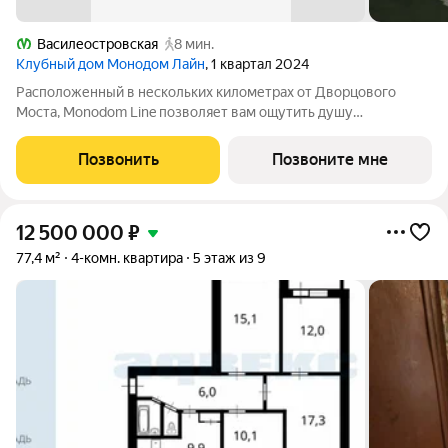
Василеостровская
8 мин.
Клубный дом Монодом Лайн
, 1 квартал 2024
Расположенный в нескольких километрах от Дворцового
Моста, Monodom Line позволяет вам ощутить душу
исторического центра Санкт-Петербурга. Всего 4 минуты
пешком до метро "Василеостровская", и вы свободно
Позвонить
Позвоните мне
перемещаетесь по городу. Инфраструктура Monodom
12 500 000
₽
77,4 м²
4-комн. квартира
5 этаж из 9