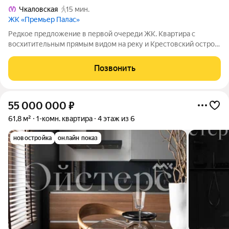
Чкаловская
15 мин.
ЖК «Премьер Палас»
Редкое предложение в первой очереди ЖК. Квартира с
восхитительным прямым видом на реку и Крестовский остров.
Очень понятная рациональная планировка с комнатами
правильной формы, и на воду и в тихий двор с тремя
Позвонить
изолированными комнатами. Ремонт
55 000 000
₽
61,8 м²
1-комн. квартира
4 этаж из 6
новостройка
онлайн показ