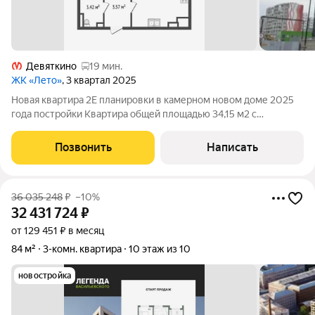
Девяткино
19 мин.
ЖК «Лето»
, 3 квартал 2025
Новая квартира 2Е планировки в камерном новом доме 2025
года постройки Квартира общей площадью 34,15 м2 с
просторной кухней-гостиной и лоджией 13,5 м2, спальня 11 м2.
В квартире полная чистовая отделка: обои под покраску с
Позвонить
Написать
белой водоэмульсионной
36 035 248
₽
–10%
32 431 724
₽
от 129 451 ₽ в месяц
84 м²
3-комн. квартира
10 этаж из 10
новостройка