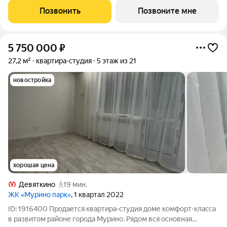
Премиальный дом «Акватория», возводимый на Выборгской
Позвонить
Позвоните мне
набережной у Кантемировского моста -
5 750 000
₽
27,2 м²
квартира-студия
5 этаж из 21
новостройка
хорошая цена
Девяткино
19 мин.
ЖК «Мурино парк»
, 1 квартал 2022
ID: 1916400 Продается квартира-студия доме комфорт-класса
в развитом районе города Мурино. Рядом вся основная