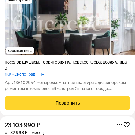
новостройка
хорошая цена
посёлок Шушары
,
территория Пулковское
,
Образцовая улица
,
3
ЖК «ЭкспоГрад – II»
Арт. 136102954 Четырёхкомнатная квартира с дизайнерским
ремонтом в комплексе «Экспоград 2» на юге города.
Планировка продумана для жизни большой семьи: четыре
отдельные спальни, два санузла и кухня-гостиная площадью
Позвонить
почти 28 м с современной мебелью и
23 103 990
₽
от 82 998 ₽ в месяц