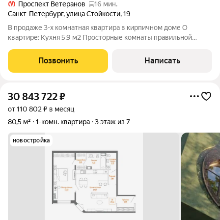
Проспект Ветеранов
16 мин.
Санкт-Петербург
,
улица Стойкости
,
19
В продаже 3-х комнатная квартира в кирпичном доме О
квартире: Кухня 5,9 м2 Просторные комнаты правильной
формы Раздельный санузел Балкон Окна на обе стороны дома
Дом теплый Хорошие соседи, везде чисто. Территория дома
Позвонить
Написать
благоустроена Во дворе
30 843 722
₽
от 110 802 ₽ в месяц
80,5 м²
1-комн. квартира
3 этаж из 7
новостройка