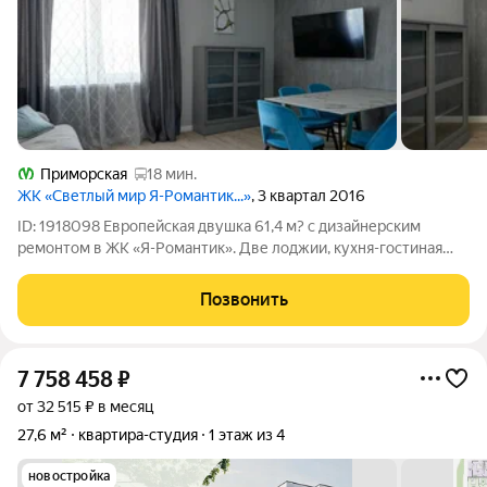
Приморская
18 мин.
ЖК «Светлый мир Я-Романтик...»
, 3 квартал 2016
ID: 1918098 Европейская двушка 61,4 м? с дизайнерским
ремонтом в ЖК «Я-Романтик». Две лоджии, кухня-гостиная
19,6 м? и мебель в подарок! Представьте: вы просыпаетесь на
13-м этаже, выходите на теплую застекленную лоджию с
Позвонить
чашкой кофе и смотрите на
7 758 458
₽
от 32 515 ₽ в месяц
27,6 м²
квартира-студия
1 этаж из 4
новостройка