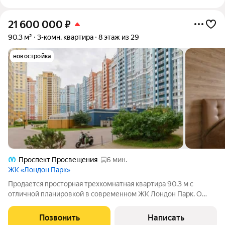
21 600 000
₽
90,3 м²
3-комн. квартира
8 этаж из 29
новостройка
Проспект Просвещения
6 мин.
ЖК «Лондон Парк»
Продается просторная трехкомнатная квартира 90.3 м с
отличной планировкой в современном ЖК Лондон Парк. О
КВАРТИРЕ: В квартире выполнен качественный ремонт с
мебелью и техникой, можно заезжать и жить сразу.
Позвонить
Написать
Комфортный 8 этаж, окна выходят во двор,