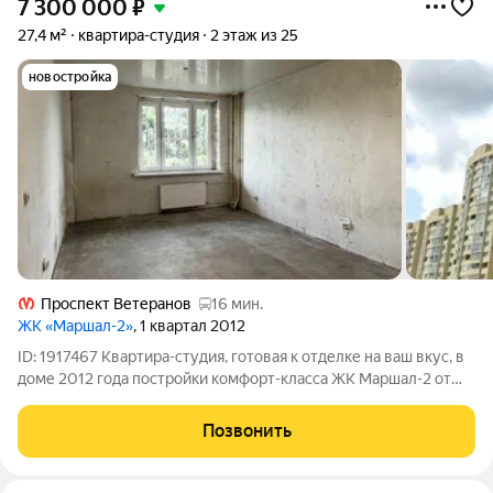
7 300 000
₽
27,4 м²
квартира-студия
2 этаж из 25
новостройка
Проспект Ветеранов
16 мин.
ЖК «Маршал-2»
, 1 квартал 2012
ID: 1917467 Квартира-студия, готовая к отделке на ваш вкус, в
доме 2012 года постройки комфорт-класса ЖК Маршал-2 от
крупного надежного застройщика ГК "Лидер Групп". Один из
лучших районов, инфраструктура развитая. Отличная
Позвонить
транспортная развязка,