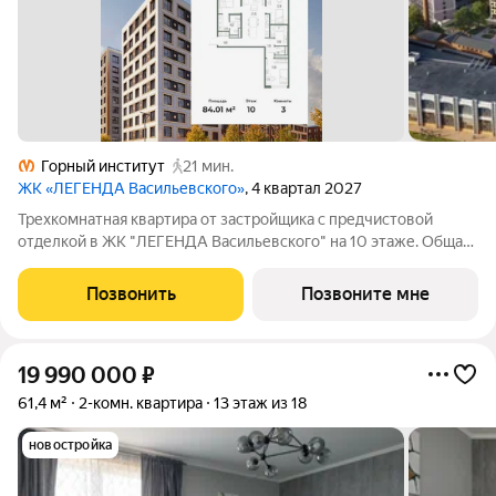
Горный институт
21 мин.
ЖК «ЛЕГЕНДА Васильевского»
, 4 квартал 2027
Трехкомнатная квартира от застройщика с предчистовой
отделкой в ЖК "ЛЕГЕНДА Васильевского" на 10 этаже. Общая
площадь: 84.01 кв.м., жилая: 34.06 кв.м., площадь просторной
кухни-столовой: 27.26 кв.м. Квартира - распашонка, очень
Позвонить
Позвоните мне
светлая, без проходных
19 990 000
₽
61,4 м²
2-комн. квартира
13 этаж из 18
новостройка