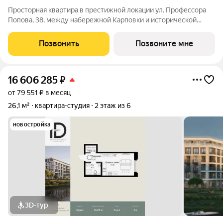
Просторная квартира в престижной локации ул. Профессора
Попова, 38, между набережной Карповки и исторической
застройкой Петроградской стороны. Из окон открываются
виды на Иоанновский монастырь и реку Карповку. В пешей
Позвонить
Позвоните мне
доступности метро
16 606 285
₽
от 79 551 ₽ в месяц
26,1 м²
квартира-студия
2 этаж из 6
новостройка
3D-тур