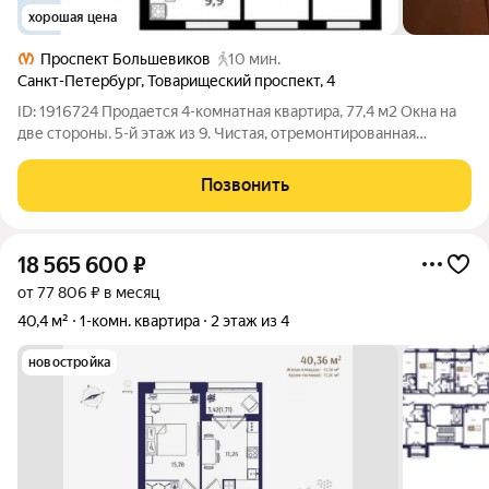
хорошая цена
Проспект Большевиков
10 мин.
Санкт-Петербург
,
Товарищеский проспект
,
4
ID: 1916724 Продается 4-комнатная квартира, 77,4 м2 Окна на
две стороны. 5-й этаж из 9. Чистая, отремонтированная
парадная. До метро «Проспект Большевиков» 10 минут
пешком. До центра города - 20 минут на машине, 35 минут на
Позвонить
общественном транспорте. В
18 565 600
₽
от 77 806 ₽ в месяц
40,4 м²
1-комн. квартира
2 этаж из 4
новостройка