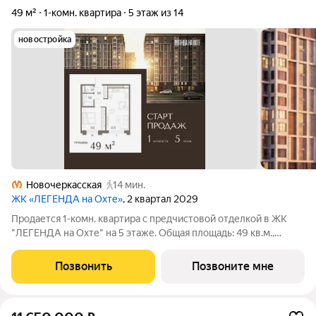
49 м²
1-комн. квартира
5 этаж из 14
новостройка
Новочеркасская
14 мин.
ЖК «ЛЕГЕНДА на Охте»
, 2 квартал 2029
Продается 1-комн. квартира с предчистовой отделкой в ЖК
"ЛЕГЕНДА на Охте" на 5 этаже. Общая площадь: 49 кв.м.,
жилая: 13.2 кв.м., площадь просторной кухни-столовой: 23.7
кв.м. Все окна выходят на одну сторону. В квартире один
Позвонить
Позвоните мне
раздельный санузел.