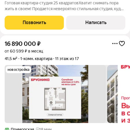
Готовая квартира-студия 25 квадратовХватит снимать пора
жить в своем! Продается невероятно стильньная студия, куда
можно переехать буквально с одним рюкзаком. Это
абсолютный move-in ready. Шикарный ремонт , чтобы вы
Позвонить
Написать
экономили сотни тысяч рублей и
16 890 000
₽
от 60 599 ₽ в месяц
41,5 м²
1-комн. квартира
11 этаж из 17
новостройка
Приморская
18 мин.