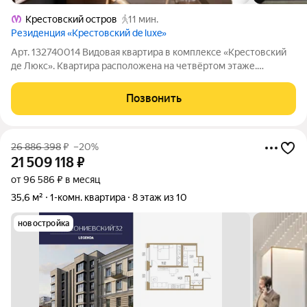
Крестовский остров
11 мин.
Резиденция «Крестовский de luxe»
Арт. 132740014 Видовая квартира в комплексе «Крестовский
де Люкс». Квартира расположена на четвёртом этаже.
Премиальная отделка, пол из кварцита, кухня Valcucine,
система вентиляции и кондиционирования, увеличенные
Позвонить
двери. Ремонт без амортизации.
26 886 398
₽
–20%
21 509 118
₽
от 96 586 ₽ в месяц
35,6 м²
1-комн. квартира
8 этаж из 10
новостройка