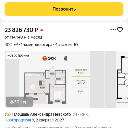
инфраструктура (ТЦ Небо, поликлиника, школы, детский сад,
пекарни, фитнес, пукнты выдачи). Пешая доступность до
Позвонить
метро, при необходимости
23 826 730
₽
от 114 140 ₽ в месяц
40,2 м²
1-комн. квартира
4 этаж из 10
новостройка
3D-тур
Площадь Александра Невского
17 мин.
Новгородская 8
, 2 квартал 2027