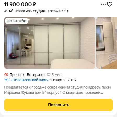
11 900 000
₽
45 м²
квартира-студия
7 этаж из 19
новостройка
Проспект Ветеранов
15 мин.
ЖК «Полежаевский парк»
, 2 квартал 2016
Предлагается к продаже современная студия по адресу: пром
Маршала Жукова дом 54 корпус 1 О квартире: проведен
ремонт высокого уровня + установлена дверь с
шумоизоляцией, 3 ступени защиты. + в санузле установлена
Позвонить
сантехника известных мировых брендов (