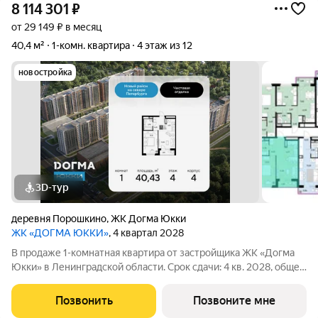
8 114 301
₽
от 29 149 ₽ в месяц
40,4 м²
1-комн. квартира
4 этаж из 12
новостройка
3D-тур
деревня Порошкино
,
ЖК Догма Юкки
ЖК «ДОГМА ЮККИ»
, 4 квартал 2028
В продаже 1-комнатная квартира от застройщика ЖК «Догма
Юкки» в Ленинградской области. Срок сдачи: 4 кв. 2028, общей
площадью 40.43 кв.м., на 4 этаже. «Догма Юкки» это квартал с
доступной социальной инфраструктурой. Жилой комплекс
Позвонить
Позвоните мне
расположен в