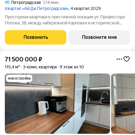
Петроградская
14 мин.
Квартал «Ай Ди Петроградская»
, 4 квартал 2029
Просторная квартира в престижной локации ул. Профессора
Попова, 38, между набережной Карповки и исторической
застройкой Петроградской стороны. Из окон открываются
виды на Иоанновский монастырь и реку Карповку. В пешей
Позвонить
Позвоните мне
доступности метро
71 500 000
₽
115,4 м²
3-комн. квартира
9 этаж из 10
новостройка