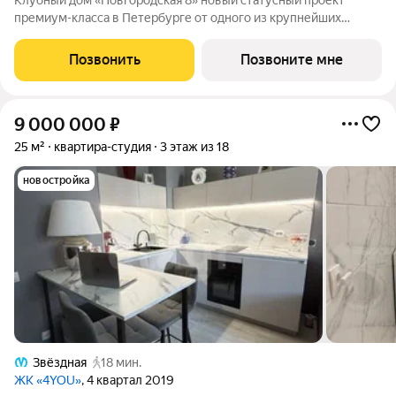
Клубный дом «Новгородская 8» новый статусный проект
премиум-класса в Петербурге от одного из крупнейших
федеральных девелоперов ГК ФСК. Дом расположен на тихой
Новгородской улице в районе со сложившейся
Позвонить
Позвоните мне
инфраструктурой, в непосредственной близости
9 000 000
₽
25 м²
квартира-студия
3 этаж из 18
новостройка
Звёздная
18 мин.
ЖК «4YOU»
, 4 квартал 2019