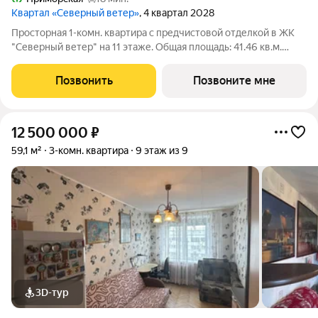
Квартал «Северный ветер»
, 4 квартал 2028
Просторная 1-комн. квартира с предчистовой отделкой в ЖК
"Северный ветер" на 11 этаже. Общая площадь: 41.46 кв.м.
Высота потолков 2.98 м. В основу концепции проекта
«Северный ветер» легла идея деления квартала на шесть
Позвонить
Позвоните мне
кластеров активный городской,
12 500 000
₽
59,1 м²
3-комн. квартира
9 этаж из 9
3D-тур