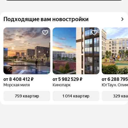
Подходящие вам новостройки
от 8 408 412 ₽
от 5 982 529 ₽
от 6 288 795
Морская миля
Кинопарк
759 квартир
1 014 квартир
329 кв