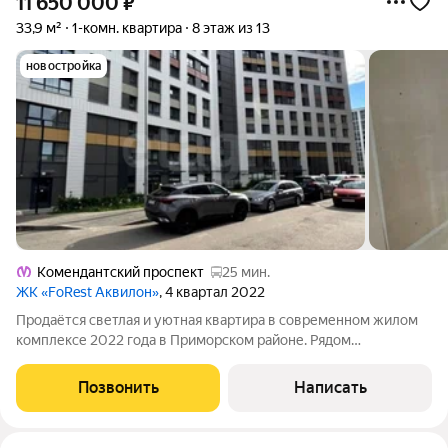
11 650 000
₽
33,9 м²
1-комн. квартира
8 этаж из 13
новостройка
Комендантский проспект
25 мин.
ЖК «FoRest Аквилон»
, 4 квартал 2022
Продаётся светлая и уютная квартира в современном жилом
комплексе 2022 года в Приморском районе. Рядом
Юнтоловский заказник, где можно гулять на свежем воздухе, а
до метро «Комендантский проспект» около 30 минут на
Позвонить
Написать
общественном транспорте. В