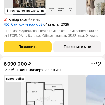
последнее предложение
Выборгская
8 мин.
ЖК «Сампсониевский, 32»
, 4 квартал 2026
Квартира с одной спальней в комплексе "Сампсониевский 32"
от LEGENDA на 8 этаже. -Общая площадь: 35.63 кв.м. -Жилая:
11.62 кв.м. -Площадь просторной кухни-столовой: 14.91 кв.м.
-Высота потолков 2.7 м. Все окна выходят на одну сторону. В
Позвонить
Позвоните мне
квартире один
6 990 000
₽
34,2 м²
1-комн. квартира
7 этаж из 14
новостройка