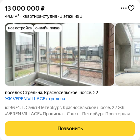
13 000 000
₽
44,8 м²
квартира-студия
3 этаж из 3
новостройка
онлайн показ
посёлок Стрельна
,
Красносельское шоссе
,
22
ЖК VEREN VILLAGE стрельна
id:9674. Г. Санкт-Петербург, Красносельское шоссе, 22 ЖК
«VEREN VILLAGE» Прописка г. Cанкт - Петербург Просторная
квартира бизнес-класса 44.8 кв.м. с мансардными окнами
Свободная планировка позволяет вам стать создателем
Позвонить
своего уютного пространства,