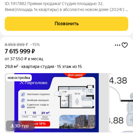
ID: 1917882 Прямая продажа! Студия площадью 32.
8мкв(площадь 1к квартиры) в абсолютно новом доме (2024г) с
полной отделкой! Заезжай и живи! Рядом от три станций
метро "Проспект Просвещения", "Озерки" и "Гражданский
Позвонить
проспект". Преимущества
8 959 999
₽
–15%
7 615 999
₽
от 37 550 ₽ в месяц
29,8 м²
квартира-студия
15 этаж из 15
новостройка
3D-тур