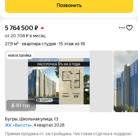
косметический, квартира меблирована, техника Самсунг,
Позвонить
шкафы и комод от Икеа,
5 764 500
₽
от 20 708 ₽ в месяц
27,9 м²
квартира-студия
15 этаж из 18
новостройка
3D-тур
Бугры
,
Школьная улица
,
13
ЖК «Высота»
, 4 квартал 2028
Прямая продажа от застройщика. Чистовая отделка в подарок!