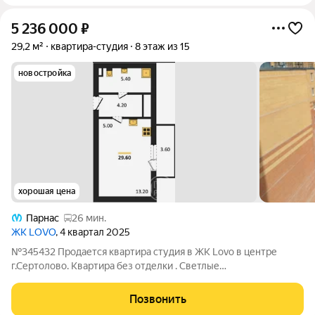
5 236 000
₽
29,2 м²
квартира-студия
8 этаж из 15
новостройка
хорошая цена
Парнас
26 мин.
ЖК LOVO
, 4 квартал 2025
№345432 Продается квартира студия в ЖК Lovo в центре
г.Сертолово. Квартира без отделки . Светлые
парадные,детские площадки,вреаут-зоны, Места для
отдыха,подземный паркинг. Вход во двор по fase id. В ЖК
Позвонить
предусмотрен подземный паркинг и гостевые