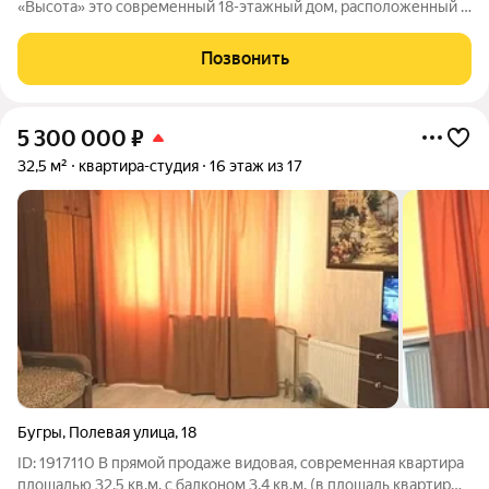
«Высота» это современный 18-этажный дом, расположенный в
активно развивающемся городе Бугры, в 15 минутах от
станции метро «Девяткино». Квартиры В комплексе
Позвонить
представлен широкий выбор
5 300 000
₽
32,5 м²
квартира-студия
16 этаж из 17
Бугры
,
Полевая улица
,
18
ID: 1917110 В прямой продаже видовая, современная квартира
площадью 32,5 кв.м. с балконом 3,4 кв.м. (в площадь квартиры