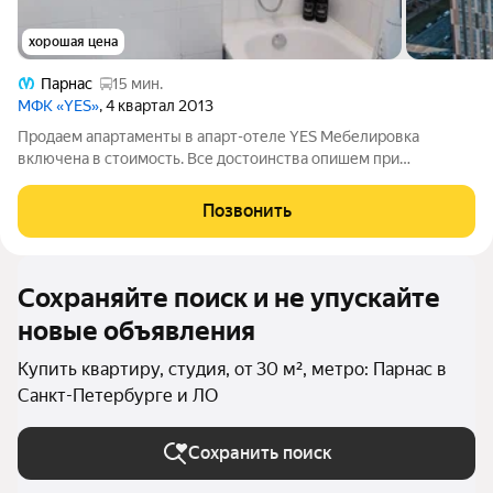
хорошая цена
Парнас
15 мин.
МФК «YES»
, 4 квартал 2013
Продаем апартаменты в апарт-отеле YES Мебелировка
включена в стоимость. Все достоинства опишем при
просмотре! Большой плюс - отсутствие арендных платежей за
землю ! Наши апартаменты по площади больше основной
Позвонить
массы городских апартаментов что делает
Сохраняйте поиск и не упускайте
новые объявления
Купить квартиру, студия, от 30 м², метро: Парнас в
Санкт-Петербурге и ЛО
Сохранить поиск