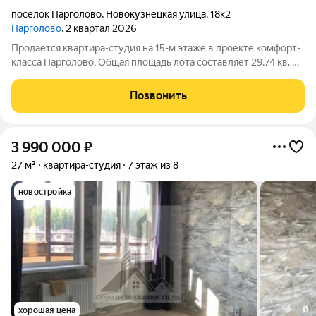
посёлок Парголово
,
Новокузнецкая улица
,
18к2
Парголово
, 2 квартал 2026
Продается квартира-студия на 15-м этаже в проекте комфорт-
класса Парголово. Общая площадь лота составляет 29,74 кв. м,
из которых 20,26 кв. м отведено под жилую и кв. м под
кухонную зону. Номер квартиры - 144. Преимущества: -
Позвонить
Квартира комфорт-класса
3 990 000
₽
27 м²
квартира-студия
7 этаж из 8
новостройка
хорошая цена