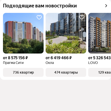
квадратного метра или площади
Подходящие вам новостройки
от 8 575 156 ₽
от 6 419 466 ₽
от 5 326 543
Прагма Сити
Окла
LOVO
736 квартир
474 квартиры
129 кв