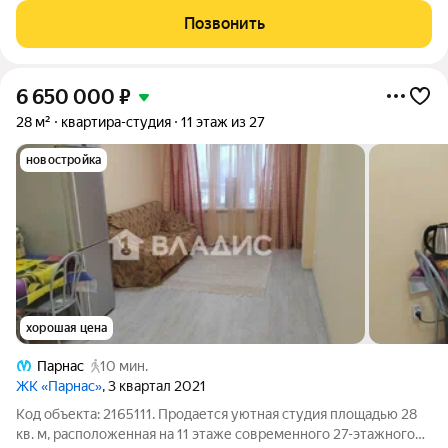
развитой инфраструктурой. Первые корпуса уже сданы и
Позвонить
заселены. Удобная локация:
6 650 000
₽
28 м²
квартира-студия
11 этаж из 27
новостройка
хорошая цена
Парнас
10 мин.
ЖК «Парнас»
, 3 квартал 2021
Код объекта: 2165111. Продается уютная студия площадью 28
кв. м, расположенная на 11 этаже современного 27-этажного