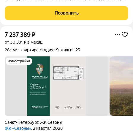
включен с понижающем коэффициентом-0,5). Уникальная
планировка: большая прихожая со встроенной нишей для
Позвонить
хранения вещей, почти
7 237 389
₽
от 30 331 ₽ в месяц
28,1 м²
квартира-студия
9 этаж из 25
новостройка
Санкт-Петербург
,
ЖК Сезоны
ЖК «Сезоны»
, 2 квартал 2028