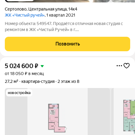
Сертолово
,
Центральная улица
,
14к4
ЖК «Чистый ручей»
, 1 квартал 2021
Номер объекта: 549547. Продаётся отличная новая студия с
ремонтом в ЖК «Чистый Ручей» в г.
Сертолово,ул.Центральная, д.14, корпус 4 Тихое место, рядом с
лесным массивом, чистый воздух и хорошая экология
Позвонить
гарантированы. КВАРТИРА: Светлая, тёплая,
5 024 600
₽
от 18 050 ₽ в месяц
27,2 м²
квартира-студия
2 этаж из 8
новостройка