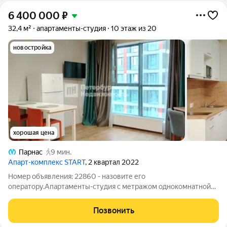
6 400 000
₽
32,4 м²
апартаменты-студия
10 этаж из 20
новостройка
хорошая цена
Парнас
9 мин.
Апарт-комплекс START
, 2 квартал 2022
Номер объявления: 22860 - назовите его
оператору.Апартаменты-студия с метражом однокомнатной
квартиры! Отличное вложение как для проживания, так и для
сдачи в аренду. В пешей доступности находятся: метро
Позвонить
"Парнас", поликлиника, детский сад, школа,