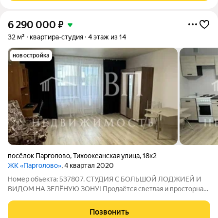
6 290 000
₽
32 м²
квартира-студия
4 этаж из 14
новостройка
посёлок Парголово
,
Тихоокеанская улица
,
18к2
ЖК «Парголово»
, 4 квартал 2020
Номер объекта: 537807. СТУДИЯ С БОЛЬШОЙ ЛОДЖИЕЙ И
ВИДОМ НА ЗЕЛЁНУЮ ЗОНУ! Продаётся светлая и просторная
квартира-студия по адресу: ул. Тихоокеанская, 18к2. Отличный
вариант как для собственного проживания, так и для выгодной
Позвонить