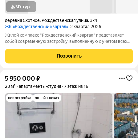
3D-тур
деревня Скотное
,
Рождественская улица
,
3к4
ЖК «Рождественский квартал»
, 2 квартал 2026
Жилой комплекс "Рождественский квартал" представляет
собой современную застройку, выполненную с учетом всех
современных стандартов. Здесь вы найдете комфортные дома
с оснащенными всеми необходимыми коммуникациями и
Позвонить
развитой инфраструктурой. При этом,
5 950 000
₽
28 м²
апартаменты-студия
7 этаж из 16
новостройка
онлайн показ