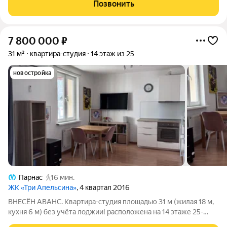
минут. Уникальная, функциональная европланировка,
Позвонить
просторная прихожая 8.95 м. Общая
7 800 000
₽
31 м²
квартира-студия
14 этаж из 25
новостройка
Парнас
16 мин.
ЖК «Три Апельсина»
, 4 квартал 2016
ВНЕСЁН АВАНС. Квартира-студия площадью 31 м (жилая 18 м,
кухня 6 м) без учёта лоджии! расположена на 14 этаже 25-
этажного монолитного дома, потолки высотой 2,7 м, ремонт