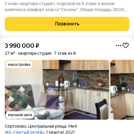
1-комн. квартира-студия с отделкой на 9 этаже в жилом
комплексе комфорт-класса "Сезоны". Общая площадь: 28.09
кв.м., площадь гостиной с кухонной зоной 18.07 кв.м. Все окна
выходят на одну сторону. В квартире один балкон, один
Позвонить
совмещенный санузел.
3 990 000
₽
27 м²
квартира-студия
7 этаж из 8
новостройка
хорошая цена
Сертолово
,
Центральная улица
,
14к4
ЖК «Чистый ручей»
, 1 квартал 2021