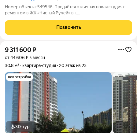
Номер объекта: 549546. Продаётся отличная новая студия с
ремонтом в ЖК «Чистый Ручей» в г.
Сертолово,ул.Центральная, д.14, корпус 4 Тихое место, рядом с
лесным массивом, чистый воздух и хорошая экология
Позвонить
гарантированы. КВАРТИРА: Светлая, тёплая,
9 311 600
₽
от 44 606 ₽ в месяц
30,8 м²
квартира-студия
20 этаж из 23
новостройка
3D-тур