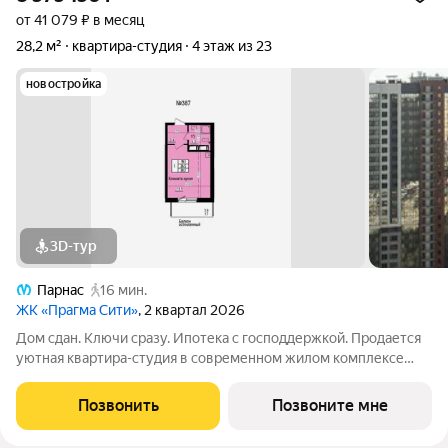
от 41 079 ₽ в месяц
28,2 м²
квартира-студия
4 этаж из 23
новостройка
3D-тур
Парнас
16 мин.
ЖК «Прагма Сити»
, 2 квартал 2026
Дом сдан. Ключи сразу. Ипотека с господдержкой. Продается
уютная квартира-студия в современном жилом комплексе
«Прагма City». Общая площадь квартиры составляет 26.5 м2,
жилая - 19.1 м2. Планировка продумана и функциональна: при
Позвонить
Позвоните мне
входе расположена