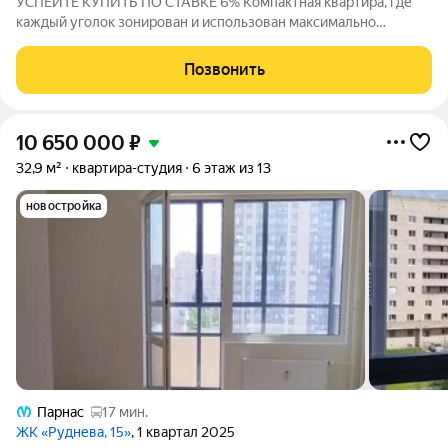
УСПЕЙТЕ КУПИТЬ ПО СТАВКЕ 6% Компактная квартира, где
каждый уголок зонирован и использован максимально
полезно. Система хранения располагается в прихожей, а кухня
и спальное место объединены в одно помещение. Балкон
Позвонить
станет отличным местом для отдыха
10 650 000
₽
32,9 м²
квартира-студия
6 этаж из 13
новостройка
Парнас
17 мин.
ЖК «Руднева, 15»
, 1 квартал 2025