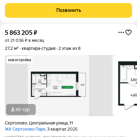
дома, построенного в 2021 году. Высота потолков составляет
2.6 метра, что создает ощущение дополнительного
Позвонить
пространства. Квартира
5 863 205
₽
от 21 036 ₽ в месяц
27,2 м²
квартира-студия
2 этаж из 8
новостройка
3D-тур
Сертолово
,
Центральная улица
,
11
ЖК Сертолово Парк
, 3 квартал 2025