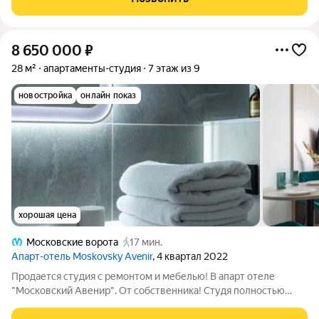
всё устроено так, чтобы вы меньше
8 650 000
₽
28 м²
апартаменты-студия
7 этаж из 9
новостройка
онлайн показ
хорошая цена
Московские ворота
17 мин.
Апарт-отель Moskovsky Avenir
, 4 квартал 2022
Продается студия с ремонтом и мебелью! В апарт отеле
"Московский Авенир". От собственника! Студя полностью
укомплектована и готова к проживанию либо сдачи в аренду.