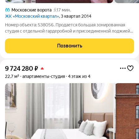
Московские ворота
17 мин.
ЖК «Московский квартал»
, 3 квартал 2014
Номер объекта: 538056. Продается большая зонированная
студия с отдельной гардеробной и присоединенной лоджией
(узаконенная перепланировка) общей площадью 37,8 м2 в ЖК
Московский квартал. Квартира полностью готова для
Позвонить
проживания и сдачи в аренду. В
9 724 280
₽
22,7 м²
апартаменты-студия
4 этаж из 4