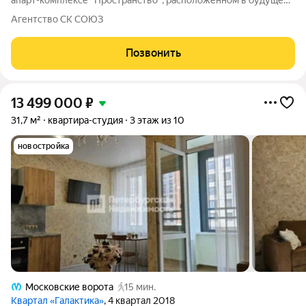
апарт-комплексе "Пространство", расположенном в будущем
лофт-картале уровня "Новой Голландии", в 250 метрах от
Агентство СК СОЮЗ
метро "Московские ворота". Предлагаем стать владельцем
сервисного апартамента в
Позвонить
13 499 000
₽
31,7 м²
квартира-студия
3 этаж из 10
новостройка
Московские ворота
15 мин.
Квартал «Галактика»
, 4 квартал 2018