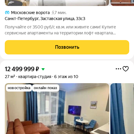
Московские ворота
7 мин.
Санкт-Петербург
,
Заставская улица
,
33с3
Получайте от 3500 руб/с кв.м. или живите сами! Купите
сервисные апартаменты на территории лофт-квартала
"Скороход" с прогнозируемой доходностью до 12% годовых и
профессиональным управлением. Прямая продажа от
Позвонить
собственника, быстрый выход на сделку.
12 499 999
₽
27 м²
квартира-студия
6 этаж из 10
новостройка
онлайн показ