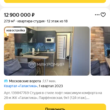
стильные чёрные акценты
12 900 000
₽
27,9 м²
квартира-студия
12 этаж из 18
новостройка
Московские ворота
17 мин.
Квартал «Галактика»
, 1 квартал 2023
Арт. 139847769 Студия в стиле лофт: максимум комфорта на
28 м ЖК «Галактика», Парфёновская, 9к1 (12й этаж),
СанктПетербург. Эта студия создана для тех, кто ценит
продуманные детали и современный городской ритм. Здесь
Позвонить