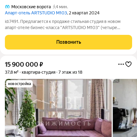
Московские ворота
4 мин.
Апарт-отель ARTSTUDIO M103
, 2 квартал 2024
id:7491. Предлагается к продаже стильная студия в новом
апарт-отеле бизнес-класса "ARTSTUDIO М103" (четыре
звезды) в пешей доступности от метро "Московские ворота".
В апартаментах выполнен современный дизайнерский ремонт.
Позвонить
Состояние нового!
15 900 000
₽
37,8 м²
квартира-студия
7 этаж из 18
новостройка