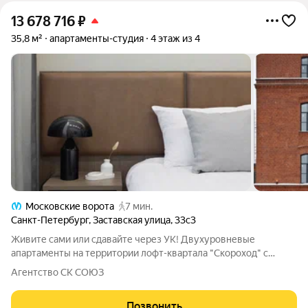
13 678 716
₽
35,8 м²
апартаменты-студия
4 этаж из 4
Московские ворота
7 мин.
Санкт-Петербург
,
Заставская улица
,
33с3
Живите сами или сдавайте через УК! Двухуровневые
апартаменты на территории лофт-квартала "Скороход" с
профессиональным управлением от УК МТЛ. Прямая продажа
Агентство СК СОЮЗ
от собственника, быстрый выход на сделку. Продается
инвестиционный номер в апарт-отеле уровня
Позвонить