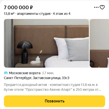
7 000 000
₽
13,8 м²
апартаменты-студия
4 этаж из 4
Московские ворота
7 мин.
Санкт-Петербург
,
Заставская улица
,
33с3
Продается доходный актив - компактная студия 13,8 кв.м. в
бутик-отеле "Пространство Авеню Апарт" в 250 метрах от
метро "Московские ворота". Подходит для сдачи и для
собственного проживания. Только 100% оплата. Апарт-отель
Позвонить
"Пространство Авеню Апарт"