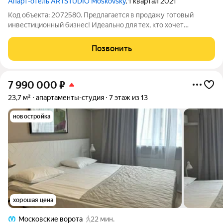
Апарт-отель ARTSTUDIO Moskovsky
, 1 квартал 2021
Код объекта: 2072580. Предлагается в продажу готовый
инвестиционный бизнес! Идеально для тех, кто хочет
получать пассивный доход без усилий! Апартаменты
полностью оборудованы под сдачу: - Мебель - -Посуда -
Позвонить
Техника - Постельное белье - Техника
7 990 000
₽
23,7 м²
апартаменты-студия
7 этаж из 13
новостройка
хорошая цена
Московские ворота
22 мин.