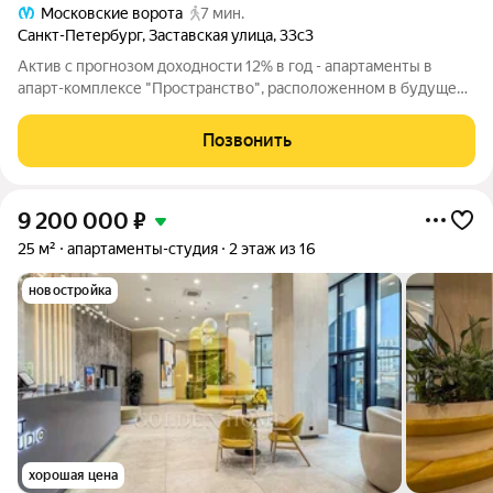
Московские ворота
7 мин.
Санкт-Петербург
,
Заставская улица
,
33с3
Актив с прогнозом доходности 12% в год - апартаменты в
апарт-комплексе "Пространство", расположенном в будущем
лофт-картале уровня "Новой Голландии", в 250 метрах от
метро "Московские ворота". Предлагаем стать владельцем
Позвонить
сервисного апартамента в
9 200 000
₽
25 м²
апартаменты-студия
2 этаж из 16
новостройка
хорошая цена