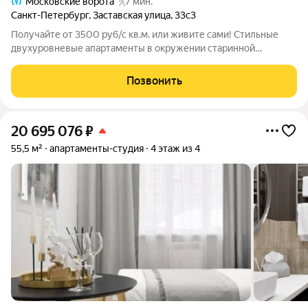
Московские ворота
7 мин.
Санкт-Петербург
,
Заставская улица
,
33с3
Получайте от 3500 руб/с кв.м. или живите сами! Стильные
двухуровневые апартаменты в окружении старинной
фабричной архитектуры расположены в центре лофт-квартала
"Скороход" в 250 метрах от метро "Московские ворота".
Позвонить
Управление апарт-отелем от
20 695 076
₽
55,5 м²
апартаменты-студия
4 этаж из 4