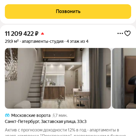
индивидуальное согласование условий оплаты. Живите сами
или сдавайте через УК! Продается номер в
Позвонить
11 209 422
₽
29,9 м²
апартаменты-студия
4 этаж из 4
Московские ворота
7 мин.
Санкт-Петербург
,
Заставская улица
,
33с3
Актив с прогнозом доходности 12% в год - апартаменты в