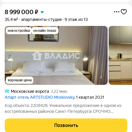
8 999 000
₽
35,4 м²
апартаменты-студия
9 этаж из 13
новостройка
онлайн показ
хорошая цена
Московские ворота
22 мин.
Апарт-отель ARTSTUDIO Moskovsky
, 1 квартал 2021
Код объекта: 2208428. Уникальное предложение в одном из
востребованных районов Санкт-Петербурга! СРОЧНО
продаётся просторная студия в ЖК "Апарт-отель ARTSTUDIO
Moskovsky". Сейчас летом самый сезон для сдачи этих
Позвонить
прекрасных апартаментов. Купите и