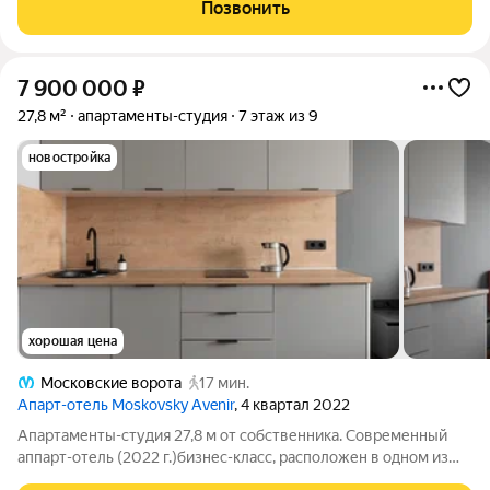
Нет договора с УК компании можно проживать
Позвонить
самостоятельно. В студии удобная кровать с
7 900 000
₽
27,8 м²
апартаменты-студия
7 этаж из 9
новостройка
хорошая цена
Московские ворота
17 мин.
Апарт-отель Moskovsky Avenir
, 4 квартал 2022
Апартаменты-студия 27,8 м от собственника. Современный
аппарт-отель (2022 г.)бизнес-класс, расположен в одном из
самых озелененых районов Петербурга. Удобная локация (3