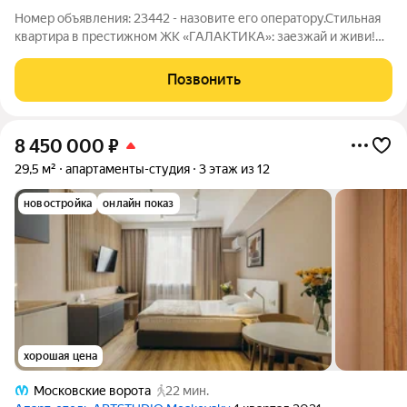
Номер объявления: 23442 - назовите его оператору.Стильная
квартира в престижном ЖК «ГАЛАКТИКА»: заезжай и живи!
Мечтаете о комфортной жизни в одном из самых престижных
районов Санкт Петербурга? Предлагаем вам стильную
Позвонить
современную квартиру в ЖК
8 450 000
₽
29,5 м²
апартаменты-студия
3 этаж из 12
новостройка
онлайн показ
хорошая цена
Московские ворота
22 мин.