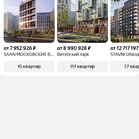
от 7 952 926 ₽
от 8 990 928 ₽
от 12 717 197
SAAN МОСКОВСКИЕ ВОРОТА
Витебский парк
STAVNI Обво
15 квартир
117 квартир
77 ква