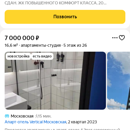
СДАН. ЖК ПОВЫШЕННОГО КОМФОРТ КЛАССА, 20
мин.пешком до метро Московская. Пеpвый взноc 2 470 000
(можно перейти на льготную и любую ипотеку после любого
Позвонить
взноса) ЛУЧШЕЕ ПРEДЛОЖEНИE C PАCCPOЧKOЙ, идет
7 000 000
₽
16,6 м²
апартаменты-студия
5 этаж из 26
новостройка
есть видео
Московская
15 мин.
Апарт-отель Vertical Московская
, 2 квартал 2023