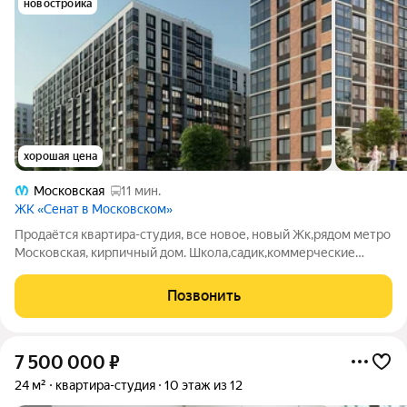
новостройка
хорошая цена
Московская
11 мин.
ЖК «Сенат в Московском»
Продаётся квартира-студия, все новое, новый Жк,рядом метро
Московская, кирпичный дом. Школа,садик,коммерческие
помещения все внизу дома. Звоните
Позвонить
7 500 000
₽
24 м²
квартира-студия
10 этаж из 12