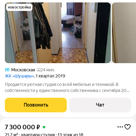
новостройка
Московская
24 мин.
ЖК «Шушары»
, 1 квартал 2019
Продается уютная студия со всей мебелью и техникой. В
собственности у единственного собственника с сентября 2019
года, ни кто не зарегистрирован. Окна во двор на школу, тихий
двор с парковками вокруг дома. Не солнечная сторона.
Позвонить
Чат
Остановка трамвая
7 300 000
₽
21,7 м²
квартира-студия
13 этаж из 18