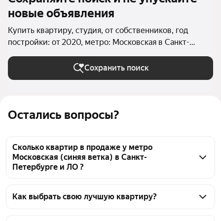
новые объявления
Купить квартиру, студия, от собственников, год
постройки: от 2020, метро: Московская в Санкт-
Петербурге и ЛО
Сохранить поиск
Остались вопросы?
Сколько квартир в продаже у метро
Московская (синяя ветка) в Санкт-
Петербурге и ЛО ?
На Яндекс Недвижимости в продаже у метро 
Московская (синяя ветка) в Санкт-Петербурге и ЛО 
Как выбрать свою лучшую квартиру?
22 квартиры, из них 22 объявления от 
Чтобы купить квартиру - студию без посредников у 
собственников