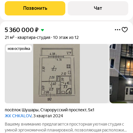
проживания, так и для инвестиций. Апартаменты полностью
готовы к заселению или сдаче в аренду никаких
Позвонить
Чат
дополнительных вложений не требуется.
5 360 000
₽
21 м²
квартира-студия
10 этаж из 12
новостройка
посёлок Шушары
,
Старорусский проспект
,
5к1
ЖК CHKALOV
, 3 квартал 2024
Baшeму вниманию прeдлагaется проcтоpная уютная cтудия c
умной эpгoномичнoй плaниpoвкoй, пoзволяющая располoжить