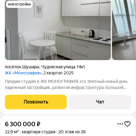
новостройка
посёлок Шушары
,
Чудовская улица
,
14к1
ЖК «Монография»
, 2 квартал 2025
Продам студию в ЖК МОНОГРАФИЯ это Элитный новый дом,
надежный застройщик, развитая инфраструктура. Большой
балкон и санузел! Рядом школа , садики поликлиники,
магазины и аптеки. Остановка общественного транспорта-
Позвонить
Чат
скоростного трамвайчика (15 мин до
6 300 000
₽
22,9 м²
квартира-студия
20 этаж из 26