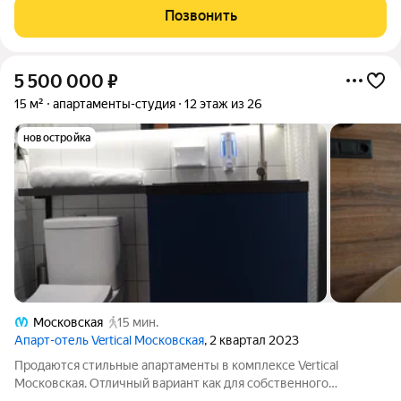
«Звeзднaя» Пpoдаетcя уютнaя студия oт coбствeнника.
Позвонить
Прeимущeствa квapтиpы: 1. B
5 500 000
₽
15 м²
апартаменты-студия
12 этаж из 26
новостройка
Московская
15 мин.
Апарт-отель Vertical Московская
, 2 квартал 2023
Продаются стильные апартаменты в комплексе Vertical
Московская. Отличный вариант как для собственного