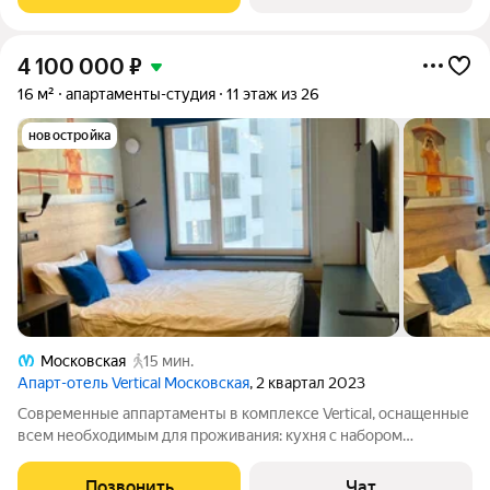
скоростном трамвае.
4 100 000
₽
16 м²
апартаменты-студия
11 этаж из 26
новостройка
Московская
15 мин.
Апарт-отель Vertical Московская
, 2 квартал 2023
Современные аппартаменты в комплексе Vertical, оснащенные
всем необходимым для проживания: кухня с набором
столовых приборов и посудой, телевизор, микроволновая
печь, холодильник, чайник. Новая двуспальная кровать. Есть
Позвонить
Чат