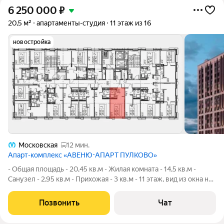
6 250 000
₽
20,5 м²
апартаменты-студия
11 этаж из 16
новостройка
Московская
12 мин.
Апарт-комплекс «АВЕНЮ-АПАРТ ПУЛКОВО»
- Общая площадь - 20,45 кв.м - Жилая комната - 14,5 кв.м -
Санузел - 2,95 кв.м - Прихожая - 3 кв.м - 11 этаж, вид из окна на
юго-восток Студия продается с чистовой отделкой от
застройщика: на полу ламинат/кварцвинил, на стенах обои под
Позвонить
Чат
покраску, в