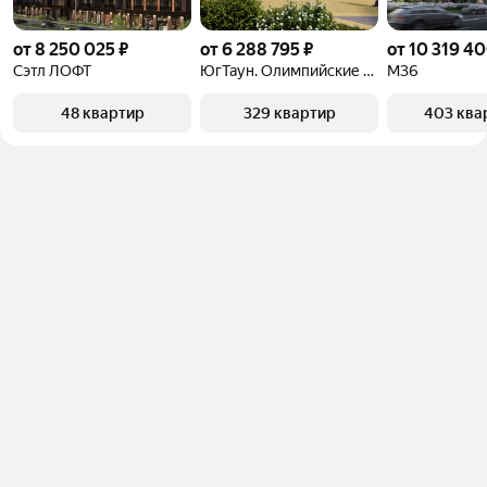
от 8 250 025 ₽
от 6 288 795 ₽
от 10 319 40
Сэтл ЛОФТ
ЮгТаун. Олимпийские кварталы
М36
48 квартир
329 квартир
403 ква