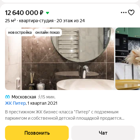
12 640 000
₽
25 м²
квартира-студия
20 этаж из 24
новостройка
онлайн показ
Московская
15 мин.
ЖК Питер
, 1 квартал 2021
В престижном ЖК бизнес-класса "Питер" с подземным
паркингом и собственной детской площадкой продается
квартира-студия с отличными видовыми характеристиками и
функционально зонированным пространством, включающим
Позвонить
Чат
остеклённый балкон общей площадью почти