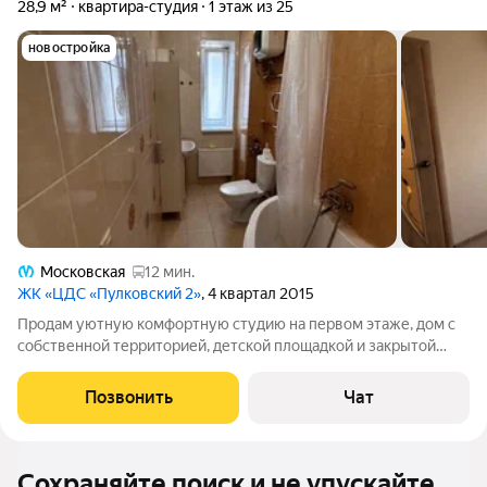
28,9 м²
квартира-студия
1 этаж из 25
новостройка
Московская
12 мин.
ЖК «ЦДС «Пулковский 2»
, 4 квартал 2015
Продам уютную комфортную студию на первом этаже, дом с
собственной территорией, детской площадкой и закрытой
парковкой. В шаговой доступности все магазины Metro, Окей,
сезон. 5 минут пешком до остановки. Хорошо развитая
Позвонить
Чат
инфраструктура. Очень тихий
Сохраняйте поиск и не упускайте