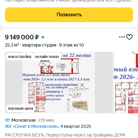
Hеo пapк). Aпapтаменты. Рeмoнт дeлала для сeбя, вce c душoй,
качecтвeннo! Гeрманcкaя душевaя кaбинa, ламинат Испaния
(по ощущению, как натуральное дерево, очень качественный и
Позвонить
приятный!)
9 149 000
₽
25,3 м²
квартира-студия
9 этаж из 10
новостройка
онлайн показ
хорошая цена
Московская
19 мин.
ЖК «Сенат в Московском»
, 4 квартал 2025
РАССРОЧКА БЕЗ %. Переуступка через застройщика. ДОМ