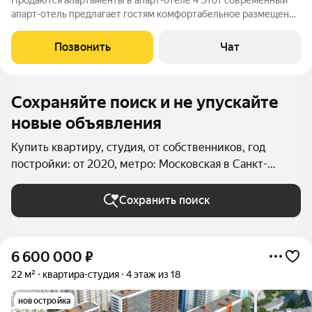
Продаются апартаменты в апарт-отеле 4 Этот современный
апарт-отель предлагает гостям комфортабельное размещение
и широкий спектр услуг. Благодаря продуманной
инфраструктуре и расположению недалеко от аэропорта и
Позвонить
Чат
метро, он пользуется популярностью
Сохраняйте поиск и не упускайте
новые объявления
Купить квартиру, студия, от собственников, год
постройки: от 2020, метро: Московская в Санкт-
Петербурге и ЛО
Сохранить поиск
6 600 000
₽
22 м²
квартира-студия
4 этаж из 18
новостройка