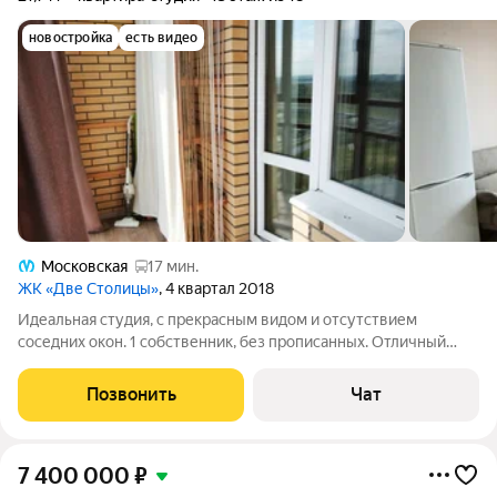
новостройка
есть видео
Московская
17 мин.
ЖК «Две Столицы»
, 4 квартал 2018
Идеальная студия, с прекрасным видом и отсутствием
соседних окон. 1 собственник, без прописанных. Отличный
вариант для инвестиции в аренду и как первое жильё. В
собственности квартира больше 5 лет. Локация один из
Позвонить
Чат
главных плюсов: Пулковский парк
7 400 000
₽