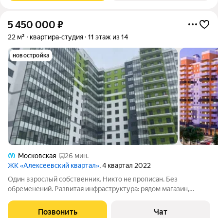
5 450 000
₽
22 м²
квартира-студия
11 этаж из 14
новостройка
Московская
26 мин.
ЖК «Алексеевский квартал»
, 4 квартал 2022
Один взрослый собственник. Никто не прописан. Без
обременений. Развитая инфраструктура: рядом магазин,
школа, детский сад. Хорошая транспортная доступность, до
метро Купчино 10 минут без пробок и светофоров на новом
Позвонить
Чат