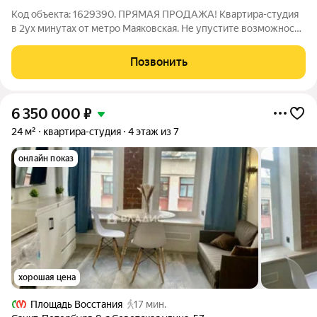
Код объекта: 1629390. ПРЯМАЯ ПРОДАЖА! Квартира-студия
в 2ух минутах от метро Маяковская. Не упустите возможность
приобрести студию в самом центре Санкт-Петербурга! В
студии есть всё необходимое: - большое спальное место - зона
Позвонить
хранения вещей - зона
6 350 000
₽
24 м²
квартира-студия
4 этаж из 7
онлайн показ
хорошая цена
Площадь Восстания
17 мин.