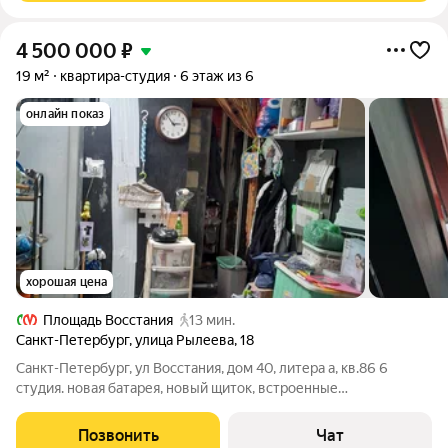
4 500 000
₽
19 м²
квартира-студия
6 этаж из 6
онлайн показ
хорошая цена
Площадь Восстания
13 мин.
Санкт-Петербург
,
улица Рылеева
,
18
Санкт-Петербург, ул Восстания, дом 40, литера а, кв.86 6
студия. новая батарея, новый щиток, встроенные
вентиляторы.рядом метро Чернышевская, рядом Московский
вокзал, альтернатива зарубеж Турция.
Позвонить
Чат