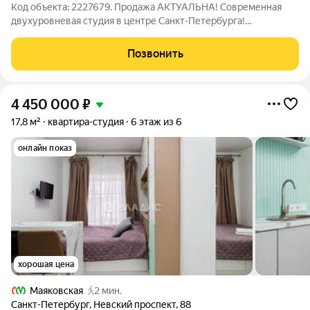
Код объекта: 2227679. Продажа АКТУАЛЬНА! Современная
двухуровневая студия в центре Санкт-Петербурга!
Предлагается к продаже стильная двухуровневая студия
общей площадью 30 м, расположенная в историческом центре
Позвонить
Санкт-Петербурга по адресу: ул. 8-я
4 450 000
₽
17,8 м²
квартира-студия
6 этаж из 6
онлайн показ
хорошая цена
Маяковская
2 мин.
Санкт-Петербург
,
Невский проспект
,
88