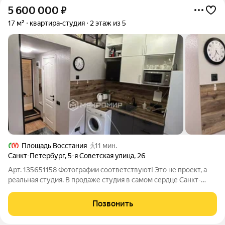
5 600 000
₽
17 м²
квартира-студия
2 этаж из 5
Площадь Восстания
11 мин.
Санкт-Петербург
,
5-я Советская улица
,
26
Арт. 135651158 Фотографии соответствуют! Это не проект, а
реальная студия. В продаже студия в самом сердце Санкт-
Петербурга. Студия 17 кв.м. в бывшей коммунальной квартире.
Поэтому долевая собственность. Всего 7 студий, поэтому вся
Позвонить
квартира