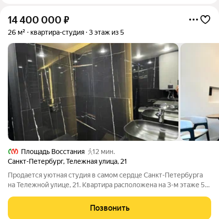
14 400 000
₽
26 м²
квартира-студия
3 этаж из 5
Площадь Восстания
12 мин.
Санкт-Петербург
,
Тележная улица
,
21
Продается уютная студия в самом сердце Санкт-Петербурга
на Тележной улице, 21. Квартира расположена на 3-м этаже 5-
этажного дома, построенного в 1880 году. Общая площадь
студии составляет 26,1 кв. м. До метро "Площадь Александра
Позвонить
Невского" всего 7