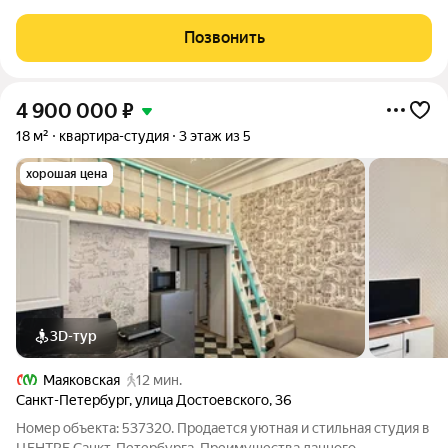
объединяет основное помещение площадью 17,1 кв. м и второй
ярус 7 кв. м с высокими потолками
Позвонить
4 900 000
₽
18 м²
квартира-студия
3 этаж из 5
хорошая цена
3D-тур
Маяковская
12 мин.
Санкт-Петербург
,
улица Достоевского
,
36
Номер объекта: 537320. Продается уютная и стильная студия в