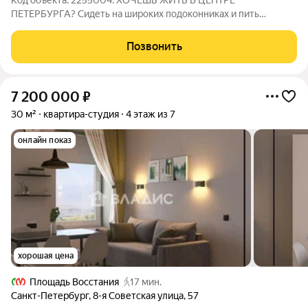
Код объекта: 2255004. ХОЧЕШЬ ЖИТЬ В ЦЕНТРЕ
ПЕТЕРБУРГА? Сидеть на широких подоконниках и пить
горячий чай или бокал вина, читать книгу, влюбляться и
мечтать Эта студия ждёт тебя, абсолютно новая, еще с тем
Позвонить
самым запахом свежего ремонта и новой жизни
7 200 000
₽
30 м²
квартира-студия
4 этаж из 7
онлайн показ
хорошая цена
Площадь Восстания
17 мин.
Санкт-Петербург
,
8-я Советская улица
,
57