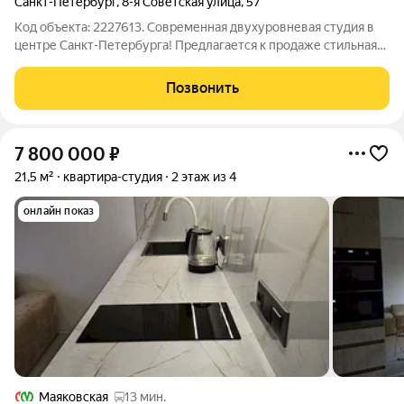
Санкт-Петербург
,
8-я Советская улица
,
57
Код объекта: 2227613. Современная двухуровневая студия в
центре Санкт-Петербурга! Предлагается к продаже стильная
двухуровневая студия площадью 24 м, расположенная в
историческом центре Санкт-Петербурга по адресу: ул. 8-я
Позвонить
Советская, д. 57. Квартира
7 800 000
₽
21,5 м²
квартира-студия
2 этаж из 4
онлайн показ
Маяковская
13 мин.