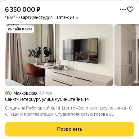
6 350 000
₽
18 м²
квартира-студия
3 этаж из 5
онлайн показ
Маяковская
7 мин.
Санкт-Петербург
,
улица Рубинштейна
,
14
Студия на Рубинштейна, 14. Центр «Золотого треугольника» О
СТУДИИ Комплектация: Студия полностью готова к
проживанию или сдаче в аренду с доходностью от 60 000 в
месяц. Ремонт входит в стоимость. Адрес: Рубинштейна ул., 14
Позвонить
(исторический центр,