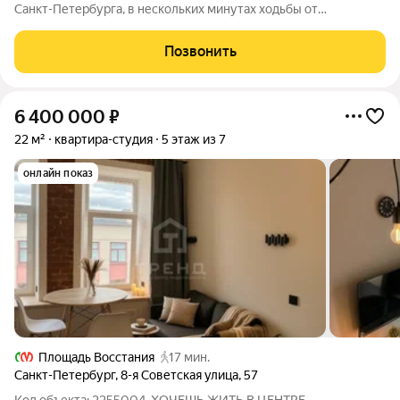
Санкт-Петербурга, в нескольких минутах ходьбы от
Дворцовой площади! Квартира расположена в доме по
Невскому проспекту, один из самых узнаваемых адресов
Позвонить
города удобная транспортная связность и
6 400 000
₽
22 м²
квартира-студия
5 этаж из 7
онлайн показ
Площадь Восстания
17 мин.
Санкт-Петербург
,
8-я Советская улица
,
57