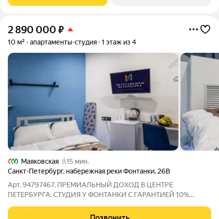
2 890 000
₽
10 м²
апартаменты-студия
1 этаж из 4
Маяковская
15 мин.
Санкт-Петербург
,
набережная реки Фонтанки
,
26В
Арт. 94797467. ПРЕМИАЛЬНЫЙ ДОХОД В ЦЕНТРЕ
ПЕТЕРБУРГА: СТУДИЯ У ФОНТАНКИ С ГАРАНТИЕЙ 10%
ГОДОВЫХ ЛОКАЦИЯ, ПРОПИТАННАЯ ИСТОРИЕЙ И
ДЕНЬГАМИ: Золотой Треугольник: Объект расположен по
Позвонить