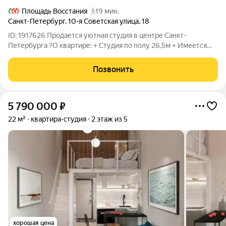
Площадь Восстания
19 мин.
Санкт-Петербург
,
10-я Советская улица
,
18
ID: 1917626 Продается уютная студия в центре Санкт-
Петербурга ?О квартире: + Студия по полу 26,5м + Имеется
второй ярус + Все новое, в студии никто не жил. Все остается
новому владельцу + В студии 2 окна ВСЯ МЕБЕЛЬ И ТЕХНИКА
Позвонить
ОСТАЕТСЯ ПОКУПАТЕЛЮ !!!
5 790 000
₽
22 м²
квартира-студия
2 этаж из 5
хорошая цена