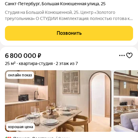
Санкт-Петербург
,
Большая Конюшенная улица
,
25
Студия на Большой Конюшенной, 25. Центр «Золотого
треугольника» О СТУДИИ Комплектация: полностью готова к
проживанию или сдаче в аренду с доходностью от 65 000 р. в
месяц, продается с мебелью и техникой. Этаж: 2 S-студии: 27 м
Позвонить
(оптимальная площадь
6 800 000
₽
25 м²
квартира-студия
2 этаж из 7
онлайн показ
хорошая цена