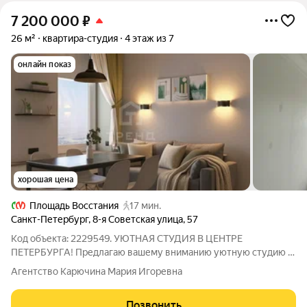
7 200 000
₽
26 м²
квартира-студия
4 этаж из 7
онлайн показ
хорошая цена
Площадь Восстания
17 мин.
Санкт-Петербург
,
8-я Советская улица
,
57
Код объекта: 2229549. УЮТНАЯ СТУДИЯ В ЦЕНТРЕ
ПЕТЕРБУРГА! Предлагаю вашему вниманию уютную студию в
сердце Петербурга! Для тех кто хочет готовый бизнес под
Агентство Карючина Мария Игоревна
сдачу посуточную или на долгий срок! А может вы мечтает о
своем уютном гнездышке в центре
Позвонить