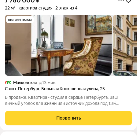
7 780 000
₽
22 м²
квартира-студия
2 этаж из 4
онлайн показ
Маяковская
13 мин.
Санкт-Петербург
,
Большая Конюшенная улица
,
25
В продаже: Квартира - студия в сердце Петербурга: Ваш
личный уголок для жизни или источник дохода под 13%
годовых Уникальное пространство в историческом доме. Для
тех, кто хочет жить в атмосфере старого города или получать
Позвонить
стабильный пассивный доход.