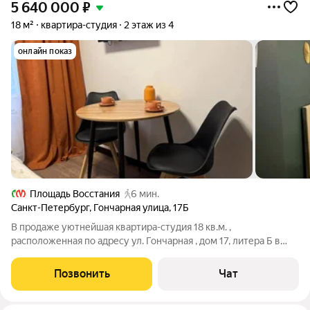
5 640 000
₽
18 м²
квартира-студия
2 этаж из 4
онлайн показ
Площадь Восстания
6 мин.
Санкт-Петербург
,
Гончарная улица
,
17Б
В продаже уютнейшая квартира-студия 18 кв.м. ,
расположенная по адресу ул. Гончарная , дом 17, литера Б в
полностью отреставрированном жилом доме XlX века. Доля в
процессе узаконивания в администрации. Занимается
Позвонить
Чат
компания "Метры", у которой десятки