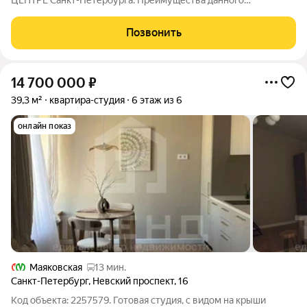
ЦЕНТРЕ Санкт-Петербурга. Преимущества данного
предложения: ОТЛИЧНОЕ МЕСТОРАСПОЛОЖЕНИЕ. Студия
находится в исторической части города, в 7-и минутах пешком
Позвонить
от знаменитой площади пяти углов,
14 700 000
₽
39,3 м²
квартира-студия
6 этаж из 6
онлайн показ
Маяковская
13 мин.
Санкт-Петербург
,
Невский проспект
,
16
Код объекта: 2257579. Готовая студия, с видом на крыши