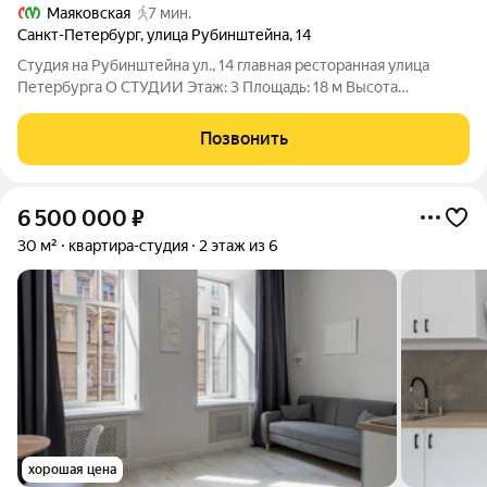
Маяковская
7 мин.
Санкт-Петербург
,
улица Рубинштейна
,
14
Студия на Рубинштейна ул., 14 главная ресторанная улица
Петербурга О СТУДИИ Этаж: 3 Площадь: 18 м Высота
потолков: 3,2 м Адрес: Рубинштейна ул., 14 (исторический
центр, главная ресторанная улица Петербурга) Метро:
Позвонить
Достоевская 4 мин (400 м),
6 500 000
₽
30 м²
квартира-студия
2 этаж из 6
хорошая цена