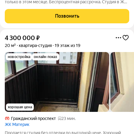
только в этом месяце. Беспроцентная рассрочка. Студия в ЖК
Квартал «Воронцовский» на 1-м этаже. Общая площадь 21,62.
Без отделки. Квартал «Воронцовский» расположен в Новом
Позвонить
Девяткино, молодом и
4 300 000
₽
20 м²
квартира-студия
19 этаж из 19
новостройка
онлайн показ
хорошая цена
Гражданский проспект
23 мин.
ЖК Материк
Продается студия без отделки по выгодной цене. Хороший