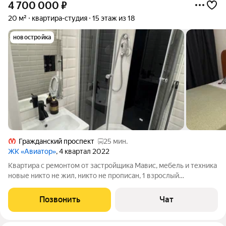
4 700 000
₽
20 м²
квартира-студия
15 этаж из 18
новостройка
Гражданский проспект
25 мин.
ЖК «Авиатор»
, 4 квартал 2022
Квартира с ремонтом от застройщика Мавис, мебель и техника
новые никто не жил, никто не прописан, 1 взрослый
собственник, быстрый выход на сделку, не в ипотеке, полная
стоимость в договоре, входная группа керамогранит,
Позвонить
Чат
безбарьерная среда, дуор со