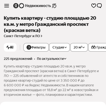
Купить квартиру - студию площадью 20
кв.м. у метро Гражданский проспект
(красная ветка)
Санкт-Петербург и ЛО
AI
Фильтры
Студия
20 м²
Гражд
3
225 предложений
•
по актуальности
Купить квартиру-студию площадью 20 кв.м. у метро
Гражданский проспект (красная ветка) в Санкт-Петербурге и
ЛО — 225 объявлений от агентств и собственников по
продаже квартир-студий по цене от 3 350 000 ₽ до
6 600 000 ₽ на Яндекс Недвижимости. В нашем каталоге
предложения площадью от 18,8 м² до 22 м² в новостройках и
вторичном жилье — фото, планировки и характеристики.