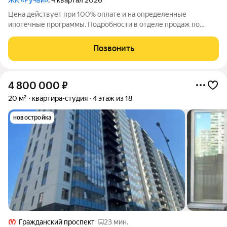
ЖК «Ручьи»
, 4 квартал 2026
Цена действует при 100% оплате и на определенные
ипотечные программы. Подробности в отделе продаж по
телефону. Продаётся студия в ЖК «Ручьи» на 21 этаже. Общая
площадь составляет 21.40 кв. м. Квартира с чистовой
Позвонить
отделкой. Жилой комплекс «Ручьи»
4 800 000
₽
20 м²
квартира-студия
4 этаж из 18
новостройка
Гражданский проспект
23 мин.