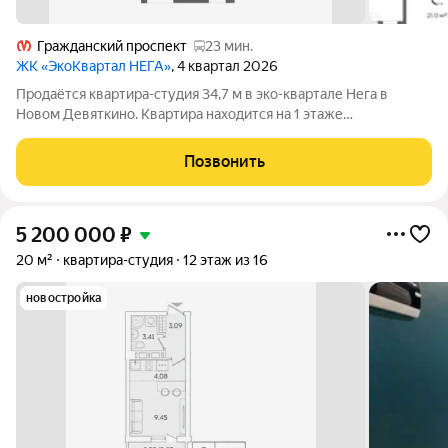
Гражданский проспект
23 мин.
ЖК «ЭкоКвартал НЕГА»
, 4 квартал 2026
Продаётся квартира-студия 34,7 м в эко-квартале Нега в
Новом Девяткино. Квартира находится на 1 этаже
пятиэтажного дома это единственный комплекс такого
формата в Девяткино, без «стены» из высоток за окном.
Позвонить
Планировка позволяет разделить приватную и
5 200 000
₽
20 м²
квартира-студия
12 этаж из 16
новостройка