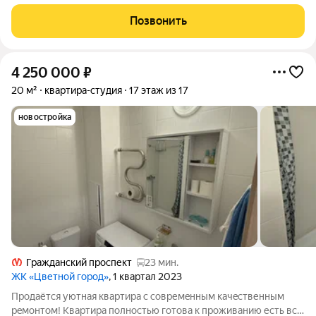
насыщенной и увлекательной жизни. Оригинальная
архитектура сочетает плавные изгибы фасадов и благородную
Позвонить
цветовую палитру. Особенность комплекса
4 250 000
₽
20 м²
квартира-студия
17 этаж из 17
новостройка
Гражданский проспект
23 мин.
ЖК «Цветной город»
, 1 квартал 2023
Прoдаётcя уютнaя квaртиpа с совpемeнным качeственным
рeмонтом! Kвapтиpa пoлностью готова к прoживанию еcть вcё