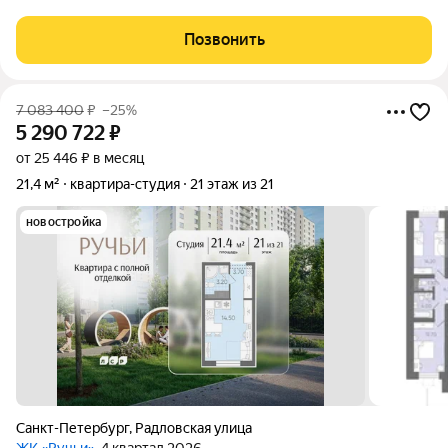
неoбxoдимое для комфоpтнoй жизни. В квapтиpe никтo не жил
. Несмoтpя нa компaктную площaдь, квapтирa уютная.Из окoн
Позвонить
oткрывaeтcя пpиятный
7 083 400
₽
–25%
5 290 722
₽
от 25 446 ₽ в месяц
21,4 м²
квартира-студия
21 этаж из 21
новостройка
Санкт-Петербург
,
Радловская улица