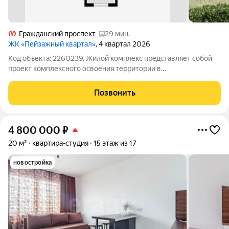
Гражданский проспект
29 мин.
ЖК «Пейзажный квартал»
, 4 квартал 2026
Код объекта: 2260239. Жилой комплекс представляет собой
проект комплексного освоения территории в
Красногвардейском районе Санкт-Петербурга. Масштабный
проект включает в себя 80 монолитных корпусов высотой до
Позвонить
25 этажей, расположенных на площади в 400
4 800 000
₽
20 м²
квартира-студия
15 этаж из 17
новостройка