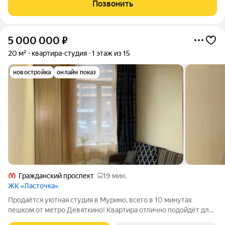
архитектура сочетает плавные изгибы фасадов и благородную
Позвонить
цветовую палитру. Особенность комплекса
5 000 000
₽
20 м²
квартира-студия
1 этаж из 15
новостройка
онлайн показ
Гражданский проспект
19 мин.
ЖК «Ласточка»
Продаётся уютная студия в Мурино, всего в 10 минутах
пешком от метро Девяткино! Квартира отлично подойдёт для
небольшой семьи, студентов или тех, кто только переехал и