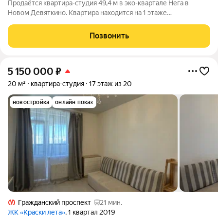
Продаётся квартира-студия 49,4 м в эко-квартале Нега в
Новом Девяткино. Квартира находится на 1 этаже
пятиэтажного дома это единственный комплекс такого
формата в Девяткино, без «стены» из высоток за окном.
Позвонить
Планировка позволяет разделить приватную и
5 150 000
₽
20 м²
квартира-студия
17 этаж из 20
новостройка
онлайн показ
Гражданский проспект
21 мин.
ЖК «Краски лета»
, 1 квартал 2019