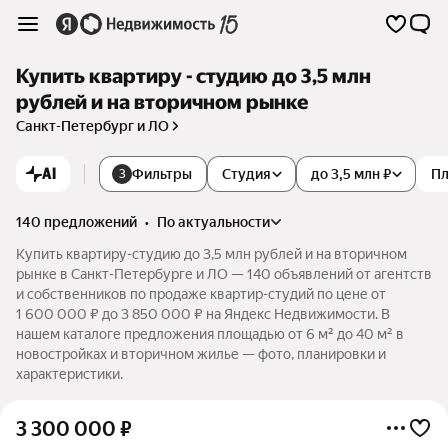
Купить квартиру - студию до 3,5 млн
рублей и на вторичном рынке
Санкт-Петербург и ЛО
AI
Фильтры
Студия
до 3,5 млн ₽
П
3
140 предложений
•
по актуальности
Купить квартиру-студию до 3,5 млн рублей и на вторичном
рынке в Санкт-Петербурге и ЛО — 140 объявлений от агентств
и собственников по продаже квартир-студий по цене от
1 600 000 ₽ до 3 850 000 ₽ на Яндекс Недвижимости. В
нашем каталоге предложения площадью от 6 м² до 40 м² в
новостройках и вторичном жилье — фото, планировки и
характеристики.
3 300 000
₽