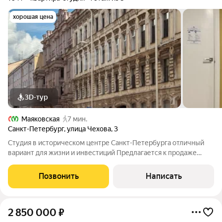
хорошая цена
3D-тур
Маяковская
7 мин.
Санкт-Петербург
,
улица Чехова
,
3
Студия в историческом центре Санкт-Петербурга отличный
вариант для жизни и инвестиций Предлагается к продаже
уютная студия, расположенная в самом сердце Санкт-
Петербурга, по адресу: улица Чехова, дом 3. Это предложение
Позвонить
Написать
идеально подойдет тем, кто
2 850 000
₽