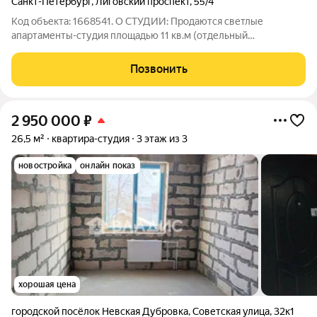
Санкт-Петербург
,
Лиговский проспект
,
55/4
Код объекта: 1668541. О СТУДИИ: Продаются светлые
aпартаменты-студия площадью 11 кв.м (отдельный
кадастровый номер) (во дворе) с ремонтом, мебелью и
техникой в 5-и этажном кирпичном жилом доме в 3-х минутах
Позвонить
от Московского вокзала. Студия не передана
2 950 000
₽
26,5 м²
квартира-студия
3 этаж из 3
новостройка
онлайн показ
хорошая цена
городской посёлок Невская Дубровка
,
Советская улица
,
32к1