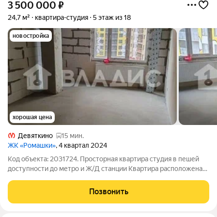
3 500 000
₽
24,7 м²
квартира-студия
5 этаж из 18
новостройка
хорошая цена
Девяткино
15 мин.
ЖК «Ромашки»
, 4 квартал 2024
Код объекта: 2031724. Просторная квартира студия в пешей
доступности до метро и Ж/Д станции Квартира расположена
на 5 этаже Просторная комната площадью 18,7 м/2,
правильной прямоугольной формы Окна во двор, нет шума
Позвонить
проезжающих машин Высота потолков