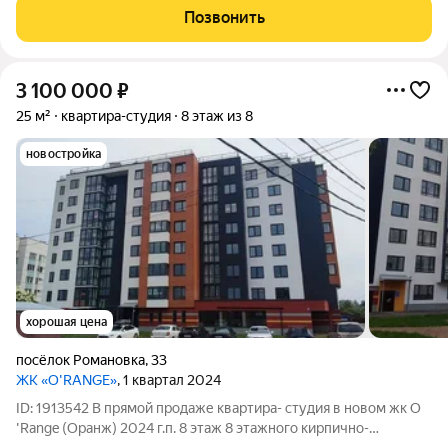
парковый массив. Документы готовы, один собственник.
Позвонить
Звоните!
3 100 000
₽
25 м²
квартира-студия
8 этаж из 8
новостройка
хорошая цена
посёлок Романовка
,
33
ЖК «O'RANGE»
, 1 квартал 2024
ID: 1913542 В прямой продаже квартира- студия в новом жк O
'Range (Оранж) 2024 г.п. 8 этаж 8 этажного кирпично-