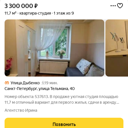
3 300 000
₽
11,7 м²
квартира-студия
1 этаж из 9
Улица Дыбенко
19 мин.
Санкт-Петербург
,
улица Тельмана
,
40
Номер объекта: 537613. В продаже уютная студия площадью
11,7 м отличный вариант для первого жилья, сдачи в аренду
или инвестиций. Несмотря на компактный размер, здесь есть
Агентство Ирина
всё необходимое для комфортной жизни: Собственный
совмещенный санузел с
Позвонить