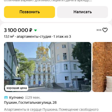
отличный вариант для инвестиций и сдачи в аренду.
Помещение расположено на цокольном этаже, без окна, но
полностью готово к проживанию: вся мебель и техника новые
Позвонить
Написать
и остаются новому владельцу.
3 100 000
₽
13,1 м²
апартаменты-студия
1 этаж из 3
хорошая цена
Купчино
29 мин.
Пушкин
,
Госпитальная улица
,
28
Апартаменты в сердце Пушкина. Помещение свободного