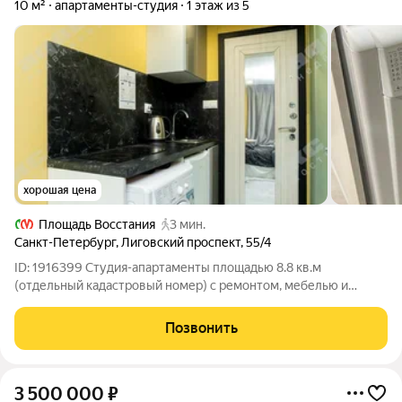
10 м²
апартаменты-студия
1 этаж из 5
хорошая цена
Площадь Восстания
3 мин.
Санкт-Петербург
,
Лиговский проспект
,
55/4
ID: 1916399 Студия-апартаменты площадью 8.8 кв.м
(отдельный кадастровый номер) с ремонтом, мебелью и
техникой в 5-и этажном кирпичном жилом доме на цокольном
этаже в 3-х минутах от Московского вокзала и ТРК Галерея, до
Позвонить
метро Площадь Восстания 3
3 500 000
₽