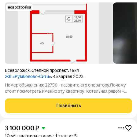
новостройка
Всеволожск
,
Степной проспект
,
16к4
ЖК «Румболово-Сити»
, 4 квартал 2023
Номер объявления: 22756 - назовите его оператору.Почему
стоит посмотреть именно эту квартиру: Котельная рядом +
центральное отопление тепло всегда и везде, а это очень
важно в данном комплексе. 2 этаж без лифта идеальный
Позвонить
баланс удобства и экономии.
3 100 000
₽
10 м²
квартира-студия
1 этаж из 5