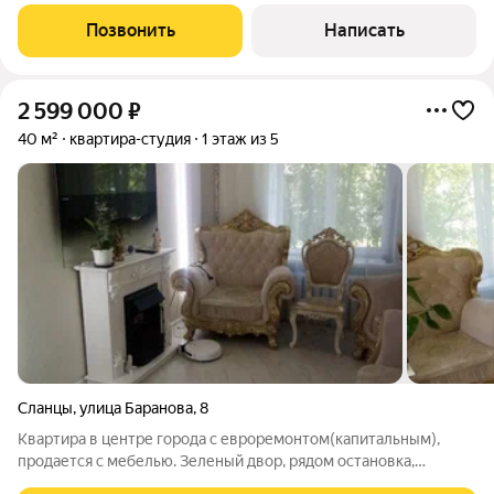
просторный санузел, удобная
Позвонить
Написать
2 599 000
₽
40 м²
квартира-студия
1 этаж из 5
Сланцы
,
улица Баранова
,
8
Квартира в центре города с евроремонтом(капитальным),
продается с мебелью. Зеленый двор, рядом остановка,
магазины, аптека, банк, почта, школа, садик, храм, река и лесо-