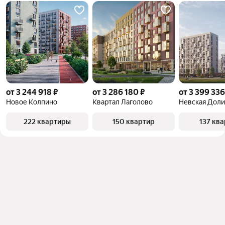
от 3 244 918 ₽
от 3 286 180 ₽
от 3 399 336
Новое Колпино
Квартал Лаголово
Невская Доли
222 квартиры
150 квартир
137 кв