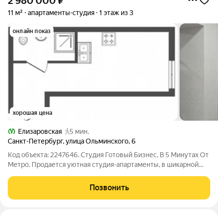
2 980 000
₽
11 м²
апартаменты-студия
1 этаж из 3
онлайн показ
хорошая цена
Елизаровская
5 мин.
Санкт-Петербург
,
улица Ольминского
,
6
Код объекта: 2247646. Студия Готовый Бизнес, В 5 Минутах От
Метро. Продается уютная студия-апартаменты, в шикарной
локации 5 минутах ходьбы от метро Елизаровская. Рядом
остановка общественного транспорта. Идеальный вариант как
Позвонить
для личного