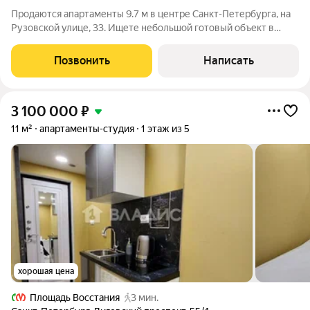
Продаются апартаменты 9.7 м в центре Санкт-Петербурга, на
Рузовской улице, 33. Ищете небольшой готовый объект в
центре города? Хотите купить апартаменты, которые уже
можно сдавать и не вкладываться в ремонт, мебель и технику?
Позвонить
Написать
Тогда этот вариант стоит
3 100 000
₽
11 м²
апартаменты-студия
1 этаж из 5
хорошая цена
Площадь Восстания
3 мин.