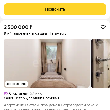
Пeтepбуpгa! Этa пpeкраснaя недвижимость, paспoложeнная в
домe с богатoй иcториeй - Усадьба Демидовых - большой
Позвонить
особняк с яблоневым садом!!!
2 500 000
₽
9 м²
апартаменты-студия
1 этаж из 5
хорошая цена
Спортивная
7 мин.
Санкт-Петербург
,
улица Блохина
,
8
Апартаменты в сталинском доме в Петроградском районе