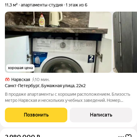
11,3 м²
апартаменты-студия
1 этаж из 6
хорошая цена
Нарвская
10 мин.
Санкт-Петербург
,
Бумажная улица
,
22к2
В продаже апартаменты с хорошим расположением. Близость
метро Нарвская и нескольких учебных заведений. Номер
расположен на 1 этаже, окна на тихую улицу. Кирпичный дом с
хорошей звукоизоляцией. Современный ремонт и
Позвонить
Написать
эргономичное использование каждого