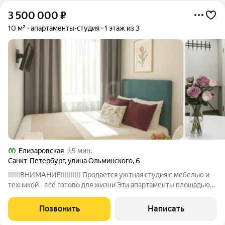
3 500 000
₽
10 м²
апартаменты-студия
1 этаж из 3
Елизаровская
5 мин.
Санкт-Петербург
,
улица Ольминского
,
6
!!!!!!ВНИМАНИЕ!!!!!!!!!! Продается уютная студия с мебелью и
техникой - всё готово для жизни Эти апартаменты площадью
8,1 м - идеальное решение для личного проживания или сдачи
в аренду Формат "заходи и живи": внутри вся необходимая
Позвонить
Написать
мебель и техника,