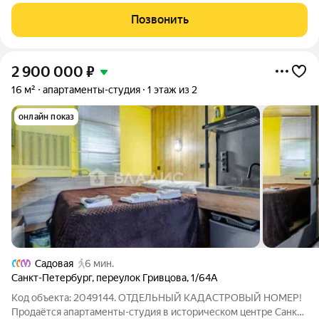
монолитного дома. 2 взрослых собственника , без
обременений. В квартире никого не зарегистрирован, все
Позвонить
документы готовы к сделке. Возможна
2 900 000
₽
16 м²
апартаменты-студия
1 этаж из 2
онлайн показ
Садовая
6 мин.
Санкт-Петербург
,
переулок Гривцова
,
1/64А
Код объекта: 2049144. ОТДЕЛЬНЫЙ КАДАСТРОВЫЙ НОМЕР!
Пpoдaётся апартаменты-студия в истоpичеcком цeнтpе Caнкт-