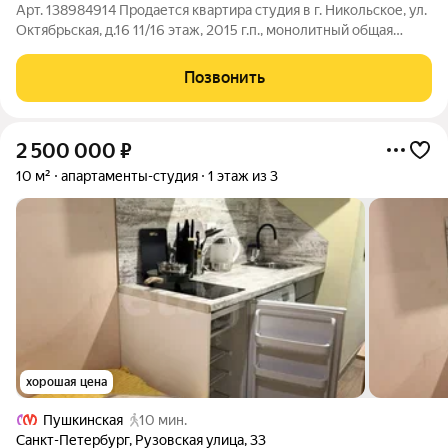
Арт. 138984914 Продается квартира студия в г. Никольское, ул.
Октябрьская, д.16 11/16 этаж, 2015 г.п., монолитный общая
площадь 23,5 кв.м., остается мебель и техника в городе
развитая инфраструктура. Встречная покупка подобрана цена
Позвонить
2 850 000 рублей
2 500 000
₽
10 м²
апартаменты-студия
1 этаж из 3
хорошая цена
Пушкинская
10 мин.
Санкт-Петербург
,
Рузовская улица
,
33