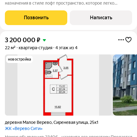
назначения в стиле лофт пространство, которое легко
адаптировать под самые разные задачи. Подойдет как для
проживания студентов на время учёбы, так и для сдачи в
Позвонить
Написать
посуточную аренду, для
3 200 000
₽
22 м²
квартира-студия
4 этаж из 4
новостройка
деревня Малое Верево
,
Сиреневая улица
,
25к1
ЖК «Верево Сити»