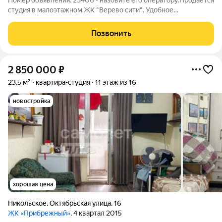
Номер объявления: 23406 - назовите его оператору.Продается
студия в малоэтажном ЖК "Верево сити". Удобное
расположение жилого комплекса, до Гатчины 2 км, остановка
общественного транспорта и магазины в шаговой
Позвонить
доступности. Студия расположена на 4
2 850 000
₽
23,5 м²
квартира-студия
11 этаж из 16
новостройка
хорошая цена
Никольское
,
Октябрьская улица
,
16
ЖК «Прибрежный»
, 4 квартал 2015