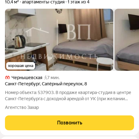
10,4 м²
апартаменты-студия
1 этаж из 4
хорошая цена
Чернышевская
7 мин.
Санкт-Петербург
,
Сапёрный переулок
,
8
Номер объекта: 537903. В продаже квартира-студия в центре
Санкт-Петербурга c доходной арeндой от УK (при желании
можете отказаться от УК и сдавать самостоятельно либо жить
Агентство Захар
самостоятельно). Студия расположена в цокольном этаже
доходного дома, в
Позвонить