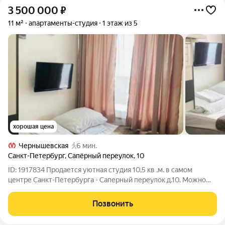
3 500 000
₽
11 м²
апартаменты-студия
1 этаж из 5
хорошая цена
Чернышевская
6 мин.
Санкт-Петербург
,
Сапёрный переулок
,
10
ID: 1917834 Продается уютная студия 10,5 кв .м. в самом
центре Санкт-Петербурга - Саперный переулок д.10. Можно
рассмотреть для проживания или, как готовый бизнес: 100%
заселяемость, управляющая компания, можем отдать всех
Позвонить
арендаторов- до сентября