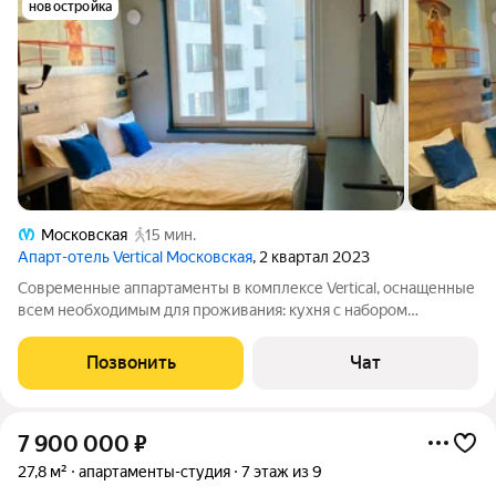
новостройка
Московская
15 мин.
Апарт-отель Vertical Московская
, 2 квартал 2023
Современные аппартаменты в комплексе Vertical, оснащенные
всем необходимым для проживания: кухня с набором
столовых приборов и посудой, телевизор, микроволновая
печь, холодильник, чайник. Новая двуспальная кровать. Есть
Позвонить
Чат
индивидуальный металлический
7 900 000
₽
27,8 м²
апартаменты-студия
7 этаж из 9