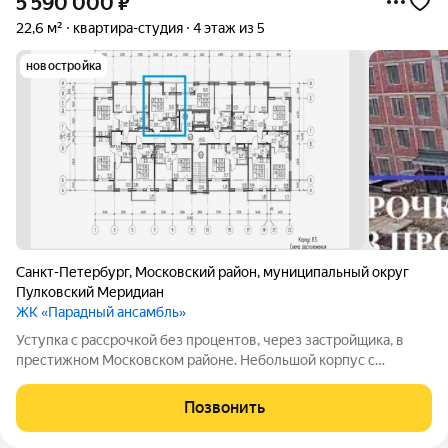
5 590 000
₽
22,6 м²
квартира-студия
4 этаж из 5
новостройка
Санкт-Петербург
,
Московский район
,
муниципальный округ
Пулковский Меридиан
ЖК «Парадный ансамбль»
Уступка с рассрочкой без процентов, через застройщика, в
престижном Московском районе. Небольшой корпус с
небольшим кол-ом квартир на этаже. Можно перейти на
любой вид ИПОТЕКИ в любое время действия рассрочки т.е.
Позвонить
до 2029 года 1 353 000 -ПЕРВЫЙ ВЗНОС