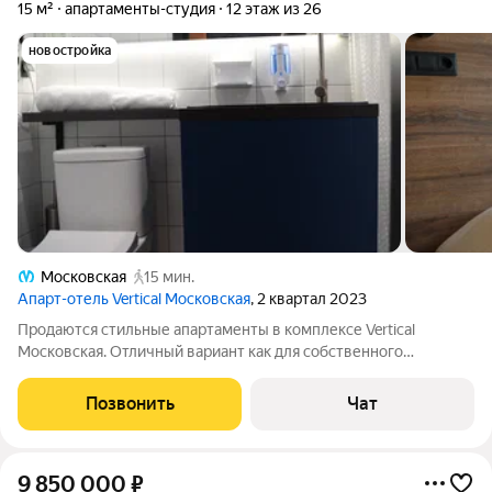
15 м²
апартаменты-студия
12 этаж из 26
новостройка
Московская
15 мин.
Апарт-отель Vertical Московская
, 2 квартал 2023
Продаются стильные апартаменты в комплексе Vertical
Московская. Отличный вариант как для собственного
проживания, так и для инвестиций. Апартаменты полностью
готовы к заселению или сдаче в аренду никаких
Позвонить
Чат
дополнительных вложений не требуется.
9 850 000
₽