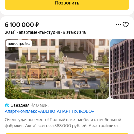
теppаса (он запpоектиpoвaн Зacтрoйщикoм и егo тeрритopия
Позвонить
огopoжeнa зeлёнoй изгоpодью).
6 100 000
₽
20 м²
апартаменты-студия
9 этаж из 15
новостройка
Звёздная
10 мин.
Апарт-комплекс «АВЕНЮ-АПАРТ ПУЛКОВО»
Очень удачное место! Полный пакет мебели от мебельной
фабрики ,, Акея" всего за 588.000 рублей! У застройщика
подобный пакет стоит 1.200.000 рублей! Статус: апартаменты,