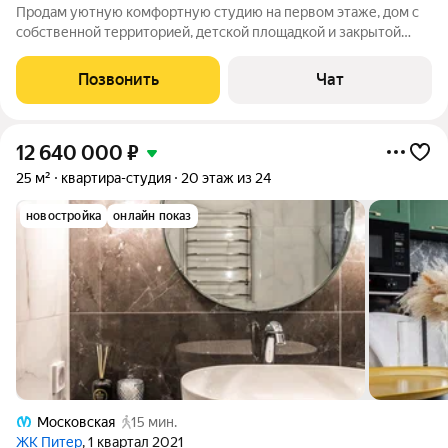
Продам уютную комфортную студию на первом этаже, дом с
собственной территорией, детской площадкой и закрытой
парковкой. В шаговой доступности все магазины Metro, Окей,
сезон. 5 минут пешком до остановки. Хорошо развитая
Позвонить
Чат
инфраструктура. Очень тихий
12 640 000
₽
25 м²
квартира-студия
20 этаж из 24
новостройка
онлайн показ
Московская
15 мин.
ЖК Питер
, 1 квартал 2021