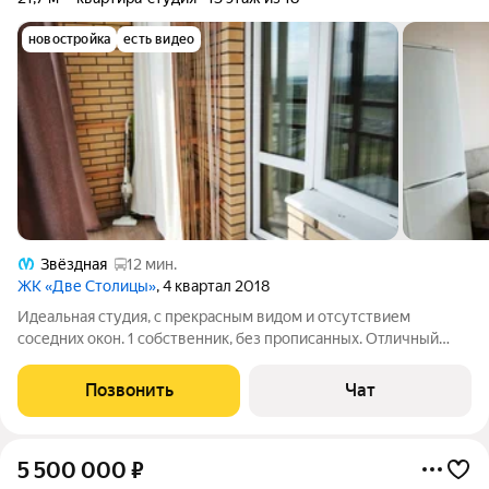
новостройка
есть видео
Звёздная
12 мин.
ЖК «Две Столицы»
, 4 квартал 2018
Идеальная студия, с прекрасным видом и отсутствием
соседних окон. 1 собственник, без прописанных. Отличный
вариант для инвестиции в аренду и как первое жильё. В
собственности квартира больше 5 лет. Локация один из
Позвонить
Чат
главных плюсов: Пулковский парк
5 500 000
₽