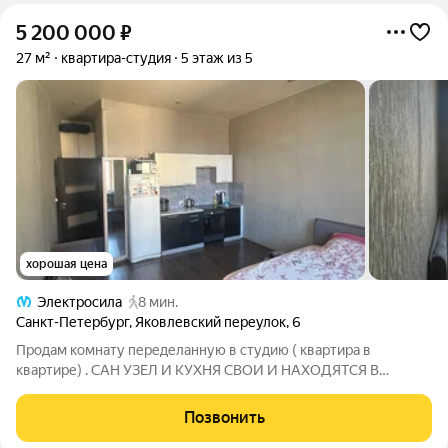
5 200 000
₽
27 м²
квартира-студия
5 этаж из 5
хорошая цена
Электросила
8 мин.
Санкт-Петербург
,
Яковлевский переулок
,
6
Продам комнату переделанную в студию ( квартира в
квартире) . САН УЗЕЛ И КУХНЯ СВОИ И НАХОДЯТСЯ В
КОМНАТЕ , А НЕ НА МЕСТАХ ОБЩЕГО ПОЛЬЗОВАНИЯ.Под
ипотеку не подходит.Сталинский дом , много мест для
Позвонить
парковки , вблизи метро парк победы и Электросила