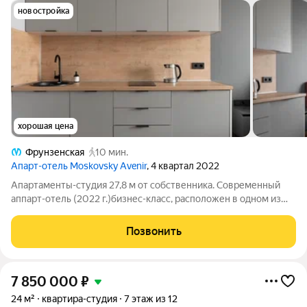
новостройка
хорошая цена
Фрунзенская
10 мин.
Апарт-отель Moskovsky Avenir
, 4 квартал 2022
Апартаменты-студия 27,8 м от собственника. Современный
аппарт-отель (2022 г.)бизнес-класс, расположен в одном из
самых озелененых районов Петербурга. Удобная локация (3
станции метро и остановка общественного транспорта).
Позвонить
Круглосуточная охрана,
7 850 000
₽
24 м²
квартира-студия
7 этаж из 12