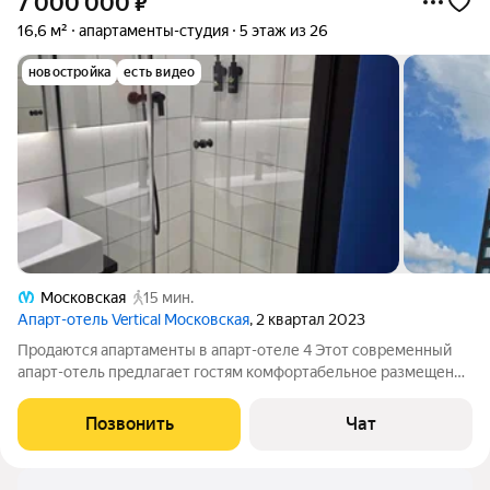
7 000 000
₽
16,6 м²
апартаменты-студия
5 этаж из 26
новостройка
есть видео
Московская
15 мин.
Апарт-отель Vertical Московская
, 2 квартал 2023
Продаются апартаменты в апарт-отеле 4 Этот современный
апарт-отель предлагает гостям комфортабельное размещение
и широкий спектр услуг. Благодаря продуманной
инфраструктуре и расположению недалеко от аэропорта и
Позвонить
Чат
метро, он пользуется популярностью