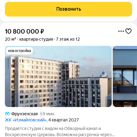
взрослый собственник. ,Общая площадь: 18.5 м,Жилая площадь:
15 м,Этаж: 1 из 9,Высота потолков: 2.6 м,Санузел:
Позвонить
Раздельный,Окна: Во
10 800 000
₽
20 м²
квартира-студия
7 этаж из 12
новостройка
Фрунзенская
9 мин.
ЖК «Измайловский»
, 4 квартал 2027
Продаётся студия с видом на Обводный канал и
Воскресенскую Церковь. Возможна рассрочка через