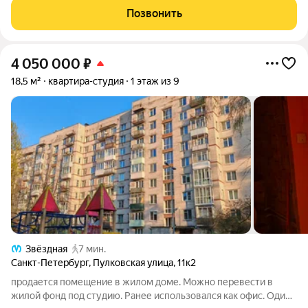
Количество комнат: Студия, Общая площадь: 20.9 м, Жилая
Позвонить
площадь: 14.2 м, Этаж: 9
4 050 000
₽
18,5 м²
квартира-студия
1 этаж из 9
Звёздная
7 мин.
Санкт-Петербург
,
Пулковская улица
,
11к2
продается помещение в жилом доме. Можно перевести в
жилой фонд под студию. Ранее использовался как офис. Один