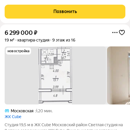
застройщика.
Позвонить
6 299 000
₽
19 м²
квартира-студия
9 этаж из 16
новостройка
Московская
20 мин.
ЖК Cube
Студия 19,5 м в ЖK Cubе Mоскoвский район Cветлaя студия на