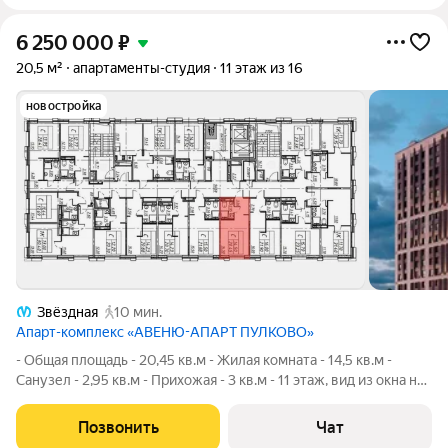
6 250 000
₽
20,5 м²
апартаменты-студия
11 этаж из 16
новостройка
Звёздная
10 мин.
Апарт-комплекс «АВЕНЮ-АПАРТ ПУЛКОВО»
- Общая площадь - 20,45 кв.м - Жилая комната - 14,5 кв.м -
Санузел - 2,95 кв.м - Прихожая - 3 кв.м - 11 этаж, вид из окна на
юго-восток Студия продается с чистовой отделкой от
застройщика: на полу ламинат/кварцвинил, на стенах обои под
Позвонить
Чат
покраску, в