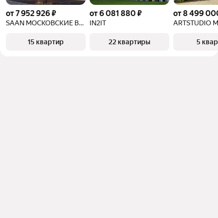
от 7 952 926 ₽
от 6 081 880 ₽
от 8 499 00
SAAN МОСКОВСКИЕ ВОРОТА
IN2IT
ARTSTUDIO M
15 квартир
22 квартиры
5 ква