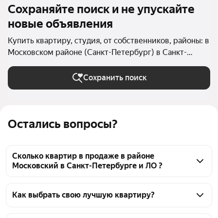
Сохраняйте поиск и не упускайте
новые объявления
Купить квартиру, студия, от собственников, районы: в
Московском районе (Санкт-Петербург) в Санкт-
Петербурге и ЛО
Сохранить поиск
Остались вопросы?
Сколько квартир в продаже в районе
Московский в Санкт-Петербурге и ЛО ?
На Яндекс Недвижимости в продаже в районе 
Московский в Санкт-Петербурге и ЛО 34 квартиры, 
Как выбрать свою лучшую квартиру?
из них 34 объявления от собственников
Чтобы купить квартиру - студию без посредников в 