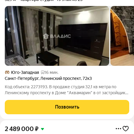
Юго-Западная
16 мин.
Санкт-Петербург
,
Ленинский проспект
,
72к3
Код объекта: 2273193. В продаже студия 32,1 кв метра по
Ленинскому проспекту в Доме "Аквамарин" в от застройщика
Сфера, это современный комплекс комфорт класса со
стильными архитектурными фасадами. Красносельский район
Позвонить
один из самых экологически
2 489 000
₽