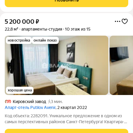
повышает ликвидность объекта. Развитая
5 200 000
₽
22,8 м²
апартаменты-студия
10 этаж из 15
новостройка
онлайн показ
хорошая цена
Кировский завод
3 мин.
Апарт-отель Putilov Avenir
, 2 квартал 2022
Код объекта: 2282091. Уникальное предложение в одном из
самых перспективных районов Санкт-Петербурга! Квартира-
студия на проспекте Стачек, 64 идеальный выбор для тех, кто