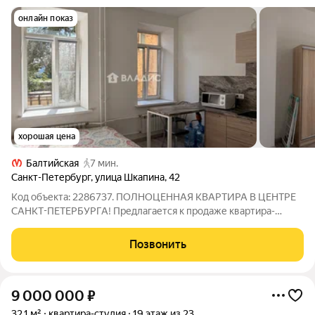
онлайн показ
хорошая цена
Балтийская
7 мин.
Санкт-Петербург
,
улица Шкапина
,
42
Код объекта: 2286737. ПОЛНОЦЕННАЯ КВАРТИРА В ЦЕНТРЕ
САНКТ-ПЕТЕРБУРГА! Предлагается к продаже квартира-
студия. НЕ ДОЛЯ! Отдельный кадастровый номер. НЕ
апартаменты! Адмиралтейский район. 7 минут пешком до
Позвонить
метро Балтийская. Вся инфраструктура в пешей
9 000 000
₽
32,1 м²
квартира-студия
19 этаж из 23