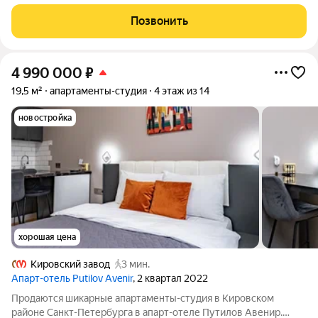
Авенир Рядом магазины, легендарная Булочная Ф.Вольчека,
кафе и рестораны Хорошая транспортная доступность. На
Позвонить
метро до Невского доедете
4 990 000
₽
19,5 м²
апартаменты-студия
4 этаж из 14
новостройка
хорошая цена
Кировский завод
3 мин.
Апарт-отель Putilov Avenir
, 2 квартал 2022
Продаются шикарные апартаменты-студия в Кировском
районе Санкт-Петербурга в апарт-отеле Путилов Авенир.