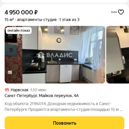
4 950 000
₽
15 м²
апартаменты-студия
1 этаж из 3
онлайн показ
Нарвская
10 мин.
Санкт-Петербург
,
Майков переулок
,
4А
Код объекта: 2196014. Доходная недвижимость в Санкт-
Петербурге Продаются апартаменты-студия площадью 15 м в
малоэтажном комплексе (3 этажа) с закрытой территорией.
Объект отлично подходит для инвесторов, которые
Позвонить
рассматривают недвижимость как