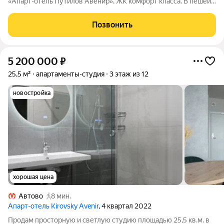
«Апарт-отель Путилов Авенир», ЖК комфорт класса. В пешей
доступности ст м «Кировский завод». До аэропорта 20 мин на
транспорте, 30 мин до Пушкина. Все нужное для работы и
Позвонить
жизни в шаговой
5 200 000
₽
25,5 м²
апартаменты-студия
3 этаж из 12
новостройка
хорошая цена
Автово
8 мин.
Апарт-отель Kirovsky Avenir
, 4 квартал 2022
Продам просторную и светлую студию площадью 25,5 кв.м. в