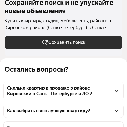
Сохраняйте поиск и не упускайте
новые объявления
Купить квартиру, студия, мебель: есть, районы: в
Кировском районе (Санкт-Петербург) в Санкт-
Петербурге и ЛО
Сохранить поиск
Остались вопросы?
Сколько квартир в продаже в районе
Кировский в Санкт-Петербурге и ЛО ?
На Яндекс Недвижимости в продаже в районе 
Кировский в Санкт-Петербурге и ЛО 29 квартир, 
Как выбрать свою лучшую квартиру?
из них 3 объявления от собственников, 26 
Чтобы купить квартиру - студию с мебелью в 
объявлений от агентств