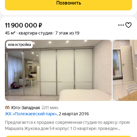
ценит комфорт и современные решения. Монолитный дом
Позвонить
2022 года постройки
11 900 000
₽
45 м²
квартира-студия
7 этаж из 19
новостройка
Юго-Западная
11 мин.
ЖК «Полежаевский парк»
, 2 квартал 2016
Предлагается к продаже современная студия по адресу: пром
Маршала Жукова дом 54 корпус 1 О квартире: проведен
ремонт высокого уровня + установлена дверь с