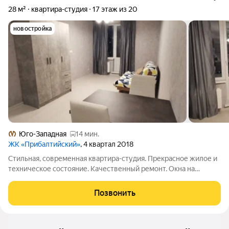
28 м²
квартира-студия
17 этаж из 20
новостройка
Юго-Западная
14 мин.
ЖК «Прибалтийский»
, 4 квартал 2018
Стильная, современная квартира-студия. Прекрасное жилое и
техническое состояние. Качественный ремонт. Окна на
солнечную сторону в тихий закрытый двор. Мебель и техника
(посудомоечная машина, вытяжка, варочная поверхность,
Позвонить
холодильник, стиральная