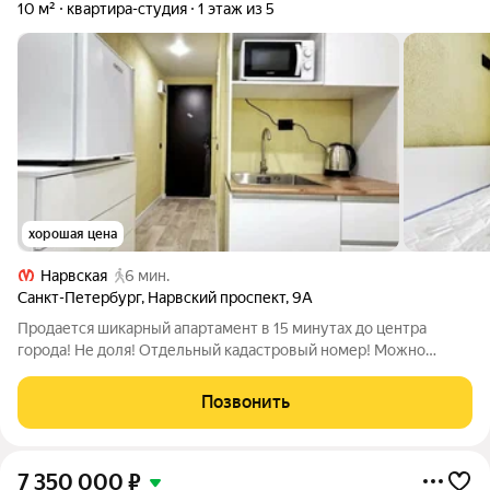
10 м²
квартира-студия
1 этаж из 5
хорошая цена
Нарвская
6 мин.
Санкт-Петербург
,
Нарвский проспект
,
9А
Продается шикарный апартамент в 15 минутах до центра
города! Не доля! Отдельный кадастровый номер! Можно
сделать временную прописку ! ипотека возможна !
Апартамент продается полностью со всей мебелью! Также
Позвонить
есть управляющая компания которая может
7 350 000
₽