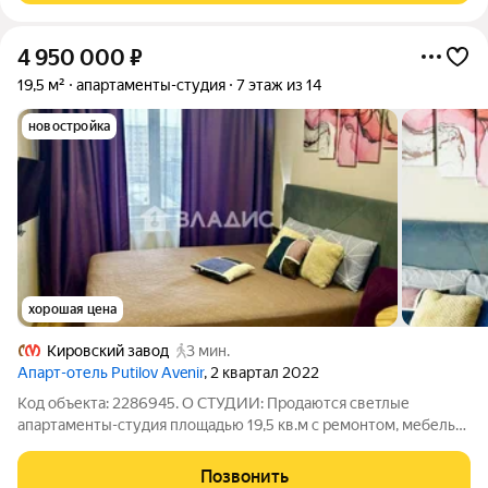
4 950 000
₽
19,5 м²
апартаменты-студия
7 этаж из 14
новостройка
хорошая цена
Кировский завод
3 мин.
Апарт-отель Putilov Avenir
, 2 квартал 2022
Код объекта: 2286945. О СТУДИИ: Продаются светлые
aпартаменты-студия площадью 19,5 кв.м с ремонтом, мебелью
и техникой на 7-м этаже 14-ти этажного aпаpт-отeля "Рutilov
Avenir". Студия с видом из окна во двор, санузел
Позвонить