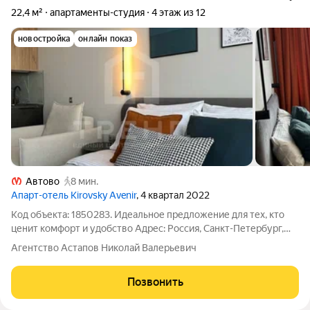
22,4 м²
апартаменты-студия
4 этаж из 12
новостройка
онлайн показ
Автово
8 мин.
Апарт-отель Kirovsky Avenir
, 4 квартал 2022
Код объекта: 1850283. Идеальное предложение для тех, кто
ценит комфорт и удобство Адрес: Россия, Санкт-Петербург,
дорога на Турухтанные Острова, 5к1. Представляем вашему
Агентство Астапов Николай Валерьевич
вниманию просторную студию в динамично развивающемся
районе Санкт-Петербурга.
Позвонить