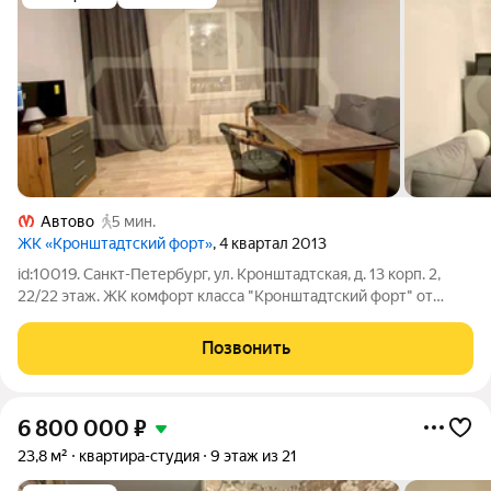
Автово
5 мин.
ЖК «Кронштадтский форт»
, 4 квартал 2013
id:10019. Санкт-Петербург, ул. Кронштадтская, д. 13 корп. 2,
22/22 этаж. ЖК комфорт класса "Кронштадтский форт" от
застройщика ОЙКУМЕНА. Дом построен в 2013 году по
современным технологиям. Придомовая территория
Позвонить
огорожена. Отличная детская площадка.
6 800 000
₽
23,8 м²
квартира-студия
9 этаж из 21