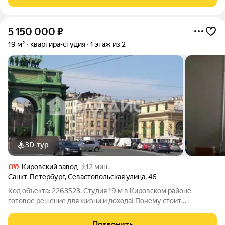
совмещенный. Высота потолков 2,5
5 150 000
₽
19 м²
квартира-студия
1 этаж из 2
3D-тур
Кировский завод
12 мин.
Санкт-Петербург
,
Севастопольская улица
,
46
Код объекта: 2263523. Студия 19 м в Кировском районе
готовое решение для жизни и дохода! Почему стоит
присмотреться: Идеальная транспортная доступность до
метро всего 10 минут пешком. Такая локация заметно
Позвонить