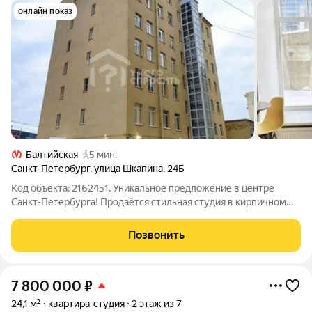
онлайн показ
Балтийская
5 мин.
Санкт-Петербург
,
улица Шкапина
,
24Б
Код объекта: 2162451. Уникальное предложение в центре
Санкт-Петербурга! Продаётся стильная студия в кирпичном
доме 1910 года постройки по адресу улица Шкапина, 24Б
Адмиралтейского района. Квартира расположена на первом
Позвонить
этаже семиэтажного дома и
7 800 000
₽
24,1 м²
квартира-студия
2 этаж из 7