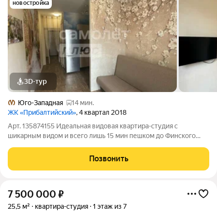
новостройка
3D-тур
Юго-Западная
14 мин.
ЖК «Прибалтийский»
, 4 квартал 2018
Арт. 135874155 Идеальная видовая квартира-студия с
шикарным видом и всего лишь 15 мин пешком до Финского
залива в Красносельском районе: Откройте Новую Главу
Вашей Жизни с «САМОЛЕТ ПЛЮС»! Мечтаете о собственном
Позвонить
уютном уголке в Санкт-Петербурге? Мы
7 500 000
₽
25,5 м²
квартира-студия
1 этаж из 7