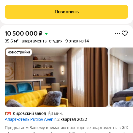
Хорошо развитая инфраструктура. Вокруг много магазинов и
объектов социальной инфраструктуры. Прекрасная
Позвонить
транспортная доступность. Рядом остановки
10 500 000
₽
35,6 м²
апартаменты-студия
9 этаж из 14
новостройка
Кировский завод
3 мин.
Апарт-отель Putilov Avenir
, 2 квартал 2022
Предлагаем Вашему вниманию просторные апартаменты в ЖК