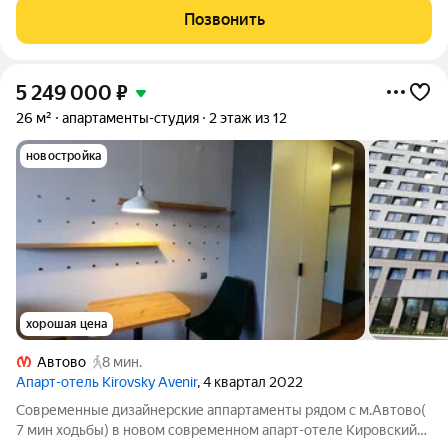
шумоизоляцией, 3 ступени защиты. + в санузле установлена
Позвонить
сантехника известных мировых брендов (
5 249 000
₽
26 м²
апартаменты-студия
2 этаж из 12
новостройка
хорошая цена
Автово
8 мин.
Апарт-отель Kirovsky Avenir
, 4 квартал 2022
Современные дизайнерские аппартаменты рядом с м.Автово(
7 мин ходьбы) в новом современном апарт-отеле Кировский