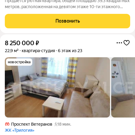
Продается уютная квартира, общей площадью 39.3 квадратных
метров, расположенная на девятом этаже 10-ти этажного
дома, построенного в 2004 году. Дом находится по адресу:
Санкт-Петербург, улица Лёни Голикова, д. 47, корп.2.
Позвонить
Прекрасная, продуманная
8 250 000
₽
22,9 м²
квартира-студия
6 этаж из 23
новостройка
Проспект Ветеранов
18 мин.
ЖК «Трилогия»