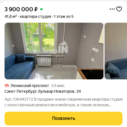
3 900 000
₽
41,8 м²
квартира-студия
1 этаж из 5
Ленинский проспект
4 мин.
Санкт-Петербург
,
бульвар Новаторов
,
34
Арт. 136443772 В продаже новая современная квартира студия
с качественным ремонтом и мебелью, в тихом зеленом
районе в пешей доступности метро (метро Ленинский
проспект в 5 минутах пешком). Студия подходит для
Позвонить
комфортного проживания одного человека.