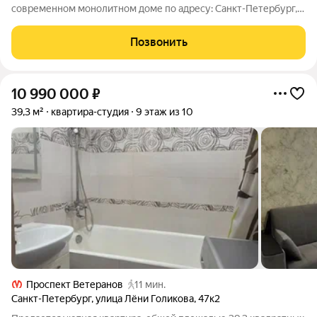
современном монолитном доме по адресу: Санкт-Петербург,
дорога на Турухтанные Острова, дом 5, корпус 1, строение 1,
помещение 59Н. О студии: Площадь: 25,5 м эргономичное
Позвонить
пространство, где
10 990 000
₽
39,3 м²
квартира-студия
9 этаж из 10
Проспект Ветеранов
11 мин.
Санкт-Петербург
,
улица Лёни Голикова
,
47к2