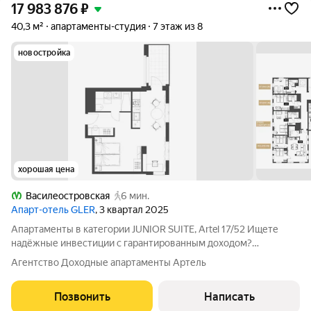
17 983 876
₽
40,3 м²
апартаменты-студия
7 этаж из 8
новостройка
хорошая цена
Василеостровская
6 мин.
Апарт-отель GLER
, 3 квартал 2025
Апартаменты в категории JUNIOR SUITE, Artel 17/52 Ищете
надёжные инвестиции с гарантированным доходом?
Приобретайте апартаменты в Artel 17/52 это новый клубный
Агентство Доходные апартаменты Артель
отель под управлением известного сетевого оператора WONE
Hotels. Команда оператора
Позвонить
Написать