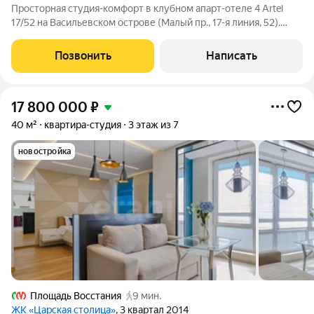
Просторная студия-комфорт в клубном апарт-отеле 4 Artel
17/52 на Васильевском острове (Малый пр., 17-я линия, 52).
Готовый арендный бизнес под управлением WONE Hotels с
гарантированным доходом на 2 года. Увеличенная площадь
Позвонить
Написать
формата «комфорт» делает
17 800 000
₽
40 м²
квартира-студия
3 этаж из 7
новостройка
Площадь Восстания
9 мин.
ЖК «Царская столица»
, 3 квартал 2014