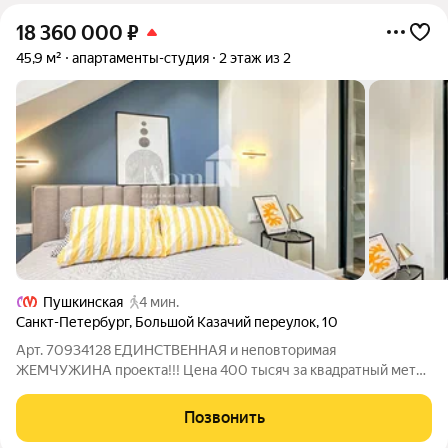
18 360 000
₽
45,9 м²
апартаменты-студия
2 этаж из 2
Пушкинская
4 мин.
Санкт-Петербург
,
Большой Казачий переулок
,
10
Арт. 70934128 ЕДИНСТВЕННАЯ и неповторимая
ЖЕМЧУЖИНА проекта!!! Цена 400 тысяч за квадратный метр
при рассчетах наличкой. Предлагаем к покупке просторные
апартаменты с дизайнерским ремонтом в Историческом
Позвонить
Центре Санкт-Петербурга в пешей доступности от