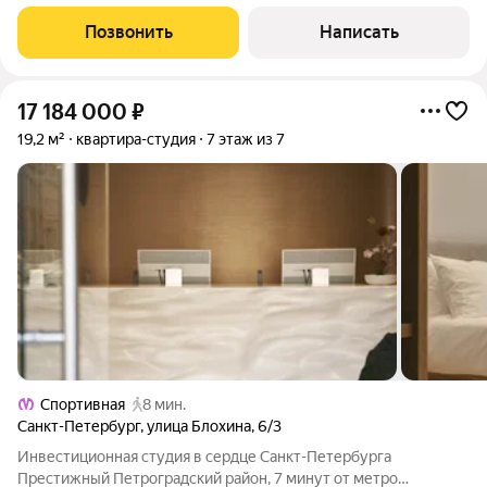
«Спортивная». Программа гарантированного дохода: выплаты
начинаются уже со следующего месяца после подписания
Позвонить
Написать
договора купли-продажи 8% годовых до июня
17 184 000
₽
19,2 м²
квартира-студия
7 этаж из 7
Спортивная
8 мин.
Санкт-Петербург
,
улица Блохина
,
6/3
Инвестиционная студия в сердце Санкт-Петербурга
Престижный Петроградский район, 7 минут от метро