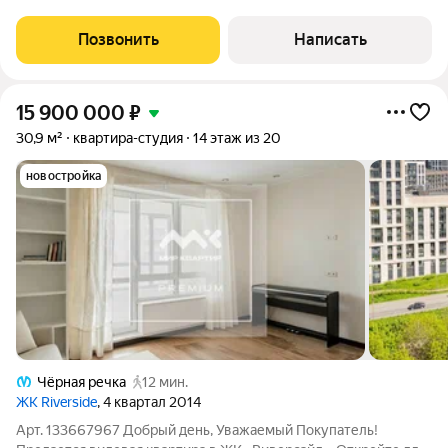
«Спортивная». Программа гарантированного дохода: выплаты
начинаются уже со следующего месяца после подписания
Позвонить
Написать
договора купли-продажи 8% годовых до июня
15 900 000
₽
30,9 м²
квартира-студия
14 этаж из 20
новостройка
Чёрная речка
12 мин.
ЖК Riverside
, 4 квартал 2014
Арт. 133667967 Добрый день, Уважаемый Покупатель!