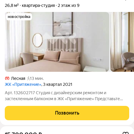
26,8 м²
квартира-студия
2 этаж из 9
новостройка
Лесная
13 мин.
ЖК «Притяжение»
, 3 квартал 2021
Арт. 132602717 Студия с дизайнерским ремонтом и
застекленным балконом в ЖК «Притяжение» Представьте
утро с чашкой кофе на просторной лоджией (4,1 м) с видом на
тихий зеленый двор. Эта студия создана для уюта:
Позвонить
дизайнерский ремонт, продуманная