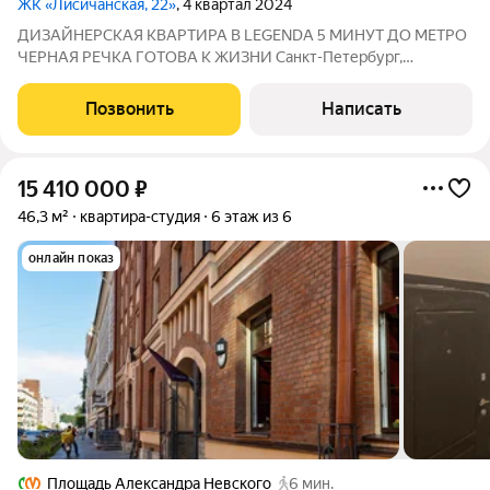
ЖК «Лисичанская, 22»
, 4 квартал 2024
ДИЗАЙНЕРСКАЯ КВАРТИРА В LEGENDА 5 МИНУТ ДО МЕТРО
ЧЕРНАЯ РЕЧКА ГОТОВА К ЖИЗНИ Санкт-Петербург,
Лисичанская ул., 22 ЖК «Лисичанская 22» от LEGENDA
Development Есть квартиры, в которые заходишь и сразу
Позвонить
Написать
понимаешь: здесь всё сделано идеально: свет,
15 410 000
₽
46,3 м²
квартира-студия
6 этаж из 6
онлайн показ
Площадь Александра Невского
6 мин.