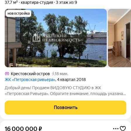
37,7 м²
квартира-студия
3 этаж из 9
новостройка
Крестовский остров
18 мин.
ЖК «Петровская ривьера»
, 4 квартал 2018
Добрый день! Продаем ВИДОВУЮ СТУДИЮ в ЖК
«Петровская Ривьера». Обратите внимание, площадь указана
БЕЗ учёта лоджии! ! ПРОДАЖА БЕЗ КОМИССИИ ! Описание и
фотографии соответствуют действительности. ПРО
Позвонить
ДОКУМЕНТЫ: - ОДИН СОВЕРШЕННОЛЕТНИЙ СОБСТВЕННИК.
-
16 000 000
₽