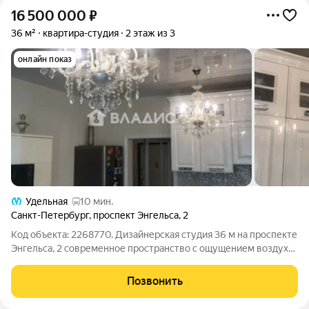
16 500 000
₽
36 м²
квартира-студия
2 этаж из 3
онлайн показ
Удельная
10 мин.
Санкт-Петербург
,
проспект Энгельса
,
2
Код объекта: 2268770. Дизайнерская студия 36 м на проспекте
Энгельса, 2 современное пространство с ощущением воздуха
и уюта в монолитном доме 2021 года постройки. Высота
потолков 3 м делает квартиру визуально просторной, а окна,
Позвонить
выходящие на улицу,