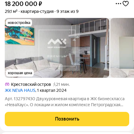
18 200 000
₽
29,1 м²
квартира-студия
9 этаж из 9
новостройка
хорошая цена
Крестовский остров
21 мин.
ЖК NEVA HAUS
, 1 квартал 2024
Арт. 132797430 Двухуровневая квартира в ЖК бизнескласса
«НеваХаус». О локации и жилом комплексе Петроградская
сторона сочетает в себе статусность и спокойствие
уединённая, но престижная и насыщенная гастрономическими
Позвонить
заведениями локация. Удобное