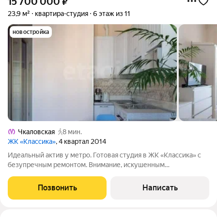
15 700 000
₽
23,9 м²
квартира-студия
6 этаж из 11
новостройка
Чкаловская
8 мин.
ЖК «Классика»
, 4 квартал 2014
Идеальный актив у метро. Готовая студия в ЖК «Классика» с
безупречным ремонтом. Внимание, искушенным
покупателям! Предлагается юридически чистый объект
(собственность >5 лет, без обременений и мат.капитала) в
Позвонить
Написать
престижном районе у метро. Это не просто