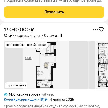
Продается видовая квартира в ЖК «Риверсайд». Откройте для
себя уникальную возможность стать владельцем стильной и
уютной студии с потрясающим видом на Черную речку и
Позвонить
панорамы города. Общая площадь
17 030 000
₽
32 м²
квартира-студия
6 этаж из 11
новостройка
онлайн показ
хорошая цена
Московские ворота
6 мин.
Коллекционный Дом «1919»
, 4 квартал 2025
Срочно продаётся квартира-студия с совместным санузлом,