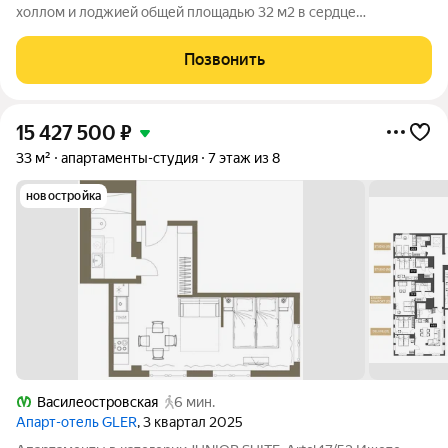
холлом и лоджией общей площадью 32 м2 в сердце
Московского района Санкт-Петербурга Дом органично
вписывается в городскую среду, при этом приковывает взгляд
Позвонить
выдержанным стилем и запоминающимися
15 427 500
₽
33 м²
апартаменты-студия
7 этаж из 8
новостройка
Василеостровская
6 мин.
Апарт-отель GLER
, 3 квартал 2025