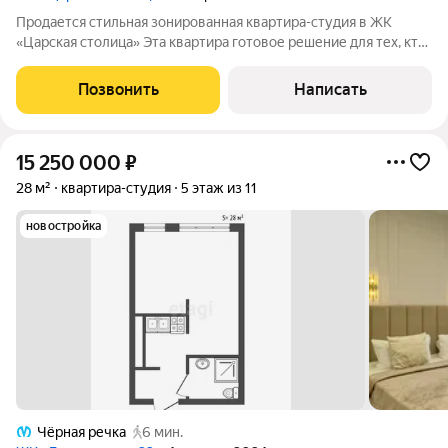
Продается стильная зонированная квартира-студия в ЖК
«Царская столица» Эта квартира готовое решение для тех, кто
ищет безупречное личное пространство в самом сердце
Петербурга или высокодоходный инвестиционный актив для
Позвонить
Написать
премиальной аренды. О
15 250 000
₽
28 м²
квартира-студия
5 этаж из 11
новостройка
Чёрная речка
6 мин.