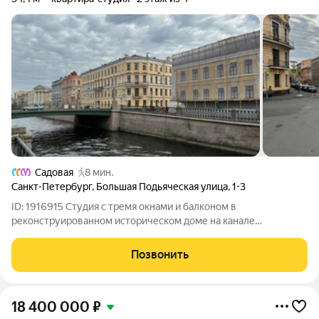
Садовая
8 мин.
Санкт-Петербург
,
Большая Подьяческая улица
,
1-3
ID: 1916915 Студия с тремя окнами и балконом в
реконструированном историческом доме на канале
Грибоедова. Камерный проект бизнес-класса на 54 квартиры.
Площадь квартиры 35 кв.м. Вид на Подьяческую улицу и канал
Позвонить
Грибоедова. Благодаря трём окнам
18 400 000
₽