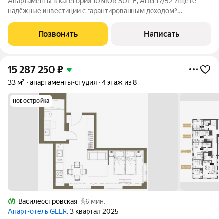
Апартаменты в категории JUNIOR SUITE, Artel 17/52 Ищете
надёжные инвестиции с гарантированным доходом?
Приобретайте апартаменты в Artel 17/52 это новый клубный
отель под управлением известного сетевого оператора WONE
Позвонить
Написать
Hotels. Команда оператора
15 287 250
₽
33 м²
апартаменты-студия
4 этаж из 8
новостройка
Василеостровская
6 мин.
Апарт-отель GLER
, 3 квартал 2025