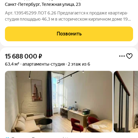
Санкт-Петербург
,
Тележная улица
,
23
Арт. 139545299 ЛОТ 6.26 Предлагается к продаже квартира-
студия площадью 46,3 м в историческом кирпичном доме 1901
года, прошедшем полную инженерную и конструктивную
реконструкцию в 2023 году. Объект расположен в
Позвонить
Центральном районе Санкт-Петербурга, в
15 688 000
₽
63,4 м²
апартаменты-студия
2 этаж из 6