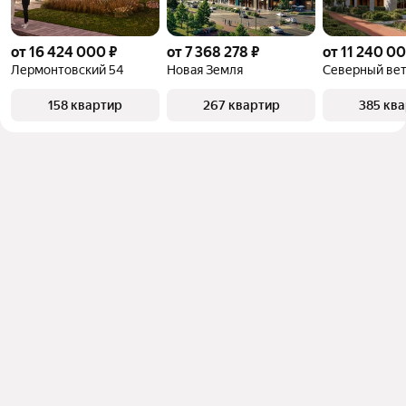
от 16 424 000 ₽
от 7 368 278 ₽
от 11 240 00
Лермонтовский 54
Новая Земля
Северный ве
158 квартир
267 квартир
385 кв