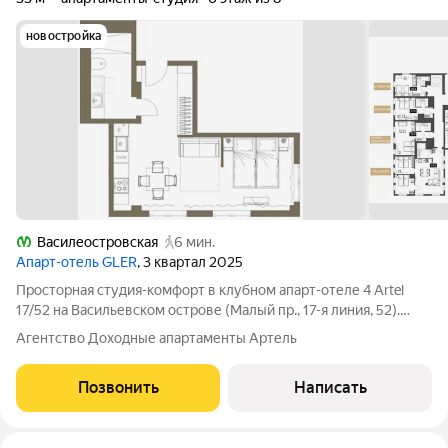
новостройка
Василеостровская
6 мин.
Апарт-отель GLER
, 3 квартал 2025
Просторная студия-комфорт в клубном апарт-отеле 4 Artel
17/52 на Васильевском острове (Малый пр., 17-я линия, 52).
Готовый арендный бизнес под управлением WONE Hotels с
Агентство Доходные апартаменты Артель
гарантированным доходом на 2 года. Увеличенная площадь
формата «комфорт» делает
Позвонить
Написать