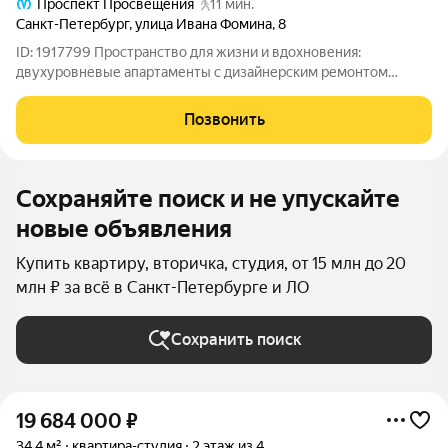
Проспект Просвещения
11 мин.
Санкт-Петербург
,
улица Ивана Фомина
,
8
ID: 1917799 Пространство для жизни и вдохновения:
двухуровневые апартаменты с дизайнерским ремонтом
Эксклюзивные двухуровневые апартаменты в новом арт-
кластере Санкт-Петербурга апарт-отеле «Фомин». Идеальный
Позвонить
выбор для тех, кто ценит архитектуру,
Сохраняйте поиск и не упускайте
новые объявления
Купить квартиру, вторичка, студия, от 15 млн до 20
млн ₽ за всё в Санкт-Петербурге и ЛО
Сохранить поиск
19 684 000
₽
34,4 м²
квартира-студия
2 этаж из 4