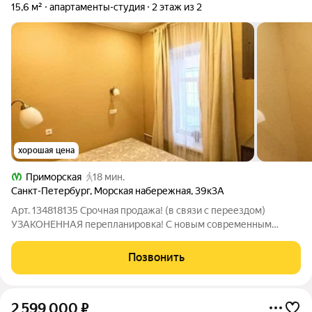
15,6 м²
апартаменты-студия
2 этаж из 2
хорошая цена
Приморская
18 мин.
Санкт-Петербург
,
Морская набережная
,
39к3А
Арт. 134818135 Срочная продажа! (в связи с переездом)
УЗАКОНЕННАЯ перепланировка! С новым современным
ремонтом!!! Обратите внимание в студии ванная! Студия
находиться на набережной Васильевского острова, рядом
Позвонить
съезд ЗСД, полностью укомплектована,
2 599 000
₽