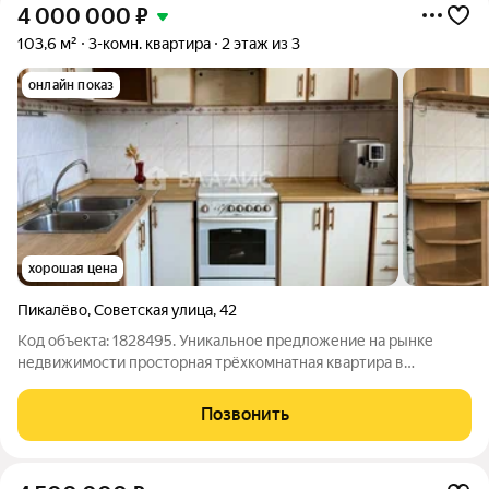
4 000 000
₽
103,6 м²
3-комн. квартира
2 этаж из 3
онлайн показ
хорошая цена
Пикалёво
,
Советская улица
,
42
Код объекта: 1828495. Уникальное предложение на рынке
недвижимости просторная трёхкомнатная квартира в
Пикалёво. Кирпичный дом 1957 года постройки отличается
своей надёжностью и долговечностью. Квартира расположена
Позвонить
на втором этаже трёхэтажного дома