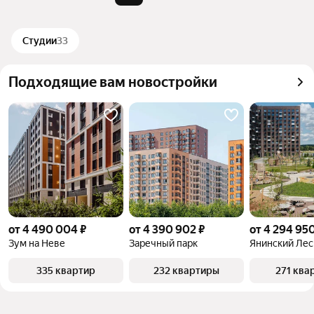
можете отсортировать результаты по стоимости 
квадратного метра или площади
Студии
33
Подходящие вам новостройки
от 4 490 004 ₽
от 4 390 902 ₽
от 4 294 950
Зум на Неве
Заречный парк
Янинский Лес
335 квартир
232 квартиры
271 ква