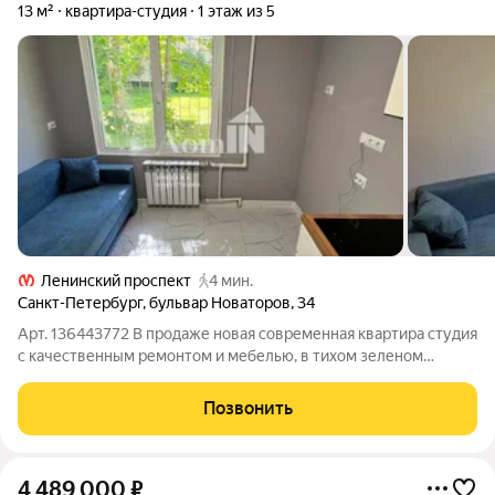
13 м²
квартира-студия
1 этаж из 5
Ленинский проспект
4 мин.
Санкт-Петербург
,
бульвар Новаторов
,
34
Арт. 136443772 В продаже новая современная квартира студия
с качественным ремонтом и мебелью, в тихом зеленом
районе в пешей доступности метро (метро Ленинский
проспект в 5 минутах пешком). Студия подходит для
Позвонить
комфортного проживания одного человека.
4 489 000
₽