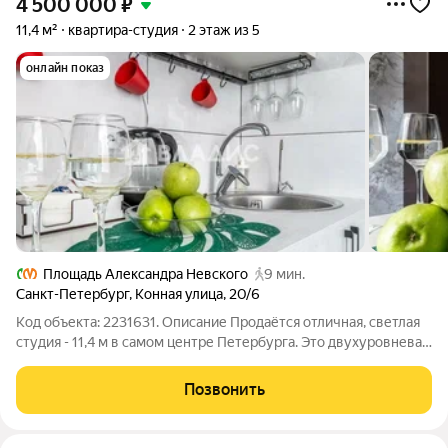
4 500 000
₽
11,4 м²
квартира-студия
2 этаж из 5
онлайн показ
Площадь Александра Невского
9 мин.
Санкт-Петербург
,
Конная улица
,
20/6
Код объекта: 2231631. Описание Продаётся отличная, светлая
студия - 11,4 м в самом центре Петербурга. Это двухуровневая
студия с панорамным окном. Дом 1910 года исторический
доходный фонд, при этом в отличном состоянии: выполнены
Позвонить
капитальные ремонты