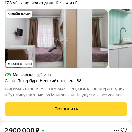
17,8 м²
квартира-студия
6 этаж из 6
онлайн показ
хорошая цена
Маяковская
2 мин.
Санкт-Петербург
,
Невский проспект
,
88
Код объекта: 1629390. ПРЯМАЯ ПРОДАЖА! Квартира-студия
в 2ух минутах от метро Маяковская. Не упустите возможность
приобрести студию в самом центре Санкт-Петербурга! В
студии есть всё необходимое: - большое спальное место - зона
Позвонить
хранения вещей - зона
2 900 000
₽