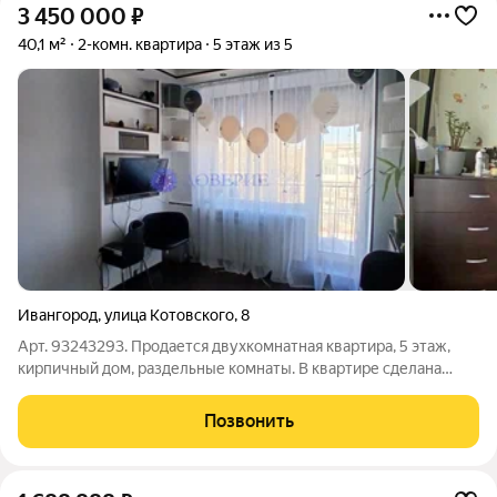
3 450 000
₽
40,1 м²
2-комн. квартира
5 этаж из 5
Ивангород
,
улица Котовского
,
8
Арт. 93243293. Продается двухкомнатная квартира, 5 этаж,
кирпичный дом, раздельные комнаты. В квартире сделана
очень удачная перепланировка: объединен санузел,
расширена кухня. За счет этого визуально расширяется
Позвонить
пространство, кажется, что больше