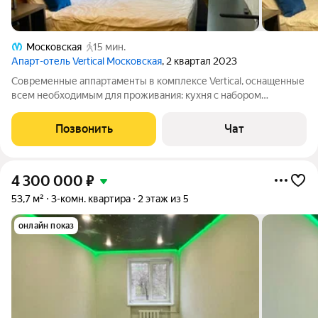
Московская
15 мин.
Апарт-отель Vertical Московская
, 2 квартал 2023
Современные аппартаменты в комплексе Vertical, оснащенные
всем необходимым для проживания: кухня с набором
столовых приборов и посудой, телевизор, микроволновая
печь, холодильник, чайник. Новая двуспальная кровать. Есть
Позвонить
Чат
индивидуальный металлический
4 300 000
₽
53,7 м²
3-комн. квартира
2 этаж из 5
онлайн показ