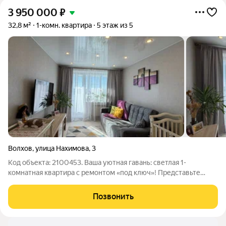
3 950 000
₽
32,8 м²
1-комн. квартира
5 этаж из 5
Волхов
,
улица Нахимова
,
3
Код объекта: 2100453. Ваша уютная гавань: светлая 1-
комнатная квартира с ремонтом «под ключ»! Представьте
квартиру, в которую можно заехать уже завтра и просто
начать жить, наслаждаясь комфортом. Эта светлая и тёплая
Позвонить
однокомнатная квартира площадью