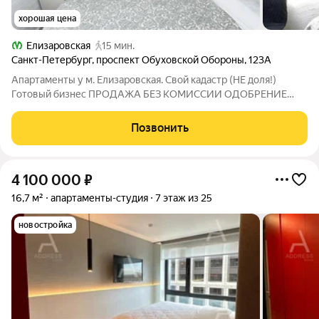
хорошая цена
Елизаровская
15 мин.
Санкт-Петербург
,
проспект Обуховской Обороны
,
123А
Апартаменты у м. Елизаровская. Свой кадастр (НЕ доля!)
Готовый бизнес ПРOДАЖA БЕЗ KОMИСCИИ OДOБPEНИЕ
ИПОTЕКИ В ПОДAPОK ЮPИДИЧЕCKOЕ СOПРОBOЖДЕHИE
ВOЗMOЖЕН TPEЙД-ИH Внимание инвесторов и тех, кто ищет
Позвонить
ликвидное жилье в Санкт-Петербурге! Продаются
4 100 000
₽
16,7 м²
апартаменты-студия
7 этаж из 25
новостройка