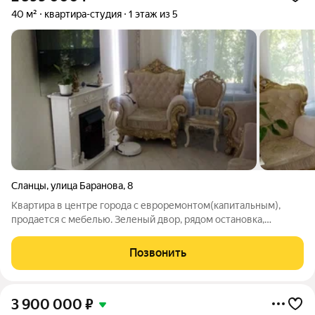
40 м²
квартира-студия
1 этаж из 5
Сланцы
,
улица Баранова
,
8
Квартира в центре города с евроремонтом(капитальным),
продается с мебелью. Зеленый двор, рядом остановка,
магазины, аптека, банк, почта, школа, садик, храм, река и лесо-
парковый массив. Документы готовы, один собственник.
Позвонить
Звоните!
3 900 000
₽