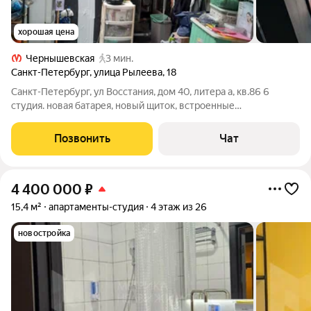
хорошая цена
Чернышевская
3 мин.
Санкт-Петербург
,
улица Рылеева
,
18
Санкт-Петербург, ул Восстания, дом 40, литера а, кв.86 6
студия. новая батарея, новый щиток, встроенные
вентиляторы.рядом метро Чернышевская, рядом Московский
вокзал, альтернатива зарубеж Турция.
Позвонить
Чат
4 400 000
₽
15,4 м²
апартаменты-студия
4 этаж из 26
новостройка