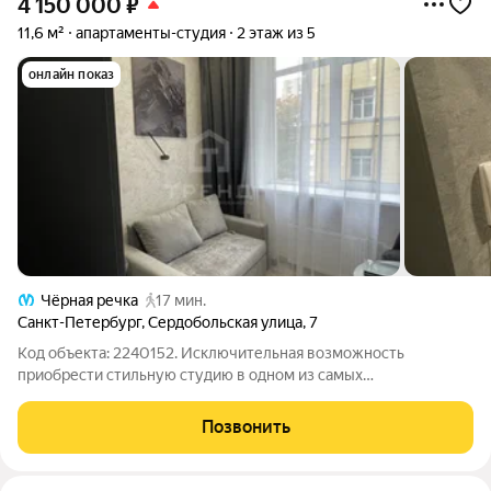
4 150 000
₽
11,6 м²
апартаменты-студия
2 этаж из 5
онлайн показ
Чёрная речка
17 мин.
Санкт-Петербург
,
Сердобольская улица
,
7
Код объекта: 2240152. Исключительная возможность
приобрести стильную студию в одном из самых
перспективных районов Санкт-Петербурга! Квартира
расположена на втором этаже современного пятиэтажного
Позвонить
дома. Дизайнерский ремонт позволит вам сразу