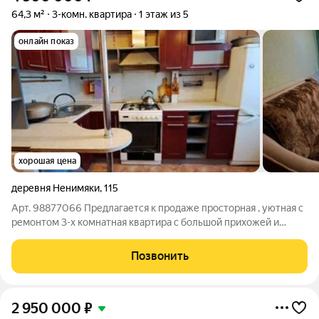
64,3 м²
3-комн. квартира
1 этаж из 5
онлайн показ
хорошая цена
деревня Ненимяки
,
115
Арт. 98877066 Предлагается к продаже просторная , уютная с
ремонтом 3-х комнатная квартира с большой прихожей и
кухней , а также со всеми изолированными комнатами.
Квартира расположена в 5-ти этажном доме на первом этаже ,
Позвонить
что упрощает спуск и подъем
2 950 000
₽