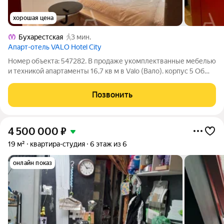
хорошая цена
Бухарестская
3 мин.
Апарт-отель VALO Hotel City
Номер объекта: 547282. В продаже укомплектванные мебелью
и техникой апартаменты 16,7 кв м в Valo (Вало). корпус 5 Об
апартаментах: -16,7 кв м -мебель и техника - вид во двор -
корпус 5 Об апарт-компексе: - управлением апартаментам
Позвонить
занимается
4 500 000
₽
19 м²
квартира-студия
6 этаж из 6
онлайн показ