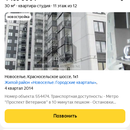
30 м²
квартира-студия
11 этаж из 12
новостройка
Новоселье
,
Красносельское шоссе
,
1к1
Жилой район «Новоселье: Городские кварталы»
,
4 квартал 2014
Номер объекта: 554474. Транспортная доступность: - Метро
"Проспект Ветеранов" в 10 минутах пешком - Остановки
общественного транспорта в шаговой доступности Развитая
инфраструктура района: - Рядом с домом расположены
Позвонить
различные магазины, аптеки, кафе