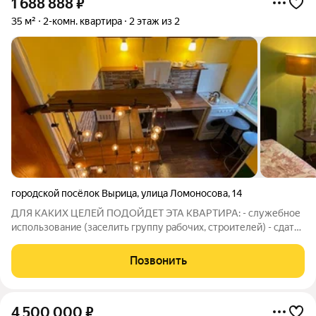
1 688 888
₽
35 м²
2-комн. квартира
2 этаж из 2
городской посёлок Вырица
,
улица Ломоносова
,
14
ДЛЯ КАКИХ ЦЕЛЕЙ ПОДОЙДЕТ ЭТА КВАРТИРА: - служебное
использование (заселить группу рабочих, строителей) - сдать
в аренду, например в летний сезон как дачу (очень актуально)
- получить регистрацию на адресе - получение гражданства -
Позвонить
проживать
4 500 000
₽