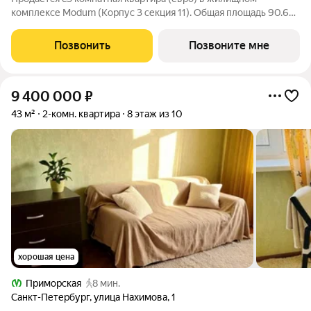
комплексе Modum (Корпус 3 секция 11). Общая площадь 90.66
кв. м, площадь комнат 16.06+14.68 кв.м. 2 санузла. Квартира
расположена на 6 этаже 12 этажного дома. Сдается с отделкой.
Позвонить
Позвоните мне
Квартал сдан. Квартал
9 400 000
₽
43 м²
2-комн. квартира
8 этаж из 10
хорошая цена
Приморская
8 мин.
Санкт-Петербург
,
улица Нахимова
,
1