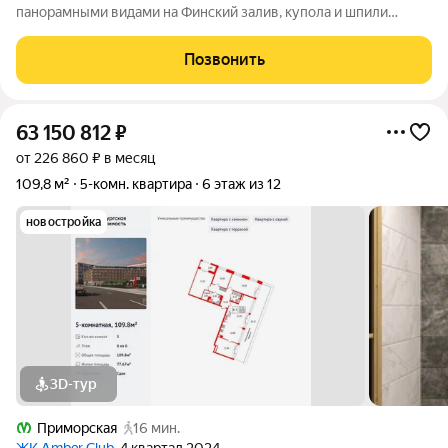
панорамными видами на Финский залив, купола и шпили
главных доминант города. Выигрышная локация на
Васильевском острове с насыщенной инфраструктурой и
Позвонить
комфортной транспортной доступностью. Планировка
63 150 812
₽
от 226 860 ₽ в месяц
109,8 м²
5-комн. квартира
6 этаж из 12
новостройка
3D-тур
Приморская
16 мин.