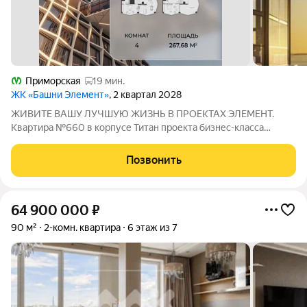
Приморская
19 мин.
ЖК «Башни Элемент»
, 2 квартал 2028
ЖИВИТЕ ВАШУ ЛУЧШУЮ ЖИЗНЬ В ПРОЕКТАХ ЭЛЕМЕНТ.
Квартира №660 в корпусе Титан проекта бизнес-класса
«Башни Элемент». «Башни Элемент» новый жилой проект
бизнес-класса на Васильевском острове от девелоперской
Позвонить
компании «ELEMENТ». В его составе 5 башен,
64 900 000
₽
90 м²
2-комн. квартира
6 этаж из 7