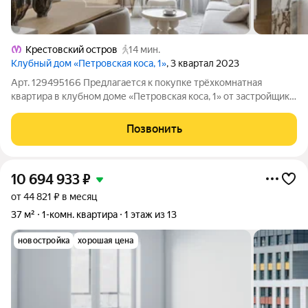
Крестовский остров
14 мин.
Клубный дом «Петровская коса, 1»
, 3 квартал 2023
Арт. 129495166 Предлагается к покупке трёхкомнатная
квартира в клубном доме «Петровская коса, 1» от застройщика
ООО «ГазпромбанкИнвест». Дом расположен на первой
береговой линии Петровского острова одной из самых
Позвонить
статусных и востребованных локаций
10 694 933
₽
от 44 821 ₽ в месяц
37 м²
1-комн. квартира
1 этаж из 13
новостройка
хорошая цена