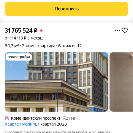
интерьерными изданиями РФ. Один из первых элитных домов
Крестовского острова, построенный в 1998 году
Позвонить
застройщиком банка ПСБ. Именно в этом доме
31 765 524
₽
от 114 113 ₽ в месяц
90,7 м²
2-комн. квартира
6 этаж из 12
новостройка
Комендантский проспект
21 мин.
Квартал Modum
, 1 квартал 2023
Продаётся e3 комнатная квартира (евро) в жилищном