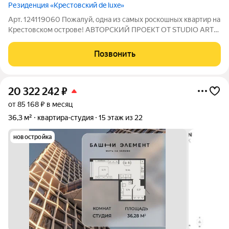
Резиденция «Крестовский de luxe»
Арт. 124119060 Пожалуй, одна из самых роскошных квартир на
Крестовском острове! АВТОРСКИЙ ПРОЕКТ ОТ STUDIO ART
SPICE В ПРЕМИАЛЬНОМ КОМПЛЕКСЕ С ВИДОМ НА
СПОРТИВНУЮ АРЕНУ В продаже эксклюзивная 4-комнатная
Позвонить
квартира 175 кв.м с полным дизайнерским
20 322 242
₽
от 85 168 ₽ в месяц
36,3 м²
квартира-студия
15 этаж из 22
новостройка