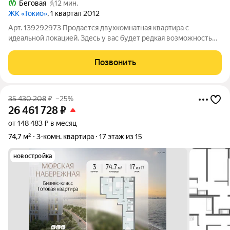
Беговая
12 мин.
ЖК «Токио»
, 1 квартал 2012
Арт. 139292973 Продается двухкомнатная квартира с
идеальной локацией. Здесь у вас будет редкая возможность
наслаждаться видом на "Лахта-центр" и водную гладь залива.
О квартире:Светлая ухоженная двушка: 2 изолированные
Позвонить
спальни, просторная кухня,
35 430 208
₽
–25%
26 461 728
₽
от 148 483 ₽ в месяц
74,7 м²
3-комн. квартира
17 этаж из 15
новостройка