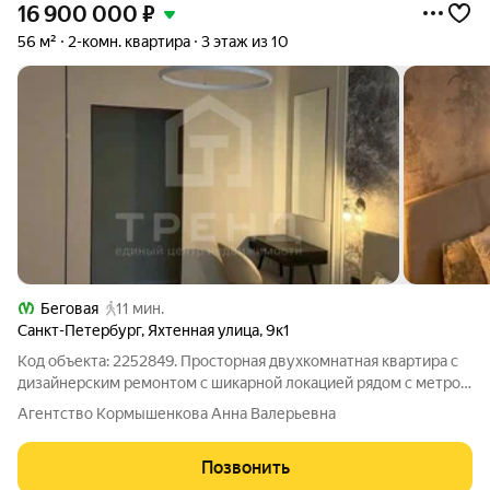
16 900 000
₽
56 м²
2-комн. квартира
3 этаж из 10
Беговая
11 мин.
Санкт-Петербург
,
Яхтенная улица
,
9к1
Код объекта: 2252849. Просторная двухкомнатная квартира с
дизайнерским ремонтом с шикарной локацией рядом с метро
Беговая В квартире выполнен ремонт: полностью новая
Агентство Кормышенкова Анна Валерьевна
прокладка коммуникаций (сантехника, электропроводка и
чистовое оборудование),
Позвонить