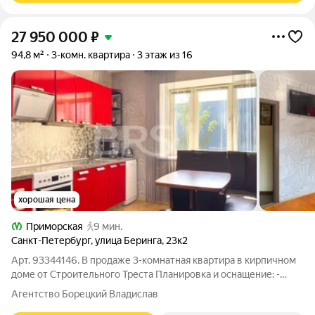
27 950 000
₽
94,8 м²
3-комн. квартира
3 этаж из 16
хорошая цена
Приморская
9 мин.
Санкт-Петербург
,
улица Беринга
,
23к2
Арт. 93344146. В продаже 3-комнатная квартира в кирпичном
доме от Строительного Треста Планировка и оснащение: -
Кухня 11,5 м - Большие комнаты с возможностью любой
Агентство Борецкий Владислав
расстановки мебели - Просторный холл-гостиная 18.7 м -