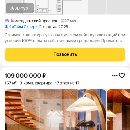
3D-тур
Комендантский проспект
27 мин.
ЖК «Тайм Сквер»
, 2 квартал 2025
Стоимость квартиры указана с учетом действующих акций при
условии 100% оплаты собственными средствами. Продаётся
1к.кв. в ЖК Тайм Сквер от застройщика Группа компаний
«РСТИ» (Росстройинвест). Квартира находится в 13 этажном
Позвонить
доме, в Корпус К8 - Тайм
109 000 000
₽
167 м²
3-комн. квартира
17 этаж из 17