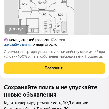
3D-тур
Комендантский проспект
27 мин.
ЖК «Тайм Сквер»
, 2 квартал 2025
Стоимость квартиры указана с учетом действующих акций при
условии 100% оплаты собственными средствами. Продаётся
1к.кв. в ЖК Тайм Сквер от застройщика Группа компаний
«РСТИ» (Росстройинвест). Квартира находится в 13 этажном
Позвонить
доме, в Корпус К8 - Тайм
Сохраняйте поиск и не упускайте
новые объявления
Купить квартиру, ремонт: есть, Ж/Д станция:
Яхтенная в Санкт-Петербурге и ЛО