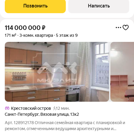
Совмещенный сан.узел и туалет
Позвонить
Написать
114 000 000
₽
171 м²
3-комн. квартира
5 этаж из 9
Крестовский остров
12 мин.
Санкт-Петербург
,
Вязовая улица
,
13к2
Арт. 128912178 Отличная семейная квартира с планировкой и
ремонтом, отмеченными ведущими архитектурными и