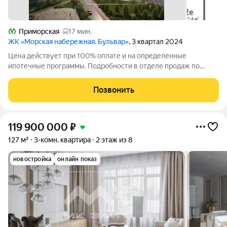
Приморская
17 мин.
ЖК «Морская набережная. Бульвар»
, 3 квартал 2024
Цена действует при 100% оплате и на определенные
ипотечные программы. Подробности в отделе продаж по
телефону. Продается 3-комнатная квартира в ЖК «Морская
набережная» на 17 этаже. Общая площадь составляет 74.70 кв.
Позвонить
м. Квартира с чистовой отделкой.
119 900 000
₽
127 м²
3-комн. квартира
2 этаж из 8
новостройка
онлайн показ