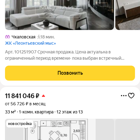
Чкаловская
18 мин.
ЖК «Леонтьевский мыс»
Арт. 101251907 Срочная продажа. Цена актуальна в
ограниченный период времени- пока выбран встречный
вариант для покупки. В продаже абсолютный эксклюзив!
Персональный лифт привезет вас в собственную квартиру.
Позвонить
Здесь панорамное остекление в пол высотою
11 841 046
₽
от 56 726 ₽ в месяц
33 м²
1-комн. квартира
12 этаж из 13
новостройка