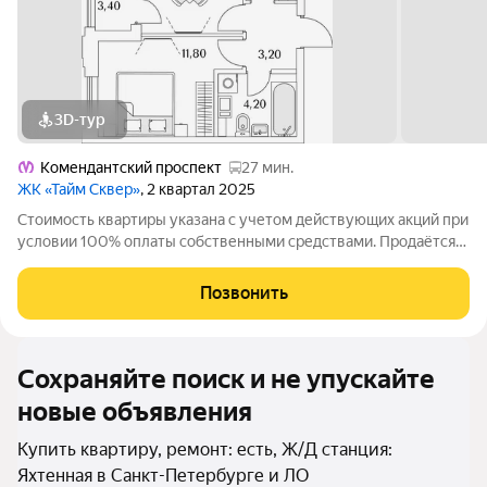
3D-тур
Комендантский проспект
27 мин.
ЖК «Тайм Сквер»
, 2 квартал 2025
Стоимость квартиры указана с учетом действующих акций при
условии 100% оплаты собственными средствами. Продаётся
1к.кв. в ЖК Тайм Сквер от застройщика Группа компаний
«РСТИ» (Росстройинвест). Квартира находится в 13 этажном
Позвонить
доме, в Корпус К8 - Тайм
Сохраняйте поиск и не упускайте
новые объявления
Купить квартиру, ремонт: есть, Ж/Д станция:
Яхтенная в Санкт-Петербурге и ЛО