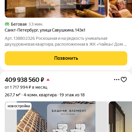
Беговая
3 мин.
Санкт-Петербург
,
улица Савушкина
,
143к1
Арт. 138802326 Роскошная и на редкость уникальная
двухуровневая квартира, расположенная в ЖК «Чайка»! Дом с
остекленными лоджиями, улучшенной шумоизоляцией и
современным фасадом. Видеонаблюдение по периметру,
Позвонить
консьерж в парадной. Квартира
409 938 560
₽
от 1 717 994 ₽ в месяц
267,7 м²
4-комн. квартира
19 этаж из 18
новостройка