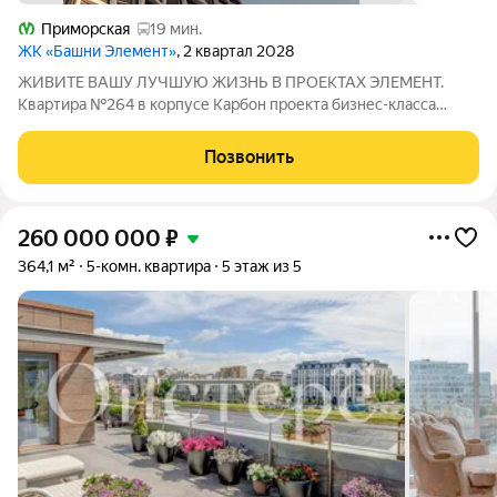
Приморская
19 мин.
ЖК «Башни Элемент»
, 2 квартал 2028
ЖИВИТЕ ВАШУ ЛУЧШУЮ ЖИЗНЬ В ПРОЕКТАХ ЭЛЕМЕНТ.
Квартира №264 в корпусе Карбон проекта бизнес-класса
«Башни Элемент». «Башни Элемент» новый жилой проект
бизнес-класса на Васильевском острове от девелоперской
Позвонить
компании «ELEMENТ». В его составе 5 башен,
260 000 000
₽
364,1 м²
5-комн. квартира
5 этаж из 5