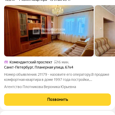
Комендантский проспект
16 мин.
Санкт-Петербург
,
Планерная улица
,
67к4
Номер объявления: 21179 - назовите его оператору.В продаже
комфортная квартира в доме 1997 года постройки,
расположенная в Приморском районе по адресу: Санкт-
Агентство Плотникова Вероника Юрьевна
Петербург, Планерная ул., дом 67, корп. 4. Квартира
расположена на 13-ом этаже 17-ти
Позвонить