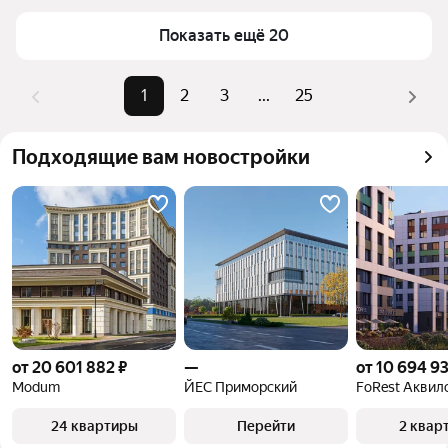
Для легкого выбора подходящей квартиры в 
Самый дорогой объект
409,94 млн ₽
верхней части страницы есть самые частые 
Показать ещё 20
комбинации фильтров, например «» или «»
Помимо удобной сортировки по цене продажи вы 
1
2
3
...
25
можете отсортировать результаты по стоимости 
квадратного метра или площади
Подходящие вам новостройки
от 20 601 882 ₽
—
от 10 694 93
Modum
ЙЕС Приморский
FoRest Аквил
24 квартиры
Перейти
2 квар