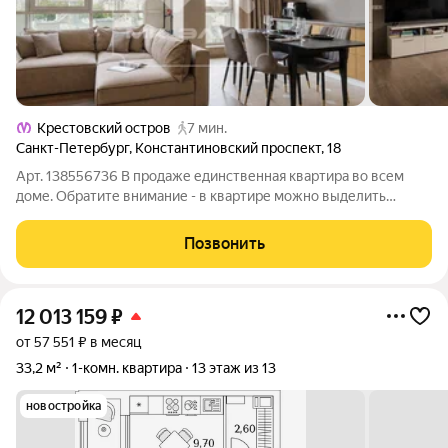
Крестовский остров
7 мин.
Санкт-Петербург
,
Константиновский проспект
,
18
Арт. 138556736 В продаже единственная квартира во всем
доме. Обратите внимание - в квартире можно выделить
третью спальню, в презентации есть возможная планировка.
Квартиру смело можно назвать самой видовой по
Позвонить
расположению в доме! Со стороны
12 013 159
₽
от 57 551 ₽ в месяц
33,2 м²
1-комн. квартира
13 этаж из 13
новостройка