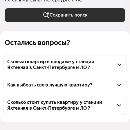
Сохранить поиск
Остались вопросы?
Сколько квартир в продаже у станции
Яхтенная в Санкт-Петербурге и ЛО ?
На Яндекс Недвижимости в продаже у станции 
Яхтенная в Санкт-Петербурге и ЛО 924 квартиры, 
Как выбрать свою лучшую квартиру?
из них 57 объявлений от собственников, 726 
Чтобы купить квартиру с ремонтом у станции 
объявлений от агентств, 141 объявление от 
Яхтенная, воспользуйтесь тепловой картой для 
Сколько стоит купить квартиру у станции
застройщиков
Яхтенная в Санкт-Петербурге и ЛО ?
оценки инфраструктуры и транспортной 
доступности в выбранном районе у станции 
Цена за квадратный метр
158 979 — 2,61 млн ₽
Яхтенная в Санкт-Петербурге и ЛО
Площадь
12 — 364 м²