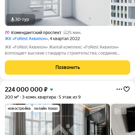
3D-тур
Комендантский проспект
25 мин.
ЖК «FoRest Аквилон»
, 4 квартал 2022
ЖК «FoRest Аквилон» Жилой комплекс «FoRest Аквилон»
воплощает высокие стандарты строительства, соединяя
инновационные технологии с принципами «зеленой»
урбанистики. Жилой комплекс «FoRest Аквилон» сдан и
Позвонить
сдается с предчистовой отделкой. Доступны
224 000 000
₽
200 м²
3-комн. квартира
5 этаж из 9
новостройка
онлайн показ