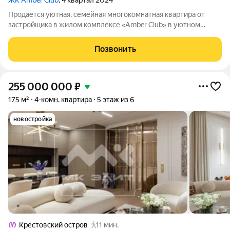
ЖК Amber Club
, 4 квартал 2024
Продается уютная, семейная многокомнатная квартира от
застройщика в жилом комплексе «Amber Club» в уютном
Василеостровском районе. До метро можно добраться
пешком всего за 15 минут. Сауна в ванной комнате.
Позвонить
Расслабьтесь и восстановите силы, как в
255 000 000
₽
175 м²
4-комн. квартира
5 этаж из 6
новостройка
Крестовский остров
11 мин.