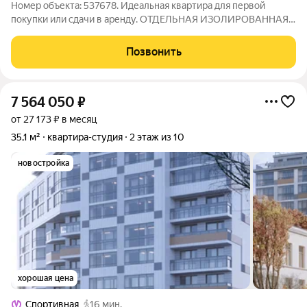
Номер объекта: 537678. Идеальная квартира для первой
покупки или сдачи в аренду. ОТДЕЛЬНАЯ ИЗОЛИРОВАННАЯ
2-комнатная квартира в ДОМЕ БЫВШЕГО ОБЩЕЖИТИЯ
(долевая собственность) в 5 минутах от метро «Приморская».
Позвонить
Если для вас важно жить рядом с метро,
7 564 050
₽
от 27 173 ₽ в месяц
35,1 м²
квартира-студия
2 этаж из 10
новостройка
хорошая цена
Спортивная
16 мин.