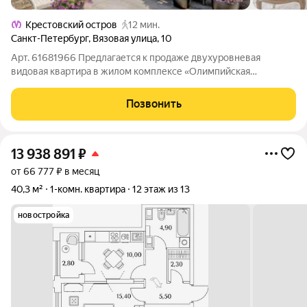
Крестовский остров
12 мин.
Санкт-Петербург
,
Вязовая улица
,
10
Арт. 61681966 Предлагается к продаже двухуровневая
видовая квартира в жилом комплексе «Олимпийская
деревня». Монолитный дом возведён надёжным
застройщиком «Еврострой» и расположен на побережье реки
Позвонить
Малая Невка, в экологически чистой зоне с развитой
13 938 891
₽
от 66 777 ₽ в месяц
40,3 м²
1-комн. квартира
12 этаж из 13
новостройка