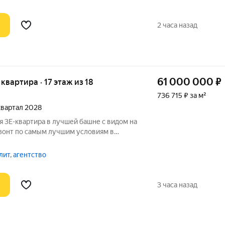
2 часа назад
61 000 000
₽
я квартира · 17 этаж из 18
736 715 ₽ за м²
 квартал 2028
 3Е-квартира в лучшей башне с видом на
зонт по самым лучшим условиям в
ум с меньшим количеством квартир и
том до которого вы спускаетесь на
ит, агентство
3 часа назад