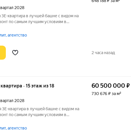
648 188 ₽ за м²
 квартал 2028
 3Е-квартира в лучшей башне с видом на
зонт по самым лучшим условиям в
ум с меньшим количеством квартир и
том до которого вы спускаетесь на
ит, агентство
2 часа назад
60 500 000
₽
я квартира · 15 этаж из 18
730 676 ₽ за м²
 квартал 2028
 3Е-квартира в лучшей башне с видом на
зонт по самым лучшим условиям в
ум с меньшим количеством квартир и
том до которого вы спускаетесь на
ит, агентство