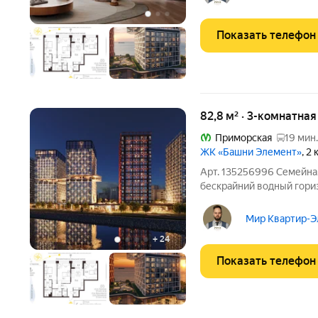
лифте со своего
Показать телефон
82,8 м² · 3-комнатна
Приморская
19 мин.
ЖК «Башни Элемент»
, 2
Арт. 135256996 Семейная
бескрайний водный гори
комплексе Башня Платин
эффектным небесным мос
Мир Квартир-Эл
лифте со своего
+
24
Показать телефон