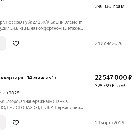
395 330 ₽ за м²
г, Невская Губа д.12 Ж/К Башни Элемент
дия 24,5 кв.м., на комфортном 12 этаже,
. лица) в ЖК Башни Элемент дешевле, чем
плуатацию II кв. 2028 г , передача
24 июня 2026
22 547 000
₽
я квартира · 14 этаж из 17
328 769 ₽ за м²
артал 2028
ЖК «Морская набережная» (Намыв
) ПОД ЧИСТОВАЯ ОТДЕЛКА Первая линия,
охновляющий морской пейзаж , Уютная и
ной планировкой идеальна для
24 марта 2026