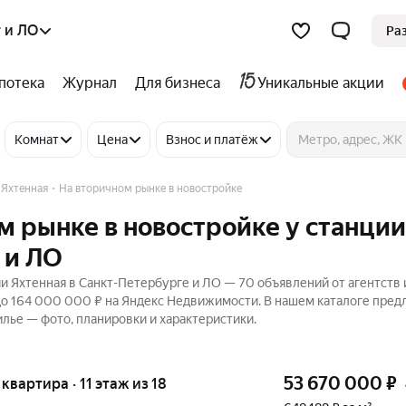
 и ЛО
Ра
потека
Журнал
Для бизнеса
Уникальные акции
Комнат
Цена
Взнос и платёж
 Яхтенная
На вторичном рынке в новостройке
м рынке в новостройке у станции
 и ЛО
и Яхтенная в Санкт-Петербурге и ЛО — 70 объявлений от агентств 
 до 164 000 000 ₽ на Яндекс Недвижимости. В нашем каталоге пре
илье — фото, планировки и характеристики.
53 670 000
₽
 квартира · 11 этаж из 18