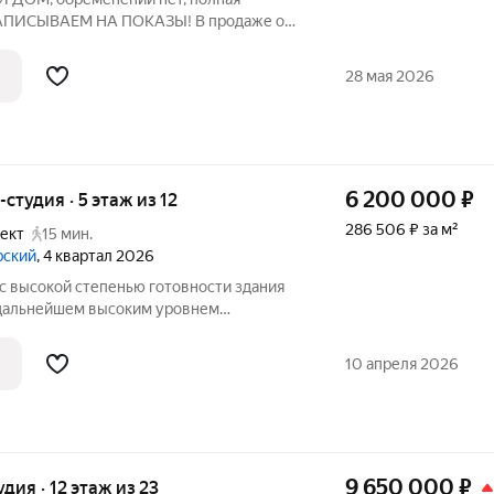
 ЗАПИСЫВАЕМ НА ПОКАЗЫ! В продаже от
орная квартира в ЖК "Glorax
силеостровском районе Санкт-
28 мая 2026
бщей площадью
6 200 000
₽
-студия · 5 этаж из 12
286 506 ₽ за м²
ект
15 мин.
рский
, 4 квартал 2026
с высокой степенью готовности здания
 в дальнейшем высоким уровнем
апарт-комплексе YES Приморский.
 от собственника. Полная стоимость в
10 апреля 2026
9 650 000
₽
удия · 12 этаж из 23