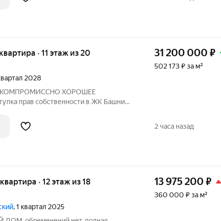
31 200 000
₽
 квартира · 11 этаж из 20
502 173 ₽ за м²
 квартал 2028
БЕСКОМПРОМИССНО ХОРОШЕЕ
пка прав собственности в ЖК Башни
) на первой линии Финского залива! Это
где количество студий в разы меньше, чем
2 часа назад
а
13 975 200
₽
 квартира · 12 этаж из 18
360 000 ₽ за м²
ский
, 1 квартал 2025
 ДОМ, обременений нет, полная