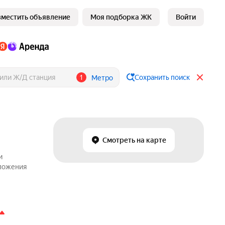
зместить объявление
Моя подборка ЖК
Войти
1
Сохранить поиск
Метро
Смотреть на карте
и
дложения