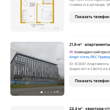
стоимость в договоре.
юридического лица прост
Василеостровский" в Ва
Показать телефон
Петербурга. Квартира о
+
4
21,6 м² · апартаменты
Комендантский просп
Апарт-отель ЙЕС Примо
ID: 353687 Апартаменты 
(видно на 1 и 2 фото) и
гостиничного сервиса в 
Продажа по переуступке,
Показать телефон
договоре. Компактная и
+
11
24,4 м² · квартира-ст