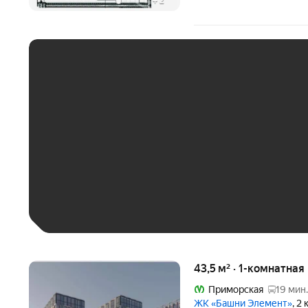
+
2
ЕЖЕМЕСЯЧНЫЙ ПЛАТЁ
До 30 тыс. ₽
До 50 тыс. ₽
До 70 тыс. ₽
Больше 100 тыс. ₽
43,5 м² · 1-комнатная
Приморская
19 мин.
ЖК «Башни Элемент»
, 2