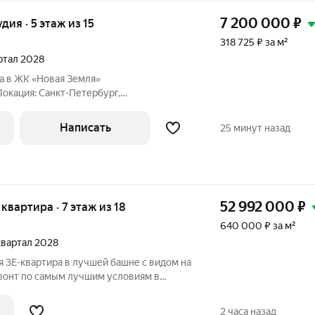
7 200 000
₽
удия · 5 этаж из 15
318 725 ₽ за м²
артал 2028
а в ЖК «Новая Земля»
я Земля» Условия: Площадь:
Написать
25 минут назад
а и
52 992 000
₽
я квартира · 7 этаж из 18
640 000 ₽ за м²
 квартал 2028
 3Е-квартира в лучшей башне с видом на
зонт по самым лучшим условиям в
ум с меньшим количеством квартир и
том до которого вы спускаетесь на
2 часа назад