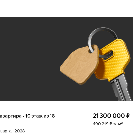
Ж
До 100 тыс. ₽
21 300 000
₽
 квартира · 10 этаж из 18
490 219 ₽ за м²
 квартал 2028