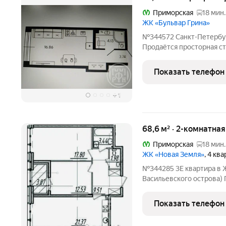
Приморская
18 мин.
ЖК «Бульвар Грина»
№344572 Санкт-Петербур
Продаётся просторная сту
по переуступке ( от физ
у застройщика. Ввод в экс
Показать телефон
+
1
68,6 м² · 2-комнатна
Приморская
18 мин.
ЖК «Новая Земля»
, 4 кв
№344285 3Е квартира в 
Васильевского острова
боковой вид на море, вд
функциональная, с хорошей ров
Показать телефон
семьи Возможна