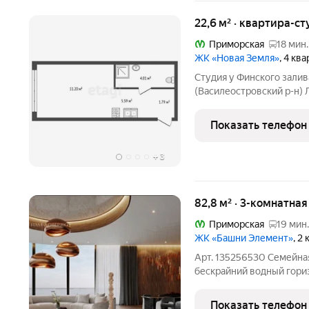
22,6 м² · квартира-ст
Приморская
18 мин.
ЖК «Новая Земля»
, 4 кв
Студия у Финского залив
(Василеостровский р-н) Локация: Санкт-Петербург,
Василеостровский район, ЖК «Нова
22,59 кв. м Ремонт: Предчистовая отделка (White Box). Что это
Показать телефон
дает: Готовые стяжка пол
+
3
82,8 м² · 3-комнатна
Приморская
19 мин.
ЖК «Башни Элемент»
, 2
Арт. 135256530 Семейная
бескрайний водный гори
комплексе Башня Платин
эффектным небесным мос
Показать телефон