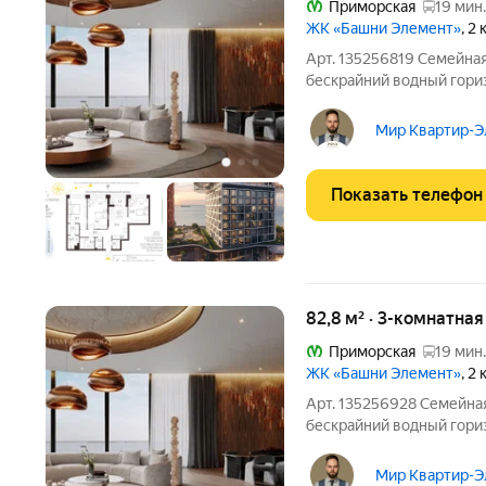
Приморская
19 мин.
ЖК «Башни Элемент»
, 2
Арт. 135256819 Семейная
бескрайний водный гори
комплексе Башня Платин
эффектным небесным мос
Мир Квартир-Эл
лифте со своего
Показать телефон
82,8 м² · 3-комнатна
Приморская
19 мин.
ЖК «Башни Элемент»
, 2
Арт. 135256928 Семейная
бескрайний водный гори
комплексе Башня Платин
эффектным небесным мос
Мир Квартир-Эл