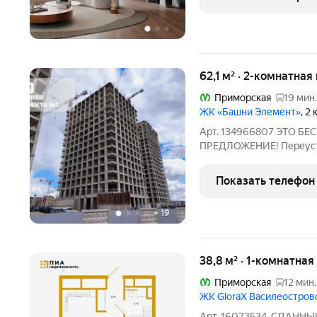
лифте со своего
62,1 м² · 2-комнатная
Приморская
19 мин.
ЖК «Башни Элемент»
, 2
Арт. 134966807 ЭТО 
ПРЕДЛОЖЕНИЕ! Переусту
Элемент (секция CUPRUM
вторая по счету башня, 
Показать телефон
в первой. Расположена н
+
19
38,8 м² · 1-комнатная
Приморская
12 мин.
ЖК GloraX Василеостров
Арт. 16073534. СДАННЫЙ