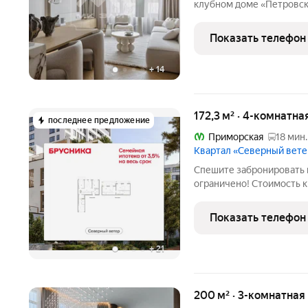
клубном доме «Петровска
«ГазпромбанкИнвест». Д
линии Петровского острова одной из самых стату
Показать телефон
востребованных локаци
+
14
172,3 м² · 4-комнатна
последнее предложение
Приморская
18 мин.
Квартал «Северный вете
Спешите забронировать 
ограничено! Стоимость к
экономия составит 11,33
обращайтесь в офис прод
Показать телефон
Продается четырехкомн
+
21
200 м² · 3-комнатная