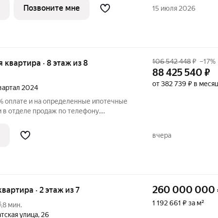
2 этажного дома. Сдается с отделкой.
Позвоните мне
15 июля 2026
106 542 448
₽
–17%
я квартира · 8 этаж из 8
88 425 540
₽
от 382 739 ₽ в меся
квартал 2024
% оплате и на определенные ипотечные
у.
вартира в ЖК «Нева Резиденс» на 8
ставляет 104.30 кв. м. Квартира без
вчера
260 000 000
квартира · 2 этаж из 7
1 192 661 ₽ за м²
8 мин.
тская улица
,
26