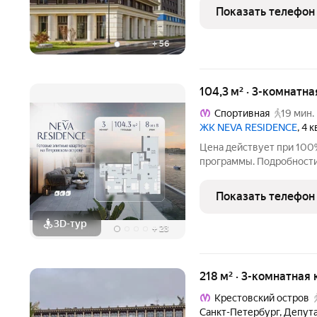
расположена на 4 этаже 1
Показать телефон
+
56
104,3 м² · 3-комнатна
Спортивная
19 мин.
ЖК NEVA RESIDENCE
, 4 
Цена действует при 100
программы. Подробности в отделе продаж по телефон
Продаётся 3-комнатная к
этаже. Общая площадь со
Показать телефон
отделки. Жилой
3D-тур
+
23
218 м² · 3-комнатная 
Крестовский остров
Санкт-Петербург
,
Депута