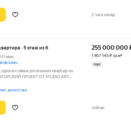
2 часа назад
255 000 000
квартира · 5 этаж из 6
1 457 143 ₽ за м²
11 мин.
 de luxe»
торг
 одна из самых роскошных квартир на
АВТОРСКИЙ ПРОЕКТ ОТ STUDIO ART
 КОМПЛЕКСЕ С ВИДОМ НА
одаже эксклюзивная 4-комнатная
ит, агентство
ным дизайнерским
сейчас