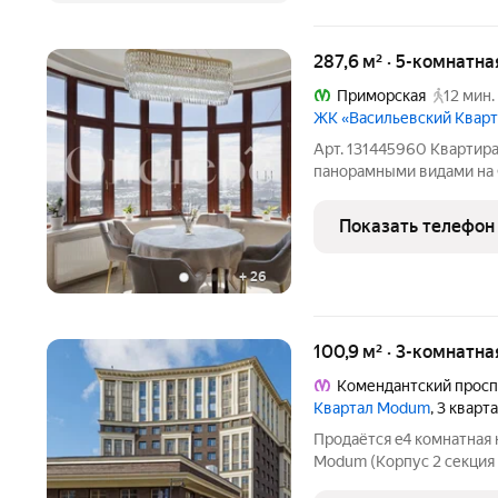
287,6 м² · 5-комнатна
Приморская
12 мин.
ЖК «Васильевский Квар
Арт. 131445960 Квартир
панорамными видами на 
доминант города. Выигр
с насыщенной инфрастру
Показать телефон
доступностью. Планиров
+
26
100,9 м² · 3-комнатна
Комендантский просп
Квартал Modum
, 3 кварт
Продаётся e4 комнатная
Modum (Корпус 2 секция 
комнат 13.74+16.2+12.17 к