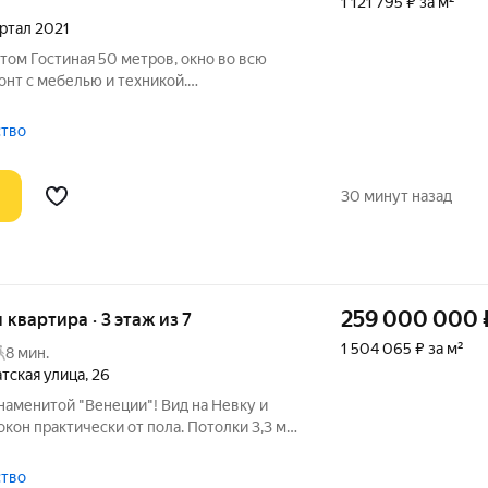
1 121 795 ₽ за м²
вартал 2021
том Гостиная 50 метров, окно во всю
онт с мебелью и техникой.
на берегу Малой Невки. Посмотреть 20
ентацию с 32 фото по Вашему запросу.
ство
30 минут назад
259 000 000
я квартира · 3 этаж из 7
1 504 065 ₽ за м²
8 мин.
тская улица
,
26
наменитой "Венеции"! Вид на Невку и
кон практически от пола. Потолки 3,3 м.
нды - мрамор, ценные породы дерева,
persbusch и Villeroy Boch. Посмотреть 20 фото или огромную
ство