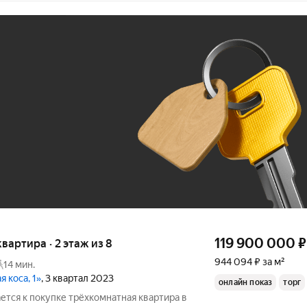
Ж
До 100 тыс. ₽
119 900 000
₽
квартира · 2 этаж из 8
944 094 ₽ за м²
14 мин.
 коса, 1»
, 3 квартал 2023
онлайн показ
торг
ется к покупке трёхкомнатная квартира в