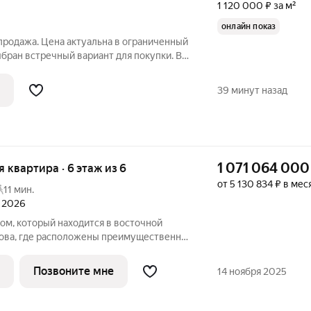
1 120 000 ₽ за м²
онлайн показ
продажа. Цена актуальна в ограниченный
бран встречный вариант для покупки. В
клюзив! Персональный лифт привезет
иру. Здесь панорамное остекление в пол
39 минут назад
1 071 064 000
ая квартира · 6 этаж из 6
от 5 130 834 ₽ в мес
11 мин.
л 2026
рова, где расположены преимущественно
о обеспечивает высокий статус
н по проекту архитектурного бюро DBA в
Позвоните мне
14 ноября 2025