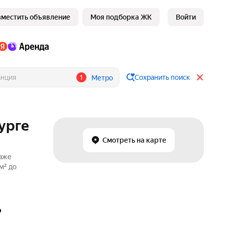
зместить объявление
Моя подборка ЖК
Войти
1
Сохранить поиск
Метро
урге
Смотреть на карте
даже
м² до
₽