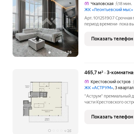
Чкаловская
18 мин.
ЖК «Леонтьевский мыс»
Арт. 101251907 Срочная 
период времени- пока вы
продаже абсолютный экс
вас в собственную кварт
Показать телефон
высотою
+
26
465,7 м² · 3-комнатн
Крестовский остров
ЖК «АСТРУМ»
, 3 кварта
"Аструм" премиальный дoм, который находится в восточной
части Крестовского ост
фешенебельные дома, чт
окружения. Дом построе
Показать телефон
неоклассическом
+
25