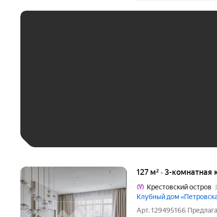
ЕЖЕМЕСЯЧНЫЙ ПЛАТЁ
До 30 тыс. ₽
До 50 тыс. ₽
До 70 тыс. ₽
Больше 100 тыс. ₽
127 м² · 3-комнатная 
Крестовский остров
Клубный дом «Петровская
Арт. 129495166 Предлага