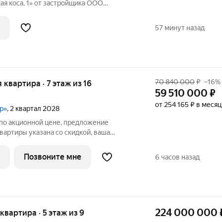
я коса, 1» от застройщика ООО
ом расположен на первой береговой
сных и
57 минут назад
й
70 840 000
₽
–16%
я квартира · 7 этаж из 16
59 510 000
₽
от 254 165 ₽ в месяц
р»
, 2 квартал 2028
по акционной цене, предложение
вартиры указана со скидкой, ваша
0,000 руб. По всем вопросам
аж, мы вам все подробно расскажем.
Позвоните мне
6 часов назад
атная
224 000 000
 квартира · 5 этаж из 9