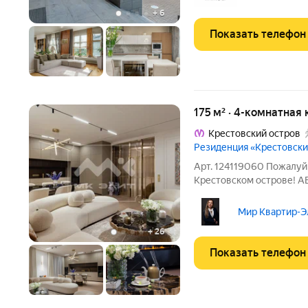
+
6
Показать телефон
175 м² · 4-комнатная 
Крестовский остров
Резиденция «Крестовский
Арт. 124119060 Пожалуй,
Крестовском острове! 
SPICE В ПРЕМИАЛЬНОМ
СПОРТИВНУЮ АРЕНУ В пр
Мир Квартир-Эл
квартира 175 кв.м с пол
+
26
Показать телефон