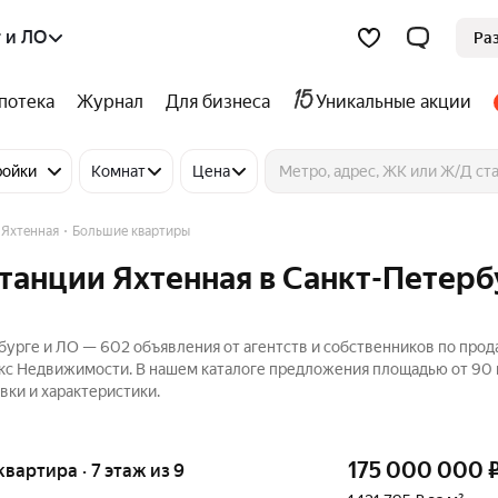
 и ЛО
Ра
потека
Журнал
Для бизнеса
Уникальные акции
ройки
Комнат
Цена
 Яхтенная
Большие квартиры
танции Яхтенная в Санкт-Петерб
бурге и ЛО — 602 объявления от агентств и собственников по про
декс Недвижимости. В нашем каталоге предложения площадью от 90 
вки и характеристики.
175 000 000
квартира · 7 этаж из 9