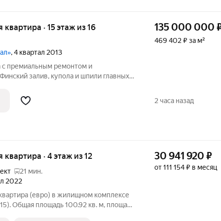
135 000 000
я квартира · 15 этаж из 16
469 402 ₽ за м²
тал»
, 4 квартал 2013
а с премиальным ремонтом и
Финский залив, купола и шпили главных
ышная локация на Васильевском острове
ктурой и комфортной транспортной
2 часа назад
ка
30 941 920
₽
я квартира · 4 этаж из 12
от 111 154 ₽ в месяц
ект
21 мин.
ал 2022
 квартира (евро) в жилищном комплексе
15). Общая площадь 100.92 кв. м, площадь
в.м. Есть 2 лоджии, 2 санузла. Квартира