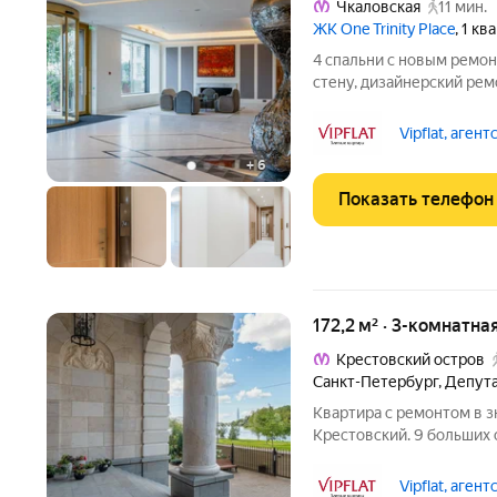
Чкаловская
11 мин.
ЖК One Trinity Place
, 1 к
4 спальни с новым ремон
стену, дизайнерский рем
Ультрасовременный дом 
фото или огромную през
Vipflat, агент
Напишите, позвоните,
+
6
Показать телефон
172,2 м² · 3-комнатна
Крестовский остров
Санкт-Петербург
,
Депута
Квартира с ремонтом в з
Крестовский. 9 больших о
Лучшие материалы и бре
Kup
Vipflat, агент