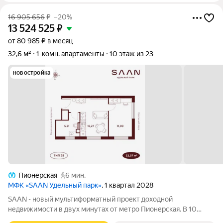
16 905 656
₽
–20%
13 524 525
₽
от 80 985 ₽ в месяц
32,6 м²
1-комн. апартаменты
10 этаж из 23
новостройка
Пионерская
6 мин.
МФК «SAAN Удельный парк»
, 1 квартал 2028
SAAN - новый мультиформатный проект доходной
недвижимости в двух минутах от метро Пионерская. В 10
шагах от входа начинается Удельный парк. В проекте