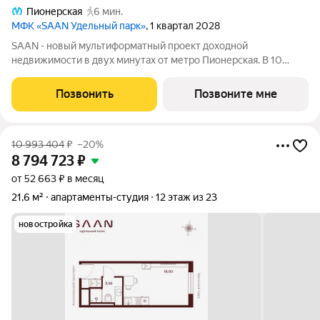
Пионерская
6 мин.
МФК «SAAN Удельный парк»
, 1 квартал 2028
SAAN - новый мультиформатный проект доходной
недвижимости в двух минутах от метро Пионерская. В 10
шагах от входа начинается Удельный парк. В проекте
представлены различные варианты: от компактных студий до
Позвонить
Позвоните мне
просторных резиденций с панорамными
10 993 404
₽
–20%
8 794 723
₽
от 52 663 ₽ в месяц
21,6 м²
апартаменты-студия
12 этаж из 23
новостройка