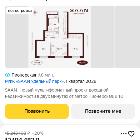
новостройка
Пионерская
6 мин.
МФК «SAAN Удельный парк»
, 1 квартал 2028
SAAN - новый мультиформатный проект доходной
недвижимости в двух минутах от метро Пионерская. В 10
шагах от входа начинается Удельный парк. В проекте
представлены различные варианты: от компактных студий до
Позвонить
Позвоните мне
просторных резиденций с панорамными
15 243 103
₽
–20%