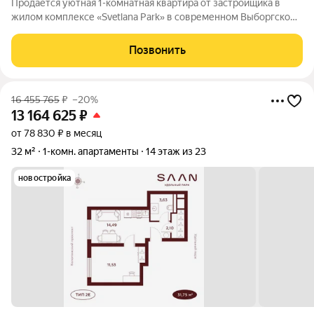
Продается уютная 1-комнатная квартира от застройщика в
жилом комплексе «Svetlana Park» в современном Выборгском
районе. До метро можно добраться пешком всего за 15 минут.
Удобная, классическая, функциональная европланировка,
Позвонить
большая кухня-гостиная
16 455 765
₽
–20%
13 164 625
₽
от 78 830 ₽ в месяц
32 м²
1-комн. апартаменты
14 этаж из 23
новостройка