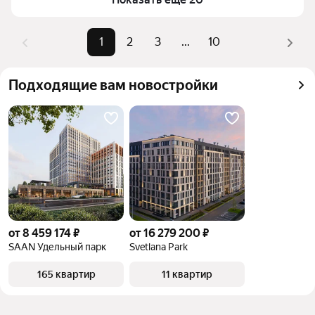
комбинации фильтров, например «» или «»
Помимо удобной сортировки по цене продажи вы 
1
2
3
...
10
можете отсортировать результаты по стоимости 
квадратного метра или площади
Подходящие вам новостройки
от 8 459 174 ₽
от 16 279 200 ₽
SAAN Удельный парк
Svetlana Park
165 квартир
11 квартир