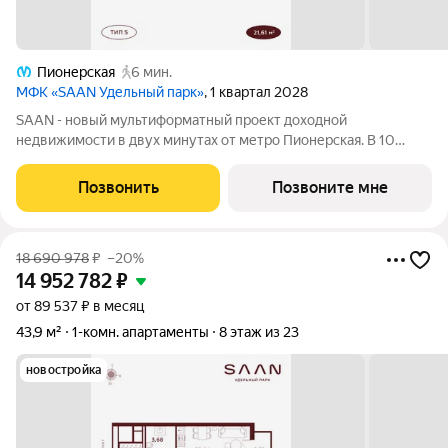
Пионерская
6 мин.
МФК «SAAN Удельный парк»
, 1 квартал 2028
SAAN - новый мультиформатный проект доходной
недвижимости в двух минутах от метро Пионерская. В 10
шагах от входа начинается Удельный парк. В проекте
представлены различные варианты: от компактных студий до
Позвонить
Позвоните мне
просторных резиденций с панорамными
18 690 978
₽
–20%
14 952 782
₽
от 89 537 ₽ в месяц
43,9 м²
1-комн. апартаменты
8 этаж из 23
новостройка