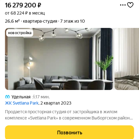
16 279 200
₽
от 68 224 ₽ в месяц
26,6 м²
квартира-студия
7 этаж из 10
новостройка
Удельная
17 мин.
ЖК Svetlana Park
, 2 квартал 2023
Продается просторная студия от застройщика в жилом
комплексе «Svetlana Park» в современном Выборгском районе.
До метро можно добраться пешком всего за 15 минут. Удобная,
классическая, функциональная европланировка. Общая
Позвонить
площадь студии - 26.6 м,