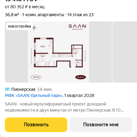
от 80 352 ₽ в месяц
36,8 м²
1-комн. апартаменты
14 этаж из 23
новостройка
Пионерская
6 мин.
МФК «SAAN Удельный парк»
, 1 квартал 2028
SAAN - новый мультиформатный проект доходной
недвижимости в двух минутах от метро Пионерская. В 10
шагах от входа начинается Удельный парк. В проекте
представлены различные варианты: от компактных студий до
Позвонить
Позвоните мне
просторных резиденций с панорамными