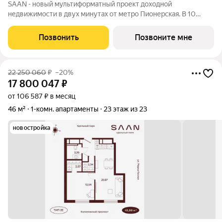
SAAN - новый мультиформатный проект доходной
недвижимости в двух минутах от метро Пионерская. В 10
шагах от входа начинается Удельный парк. В проекте
представлены различные варианты: от компактных студий до
Позвонить
Позвоните мне
просторных резиденций с панорамными
22 250 060
₽
–20%
17 800 047
₽
от 106 587 ₽ в месяц
46 м²
1-комн. апартаменты
23 этаж из 23
новостройка