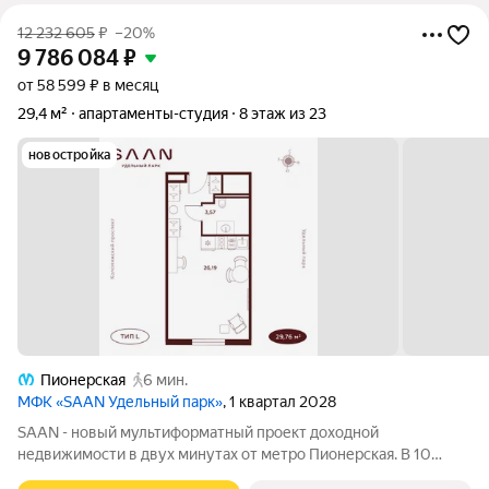
12 232 605
₽
–20%
9 786 084
₽
от 58 599 ₽ в месяц
29,4 м²
апартаменты-студия
8 этаж из 23
новостройка
Пионерская
6 мин.
МФК «SAAN Удельный парк»
, 1 квартал 2028
SAAN - новый мультиформатный проект доходной
недвижимости в двух минутах от метро Пионерская. В 10
шагах от входа начинается Удельный парк. В проекте