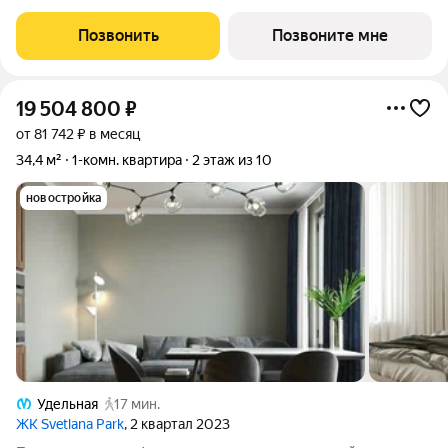
шагах от входа начинается Удельный парк. В проекте
представлены различные варианты: от компактных студий до
Позвонить
Позвоните мне
просторных резиденций с панорамными
19 504 800
₽
от 81 742 ₽ в месяц
34,4 м²
1-комн. квартира
2 этаж из 10
новостройка
Удельная
17 мин.
ЖК Svetlana Park
, 2 квартал 2023