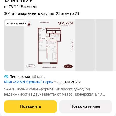
12 194 482
₽
от 73 021 ₽ в месяц
30,1 м²
апартаменты-студия
23 этаж из 23
новостройка
Пионерская
6 мин.
МФК «SAAN Удельный парк»
, 1 квартал 2028
SAAN - новый мультиформатный проект доходной
недвижимости в двух минутах от метро Пионерская. В 10
шагах от входа начинается Удельный парк. В проекте
представлены различные варианты: от компактных студий до
Позвонить
Позвоните мне
просторных резиденций с панорамными