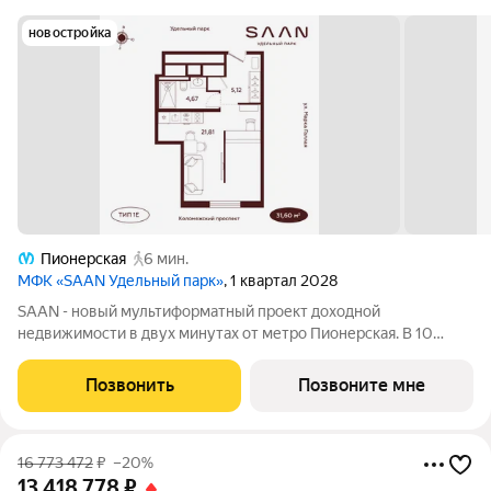
новостройка
Пионерская
6 мин.
МФК «SAAN Удельный парк»
, 1 квартал 2028
SAAN - новый мультиформатный проект доходной
недвижимости в двух минутах от метро Пионерская. В 10
шагах от входа начинается Удельный парк. В проекте
представлены различные варианты: от компактных студий до
Позвонить
Позвоните мне
просторных резиденций с панорамными
16 773 472
₽
–20%
13 418 778
₽