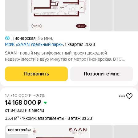
Пионерская
6 мин.
МФК «SAAN Удельный парк»
, 1 квартал 2028
SAAN - новый мультиформатный проект доходной
недвижимости в двух минутах от метро Пионерская. В 10
шагах от входа начинается Удельный парк. В проекте
представлены различные варианты: от компактных студий до
Позвонить
Позвоните мне
просторных резиденций с панорамными
17 710 000
₽
–20%
14 168 000
₽
от 84 838 ₽ в месяц
35,4 м²
1-комн. апартаменты
8 этаж из 23
новостройка