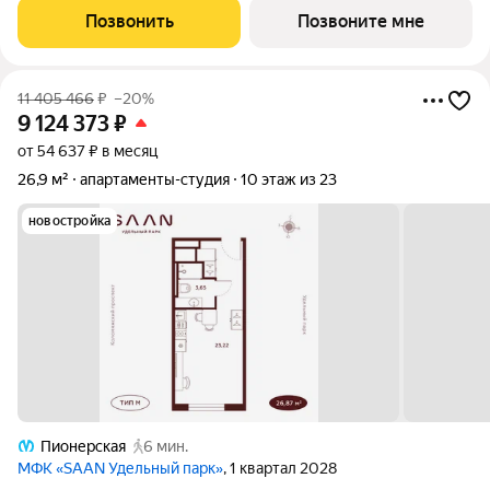
представлены различные варианты: от компактных студий до
Позвонить
Позвоните мне
просторных резиденций с панорамными
11 405 466
₽
–20%
9 124 373
₽
от 54 637 ₽ в месяц
26,9 м²
апартаменты-студия
10 этаж из 23
новостройка
Пионерская
6 мин.
МФК «SAAN Удельный парк»
, 1 квартал 2028