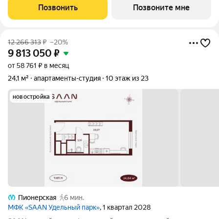
представлены различные варианты: от компактных студий до
Позвонить
Позвоните мне
просторных резиденций с панорамными
12 266 313
₽
–20%
9 813 050
₽
от 58 761 ₽ в месяц
24,1 м²
апартаменты-студия
10 этаж из 23
новостройка
Пионерская
6 мин.
МФК «SAAN Удельный парк»
, 1 квартал 2028