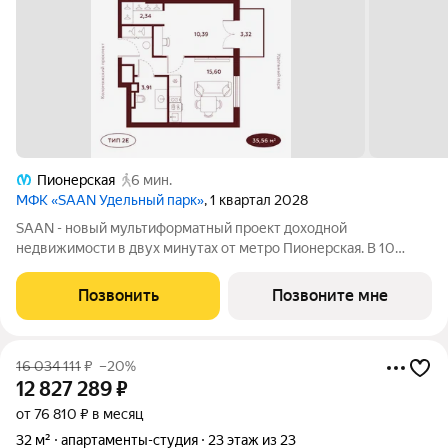
Пионерская
6 мин.
МФК «SAAN Удельный парк»
, 1 квартал 2028
SAAN - новый мультиформатный проект доходной
недвижимости в двух минутах от метро Пионерская. В 10
шагах от входа начинается Удельный парк. В проекте
представлены различные варианты: от компактных студий до
Позвонить
Позвоните мне
просторных резиденций с панорамными
16 034 111
₽
–20%
12 827 289
₽
от 76 810 ₽ в месяц
32 м²
апартаменты-студия
23 этаж из 23