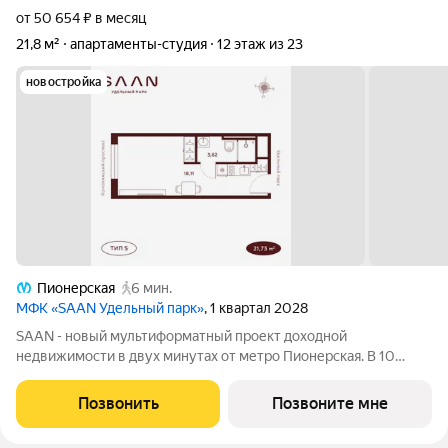
от 50 654 ₽ в месяц
21,8 м²
апартаменты-студия
12 этаж из 23
новостройка
Пионерская
6 мин.
МФК «SAAN Удельный парк»
, 1 квартал 2028
SAAN - новый мультиформатный проект доходной
недвижимости в двух минутах от метро Пионерская. В 10
шагах от входа начинается Удельный парк. В проекте
представлены различные варианты: от компактных студий до
Позвонить
Позвоните мне
просторных резиденций с панорамными