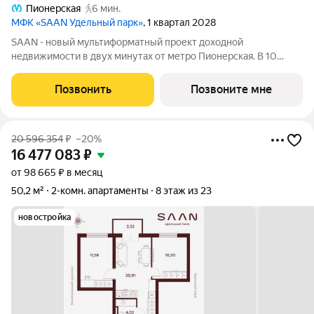
Пионерская
6 мин.
МФК «SAAN Удельный парк»
, 1 квартал 2028
SAAN - новый мультиформатный проект доходной
недвижимости в двух минутах от метро Пионерская. В 10
шагах от входа начинается Удельный парк. В проекте
представлены различные варианты: от компактных студий до
Позвонить
Позвоните мне
просторных резиденций с панорамными
20 596 354
₽
–20%
16 477 083
₽
от 98 665 ₽ в месяц
50,2 м²
2-комн. апартаменты
8 этаж из 23
новостройка