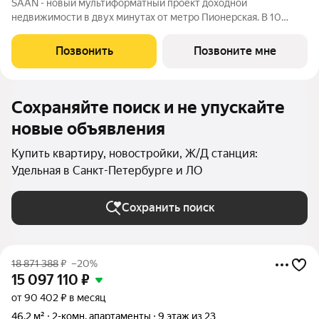
SAAN - новый мультиформатный проект доходной
недвижимости в двух минутах от метро Пионерская. В 10
шагах от входа начинается Удельный парк. В проекте
представлены различные варианты: от компактных студий до
Позвонить
Позвоните мне
просторных резиденций с панорамными
Сохраняйте поиск и не упускайте
новые объявления
Купить квартиру, новостройки, Ж/Д станция:
Удельная в Санкт-Петербурге и ЛО
Сохранить поиск
18 871 388
₽
–20%
15 097 110
₽
от 90 402 ₽ в месяц
46,2 м²
2-комн. апартаменты
9 этаж из 23