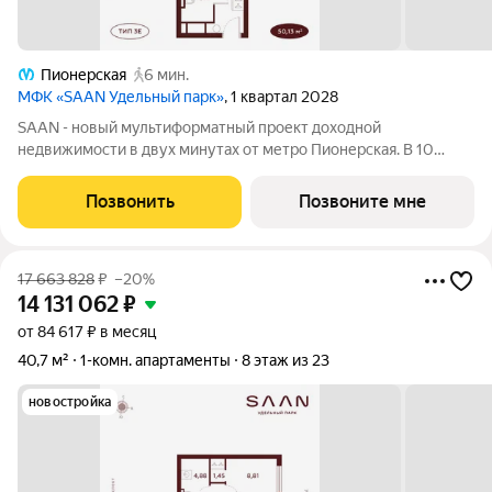
Пионерская
6 мин.
МФК «SAAN Удельный парк»
, 1 квартал 2028
SAAN - новый мультиформатный проект доходной
недвижимости в двух минутах от метро Пионерская. В 10
шагах от входа начинается Удельный парк. В проекте
представлены различные варианты: от компактных студий до
Позвонить
Позвоните мне
просторных резиденций с панорамными
17 663 828
₽
–20%
14 131 062
₽
от 84 617 ₽ в месяц
40,7 м²
1-комн. апартаменты
8 этаж из 23
новостройка