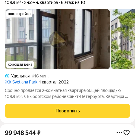
109,9 м²
2-комн. квартира
6 этаж из 10
новостройка
хорошая цена
Удельная
16 мин.
ЖК Svetlana Park
, 1 квартал 2022
Срочно продаётся 2-комнатная квартира общей площадью
109.9 м2. в Выборгском районе Санкт-Петербурга. Квартира в
кирпично-монолитном доме бизнес-класса в окружении
парков. Идеальное решение для тех, кто хочет жить в
Позвонить
спокойном зелёном районе с развитой
99 948 544
₽