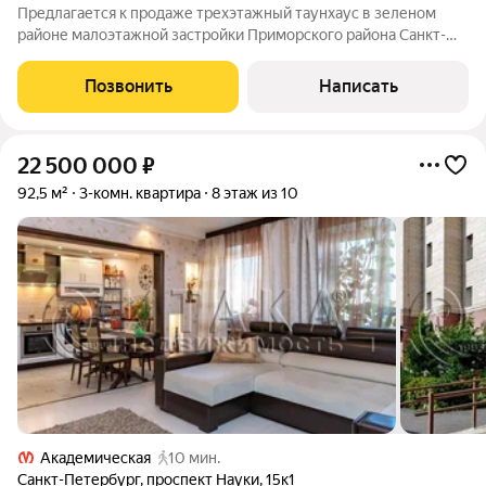
Предлагается к продаже трехэтажный таунхаус в зеленом
районе малоэтажной застройки Приморского района Санкт-
Петербурга. Вход в дом с закрытого благоустроенного двора.
Красивая входная группа. На первом этаже дома расположены
Позвонить
Написать
гараж, прихожая с
22 500 000
₽
92,5 м²
3-комн. квартира
8 этаж из 10
Академическая
10 мин.
Санкт-Петербург
,
проспект Науки
,
15к1