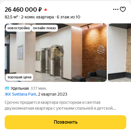
26 460 000
₽
82,5 м²
2-комн. квартира
6 этаж из 10
новостройка
онлайн показ
хорошая цена
Удельная
17 мин.
ЖК Svetlana Park
, 2 квартал 2023
Срочно продается квартира просторная и светлая
двухкомнатная квартира с уютными спальней и детской,
отдельной кухней-гостиной и двумя санузлами общей
площадью 82.80 м2 Жилой комплекс, объединивший в себе
Позвонить
эстетику современной архитектуры, приватность,