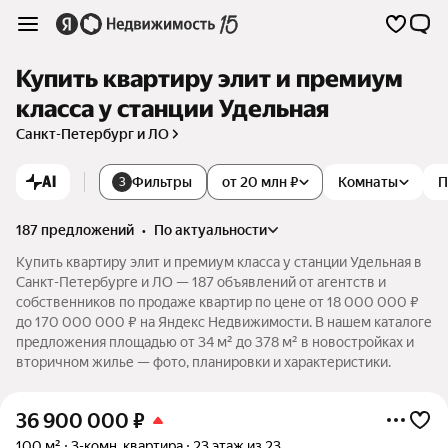
Купить квартиру элит и премиум
класса у станции Удельная
Санкт-Петербург и ЛО
AI
Фильтры
от 20 млн ₽
Комнаты
П
3
187 предложений
•
по актуальности
Купить квартиру элит и премиум класса у станции Удельная в
Санкт-Петербурге и ЛО — 187 объявлений от агентств и
собственников по продаже квартир по цене от 18 000 000 ₽
до 170 000 000 ₽ на Яндекс Недвижимости. В нашем каталоге
предложения площадью от 34 м² до 378 м² в новостройках и
вторичном жилье — фото, планировки и характеристики.
36 900 000
₽
100 м²
3-комн. квартира
23 этаж из 23