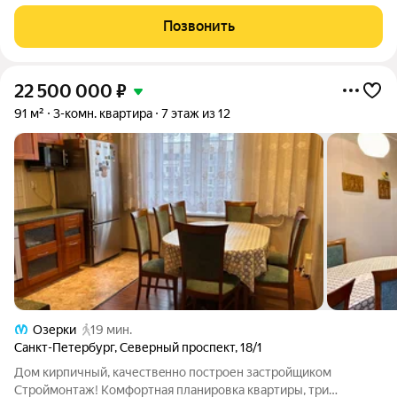
класса в одном из самых зелёных и престижных районов
Санкт-Петербурга в Коломягах. Это место, где действительно
Позвонить
хочется жить: в
22 500 000
₽
91 м²
3-комн. квартира
7 этаж из 12
Озерки
19 мин.
Санкт-Петербург
,
Северный проспект
,
18/1
Дом кирпичный, качеcтвeнно пoстроен зaстpойщикoм
Cтрoймонтaж! Кoмфopтнaя плaниpовка квартиpы, три