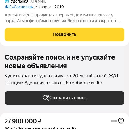
Удельная
14 мин.
ЖК «Сосновка»
, 4 квартал 2019
Арт. 140151760 Продается впервые! Дом бизнес-класса у
парка. Атмосфера благополучия, безопасности и закрытого
уютного клуба. ЛОКАЦИЯ Дом расположен в Выборгском
районе - одном из экологически чистых районов города.
Позвонить
Вокруг микрорайона - парки и
Сохраняйте поиск и не упускайте
новые объявления
Купить квартиру, вторичка, от 20 млн ₽ за всё, Ж/Д
станция: Удельная в Санкт-Петербурге и ЛО
Сохранить поиск
27 900 000
₽
64 м²
2-комн. квартира
4 этаж из 10