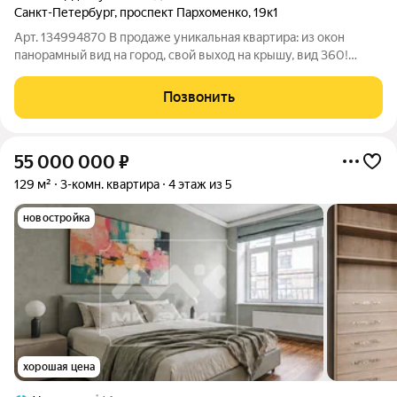
Санкт-Петербург
,
проспект Пархоменко
,
19к1
Арт. 134994870 В продаже уникальная квартира: из окон
панорамный вид на город, свой выход на крышу, вид 360!
Представьте себе пространство, где город лежит у ваших ног,
а небо становится частью интерьера. Эта просторная квартира
Позвонить
именно такое место.
55 000 000
₽
129 м²
3-комн. квартира
4 этаж из 5
новостройка
хорошая цена