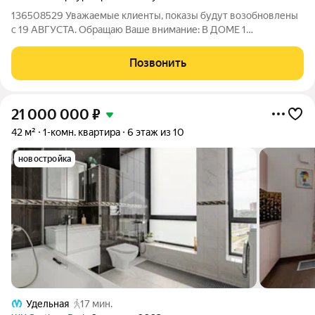
136508529 Уважаемые клиенты, показы будут возобновлены
с 19 АВГУСТА. Обращаю Ваше внимание: В ДОМЕ 1
пассажирский лифт КВАРТИРА ПЕРЕДАЁТСЯ ПОКУПАТЕЛЮ
БЕЗ МЕБЕЛИ ТЕХНИКИ (В ТОМ ЧИСЛЕ КУХОННОЙ) В
Позвонить
продаже квартира для БОЛЬШОЙ СЕМЬИ. Зеленый
Калининский
21 000 000
₽
42 м²
1-комн. квартира
6 этаж из 10
новостройка
Удельная
17 мин.