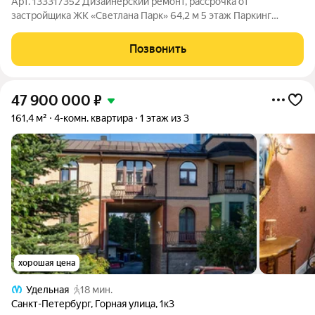
Арт. 133317352 Дизайнерский ремонт, рассрочка от
застройщика ЖК «Светлана Парк» 64,2 м 5 этаж Паркинг
Продается стильная квартира в престижном жилом комплексе
бизнес-класса. Формат «заезжай и живи»: интерьер полностью
Позвонить
реализован, осталось только
47 900 000
₽
161,4 м²
4-комн. квартира
1 этаж из 3
хорошая цена
Удельная
18 мин.
Санкт-Петербург
,
Горная улица
,
1к3