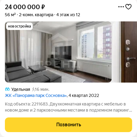
24 000 000
₽
56 м²
2-комн. квартира
4 этаж из 12
новостройка
Удельная
16 мин.
ЖК «Панорама парк Сосновка»
, 4 квартал 2022
Код объекта: 2211683. Двухкомнатная квартира с мебелью в
новом доме и 2 парковочными местами в подземном паркинге
1. Вводная часть Продаётся уютная двухкомнатная квартира в
современном жилом комплексе комфорткласса Панормама
Позвонить
парк, расположенном в