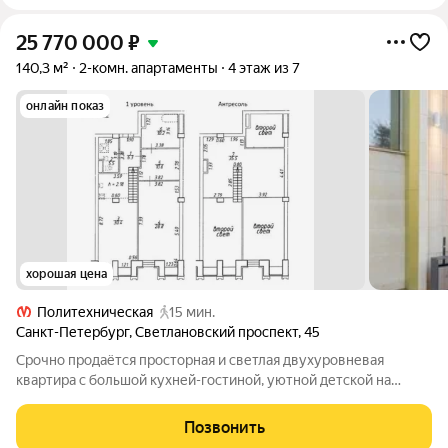
25 770 000
₽
140,3 м²
2-комн. апартаменты
4 этаж из 7
онлайн показ
хорошая цена
Политехническая
15 мин.
Санкт-Петербург
,
Светлановский проспект
,
45
Срочно продаётся просторная и светлая двухуровневая
квартира с большой кухней-гостиной, уютной детской на
первом уровне, и спальней на втором уровне, общей
площадью 140.3 м2. Современный и оригинальный дизайн,
Позвонить
невысокая этажность дома, вид на