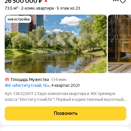
26 500 000
₽
73,5 м²
2-комн. квартира
5 этаж из 23
новостройка
Площадь Мужества
14 мин.
ЖК «Институтский, 16»
, 4 квартал 2021
Арт. 136322611 2 Евро комнатная квартира в ЖК премиум
класса "Институтский,16"! Первый и единственный высотный
проект в стилистике американского Ар-Деко у Серебряного
пруда! Кому подойдет: - Тем, кто всегда мечтал жить в
Позвонить
уникальном доме с узнаваемым