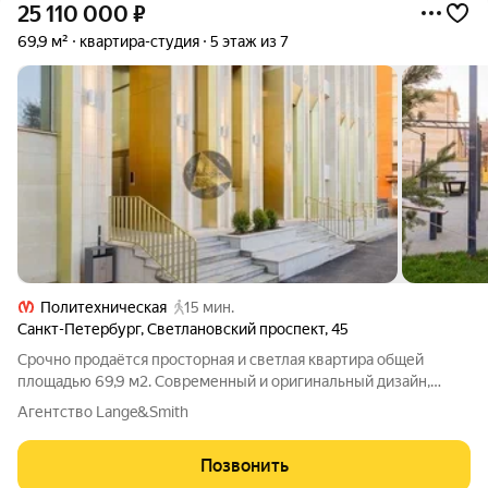
25 110 000
₽
69,9 м²
квартира-студия
5 этаж из 7
Политехническая
15 мин.
Санкт-Петербург
,
Светлановский проспект
,
45
Срочно продаётся просторная и светлая квартира общей
площадью 69,9 м2. Современный и оригинальный дизайн,
невысокая этажность дома, вид на крупнейший парк
Агентство Lange&Smith
Петербурга - Сосновку, отличное транспортное сообщение с
центром города. Комплекс включает в
Позвонить