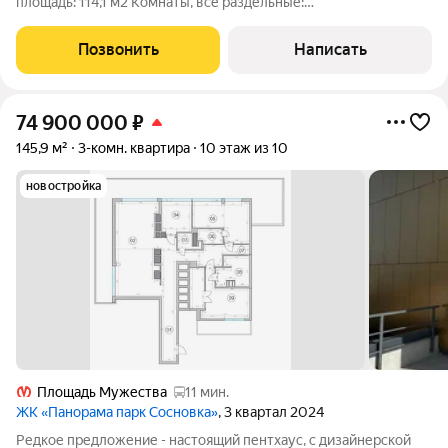
площадь: 114,1 м2 Комнаты, все раздельные:
18,8+18,7+20.9+15,5 все раздельные Кухня: 9,1 м2 Высота
потолков: 3 м Просторная квартира с удобной планировкой:
Позвонить
Написать
все помещения правильной квадратной или
74 900 000
₽
145,9 м²
3-комн. квартира
10 этаж из 10
новостройка
Площадь Мужества
11 мин.
ЖК «Панорама парк Сосновка»
, 3 квартал 2024
Редкое предложение - настоящий пентхаус, с дизайнерской