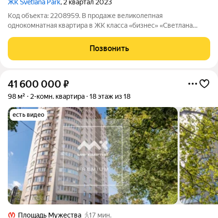
ЖК Svetlana Park
, 2 квартал 2023
Код объекта: 2208959. В продаже великолепная
однокомнатная квартира в ЖК класса «бизнес» «Светлана
Парк». Приятность, безопасность, комфорт, порядок - все это о
пространстве, где каждый метр создан с заботой о вас. Жилой
Позвонить
комплекс находится в
41 600 000
₽
98 м²
2-комн. квартира
18 этаж из 18
есть видео
Площадь Мужества
17 мин.