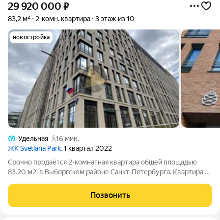
29 920 000
₽
83,2 м²
2-комн. квартира
3 этаж из 10
новостройка
Удельная
16 мин.
ЖК Svetlana Park
, 1 квартал 2022
Срочно продаётся 2-комнатная квартира общей площадью
83.20 м2. в Выборгском районе Санкт-Петербурга. Квартира в
кирпично-монолитном доме бизнес-класса в окружении
парков. Идеальное решение для тех, кто хочет жить в
Позвонить
спокойном зелёном районе с развитой