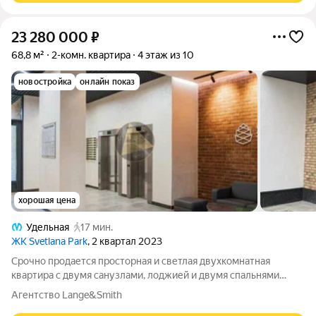
23 280 000
₽
68,8 м²
2-комн. квартира
4 этаж из 10
новостройка
онлайн показ
хорошая цена
Удельная
17 мин.
ЖК Svetlana Park
, 2 квартал 2023
Срочно продается просторная и светлая двухкомнатная
квартира с двумя санузлами, лоджией и двумя спальнями
общей площадью 68.80 м2 Жилой комплекс, объединивший в
Агентство Lange&Smith
себе эстетику современной архитектуры, приватность,