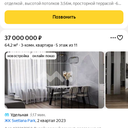
отделкой , высотой потолков 3,56м, просторной террасой -60
м2 ( она не в включена в площадь) и панорамным
остеклением! К квартире можно приобрести 3 парковочных
Позвонить
места! Три полноценные спальни,
37 000 000
₽
64,2 м²
3-комн. квартира
5 этаж из 11
новостройка
онлайн показ
Удельная
17 мин.
ЖК Svetlana Park
, 2 квартал 2023