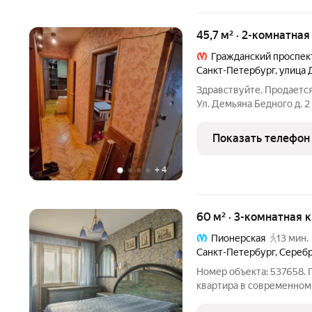
45,7 м² · 2-комнатна
Гражданский проспек
Санкт-Петербург
,
улица 
Здравствуйте. Продается
Ул. Демьяна Бедного д. 2 
Гражданский проспект в 
в жилом состоянии. Во дв
Показать телефон
Сад
+
4
60 м² · 3-комнатная 
Пионерская
13 мин.
Санкт-Петербург
,
Серебр
Номер объекта: 537658. 
квартира в современном
чистом Приморском райо