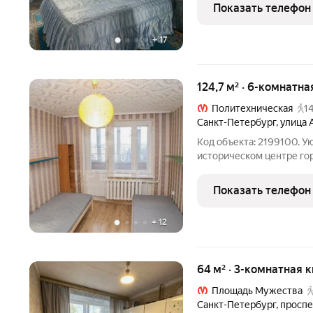
Пионерская. Преимущест
Показать телефон
район с прекрасно
+
17
124,7 м² · 6-комнатна
Политехническая
1
Санкт-Петербург
,
улица 
Код объекта: 2199100. Уютная коммунальная квартира в
историческом центре города идеальное решение для к
жизни в дружной компании! Особенности кварт
изолированных комнат различно
Показать телефон
современным оборудов
+
12
64 м² · 3-комнатная 
Площадь Мужества
Санкт-Петербург
,
проспе