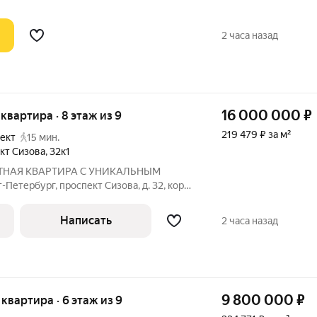
2 часа назад
16 000 000
₽
я квартира · 8 этаж из 9
219 479 ₽ за м²
ект
15 мин.
кт Сизова
,
32к1
ТНАЯ КВАРТИРА С УНИКАЛЬНЫМ
ю квартиру в обжитом районе Санкт-
Написать
2 часа назад
9 800 000
₽
я квартира · 6 этаж из 9