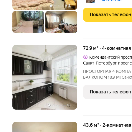
в себе развитую
+
5
Показать телефон
72,9 м² · 4-комнатна
Комендантский просп
Санкт-Петербург
,
проспе
ПРОСТОРНАЯ 4-КОМНА
БАЛКОНОМ 18,9 М! Санкт-Петербург, проспект Сизова, д. 32, корп.
1 Комфортный 8-й этаж Отличный вариант для большой семьи,
которая ищет просторну
Показать телефон
Петербурга! Главная
+
18
43,6 м² · 2-комнатна