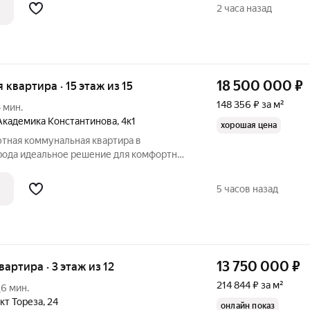
ва нашего предложения: - Зелёный
2 часа назад
18 500 000
₽
я квартира · 15 этаж из 15
148 356 ₽ за м²
4 мин.
Академика Константинова
,
4к1
хорошая цена
омфортной
иры: 6
й площади Общая кухня с
5 часов назад
анием
13 750 000
₽
квартира · 3 этаж из 12
214 844 ₽ за м²
6 мин.
кт Тореза
,
24
онлайн показ