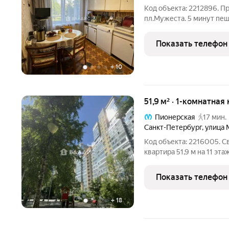
Код объекта: 2212896. 
пл.Мужеста. 5 минут пеш
остановка возле дома - б
новые трубы по стояку О
Показать телефон
раздельный санузел -
+
10
51,9 м² · 1-комнатная
Пионерская
17 мин.
Санкт-Петербург
,
улица 
Код объекта: 2216005. С
квартира 51,9 м на 11 эта
Матроса Железняка, 57 простор, который ощущается сразу при
входе. Высокая жилая пл
Показать телефон
пространство
+
18