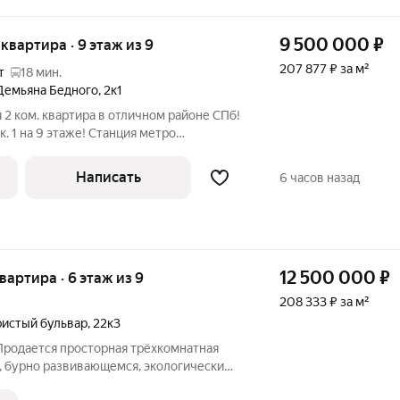
9 500 000
₽
я квартира · 9 этаж из 9
207 877 ₽ за м²
т
18 мин.
Демьяна Бедного
,
2к1
 2 ком. квартира в отличном районе СПб!
к. 1 на 9 этаже! Станция метро
шаговой доступности (10 мин.)Квартира
оре дома школа , колледж, д/сад, парк
Написать
6 часов назад
12 500 000
₽
квартира · 6 этаж из 9
208 333 ₽ за м²
истый бульвар
,
22к3
Продается просторная трёхкомнатная
, бурно развивающемся, экологически
не, в пешей доступности от метро