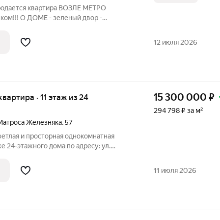
Продается квартира ВОЗЛЕ МЕТРО
ком!!! О ДОМЕ - зеленый двор -
ольшие окна - ухоженная парадная -
 КВАРТИРЕ - просторная кухня -
12 июля 2026
15 300 000
₽
 квартира · 11 этаж из 24
294 798 ₽ за м²
Матроса Железняка
,
57
ветлая и просторная однокомнатная
же 24-этажного дома по адресу: ул.
ощадь и большая кухня делают
11 июля 2026