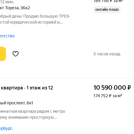
189 756 ₽ за м²
12 мин.
кт Тореза
,
36к2
онлайн показ
Добрый день! Продаю большую ТРЕХ-
истой юридической историей и
й. Продажа БЕЗ КОМИССИИ ! Описание
тельности. ПРО ДОКУМЕНТЫ: ОДИН
гентство
вартиру по
5 часов назад
10 590 000
₽
 квартира · 1 этаж из 12
174 752 ₽ за м²
ый проспект
,
6к1
омнатная квартира рядом с метро
шему вниманию просторную
, расположенную всего в пяти минутах
рбург,
 Озерки. Эта шикарная локация сочетает