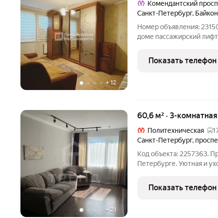
Комендантский просп
Санкт-Петербург
,
Байкон
Номер объявления: 23150
доме пассажирский лифт,
площадка детская и зона для прогулок всё
от подъезда. Зеленый бл
Показать телефон
ремонт
+
12
60,6 м² · 3-комнатна
Политехническая
1
Санкт-Петербург
,
проспе
Код объекта: 2257363. П
Петербурге. Уютная и у
Это квартира идеально п
вариант на вторичке и н
Показать телефон
+
21