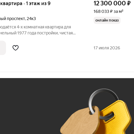
12 300 000
₽
 квартира · 1 этаж из 9
168 033 ₽ за м²
ый проспект
,
24к3
онлайн показ
родаётся 4-х кoмнaтнaя квартира для
ельный 1977 года постройки, чистая
 окнами. Нет проблем с парковкой.
делан косметический ремонт. Большая
17 июля 2026
Ж
До 100 тыс. ₽