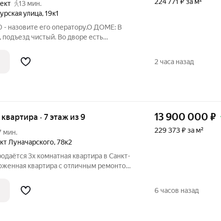
224 771 ₽ за м²
ект
13 мин.
урская улица
,
19к1
 - назовите его оператору.О ДОМЕ: В
 подъезд чистый. Во дворе есть
 в шаговой доступности
агоустроенный район, производится
2 часа назад
13 900 000
₽
я квартира · 7 этаж из 9
229 373 ₽ за м²
7 мин.
кт Луначарского
,
78к2
родаётся 3х комнатная квартиpа в Санкт-
хоженная квартира с отличным ремонтом.
одойдет для людей, кто ищет готовый
е хочет ждать новостройку! Ремонт
6 часов назад