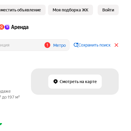
зместить объявление
Моя подборка ЖК
Войти
1
Сохранить поиск
Метро
Смотреть на карте
родаже
 до 197 м²