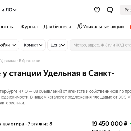
 и ЛО
Ра
потека
Журнал
Для бизнеса
Уникальные акции
ройки
Комнат
Цена
 Удельная
В брежневке
 у станции Удельная в Санкт-
етербурге и ЛО — 88 объявлений от агентств и собственников по п
 Недвижимости. В нашем каталоге предложения площадью от 30,5 м²
актеристики.
19 450 000
₽
я квартира · 7 этаж из 8