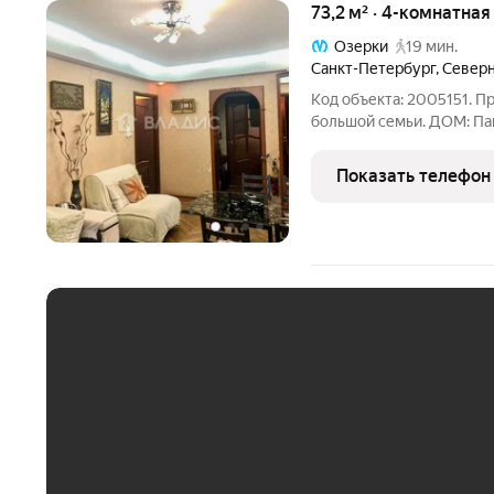
73,2 м² · 4-комнатная
Озерки
19 мин.
Санкт-Петербург
,
Северн
Код объекта: 2005151. П
большой семьи. ДОМ: Пан
парадная с пластиковыми
КВАРТИРА: В квартире с
Показать телефон
смежная комната
ЕЖЕМЕСЯЧНЫЙ ПЛАТЁ
До 30 тыс. ₽
До 50 тыс. ₽
До 70 тыс. ₽