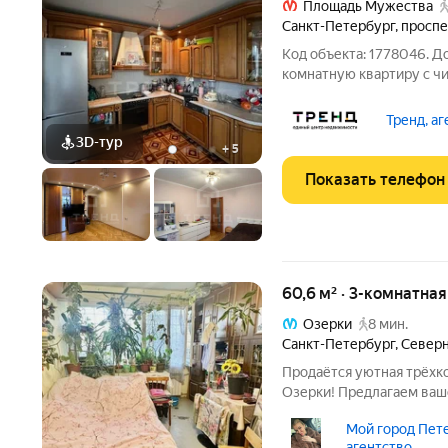
Площадь Мужества
Санкт-Петербург
,
проспе
Код объекта: 1778046. 
комнатную квартиру с ч
комфортной планировко
соответствует действи
Тренд, а
собственник, приобрел к
3D-тур
+
5
Показать телефон
60,6 м² · 3-комнатная
Озерки
8 мин.
Санкт-Петербург
,
Северн
Продаётся уютная трёхк
Озерки! Предлагаем ва
трехкомнатную квартиру
Мой город Пете
ходьбы от станции метро
агентство