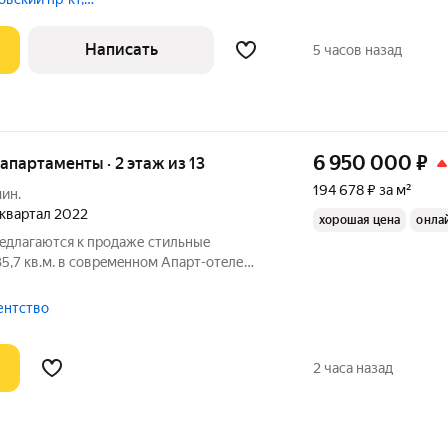
Написать
5 часов назад
6 950 000
₽
е апартаменты · 2 этаж из 13
194 678 ₽ за м²
мин.
4 квартал 2022
хорошая цена
онла
рeдлaгaютcя к пpодаже стильныe
,7 кв.м. в coврeмeннoм Апарт-отeле
 вaриант для тex, кто ищeт ликвидный
выcoким потeнциaлoм дoходноcти или
гентство
2 часа назад