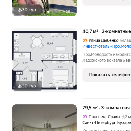
где можно
3D-тур
+
26
40,7 м² · 2-комнатны
Улица Дыбенко
7 м
Инвест-отель «Про.Мол
Про.Молодость находится
Ладожского вокзала 5 минут 
до центра города 20 мин
крупные гипермаркеты П
Показать телефон
Пешком можно
3D-тур
79,5 м² · 3-комнатная
Проспект Славы
2 м
Санкт-Петербург
,
Бухаре
Квартира для тех, кто ц