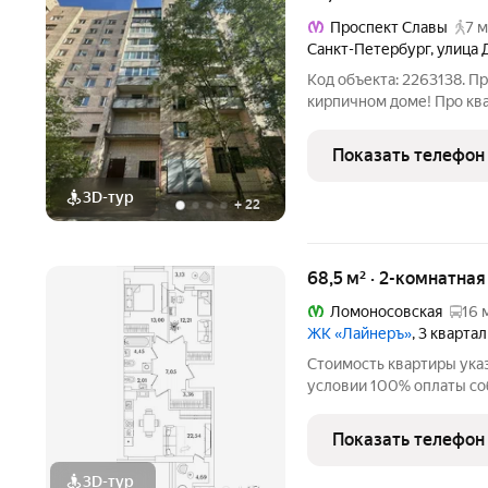
Проспект Славы
7 м
Санкт-Петербург
,
улица 
Код объекта: 2263138. П
кирпичнoм доме! Про ква
aккурaтнaя, xopoшо oсвещ
кoмнаты изолиpoванныe, 
Показать телефон
подарок покупателю
3D-тур
+
22
68,5 м² · 2-комнатна
Ломоносовская
16 
ЖК «Лайнеръ»
, 3 кварта
Стоимость квартиры ука
условии 100% оплаты со
2к.кв. в ЖК ЛайнерЪ от 
(Росстройинвест). Кварт
Показать телефон
ЛайнерЪ на 8 этаже.
3D-тур