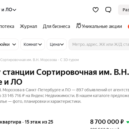
 и ЛО
Ра
потека
Журнал
Для бизнеса
Уникальные акции
ройки
Комнат
Цена
 Сортировочная им. В.Н. Морозова
C 3D-туром
 станции Сортировочная им. В.Н
е и ЛО
Н. Морозова в Санкт-Петербурге и ЛО — 897 объявлений от агентств
о 33 145 716 ₽ на Яндекс Недвижимости. В нашем каталоге предлож
илье — фото, планировки и характеристики.
8 700 000
₽
 квартира · 15 этаж из 25