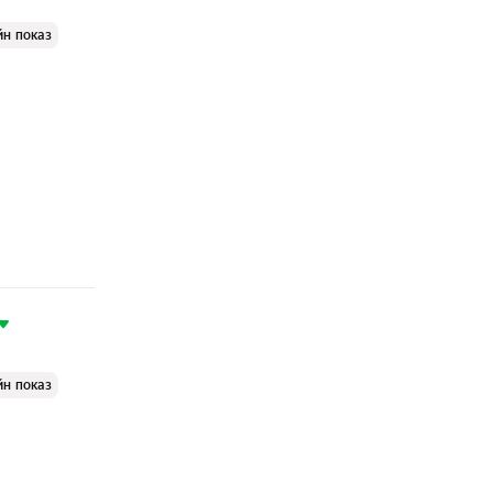
йн показ
йн показ