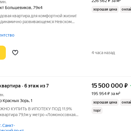
226 562 ₽ за м²
мин.
кт Большевиков
,
79к4
хорошая цена
онла
идовая квартира для комфортной жизни!
в динамично развивающемся Невском
 Невы. Добраться до метро удобно на
х, которые доставят либо до
гентство
4 часа назад
15 500 000
₽
 квартира · 6 этаж из 7
195 954 ₽ за м²
ин.
р Красных Зорь
,
1
хорошая цена
онла
НО КУПИТЬ В ИПОТЕКУ ПОД 11,9%
торг
квартира 79,1м у метро «Ломоносовкая».
дном из самых востребованных локаций
. Санкт-
я особенность этой квартиры - для наших
овский пр-кт,