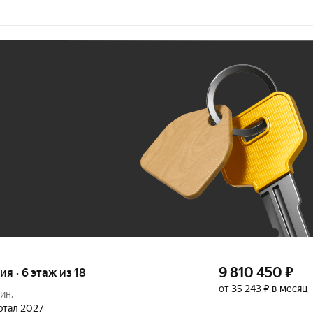
Ж
До 100 тыс. ₽
9 810 450
₽
ия · 6 этаж из 18
от 35 243 ₽ в месяц
мин.
артал 2027