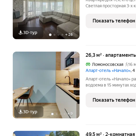
Светлая просторная 3-х 
планировки, с панорамны
метро «Проспект Слав
Показать телефон
Теплый современный
3D-тур
+
26
26,3 м² · апартаменты
Ломоносовская
16 
Апарт-отель «Начало»
, 
Апарт-отель «Начало» р
водоема в 15 минутах ход
отеле вы можете купить 
считаете нужным: засели
Показать телефон
с помощью
3D-тур
+
9
49,5 м² · 2-комнатна