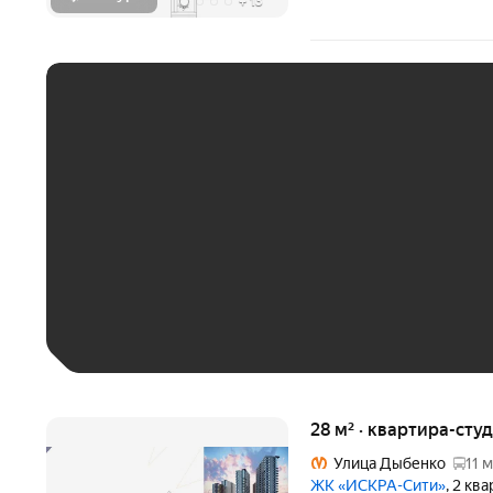
+
13
ЕЖЕМЕСЯЧНЫЙ ПЛАТЁ
До 30 тыс. ₽
До 50 тыс. ₽
До 70 тыс. ₽
Больше 100 тыс. ₽
28 м² · квартира-студ
Улица Дыбенко
11 
ЖК «ИСКРА-Сити»
, 2 кв