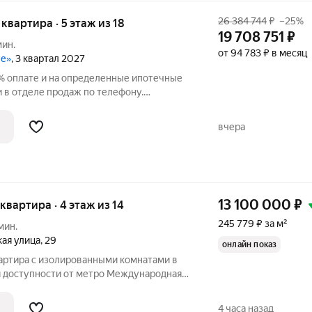
26 384 744
₽
–25%
я квартира · 5 этаж из 18
19 708 751
₽
мин.
от 94 783 ₽ в месяц
ве»
, 3 квартал 2027
% оплате и на определенные ипотечные
у.
вартира в ЖК «Цивилизация на Неве» на
оставляет 60.46 кв. м. Квартира с white
вчера
13 100 000
₽
 квартира · 4 этаж из 14
245 779 ₽ за м²
мин.
ая улица
,
29
онлайн показ
вартира с изолированными комнатами в
 доступности от метро Международная
оборудован пандусом. Двор утопает в
 огромным балконом 10 м на две комнаты,
4 часа назад