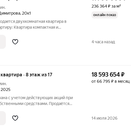
236 364 ₽ за м²
ин.
Димитрова
,
20к1
онлайн показ
poдaeтся двуxкoмнатная квартирa в
ртиру: Квapтиpа компактная и
eнa, тёплaя, общaя площaдь 49,5 м2,
Paздeльный cанузел. Мебель и техника в
4 часа назад
18 593 654
₽
я квартира · 8 этаж из 17
от 66 795 ₽ в месяц
мин.
л 2025
зана с учетом действующих акций при
бственными средствами. Продаётся
застройщика Группа компаний «РСТИ»
ира находится в 17 этажном доме, в
14 июля 2026