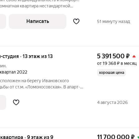
комнатная квартира нестандартной
ми окнами, в 50 метрах от станции
ы». ХАРАКТЕРИСТИКА ДОМА, КВАРТИРЫ:
Написать
51 минуту назад
5 391 500
₽
-студия · 13 этаж из 13
от 19 368 ₽ в месяц
мин.
4 квартал 2022
хорошая цена
асположен на берегу Ивановского
ьбы от ст.м. «Ломоносовская». В апарт-
апартаменты и распоряжаться ими, как
ться в них, сдавать в аренду самому или
4 августа 2026
11 700 000
₽
я квартира · 9 этаж из 9