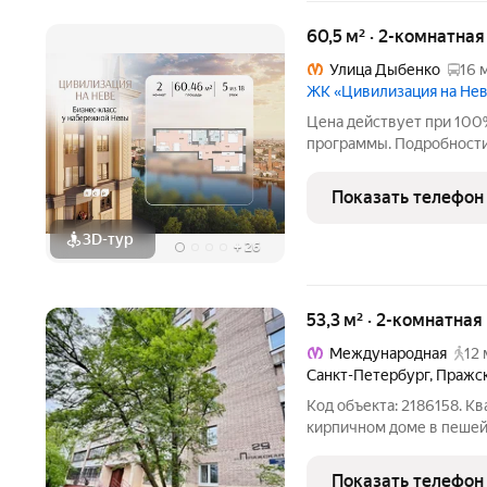
60,5 м² · 2-комнатна
Улица Дыбенко
16 
ЖК «Цивилизация на Не
Цена действует при 100
программы. Подробности в отделе продаж по телефон
Продаётся 2-комнатная к
5 этаже. Общая площадь с
Показать телефон
box отделкой.
3D-тур
+
26
53,3 м² · 2-комнатная
Международная
12 
Санкт-Петербург
,
Пражск
Код объекта: 2186158. К
кирпичном доме в пешей
(12 минут пешком). Дом 
зелени, сама квартира с
Показать телефон