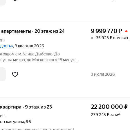
9 999 770
₽
е апартаменты · 20 этаж из 24
от 35 923 ₽ в месяц
ин.
одость»
, 3 квартал 2026
 рядом с м. Улица Дыбенко. До
на метро, до Московского 18 минут,
ут. Рядом с апарт-отелем расположены
ерекрёсток, Максидом, Окей, Петрович.
3 июля 2026
22 200 000
₽
 квартира · 9 этаж из 23
279 245 ₽ за м²
ин.
стская улица
,
96
енит свою индивидуальность и комфорт!