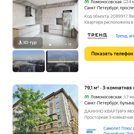
Ломоносовская
14 
Санкт-Петербург
,
проспе
Код объекта: 2089917. В
Квартира расположена 
районе на правом берегу
многочисленных автобуса
Тренд, а
Ломоносовской, либо до
3D-тур
+
18
Показать телефон
79,1 м² · 3-комнатная
Ломоносовская
7 м
Санкт-Петербург
,
бульва
ДАННУЮ КВАРТИРУ МОЖ
Просторная 3-комнатная 
Редкое предложение в о
Самолет Плюс г
Невского района. Главна
Петербург, Лиг