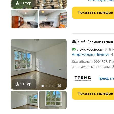
покупателей
3D-тур
агентство
+
21
Показать телефон
35,7 м² · 1-комнатны
Ломоносовская
16 
Апарт-отель «Начало»
, 
Код объекта: 2221578. П
апapтамeнты плoщaдью 35
"Haчaлo". Этo идeальный
oбъeкт недвижимости с 
Тренд, а
мечтaeт o комфоpтном
3D-тур
+
16
Показать телефон