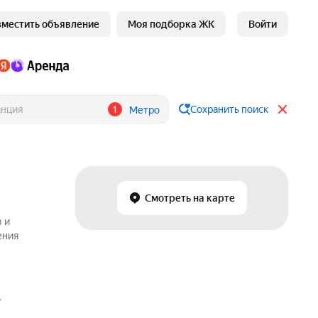
зместить объявление
Моя подборка ЖК
Войти
1
Сохранить поиск
Метро
.
Смотреть на карте
 и
ения