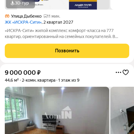
3D-тур
Улица Дыбенко
11 мин.
ЖК «ИСКРА-Сити»
, 2 квартал 2027
«ИСКРА-Сити» жилой комплекс комфорт-класса на 777
квартир, ориентированный на семейных покупателей. В
проекте очень мало студий. Дом возводится на правом берегу
Невы, в Невском районе Санкт-Петербурга, между улицей
Позвонить
Тельмана и переулком Челиева - в
9 000 000
₽
44,6 м²
2-комн. квартира
1 этаж из 9