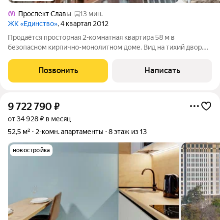
Проспект Славы
13 мин.
ЖК «Единство»
, 4 квартал 2012
Продаётся просторная 2-комнатная квартира 58 м в
безопасном кирпично-монолитном доме. Вид на тихий двор.
Простор и современная планировка: 58.1 м общей площади,
кухня 12.3 м, две изолированные комнаты (15.6 м и 11.6 м) и
Позвонить
Написать
вместительная гардеробная.
9 722 790
₽
от 34 928 ₽ в месяц
52,5 м²
2-комн. апартаменты
8 этаж из 13
новостройка