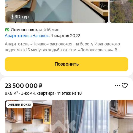
3D-тур
Ломоносовская
16 мин.
Апарт-отель «Начало»
, 4 квартал 2022
Апарт-отель «Начало» расположен на берегу Ивановского
водоема в 15 минутах ходьбы от ст.м. «Ломоносовская». В
апарт-отеле вы можете купить апартаменты и распоряжаться
ими, как считаете нужным: заселиться в них, сдавать в аренду
Позвонить
самому или с помощью
23 500 000
₽
87,5 м²
3-комн. квартира
11 этаж из 18
онлайн показ