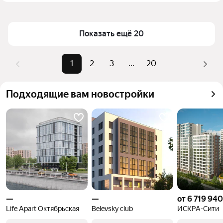
Петербурге и ЛО
Площадь
12 — 138 м²
Для легкого выбора подходящей квартиры в 
Самый дорогой объект
32,9 млн ₽
Показать ещё 20
верхней части страницы есть самые частые 
комбинации фильтров, например «» или «»
Помимо удобной сортировки по цене продажи вы 
1
2
3
...
20
можете отсортировать результаты по стоимости 
квадратного метра или площади
Подходящие вам новостройки
—
—
от 6 719 940
Life Apart Октябрьская
Belevsky club
ИСКРА-Сити