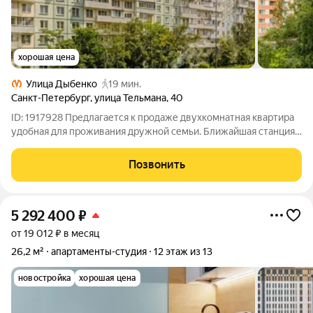
хорошая цена
Улица Дыбенко
19 мин.
Санкт-Петербург
,
улица Тельмана
,
40
ID: 1917928 Предлагается к продаже двухкомнатная квартира
удобная для проживания дружной семьи. Ближайшая станция
метро «Дыбенко улица», что обеспечивает удобный доступ к
другим частям города. Площадь квартиры составляет 50,3
Позвонить
квадратных метра.
5 292 400
₽
от 19 012 ₽ в месяц
26,2 м²
апартаменты-студия
12 этаж из 13
новостройка
хорошая цена