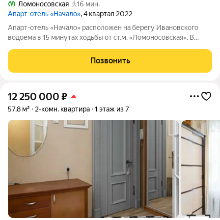
Ломоносовская
16 мин.
Апарт-отель «Начало»
, 4 квартал 2022
Апарт-отель «Начало» расположен на берегу Ивановского
водоема в 15 минутах ходьбы от ст.м. «Ломоносовская». В
апарт-отеле вы можете купить апартаменты и распоряжаться
ими, как считаете нужным: заселиться в них, сдавать в аренду
Позвонить
самому или с помощью
12 250 000
₽
57,8 м²
2-комн. квартира
1 этаж из 7