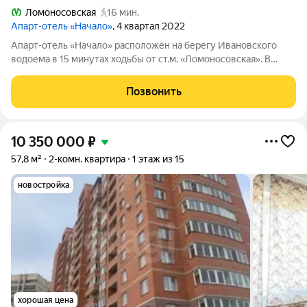
Ломоносовская
16 мин.
Апарт-отель «Начало»
, 4 квартал 2022
Апарт-отель «Начало» расположен на берегу Ивановского
водоема в 15 минутах ходьбы от ст.м. «Ломоносовская». В
апарт-отеле вы можете купить апартаменты и распоряжаться
ими, как считаете нужным: заселиться в них, сдавать в аренду
Позвонить
самому или с помощью
10 350 000
₽
57,8 м²
2-комн. квартира
1 этаж из 15
новостройка
хорошая цена