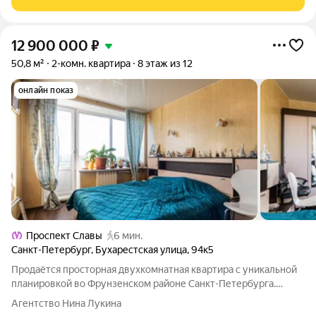
12 900 000
₽
50,8 м²
2-комн. квартира
8 этаж из 12
онлайн показ
Проспект Славы
6 мин.
Санкт-Петербург
,
Бухарестская улица
,
94к5
Продаётся просторная двухкомнатная квартира с уникальной
планировкой во Фрунзенском районе Санкт-Петербурга.
Отличный вариант для комфортной жизни в одной из лучших
Агентство Нина Лукина
локаций района. Транспорт: всего 7 минут пешком до станции