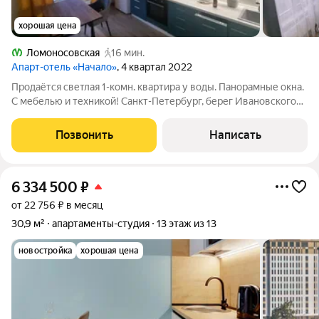
хорошая цена
Ломоносовская
16 мин.
Апарт-отель «Начало»
, 4 квартал 2022
Продаётся светлая 1-комн. квартира у воды. Панорамные окна.
С мебелью и техникой! Санкт-Петербург, берег Ивановского
карьера. Полная готовность к заезду. Идеальное состояние.
Реальное расстояние до метро «Ломоносовская» 17 минут
Позвонить
Написать
пешком (две
6 334 500
₽
от 22 756 ₽ в месяц
30,9 м²
апартаменты-студия
13 этаж из 13
новостройка
хорошая цена