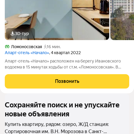
3D-тур
Ломоносовская
16 мин.
Апарт-отель «Начало»
, 4 квартал 2022
Апарт-отель «Начало» расположен на берегу Ивановского
водоема в 15 минутах ходьбы от ст.м. «Ломоносовская». В
апарт-отеле вы можете купить апартаменты и распоряжаться
ими, как считаете нужным: заселиться в них, сдавать в аренду
Позвонить
самому или с помощью
Сохраняйте поиск и не упускайте
новые объявления
Купить квартиру, рядом: озеро, Ж/Д станция:
Сортировочная им. В.Н. Морозова в Санкт-