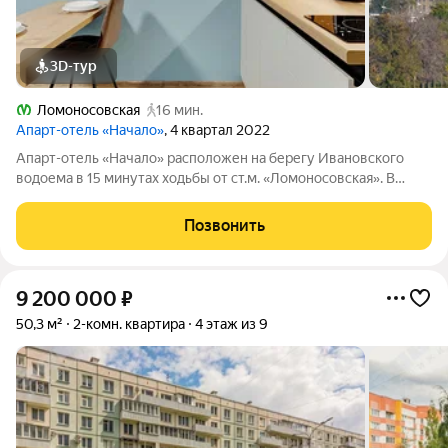
3D-тур
Ломоносовская
16 мин.
Апарт-отель «Начало»
, 4 квартал 2022
Апарт-отель «Начало» расположен на берегу Ивановского
водоема в 15 минутах ходьбы от ст.м. «Ломоносовская». В
апарт-отеле вы можете купить апартаменты и распоряжаться
ими, как считаете нужным: заселиться в них, сдавать в аренду
Позвонить
самому или с помощью
9 200 000
₽
50,3 м²
2-комн. квартира
4 этаж из 9