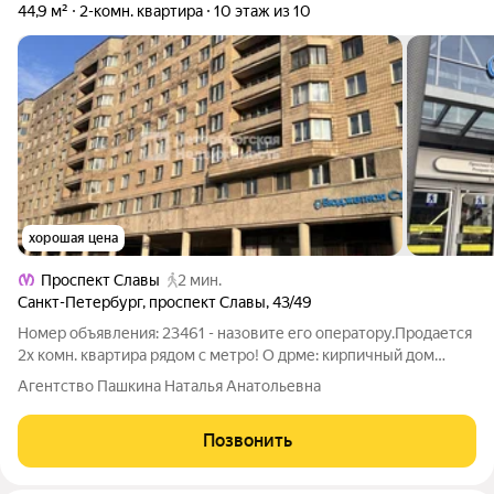
44,9 м²
2-комн. квартира
10 этаж из 10
хорошая цена
Проспект Славы
2 мин.
Санкт-Петербург
,
проспект Славы
,
43/49
Номер объявления: 23461 - назовите его оператору.Продается
2х комн. квартира рядом с метро! О дрме: кирпичный дом
советской постройки 1977 г.п., очень теплый с коммерцией на
Агентство Пашкина Наталья Анатольевна
1х этажах. В парадной всего по 4 квартиры на этаже.
Достаточно умеренные
Позвонить