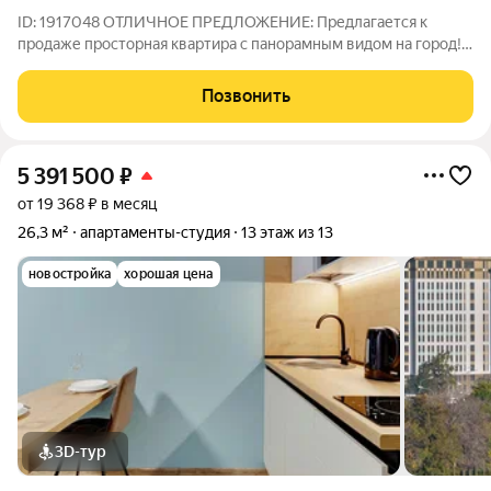
ID: 1917048 ОТЛИЧНОЕ ПРЕДЛОЖЕНИЕ: Предлагается к
продаже просторная квартира с панорамным видом на город!
ДОКУМЕНТЫ: 1 взрослый собственник, подходит под ипотеку,
полная стоимость в договоре. Легкая встречная покупка.
Позвонить
Современные материалы, спокойная
5 391 500
₽
от 19 368 ₽ в месяц
26,3 м²
апартаменты-студия
13 этаж из 13
новостройка
хорошая цена
3D-тур