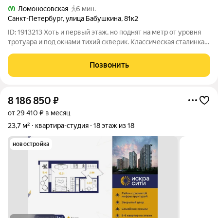
Ломоносовская
6 мин.
Санкт-Петербург
,
улица Бабушкина
,
81к2
ID: 1913213 Хоть и первый этаж, но поднят на метр от уровня
тротуара и под окнами тихий скверик. Классическая сталинка с
высокими потолками. Обновлены все коммуникации:
электрика, отопление, газовый бойлер и трубы В большой
Позвонить
комнате установлен тёплый
8 186 850
₽
от 29 410 ₽ в месяц
23,7 м²
квартира-студия
18 этаж из 18
новостройка