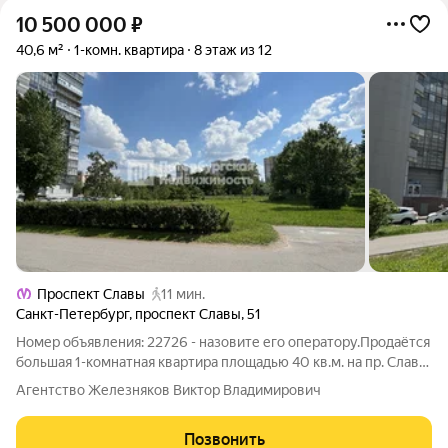
10 500 000
₽
40,6 м²
1-комн. квартира
8 этаж из 12
Проспект Славы
11 мин.
Санкт-Петербург
,
проспект Славы
,
51
Номер объявления: 22726 - назовите его оператору.Продаётся
большая 1-комнатная квартира площадью 40 кв.м. на пр. Славы,
д. 51 в 5 минутах от метро пр.Славы. Фрунзенский обжитой
Агентство Железняков Виктор Владимирович
район, с большим количеством разных магазинов, торговых
центров,
Позвонить