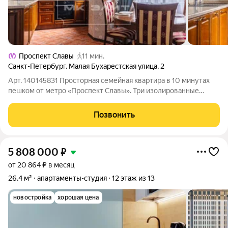
Проспект Славы
11 мин.
Санкт-Петербург
,
Малая Бухарестская улица
,
2
Арт. 140145831 Просторная семейная квартира в 10 минутах
пешком от метро «Проспект Славы». Три изолированные
комнаты, два санузла, большая кухня и светлый эркер здесь
уже всё готово для комфортной жизни. Если вы ищете
Позвонить
квартиру, в которую можно
5 808 000
₽
от 20 864 ₽ в месяц
26,4 м²
апартаменты-студия
12 этаж из 13
новостройка
хорошая цена