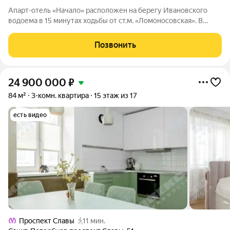
Апарт-отель «Начало» расположен на берегу Ивановского
водоема в 15 минутах ходьбы от ст.м. «Ломоносовская». В
апарт-отеле вы можете купить апартаменты и распоряжаться
ими, как считаете нужным: заселиться в них, сдавать в аренду
Позвонить
самому или с помощью
24 900 000
₽
84 м²
3-комн. квартира
15 этаж из 17
есть видео
Проспект Славы
11 мин.