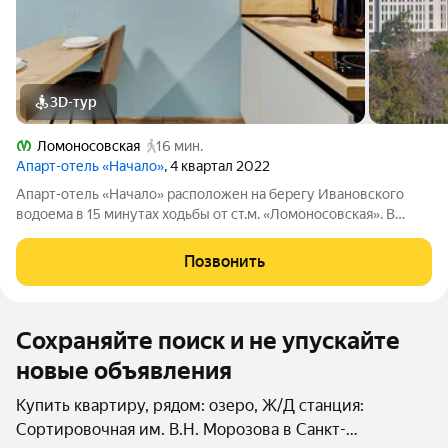
3D-тур
Ломоносовская
16 мин.
Апарт-отель «Начало»
, 4 квартал 2022
Апарт-отель «Начало» расположен на берегу Ивановского
водоема в 15 минутах ходьбы от ст.м. «Ломоносовская». В
апарт-отеле вы можете купить апартаменты и распоряжаться
ими, как считаете нужным: заселиться в них, сдавать в аренду
Позвонить
самому или с помощью
Сохраняйте поиск и не упускайте
новые объявления
Купить квартиру, рядом: озеро, Ж/Д станция:
Сортировочная им. В.Н. Морозова в Санкт-