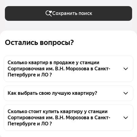
Петербурге и ЛО
Сохранить поиск
Остались вопросы?
Сколько квартир в продаже у станции
Сортировочная им. В.Н. Морозова в Санкт-
Петербурге и ЛО ?
На Яндекс Недвижимости в продаже у станции 
Сортировочная им. В.Н. Морозова в Санкт-
Как выбрать свою лучшую квартиру?
Петербурге и ЛО 399 квартир, из них 18 
Чтобы купить квартиру рядом с озером у станции 
объявлений от собственников, 193 объявления от 
Сортировочная им. В.Н. Морозова, воспользуйтесь 
Сколько стоит купить квартиру у станции
агентств, 188 объявлений от застройщиков
Сортировочная им. В.Н. Морозова в Санкт-
тепловой картой для оценки инфраструктуры и 
Петербурге и ЛО ?
транспортной доступности в выбранном районе у 
станции Сортировочная им. В.Н. Морозова в Санкт-
Цена за квадратный метр
153 473 — 462 519 ₽