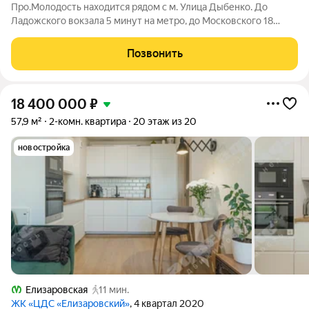
Про.Молодость находится рядом с м. Улица Дыбенко. До
Ладожского вокзала 5 минут на метро, до Московского 18
минут, до центра города 20 минут. Рядом с апарт-отелем
расположены крупные гипермаркеты Перекрёсток, Максидом,
Позвонить
Окей, Петрович. Пешком можно
18 400 000
₽
57,9 м²
2-комн. квартира
20 этаж из 20
новостройка
Елизаровская
11 мин.
ЖК «ЦДС «Елизаровский»
, 4 квартал 2020