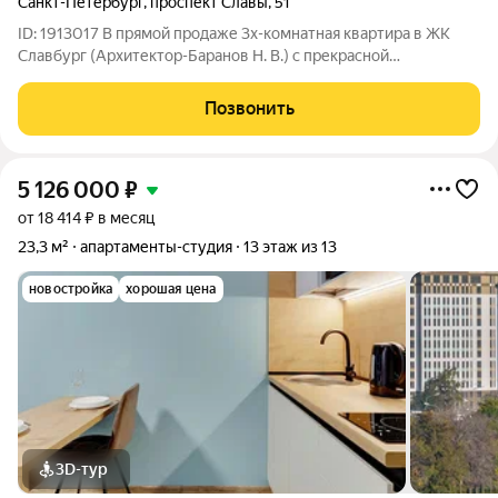
Санкт-Петербург
,
проспект Славы
,
51
ID: 1913017 В прямой продаже 3х-комнатная квартира в ЖК
Славбург (Архитектор-Баранов Н. В.) с прекрасной
планировкой и хорошим ремонтом, высокие потолки, большая
уютная кухня, гардеробная. Теплый пол в кухне и части
Позвонить
коридора. Изюминка квартиры -
5 126 000
₽
от 18 414 ₽ в месяц
23,3 м²
апартаменты-студия
13 этаж из 13
новостройка
хорошая цена
3D-тур