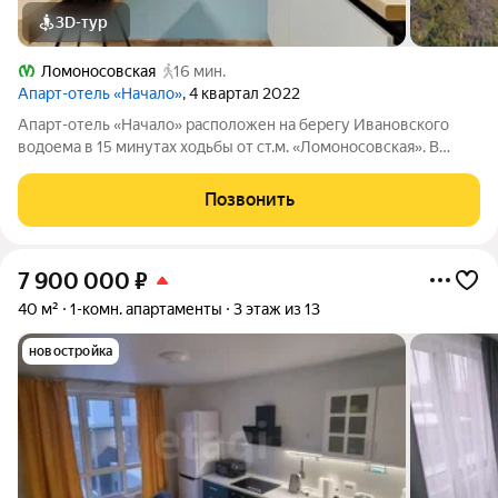
3D-тур
Ломоносовская
16 мин.
Апарт-отель «Начало»
, 4 квартал 2022
Апарт-отель «Начало» расположен на берегу Ивановского
водоема в 15 минутах ходьбы от ст.м. «Ломоносовская». В
апарт-отеле вы можете купить апартаменты и распоряжаться
ими, как считаете нужным: заселиться в них, сдавать в аренду
Позвонить
самому или с помощью
7 900 000
₽
40 м²
1-комн. апартаменты
3 этаж из 13
новостройка