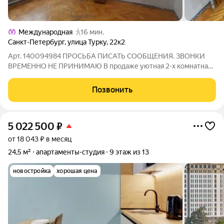
Международная
16 мин.
Санкт-Петербург
,
улица Турку
,
22к2
Арт. 140094984 ПРОСЬБА ПИСАТЬ СООБЩЕНИЯ. ЗВОНКИ
ВРЕМЕННО НЕ ПРИНИМАЮ В продаже уютная 2-х комнатная
квартира во Фрунзенском районе. Комнаты 17,5+10,2 кв.м ;
кухня 6,8 кв.м В квартире сделан ремонт, натяжные потолки,
Позвонить
новые двери, теплый пол в
5 022 500
₽
от 18 043 ₽ в месяц
24,5 м²
апартаменты-студия
9 этаж из 13
новостройка
хорошая цена