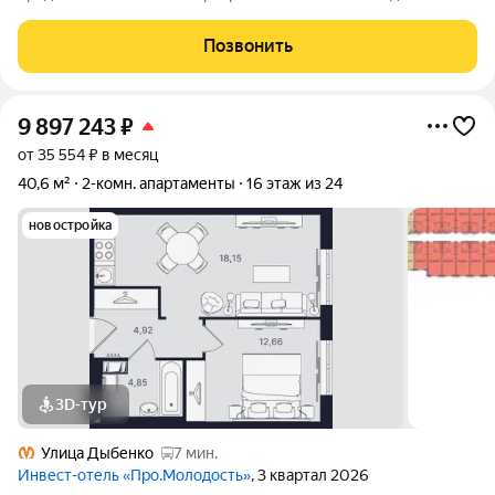
Неву! Чистая парадная,заботливая управляющая компания!
Звоните,пишите,отвечу на все интересующие вопросы!
Позвонить
Просмотры в любое время!
9 897 243
₽
от 35 554 ₽ в месяц
40,6 м²
2-комн. апартаменты
16 этаж из 24
новостройка
3D-тур
Улица Дыбенко
7 мин.
Инвест-отель «Про.Молодость»
, 3 квартал 2026