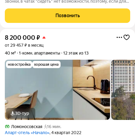
звонки, в чатах "сидеть" нет возможности, поэтому, если для
вас важно что-то уточнить, звоните, спасибо за понимание
идеальная локация напоминаю адрес: Фрунзенский район,
Позвонить
Бухарестская улица.,
8 200 000
₽
от 29 457 ₽ в месяц
40 м²
1-комн. апартаменты
12 этаж из 13
новостройка
хорошая цена
3D-тур
Ломоносовская
16 мин.
Апарт-отель «Начало»
, 4 квартал 2022