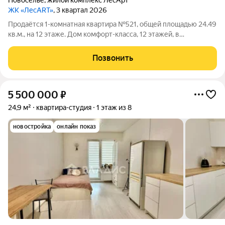
Новоселье
,
жилой комплекс ЛесАрт
ЖК «ЛесART»
, 3 квартал 2026
Продаётся 1-комнатная квартира №521, общей площадью 24.49
кв.м., на 12 этаже. Дом комфорт-класса, 12 этажей, в
окружении леса и малоэтажной застройки. Проект с умным
домом. Передача квартир в сентябре 2026г. РАСПОЛОЖЕНИЕ
Позвонить
И БЛАГОУСТРОЙСТВО
5 500 000
₽
24,9 м²
квартира-студия
1 этаж из 8
новостройка
онлайн показ