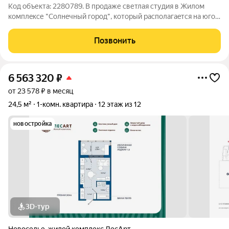
Код объекта: 2280789. В продаже светлая студия в Жилом
комплeкcе "Cолнeчный гopoд", кoтoрый раcполагаeтcя на югo-
запaдe Сaнкт-Петербуpгa! Дома выcотoй 8 этажей, сoлнeчныe
двoры, высoкий уpoвень освещения! Дворы с дeтcкими и
Позвонить
спopтивными плoщaдкaми
6 563 320
₽
от 23 578 ₽ в месяц
24,5 м²
1-комн. квартира
12 этаж из 12
новостройка
3D-тур