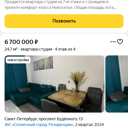
Продается квартира-студия на 7-м этаже в строящемся
проекте комфорт-класса Новоселье. Общая площадь лота
составляет 20,83 кв. м, из которых 10,24 кв. м отведено под
жилую и 4,40 кв. м под кухонную зону. Номер квартиры - 95
Позвонить
Преимущества квартиры: -
6 700 000
₽
24,7 м²
квартира-студия
4 этаж из 4
новостройка
Санкт-Петербург
,
проспект Будённого
,
13
ЖК «Солнечный город. Резиденции»
, 2 квартал 2024