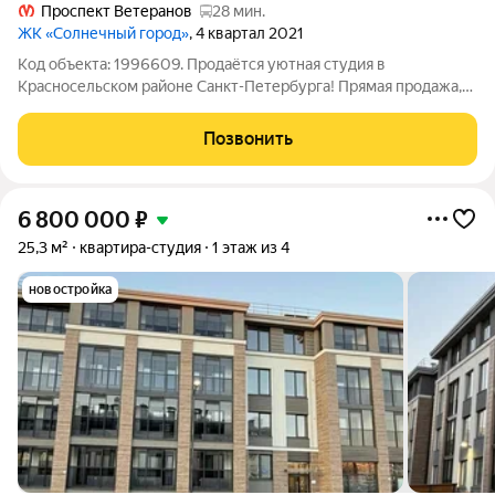
Проспект Ветеранов
28 мин.
ЖК «Солнечный город»
, 4 квартал 2021
Код объекта: 1996609. Продаётся уютная студия в
Красносельском районе Санкт-Петербурга! Прямая продажа,
без обременений. Быстрый выход на сделку. Основные
характеристики: - Площадь: 24,86 м компактная и
Позвонить
функциональная - Формат: студия с балконом -
6 800 000
₽
25,3 м²
квартира-студия
1 этаж из 4
новостройка