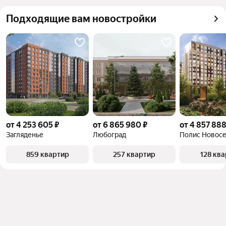
квадратного метра или площади
Подходящие вам новостройки
от 4 253 605 ₽
от 6 865 980 ₽
от 4 857 888
Загляденье
Любоград
Полис Новос
859 квартир
257 квартир
128 кв