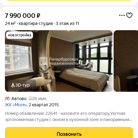
7 990 000
₽
24 м²
квартира-студия
3 этаж из 11
новостройка
3D-тур
Автово
26 мин.
ЖК «More»
, 2 квартал 2015
Номер объявления: 22641 - назовите его оператору.Уютная
эргономичная студия с окном в кухонной зоне и панорамным
балконом. Квартира находится в современном и обжитом
квартале ЖК «МОРЕ». Объект с мебелью и техникой,
Позвонить