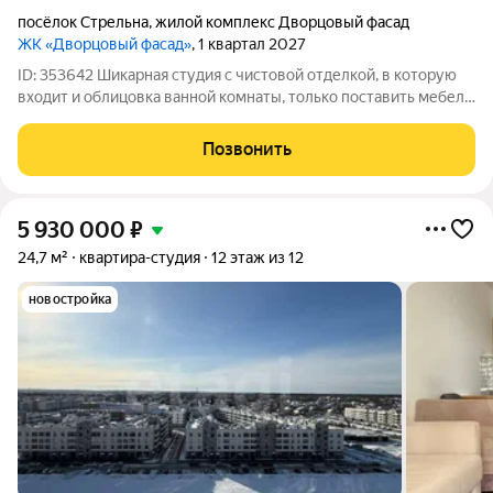
посёлок Стрельна
,
жилой комплекс Дворцовый фасад
ЖК «Дворцовый фасад»
, 1 квартал 2027
ID: 353642 Шикарная студия с чистовой отделкой, в которую
входит и облицовка ванной комнаты, только поставить мебель
и жить! В красивейшем районе города+Петродворцовом.На
территории комплекса малоэтажной застройки в 3-4этажа с
Позвонить
высокими потолками,
5 930 000
₽
24,7 м²
квартира-студия
12 этаж из 12
новостройка