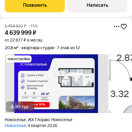
установлена железная дверь, счётчики и фильтры для воды.
Позвонить
Написать
Окна выходят на улицу с
5 458 822
₽
–15%
4 639 999
₽
от 22 877 ₽ в месяц
20,8 м²
квартира-студия
7 этаж из 12
новостройка
3D-тур
Новоселье
,
ЖК Глоракс Новоселье
Новоселье
, 4 квартал 2026