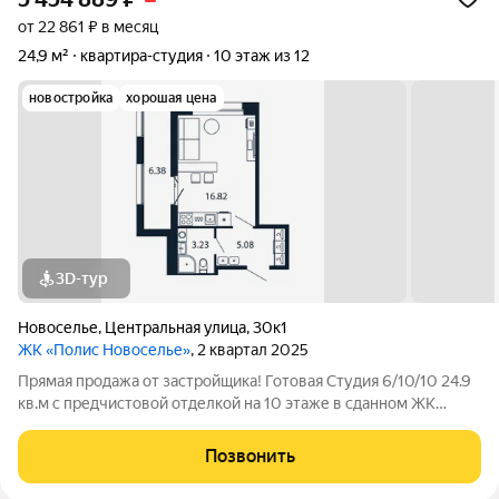
от 22 861 ₽ в месяц
24,9 м²
квартира-студия
10 этаж из 12
новостройка
хорошая цена
3D-тур
Новоселье
,
Центральная улица
,
30к1
ЖК «Полис Новоселье»
, 2 квартал 2025
Прямая продажа от застройщика! Готовая Студия 6/10/10 24.9
кв.м с предчистовой отделкой на 10 этаже в сданном ЖК
«Полис Новоселье». Скидки в августе до 400 000.
Дополнительные скидки при посещении офиса продаж на
Позвонить
объекте! Семейная ипотека от 3,5%,