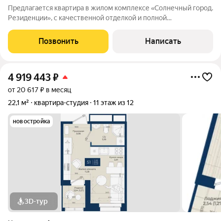
Предлагается квартира в жилом комплексе «Солнечный город.
Резиденции», с качественной отделкой и полной
меблировкой, включая всю необходимую бытовую технику,
что позволяет заехать сразу после сделки. Объект
Позвонить
Написать
расположен в малоэтажном здании, что
4 919 443
₽
от 20 617 ₽ в месяц
22,1 м²
квартира-студия
11 этаж из 12
новостройка
3D-тур