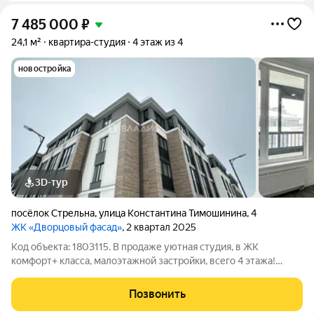
7 485 000
₽
24,1 м²
квартира-студия
4 этаж из 4
новостройка
3D-тур
посёлок Стрельна
,
улица Константина Тимошинина
,
4
ЖК «Дворцовый фасад»
, 2 квартал 2025
Код объекта: 1803115. В продаже уютная студия, в ЖК
комфорт+ класса, малоэтажной застройки, всего 4 этажа!
Высота потолка 4,61м! При желании можно сделать второй
уровень (двухуровневую квартиру). 1 взрослый собственник,
Позвонить
материнский капитал не