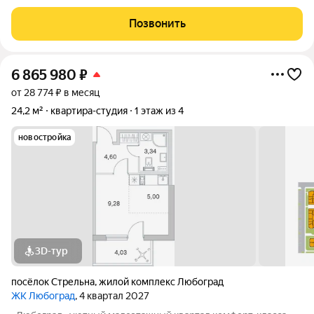
малоэтажной секции дома, расположенного в престижном
квартале «Балтийская жемчужина» в экологически чистом
Позвонить
микрорайоне Красносельского района
6 865 980
₽
от 28 774 ₽ в месяц
24,2 м²
квартира-студия
1 этаж из 4
новостройка
3D-тур
посёлок Стрельна
,
жилой комплекс Любоград
ЖК Любоград
, 4 квартал 2027