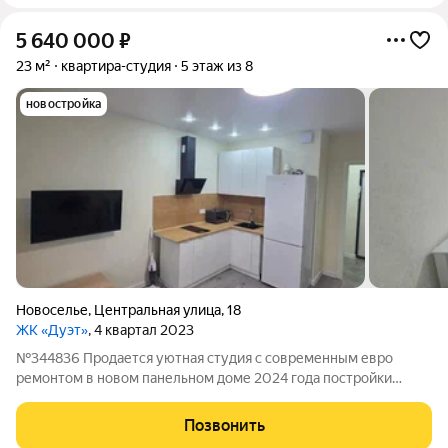
5 640 000
₽
23 м²
квартира-студия
5 этаж из 8
новостройка
Новоселье
,
Центральная улица
,
18
ЖК «Дуэт»
, 4 квартал 2023
№344836 Продается уютная студия с современным евро
ремонтом в новом панельном доме 2024 года постройки
Квартира расположена на 5-ом этаже восьмиэтажного здания
с грузовым лифтом.Из окон открывается вид во двор,где
Позвонить
находится спортивная и детские