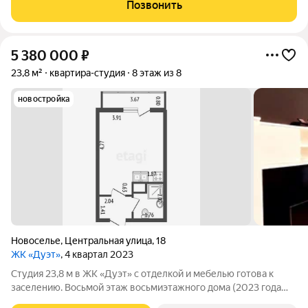
«РСТИ» (Росстройинвест). Квартира находится в 9 этажном
Позвонить
доме, в Очередь 1, Корпус 1
5 380 000
₽
23,8 м²
квартира-студия
8 этаж из 8
новостройка
Новоселье
,
Центральная улица
,
18
ЖК «Дуэт»
, 4 квартал 2023
Студия 23,8 м в ЖК «Дуэт» с отделкой и мебелью готова к
заселению. Восьмой этаж восьмиэтажного дома (2023 года
постройки), потолки 2,7 м. Выполнен качественный ремонт: