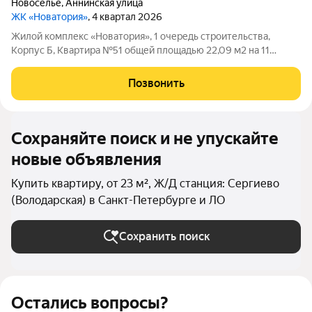
Новоселье
,
Аннинская улица
ЖК «Новатория»
, 4 квартал 2026
Жилой комплекс «Новатория», 1 очередь строительства,
Корпус Б, Квартира №51 общей площадью 22,09 м2 на 11
этаже.ЖК «Новатория» жилой комплекс комфорт-класса
расположен в поселке Новоселье, в окружении леса и
Позвонить
Шунгеровского заказника. Уютный приватный
Сохраняйте поиск и не упускайте
новые объявления
Купить квартиру, от 23 м², Ж/Д станция: Сергиево
(Володарская) в Санкт-Петербурге и ЛО
Сохранить поиск
Остались вопросы?