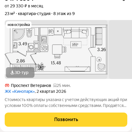
от 29 330 ₽ в месяц
23 м²
квартира-студия
8 этаж из 9
новостройка
3D-тур
Проспект Ветеранов
25 мин.
ЖК «Кинопарк»
, 2 квартал 2026
Стоимость квартиры указана с учетом действующих акций при
условии 100% оплаты собственными средствами. Продаётся
Студия в ЖК Кинопарк от застройщика Группа компаний
«РСТИ» (Росстройинвест). Квартира находится в 9 этажном
Позвонить
доме, в Очередь 1, Корпус 2