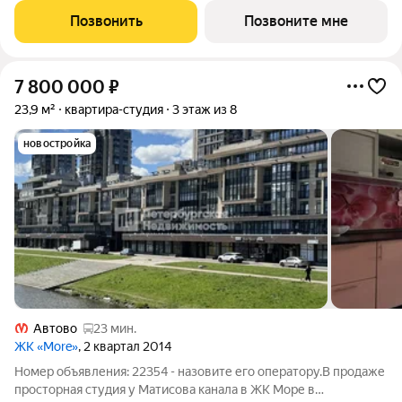
функциональная планировка, большие окна, с отделкой.
Позвонить
Позвоните мне
«Таллинский парк» проект в
7 800 000
₽
23,9 м²
квартира-студия
3 этаж из 8
новостройка
Автово
23 мин.
ЖК «More»
, 2 квартал 2014
Номер объявления: 22354 - назовите его оператору.В продаже
просторная студия у Матисова канала в ЖК Море в