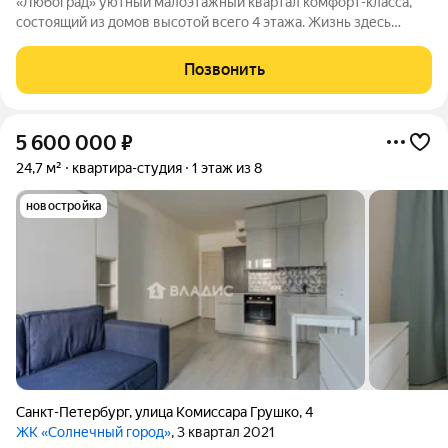
«Любоград» уютный малоэтажный квартал комфорт-класса,
состоящий из домов высотой всего 4 этажа. Жизнь здесь
будет размеренной и спокойной, а все соседи будут знать друг
друга. В ЖК «Любоград» предусмотрена вся инфраструктура
Позвонить
для полноценной и
5 600 000
₽
24,7 м²
квартира-студия
1 этаж из 8
новостройка
Санкт-Петербург
,
улица Комиссара Грушко
,
4
ЖК «Солнечный город»
, 3 квартал 2021