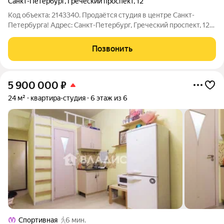
Санкт-Петербург
,
Греческий проспект
,
12
Код объекта: 2143340. Продаётся студия в центре Санкт-
Петербурга! Адрес: Санкт-Петербург, Греческий проспект, 12
Всего 12 мин. ходьбы от м. Чернышевская! О квартире: студия
площадью 22 кв.м; 4 этаж; современный ремонт;
Позвонить
меблированная; совмещенный
5 900 000
₽
24 м²
квартира-студия
6 этаж из 6
Спортивная
6 мин.