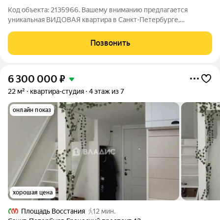
Код объекта: 2135966. Вашему вниманию предлагается
уникальная ВИДОВАЯ квартира в Санкт-Петербурге,
расположенная на проспекте Маршала Блюхера, 9к3. Это
идеальное предложение для тех, кто ищет комфортное жильё
Позвонить
в современном доме с развитой
6 300 000
₽
22 м²
квартира-студия
4 этаж из 7
онлайн показ
хорошая цена
Площадь Восстания
12 мин.