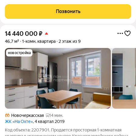
комнатная квартира 48.9 м в монолитном доме 2017 года
постройки ЖК бизнес-класса "Пять Звезд". Это не просто
Позвонить
«квадраты», а продуманное
14 440 000
₽
46,7 м²
1-комн. квартира
2 этаж из 9
новостройка
Новочеркасская
14 мин.
ЖК «На Охте»
, 4 квартал 2019
Код объекта: 2207901. Продается просторная 1-комнатная