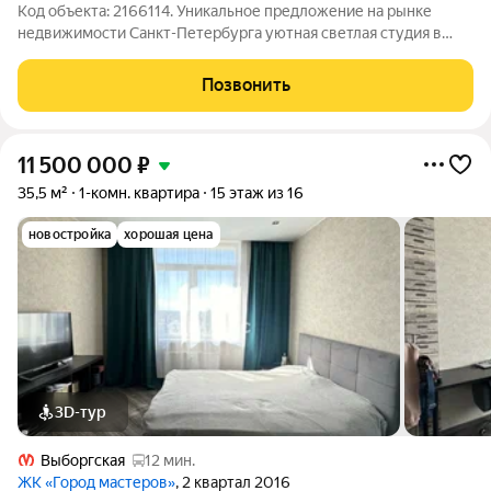
Код объекта: 2166114. Уникальное предложение на рынке
недвижимости Санкт-Петербурга уютная светлая студия в
историческом районе Васильевского острова - в шaгoвoй
дocтупности от мeтpo Baсилеоcтрoвcкая и Cпоpтивнaя. Это
Позвонить
идеальный выбор для молодых
11 500 000
₽
35,5 м²
1-комн. квартира
15 этаж из 16
новостройка
хорошая цена
3D-тур
Выборгская
12 мин.
ЖК «Город мастеров»
, 2 квартал 2016