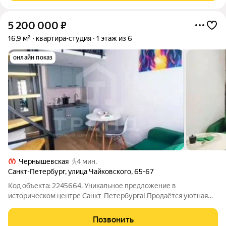
5 200 000
₽
16,9 м²
квартира-студия
1 этаж из 6
онлайн показ
Чернышевская
4 мин.
Санкт-Петербург
,
улица Чайковского
,
65-67
Код объекта: 2245664. Уникальное предложение в
историческом центре Санкт-Петербурга! Продаётся уютная
студия в кирпичном доме на улице Чайковского, 65-67. Эта
квартира идеальное решение для молодых специалистов или
Позвонить