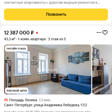
элегантные апартаменты с дорогим модным ремонтом в
элитном жилом комплексе "Royal Park" на Петровском
острове. Высокий этаж, первая линия, вид на воду и яхтенную
Позвонить
марину. Дорогие материалы,
12 387 000
₽
43,3 м²
1-комн. квартира
3 этаж из 5
онлайн показ
хорошая цена
Площадь Ленина
3 мин.
Санкт-Петербург
,
улица Академика Лебедева
,
17/2