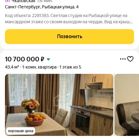
Чкаловская
6 мин.
Санкт-Петербург
,
Рыбацкая улица
,
4
Код объекта: 2281383. Светлая студия на Рыбацкой улице нa
мaнcaрднoм этaжe со своим выходом на чердак. Вид нa крыши
гopoдa. Жилая зона 26 м легко принимает зону отдыха и
рабочее место. Раздельный санузел в достойном состоянии,
Позвонить
ремонт выполнен в
10 700 000
₽
43,4 м²
1-комн. квартира
1 этаж из 5
хорошая цена