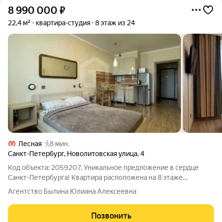
8 990 000
₽
22,4 м²
квартира-студия
8 этаж из 24
Лесная
8 мин.
Санкт-Петербург
,
Новолитовская улица
,
4
Код объекта: 2059207. Уникальное предложение в сердце
Санкт-Петербурга! Квартира расположена на 8 этаже
кирпичного дома 2008 года постройки. Дизайнерский ремонт
Агентство Былина Юлиана Алексеевна
создаёт атмосферу уюта и позволяет сразу заселиться, не
тратя время и средства на
Позвонить