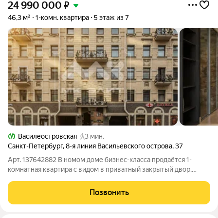
24 990 000
₽
46,3 м²
1-комн. квартира
5 этаж из 7
Василеостровская
3 мин.
Санкт-Петербург
,
8-я линия Васильевского острова
,
37
Арт. 137642882 В номом доме бизнес-класса продаётся 1-
комнатная квартира с видом в приватный закрытый двор.
Квартира оборудована мебелью и техникой, проведены
кондиционирование и приточная система вентилляции. В
Позвонить
комплексе закрытая охраняемая