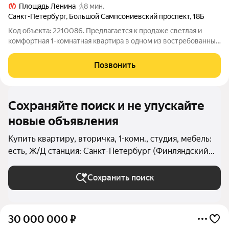
Площадь Ленина
8 мин.
Санкт-Петербург
,
Большой Сампсониевский проспект
,
18Б
Код объекта: 2210086. Предлагается к продаже светлая и
комфортная 1-комнатная квартира в одном из востребованных
районов Санкт-Петербурга. Простор и удобство в каждом
квадратном метре: Площадь 43,4 м Квадратная комната 21 м -
Позвонить
много места и есть
Сохраняйте поиск и не упускайте
новые объявления
Купить квартиру, вторичка, 1-комн., студия, мебель:
есть, Ж/Д станция: Санкт-Петербург (Финляндский
вокзал) в Санкт-Петербурге и ЛО
Сохранить поиск
30 000 000
₽