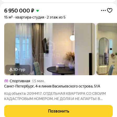
6 950 000
₽
15 м²
квартира-студия
2 этаж из 5
3D-тур
Спортивная
5 мин.
Санкт-Петербург
,
4-я линия Васильевского острова
,
51А
Код объекта: 2094417. ОТДЕЛЬНАЯ КВАРТИРА СО СВОИМ
КАДАСТРОВЫМ НОМЕРОМ, НЕ ДОЛЯ И НЕ АПАРТЫ! В
продаже красивая студия жилого назначения с новым
дизайнерским ремонтом. Прекрасный вариант первой
Позвонить
квартиры для студента. Оформлена под ключ, вся тщательно