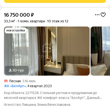
16 750 000
₽
33,3 м²
1-комн. квартира
10 этаж из 12
новостройка
3D-тур
Лесная
16 мин.
ЖК «БелАрт»
, 4 квартал 2023
Код объекта: 2271528. Стильная уютная и продуманная до
мелочей квартира в ЖК комфорт-класса "БелАрт". Данный
корпус был введен в эксплуатацию первым и поэтому все
Агентство Лявшина Элина Вячеславовна
ремонты закончены, парадная чистая, вокруг