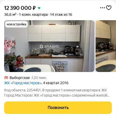
12 390 000
₽
36,6 м²
1-комн. квартира
14 этаж из 16
новостройка
Выборгская
20 мин.
ЖК «Город мастеров»
, 4 квартал 2016
Код объекта: 2254451. В продаже 1 комнатная квартира в ЖК
Город Мастеров! ЖК «Город мастеров» современный жилой
комплекс от проверенного застройщика: 16-этажный
монолитный дом, введён в эксплуатацию в 2016 году.
Позвонить
Территория комплекса надёжно