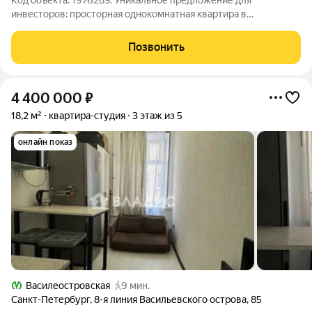
Код объекта: 1976289. Уникальное предложение для
инвесторов: просторная однокомнатная квартира в
историческом центре Санкт-Петербурга по адресу улица
Академика Лебедева, 17/2. Квартира расположена на 3 этаже
Позвонить
пятиэтажного кирпичного дома 1901 года
4 400 000
₽
18,2 м²
квартира-студия
3 этаж из 5
онлайн показ
Василеостровская
9 мин.
Санкт-Петербург
,
8-я линия Васильевского острова
,
85