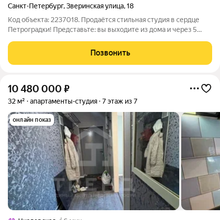
Санкт-Петербург
,
Зверинская улица
,
18
Код объекта: 2237018. Продаётся стильная студия в сердце
Петроградки! Представьте: вы выходите из дома и через 5
минут уже на станции метро. А вокруг вся красота
исторического Петербурга! Петропавловская крепость,
Позвонить
Эрмитаж, Дворцовая площадь,
10 480 000
₽
32 м²
апартаменты-студия
7 этаж из 7
онлайн показ