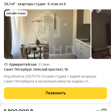
39,3 м²
квартира-студия
6 этаж из 6
онлайн показ
Адмиралтейская
3 мин.
Санкт-Петербург
,
Невский проспект
,
16
Код объекта: 2257579. Готовая студия, с видом на крыши
Санкт-Петербурга, в нескольких минутах ходьбы от
Дворцовой площади! Квартира расположена в доме по
Невскому проспекту, один из самых узнаваемых адресов
Позвонить
города удобная транспортная связность и