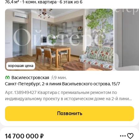
76,4 м²
1-комн. квартира
6 этаж из 6
хорошая цена
Василеостровская
9 мин.
Санкт-Петербург
,
2-я линия Васильевского острова
,
15/7
Арт. 138949427 Квартира с премиальным ремонтом по
индивидуальному проекту в историческом доме на 2-й линии
Васильевского острова. Планировка включает спальню с
гардеробной, кухню-гостиную, два санузла и отдельную
Позвонить
гардеробную при входе. из окон
14 700 000
₽