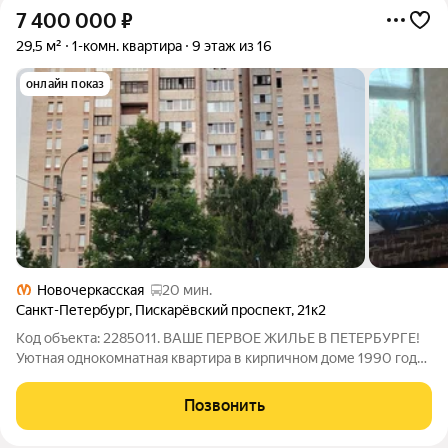
7 400 000
₽
29,5 м²
1-комн. квартира
9 этаж из 16
онлайн показ
Новочеркасская
20 мин.
Санкт-Петербург
,
Пискарёвский проспект
,
21к2
Код объекта: 2285011. ВАШЕ ПЕРВОЕ ЖИЛЬЕ В ПЕТЕРБУРГЕ!
Уютная однокомнатная квартира в кирпичном доме 1990 года
постройки. Дом строился по индивидуальному проекту, таких
домов в Петербурге всего два! Квартира требует
Позвонить
косметического ремонта. О доме: