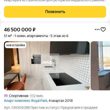
квартира в историческом центре Красногвардейского района
на Большеохтинском проспекте. Лучший вариант для тех, кто
выбирает и тихие дворы и инфраструктуру. Интересный
Позвонить
вариант под инвестицию.
46 500 000
₽
51 м²
1-комн. апартаменты
5 этаж из 6
новостройка
Спортивная
12 мин.
Апарт-комплекс Royal Park
, 4 квартал 2018
Арт. 139305088 Престиж и статус! Предлагаем к продаже