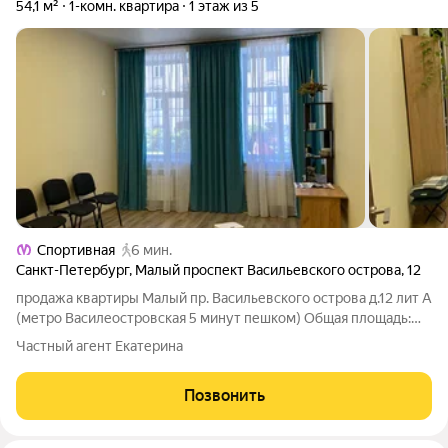
54,1 м²
1-комн. квартира
1 этаж из 5
Спортивная
6 мин.
Санкт-Петербург
,
Малый проспект Васильевского острова
,
12
продажа квартиры Малый пр. Васильевского острова д.12 лит А
(метро Василеостровская 5 минут пешком) Общая площадь:
54.1 кв.м этаж: 1-й три окна на малый пр, вход через арку со
Частный агент Екатерина
двора, одна квартира на этаже, в квартире сделан свежий
ремонт год назад,
Позвонить