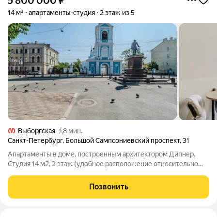
5 800 000
₽
14 м²
апартаменты-студия
2 этаж из 5
Выборгская
8 мин.
Санкт-Петербург
,
Большой Сампсониевский проспект
,
31
Апартаменты в доме, построенным архитектором Дипнер.
Студия 14 м2, 2 этаж (удобное расположение относительно
других студий) Выделенный кадастр на помещение, доля в
собственности на землю, на котором находится здание Тихая,
Позвонить
соседство только с 1ой