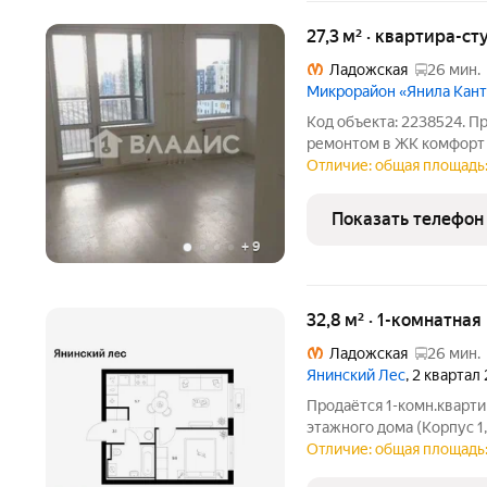
27,3 м² · квартира-ст
Ладожская
26 мин.
Микрорайон «Янила Кан
Код объекта: 2238524. П
ремонтом в ЖК комфорт 
Девелопмент. Расположена на 7 этаже. Л
Отличие: общая площадь: 
м. Ладожская / Проспект
транспорте. быстрый
Показать телефон
+
9
32,8 м² · 1-комнатная
Ладожская
26 мин.
Янинский Лес
, 2 квартал
Продаётся 1-комн.кварти
этажного дома (Корпус 1,
Светлый просторный под
Отличие: общая площадь:
планировка, большие окн