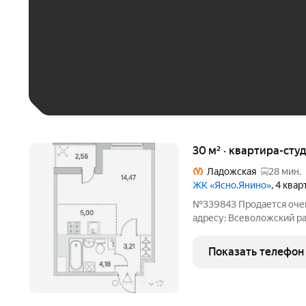
До 30 тыс. ₽
До 50 тыс. ₽
До 70 тыс. ₽
Больше 100 тыс. ₽
30 м² · квартира-студ
Ладожская
28 мин.
ЖК «Ясно.Янино»
, 4 ква
№339843 Продается очен
адресу: Всеволожский рай
30 м2. Вид на лес. ЖК Я
комнатой, но очень прос
Показать телефон
стиральную машинку.
+
17