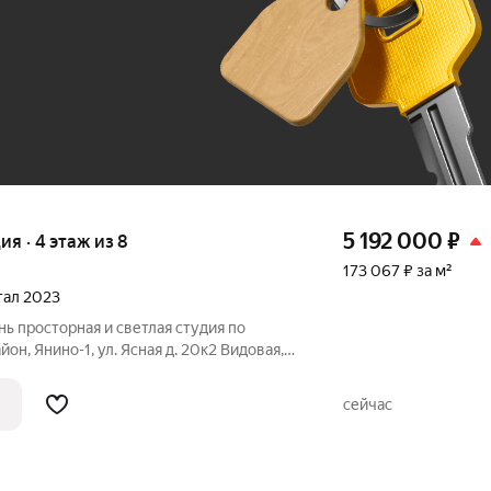
До 100 тыс. ₽
5 192 000
₽
ия · 4 этаж из 8
173 067 ₽ за м²
ртал 2023
ь просторная и светлая студия по
он, Янино-1, ул. Ясная д. 20к2 Видовая,
сно Янино. Санузел совмещен с ванной
торен, легко можно поставить
сейчас