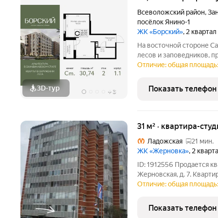
Всеволожский район
,
За
посёлок Янино-1
ЖК «Борский»
, 2 кварта
На восточной стороне Са
лесов и заповедников, п
площадью 30.74 кв. м, на
Отличие: общая площадь: 
расположена в новом жи
«Борский» от ГК
3D-тур
Показать телефон
+
3
31 м² · квартира-студ
Ладожская
21 мин.
ЖК «Жерновка»
, 2 кварт
ID: 1912556 Продается кв
Жерновская, д. 7. Кварт
дома. Окна выходят в ти
Отличие: общая площадь: 
Дом 2013 года постройки
чисто,
Показать телефон