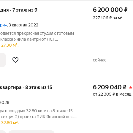
6 200 000
₽
удия · 7 этаж из 9
227 106 ₽ за м²
три»
, 3 квартал 2022
родается прекрасная студия с готовым
класса Янила Кантри от ЛСТ
окация (Янино-1): До ст.
27.30 м².
 Большевиков всего 20 минут на
сейчас
6 209 040
₽
 квартира · 8 этаж из 15
от 22 305 ₽ в месяц
 2028
ра площадью 32.80 кв.м на 8 этаже 15
 секция 2) проекта ПИК Янинский лес.
ъезд на уровне земли, функциональная
 32.80 м².
а, с отделкой. Жилой квартал «Янинский