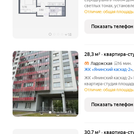
светлых тонах, установл
Кухня с двумя окнами, ч
Отличие: общая площадь:
прихожей выделено мест
магазин,
Показать телефон
+
18
28,3 м² · квартира-ст
Ладожская
16 мин.
ЖК «Янинский каскад-2»
ЖК «Янинский каскад-2» 
квартира-студия площадь
благоустроенный двор. 
Отличие: общая площадь:
проживания или инвестиций.
функциональная планиро
Показать телефон
+
13
30,7 м² · квартира-ст