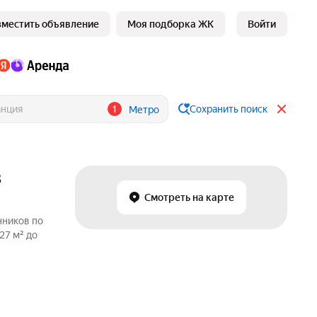
зместить объявление
Моя подборка ЖК
Войти
1
Сохранить поиск
Метро
в
Смотреть на карте
нников по
27 м² до