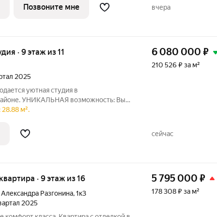
Позвоните мне
вчера
6 080 000
₽
удия · 9 этаж из 11
210 526 ₽ за м²
артал 2025
родается уютная студия в
айоне. УНИКАЛЬНАЯ возможность: Вы
вартиру, в которой еще никто не жил!
28.88 м².
 холодильник и т.д. по своему вкусу. Дом
сейчас
5 795 000
₽
 квартира · 9 этаж из 16
178 308 ₽ за м²
 Александра Разгонина
,
1к3
квартал 2025
 комфорт класса. Квартира с отделкой в