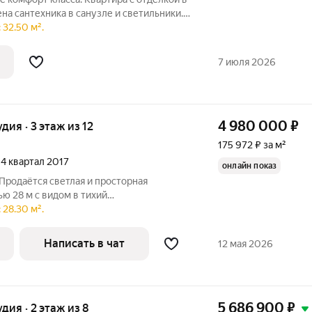
ена сантехника в санузле и светильники.
то позволяет её удобно зонировать. В
 32.50 м².
о для шкафа. Рядом с домом большой
7 июля 2026
4 980 000
₽
удия · 3 этаж из 12
175 972 ₽ за м²
, 4 квартал 2017
онлайн показ
Продаётся светлая и просторная
ю 28 м с видом в тихий
Отличный вариант для комфортного
 28.30 м².
 Преимущества квартиры: удобная и
вка;
Написать в чат
12 мая 2026
5 686 900
₽
удия · 2 этаж из 8