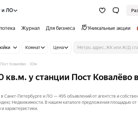
 и ЛО
Ра
потека
Журнал
Для бизнеса
Уникальные акции
ройки
Комнат
Цена
 Пост Ковалёво
30м
 кв.м. у станции Пост Ковалёво 
 в Санкт-Петербурге и ЛО — 495 объявлений от агентств и собстве
 Яндекс Недвижимости. В нашем каталоге предложения площадью от 
 и характеристики.