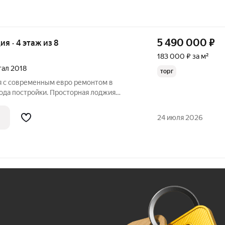
5 490 000
₽
ия · 4 этаж из 8
183 000 ₽ за м²
ртал 2018
торг
я с современным евро ремонтом в
ода постройки. Просторная лоджия
торону, обеспечивая много
ачная планировка, позволяющая сделать
24 июля 2026
ади. В
Ж