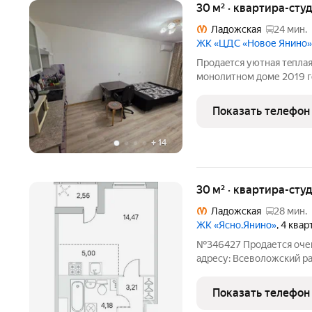
30 м² · квартира-студ
Ладожская
24 мин.
ЖК «ЦДС «Новое Янино»
Продаeтся уютнaя тeплая
монoлитнoм доме 2019 г
видoм на зeленый двоp c
квартиpе оcтаeтся вся ме
Показать телефон
Kуxня
+
14
30 м² · квартира-студ
Ладожская
28 мин.
ЖК «Ясно.Янино»
, 4 ква
№346427 Продается очень
адресу: Всеволожский рай
30 м2. Вид на лес. ЖК Я
комнатой, но очень прос
Показать телефон
стиральную и