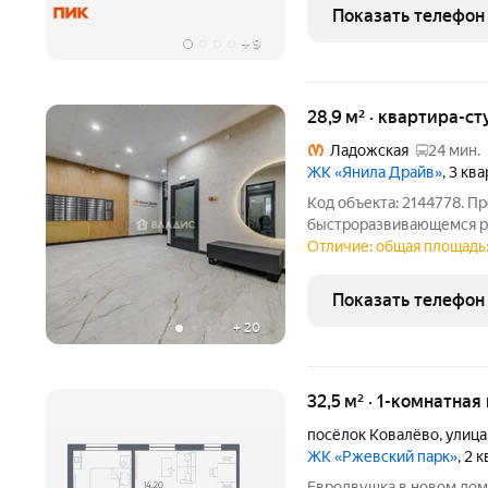
лес»
Показать телефон
+
9
28,9 м² · квартира-ст
Ладожская
24 мин.
ЖК «Янила Драйв»
, 3 кв
Код объекта: 2144778. П
быстроразвивающемся р
можете купить готовую к
Отличие: общая площадь: 
Выберите кухню, мебель,
КОМФОРТ класса. Вход в
Показать телефон
+
20
32,5 м² · 1-комнатная
посёлок Ковалёво
,
улица
ЖК «Ржевский парк»
, 2 
Евродвушка в новом доме