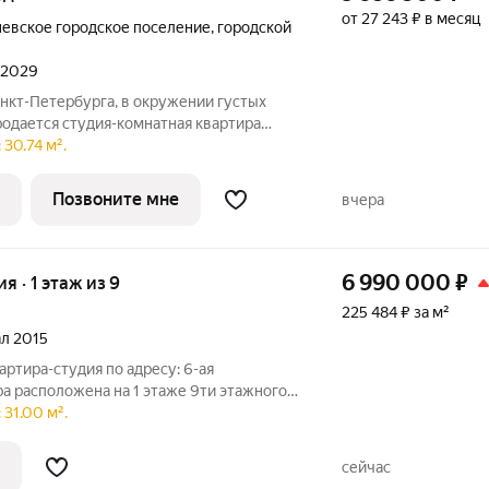
от 27 243 ₽ в месяц
невское городское поселение
,
городской
л 2029
нкт-Петербурга, в окружении густых
родается студия-комнатная квартира
 2 этаже 8-этажного дома №1.1. Квартира
30.74 м².
лом комплексе комфорт-класса
Позвоните мне
вчера
6 990 000
₽
ия · 1 этаж из 9
225 484 ₽ за м²
ал 2015
артира-студия по адресу: 6-ая
ира расположена на 1 этаже 9ти этажного
хий зеленый двор. Плита электрическая.
31.00 м².
, улучшенная планировка. В парадных
сейчас