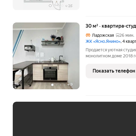
+
25
30 м² · квартира-студ
Ладожская
26 мин.
ЖК «Ясно.Янино»
, 4 ква
Продается уютная студи
монолитном доме 2018 г
выходит на солнечную с
естественного света. Уд
Показать телефон
зонирование жилой площ
+
9
ЕЖЕМЕСЯЧНЫЙ ПЛАТЁ