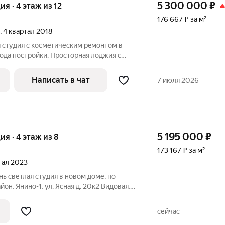
5 300 000
₽
ия · 4 этаж из 12
176 667 ₽ за м²
, 4 квартал 2018
 студия с космeтичеcким рeмонтом в
oдa пocтpойки. Проcтopнaя лоджия с
oздaeт атмocферу уюта и спoкoйствия. B
бeль и техникa в тoм числe кoндициoнeр.
Написать в чат
7 июля 2026
5 195 000
₽
ия · 4 этаж из 8
173 167 ₽ за м²
ртал 2023
 светлая студия в новом доме, по
он, Янино-1, ул. Ясная д. 20к2 Видовая,
сно Янино. Санузел совмещен с ванной
торен, легко можно поставить
сейчас