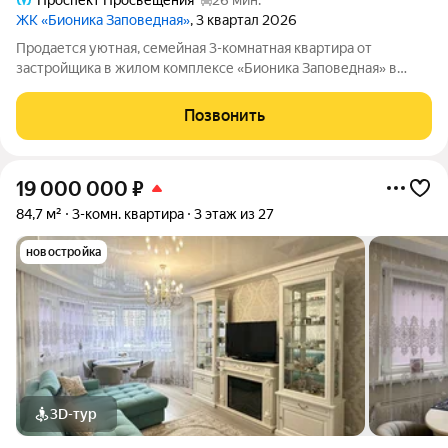
Проспект Просвещения
26 мин.
ЖК «Бионика Заповедная»
, 3 квартал 2026
Продается уютная, семейная 3-комнатная квартира от
застройщика в жилом комплексе «Бионика Заповедная» в
динамичном Приморском районе. До метро можно добраться
на транспорте всего за 11 минут. Мастер-спальня с
Позвонить
собственной ванной комнатой. Самое
19 000 000
₽
84,7 м²
3-комн. квартира
3 этаж из 27
новостройка
3D-тур