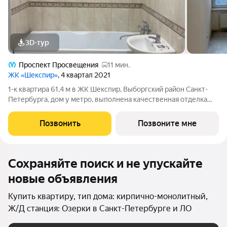
3D-тур
Проспект Просвещения
11 мин.
ЖК «Шекспир»
, 4 квартал 2021
1-к квартира 61,4 м в ЖК Шекспир, Выборгский район Санкт-
Петербурга, дом у метро, выполнена качественная отделка
Покупка квартиры у застройщика. О КВАРТИРЕ: Кухня-
гостиная 28,76 м одно из ключевых преимуществ квартиры.
Позвонить
Позвоните мне
Просторное открытое
Сохраняйте поиск и не упускайте
новые объявления
Купить квартиру, тип дома: кирпично-монолитный,
Ж/Д станция: Озерки в Санкт-Петербурге и ЛО