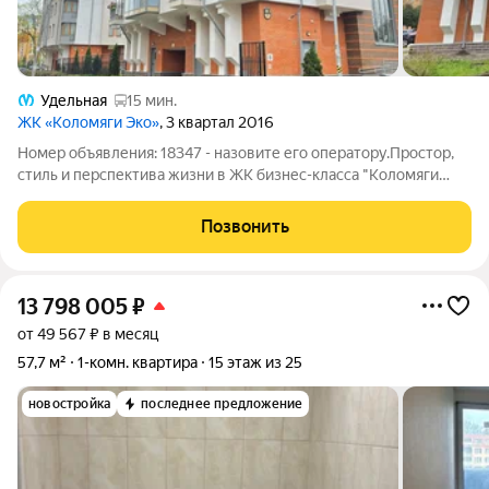
Удельная
15 мин.
ЖК «Коломяги Эко»
, 3 квартал 2016
Номер объявления: 18347 - назовите его оператору.Простор,
стиль и перспектива жизни в ЖК бизнес-класса "Коломяги
ЭКО"! Продается к продаже эксклюзивная трёхкомнатная
квартира площадью 87,9 м2 в одном из самых зелёных и
Позвонить
престижных районов
13 798 005
₽
от 49 567 ₽ в месяц
57,7 м²
1-комн. квартира
15 этаж из 25
новостройка
последнее предложение