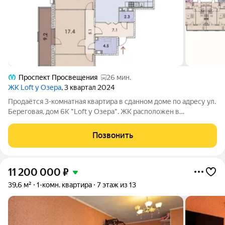
Проспект Просвещения
26 мин.
ЖК Loft у Озера
, 3 квартал 2024
Продаётся 3-комнатная квартира в сданном доме по адресу ул.
Береговая, дом 6К "Loft у Озера". ЖК расположен в
Выборгском районе Санкт-Петербурга, МО Шувалово-Озерки,
в 300-х метрах от Большого Суздальского озера. До метро
Позвонить
Проспект Просвещения и метро
11 200 000
₽
39,6 м²
1-комн. квартира
7 этаж из 13