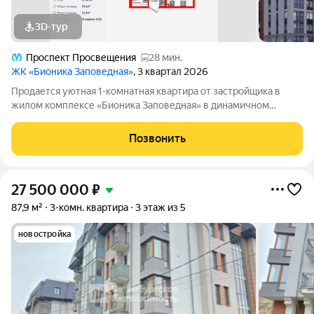
3D-тур
Проспект Просвещения
28 мин.
ЖК «Бионика Заповедная»
, 3 квартал 2026
Продается уютная 1-комнатная квартира от застройщика в
жилом комплексе «Бионика Заповедная» в динамичном
Приморском районе. До метро можно добраться на
транспорте всего за 11 минут. Удобная, классическая,
Позвонить
функциональная европланировка, большая
27 500 000
₽
87,9 м²
3-комн. квартира
3 этаж из 5
новостройка