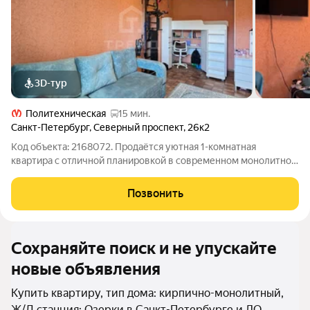
3D-тур
Политехническая
15 мин.
Санкт-Петербург
,
Северный проспект
,
26к2
Код объекта: 2168072. Продаётся уютная 1-комнатная
квартира с отличной планировкой в современном монолитном
доме 2006 года постройки. Отличный вариант для
комфортной жизни или выгодной инвестиции под аренду. О
Позвонить
КВАРТИРЕ: Косметический ремонт можно
Сохраняйте поиск и не упускайте
новые объявления
Купить квартиру, тип дома: кирпично-монолитный,
Ж/Д станция: Озерки в Санкт-Петербурге и ЛО