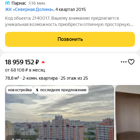
Парнас
16 мин.
ЖК «Северная Долина»
, 4 квартал 2015
Код объекта: 2140017. Вашему вниманию предлагается
уникальная возможность приобрести отличную просторную
трёхкомнатную квартиру в Приморском районе Санкт-
Петербурга. Эта квартира станет идеальным выбором для тех,
Позвонить
кто ценит комфорт и качество и хочет
18 959 152
₽
от 68 108 ₽ в месяц
78,8 м²
2-комн. квартира
25 этаж из 25
новостройка
последнее предложение