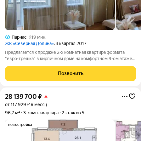
Парнас
19 мин.
ЖК «Северная Долина»
, 3 квартал 2017
Предлагается к продаже 2-х комнатная квартира формата
"евро-трешка" в кирпичном доме на комфортном 9-ом этаже в
ЖК "Северная долина". Квартира 3-х сторонняя восток-юг-
запад, в удовлетворительном жилом состоянии с ремонтом от
Позвонить
застройщика. Застекленный
28 139 700
₽
от 117 929 ₽ в месяц
96,7 м²
3-комн. квартира
2 этаж из 5
новостройка