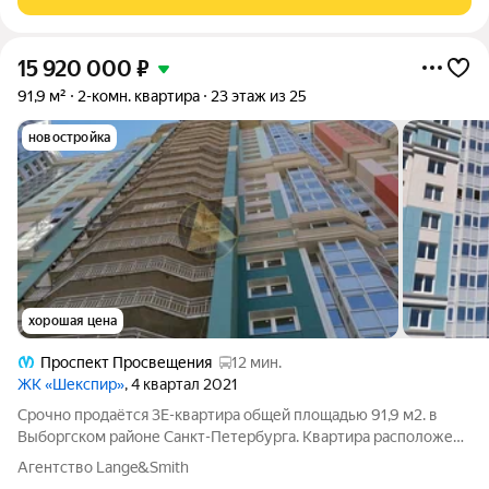
15 920 000
₽
91,9 м²
2-комн. квартира
23 этаж из 25
новостройка
хорошая цена
Проспект Просвещения
12 мин.
ЖК «Шекспир»
, 4 квартал 2021
Срочно продаётся 3Е-квартира общей площадью 91,9 м2. в
Выборгском районе Санкт-Петербурга. Квартира расположена
в кирпично-монолитном доме комфорт-класса. Идеальный
Агентство Lange&Smith
вариант для семейной жизни в районе с развитой