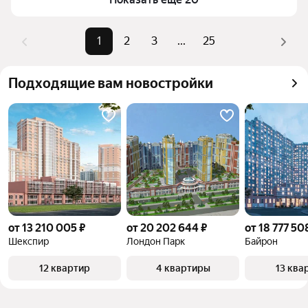
комбинации фильтров, например «» или «»
Помимо удобной сортировки по цене продажи вы 
1
2
3
...
25
можете отсортировать результаты по стоимости 
квадратного метра или площади
Подходящие вам новостройки
от 13 210 005 ₽
от 20 202 644 ₽
от 18 777 50
Шекспир
Лондон Парк
Байрон
12 квартир
4 квартиры
13 ква