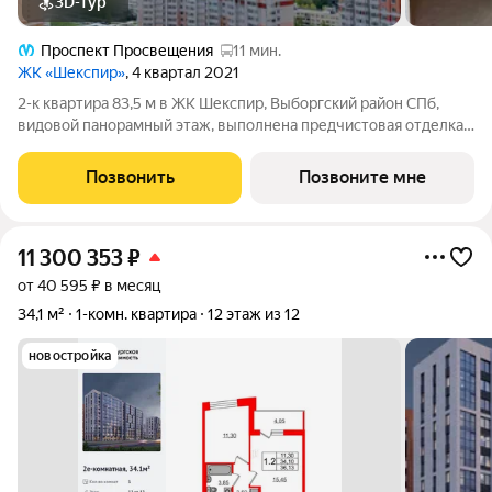
3D-тур
Проспект Просвещения
11 мин.
ЖК «Шекспир»
, 4 квартал 2021
2-к квартира 83,5 м в ЖК Шекспир, Выборгский район СПб,
видовой панорамный этаж, выполнена предчистовая отделка.
Прямая продажа от застройщика. Подойдёт тем, кто ищет
просторную видовую квартиру с большой кухней-гостиной,
Позвонить
Позвоните мне
двумя отдельными комнатами и
11 300 353
₽
от 40 595 ₽ в месяц
34,1 м²
1-комн. квартира
12 этаж из 12
новостройка