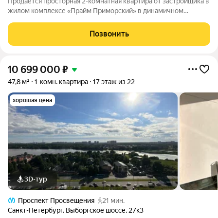
Продается просторная 2-комнатная квартира от застройщика в
жилом комплексе «Прайм Приморский» в динамичном
Приморском районе. До метро можно добраться на
транспорте всего за 15 минут. Мастер-спальня с собственной
Позвонить
ванной комнатой. Самое приватное
10 699 000
₽
47,8 м²
1-комн. квартира
17 этаж из 22
хорошая цена
3D-тур
Проспект Просвещения
21 мин.
Санкт-Петербург
,
Выборгское шоссе
,
27к3