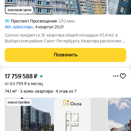
хорошая цена
Проспект Просвещения
12 мин.
ЖК «Шекспир»
, 4 квартал 2021
Срочно продаётся 3Е-квартира общей площадью 93,4 м2. в
Выборгском районе Санкт-Петербурга. Квартира расположена
в кирпично-монолитном доме комфорт-класса. Идеальный
вариант для семейной жизни в районе с развитой
Позвонить
инфраструктурой. О квартире: Квартира
17 759 588
₽
от 63 799 ₽ в месяц
74,1 м²
3-комн. квартира
4 этаж из 7
новостройка