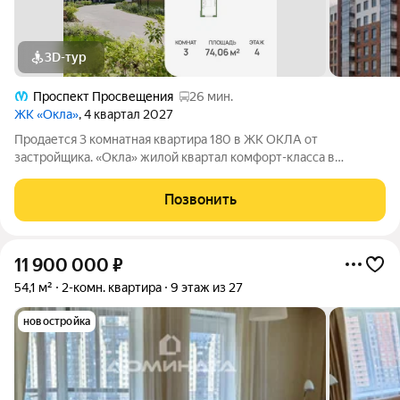
3D-тур
Проспект Просвещения
26 мин.
ЖК «Окла»
, 4 квартал 2027
Продается 3 комнатная квартира 180 в ЖК ОКЛА от
застpойщикa. «Окла» жилой квартал комфорт-класса в
Приморском районе Санкт-Петербурга. Расположен в
окружении парков и озёр с развитой инфраструктурой.
Позвонить
Первые корпуса уже сданы и заселены. Удобная
11 900 000
₽
54,1 м²
2-комн. квартира
9 этаж из 27
новостройка