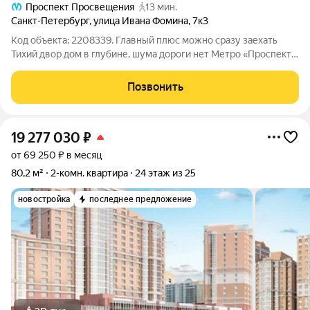
Проспект Просвещения
13 мин.
Санкт-Петербург
,
улица Ивана Фомина
,
7к3
Код объекта: 2208339. Главный плюс можно сразу заехать
Тихий двор дом в глубине, шума дороги нет Метро «Проспект
Просвещения» 15 минут пешком, до центра без пересадок
Кухня 8 м (отдельная) + большой балкон Огороженная
Позвонить
территория,
19 277 030
₽
от 69 250 ₽ в месяц
80,2 м²
2-комн. квартира
24 этаж из 25
новостройка
последнее предложение