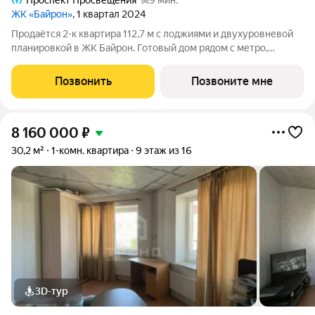
Проспект Просвещения
9 мин.
ЖК «Байрон»
, 1 квартал 2024
Продаётся 2-к квартира 112,7 м с лоджиями и двухуровневой
планировкой в ЖК Байрон. Готовый дом рядом с метро,
парками. Покупка квартиры от застройщика. Дом сдан.
Квартира расположена на 2 этаже и имеет двухуровневую
Позвонить
Позвоните мне
планировку, что создаёт ощущение
8 160 000
₽
30,2 м²
1-комн. квартира
9 этаж из 16
3D-тур