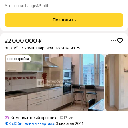
расположена в кирпично-монолитном доме комфорт-класса.
Агентство Lange&Smith
Идеальный вариант для семейной жизни в районе с развитой
инфраструктурой. О квартире:
Позвонить
22 000 000
₽
86,7 м²
3-комн. квартира
18 этаж из 25
новостройка
Комендантский проспект
13 мин.
ЖК «Юбилейный квартал»
, 3 квартал 2011