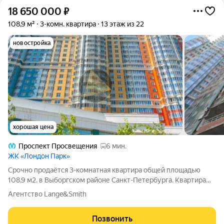
18 650 000
₽
108,9 м²
3-комн. квартира
13 этаж из 22
новостройка
хорошая цена
Проспект Просвещения
6 мин.
ЖК «Лондон Парк»
Срочно продаётся 3-комнатная квартира общей площадью
108,9 м2. в Выборгском районе Санкт-Петербурга. Квартира
расположена в кирпично-монолитном доме комфорт-класса.
Агентство Lange&Smith
Идеальный вариант для спокойной семейной жизни в районе с
развитой инфраструктурой. О
Позвонить