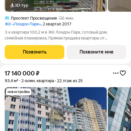
3D-тур
Проспект Просвещения
6 мин.
ЖК «Лондон Парк»
, 2 квартал 2017
3-к квартира 100,2 м в ЖК Лондон Парк, готовый дом,
семейная планировка. Прямая продажа квартиры от
застройщика. Планировка квартиры хороший вариант для
семьи с ребёнком или для тех, кому важно личное
Позвонить
Позвоните мне
пространство для каждого. Три полноценные
17 140 000
₽
93,4 м²
2-комн. квартира
22 этаж из 25
новостройка