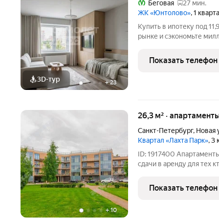
Беговая
27 мин.
ЖК «Юнтолово»
, 1 квар
Купить в ипотеку под 11
рынке и сэкономьте милл
идеальный проект и чист
объявлению мы прикрепи
Показать телефон
готового
3D-тур
+
23
26,3 м² · апартаменты
Санкт-Петербург
,
Новая 
Квартал «Лахта Парк»
, 3
ID: 1917400 Апартаменты
сдачи в аренду для тех к
черте! Престижный компл
Парковка.Спа-комплекс 
Показать телефон
приходят
+
10