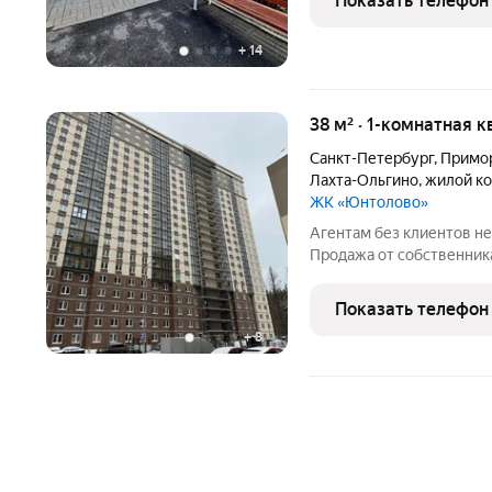
Показать телефон
+
14
38 м² · 1-комнатная 
Санкт-Петербург
,
Примор
Лахта-Ольгино
,
жилой к
ЖК «Юнтолово»
Агентам без клиентов не 
Продажа от собственника
Показать телефон
+
8