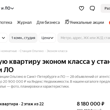
 и ЛО
Ра
потека
Журнал
Для бизнеса
Уникальные акции
1 комн., студия
Цена
 1-комнатные
Станция Ольгино
Эконом класса
ую квартиру эконом класса у ста
и ЛО
анции Ольгино в Санкт-Петербурге и ЛО — 28 объявлений от агентс
 до 20 900 000 ₽ на Яндекс Недвижимости. В нашем каталоге пред
илье — фото, планировки и характеристики.
8 180 000
₽
 квартира · 2 этаж из 22