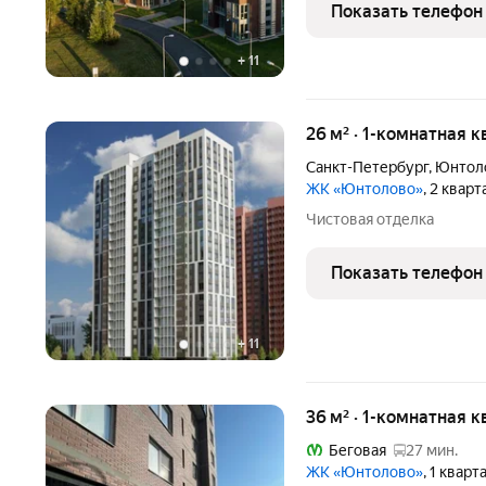
возможностью размещени
Показать телефон
открытой зоны отдыха, 
+
11
26 м² · 1-комнатная к
Санкт-Петербург
,
Юнтоло
ЖК «Юнтолово»
, 2 квар
Чистовая отделка
Показать телефон
+
11
36 м² · 1-комнатная 
Беговая
27 мин.
ЖК «Юнтолово»
, 1 квар