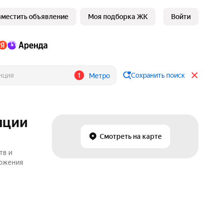
зместить объявление
Моя подборка ЖК
Войти
1
Сохранить поиск
Метро
нции
Смотреть на карте
тв и
ложения