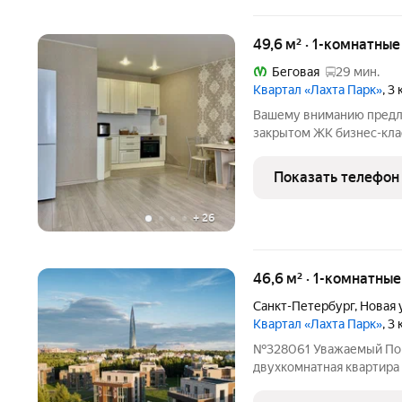
49,6 м² · 1-комнатны
Беговая
29 мин.
Квартал «Лахта Парк»
, 3
Вашему вниманию предл
закрытом ЖК бизнеc-клa
застройка, приватная за
охрана и видеонаблюден
Показать телефон
внимательный подход к 
+
26
46,6 м² · 1-комнатны
Санкт-Петербург
,
Новая 
Квартал «Лахта Парк»
, 3
№328061 Уважаемый Пок
двухкомнатная квартира 
патио зоной на прилегаю