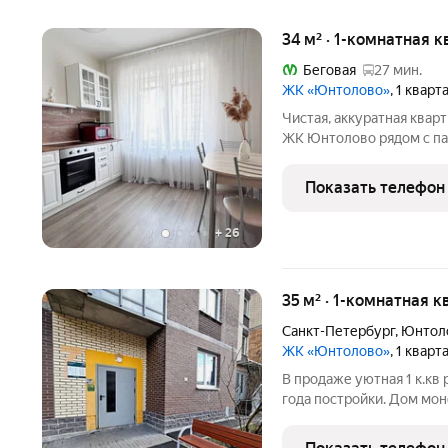
34 м² · 1-комнатная 
Беговая
27 мин.
ЖК «Юнтолово»
, 1 квар
Чистая, аккуратная квар
ЖК Юнтолово рядом с па
городской жизнью и прир
3 м балкон) дарит ощущен
Показать телефон
уютная
+
26
35 м² · 1-комнатная к
Санкт-Петербург
,
Юнтоло
ЖК «Юнтолово»
, 1 кварт
В продаже уютная 1 к.кв
года постройки. Дом мон
квартира общая площадь 
кв.м., кухня 8,8 кв.м. Вы