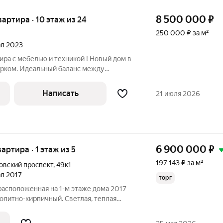
8 500 000
₽
квартира · 10 этаж из 24
250 000 ₽ за м²
тал 2023
тира с мебелью и техникой ! Новый дом в
рком. Идеальный баланс между
одой. Продуманная планировка (33,7 м +
ие простора: квадратная кухня 10,7 м и
Написать
21 июля 2026
6 900 000
₽
вартира · 1 этаж из 5
197 143 ₽ за м²
вский проспект
,
49к1
ал 2017
торг
 расположенная на 1-м этаже дома 2017
олитно-кирпичный. Светлая, теплая
35 кв.м., комната правильной формы 14,8
сота потолков 2,65 м. В квартире окна