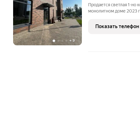
Продается светлая 1-но 
монолитном доме 2023 г
Юнтолово. Из окон, кото
лес, и солнечная сторон
Показать телефон
светом.
+
9