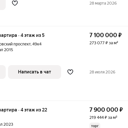
я зоны барбекю, детской площадки,
28 марта 2026
с собственным
7 100 000
₽
вартира · 4 этаж из 5
273 077 ₽ за м²
вский проспект
,
49к4
тал 2015
Написать в чат
28 июля 2026
7 900 000
₽
квартира · 4 этаж из 22
219 444 ₽ за м²
тал 2023
торг