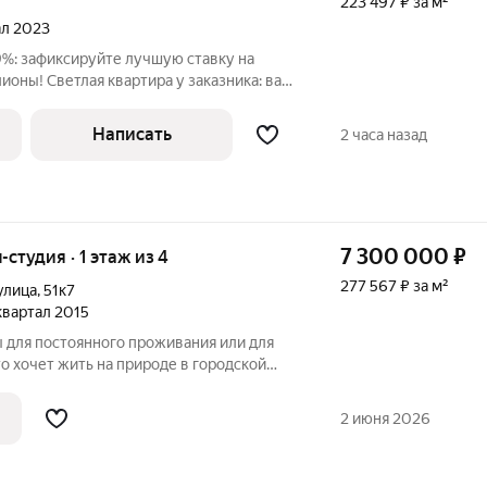
223 497 ₽ за м²
тал 2023
,9%: зафиксируйте лучшую ставку на
ионы! Светлая квартира у заказника: ваш
ый холст для ремонта мечты! В галерею к
ли варианты 3D-рендера с примером
Написать
2 часа назад
7 300 000
₽
-студия · 1 этаж из 4
277 567 ₽ за м²
улица
,
51к7
 квартал 2015
 для постоянного проживания или для
то хочет жить на природе в городской
екс Лахта Парк. Круглосуточная охрана.
на территории. Звоните! Сообщения
2 июня 2026