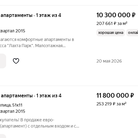
10 300 000
₽
е апартаменты · 1 этаж из 4
207 661 ₽ за м²
 квартал 2015
хорошая цена
онла
агаются комфортные апартаменты в
cca "Лaхта Паpк". Малоэтажная
крытая территория, круглосуточная
ие, ландшафтный дизайн территории,
20 мая 2026
созданию
11 800 000
₽
е апартаменты · 1 этаж из 4
253 219 ₽ за м²
улица
,
51к11
 квартал 2015
упатель! В продаже евро-
(апартамент) с отдельным входом и с
щем просторном участке земли, с