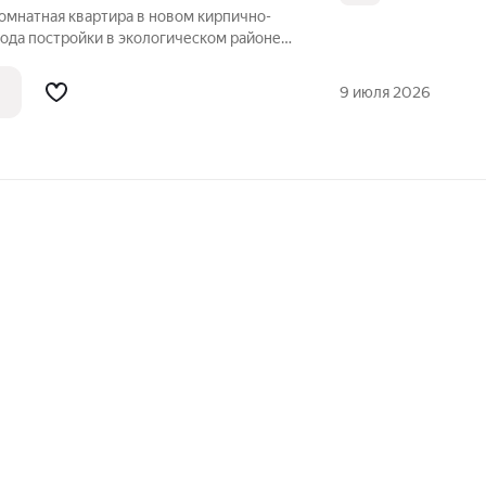
комнатная квартира в новом кирпично-
ода постройки в экологическом районе
рые выходят во двор, открывается вид на
а наполняет квартиру естественным
9 июля 2026