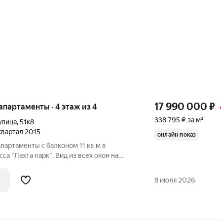
17 990 000
₽
е апартаменты · 4 этаж из 4
338 795 ₽ за м²
улица
,
51к8
 квартал 2015
онлайн показ
артаменты с балконом 11 кв м в
а "Лахта парк". Вид из всех окон на
с и озеро). Площадь 53,1, балкона 11,6
 впечатляющие. Множество птиц и зверей
8 июля 2026