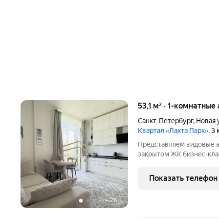
53,1 м² · 1-комнатны
Санкт-Петербург
,
Новая 
Квартал «Лахта Парк»
, 3
Представляем видовые ап
закрытом ЖК бизнес-класс
Юнтоловский заказник (ле
кв. М. Восходы и закаты
Показать телефон
приятно
+
26