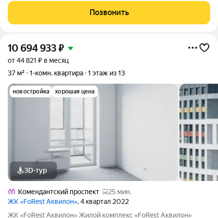
собственной территорией. Во дворе детская площадка, зона
Позвонить
отдыха, альпийские горки,
10 694 933
₽
от 44 821 ₽ в месяц
37 м²
1-комн. квартира
1 этаж из 13
новостройка
хорошая цена
3D-тур
Комендантский проспект
25 мин.
ЖК «FoRest Аквилон»
, 4 квартал 2022
ЖК «FoRest Аквилон» Жилой комплекс «FoRest Аквилон»