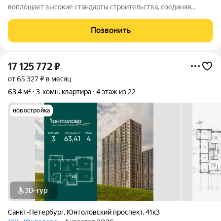
воплощает высокие стандарты строительства, соединяя
инновационные технологии с принципами «зеленой»
урбанистики. Жилой комплекс «FoRest Аквилон» сдан и
Позвонить
сдается с предчистовой отделкой. Доступны
17 125 772
₽
от 65 327 ₽ в месяц
63,4 м²
3-комн. квартира
4 этаж из 22
новостройка
3D-тур
Санкт-Петербург
,
Юнтоловский проспект
,
41к3