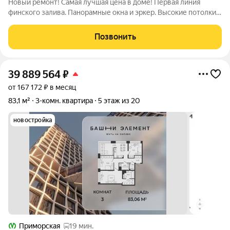
Новый ремонт! Самая лучшая цена в доме! Первая линия
финского залива. Панорамные окна и эркер. Высокие потолки.
Прямо у дома башня Газпрома, Парк 300-летия и флаги.
Посмотреть 20 фото или огромную презентацию по Вашему
Позвонить
запросу. Напишите, позвоните,
39 889 564
₽
от 167 172 ₽ в месяц
83,1 м²
3-комн. квартира
5 этаж из 20
новостройка
Приморская
19 мин.