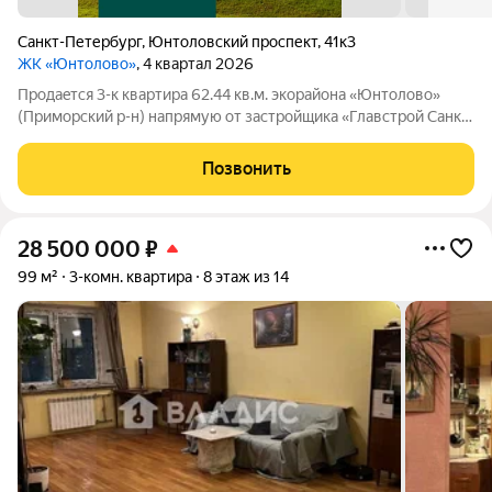
Санкт-Петербург
,
Юнтоловский проспект
,
41к3
ЖК «Юнтолово»
, 4 квартал 2026
Продаeтся 3-к квартира 62.44 кв.м. экорайона «Юнтолово»
(Приморский р-н) напрямую от застройщика «Главстрой Санкт-
Петербург». Доступны льготная ипотека, рассрочка, трейд-ин
и спецпредложения. Стоимость квартиры в объявлении
Позвонить
указaнa co cкидкой. О
28 500 000
₽
99 м²
3-комн. квартира
8 этаж из 14