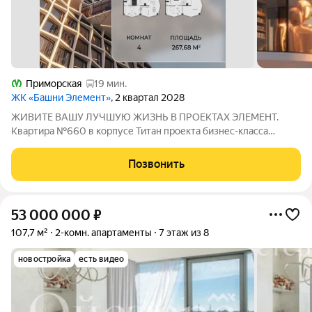
Приморская
19 мин.
ЖК «Башни Элемент»
, 2 квартал 2028
ЖИВИТЕ ВАШУ ЛУЧШУЮ ЖИЗНЬ В ПРОЕКТАХ ЭЛЕМЕНТ.
Квартира №660 в корпусе Титан проекта бизнес-класса
«Башни Элемент». «Башни Элемент» новый жилой проект
бизнес-класса на Васильевском острове от девелоперской
Позвонить
компании «ELEMENТ». В его составе 5 башен,
53 000 000
₽
107,7 м²
2-комн. апартаменты
7 этаж из 8
новостройка
есть видео