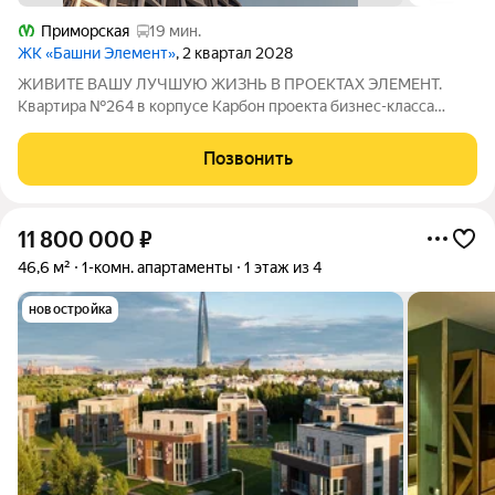
Приморская
19 мин.
ЖК «Башни Элемент»
, 2 квартал 2028
ЖИВИТЕ ВАШУ ЛУЧШУЮ ЖИЗНЬ В ПРОЕКТАХ ЭЛЕМЕНТ.
Квартира №264 в корпусе Карбон проекта бизнес-класса
«Башни Элемент». «Башни Элемент» новый жилой проект
бизнес-класса на Васильевском острове от девелоперской
Позвонить
компании «ELEMENТ». В его составе 5 башен,
11 800 000
₽
46,6 м²
1-комн. апартаменты
1 этаж из 4
новостройка