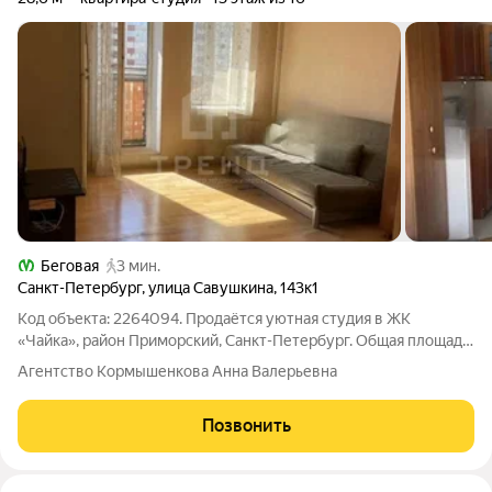
Беговая
3 мин.
Санкт-Петербург
,
улица Савушкина
,
143к1
Код объекта: 2264094. Продаётся уютная студия в ЖК
«Чайка», район Приморский, Санкт-Петербург. Общая площадь
28,6 м, этаж 13/16, потолки 2,8 м. Дом кирпичный, построен в
Агентство Кормышенкова Анна Валерьевна
2006 году. Квартира выполнена с современным евро-
ремонтом, окна выходят на
Позвонить