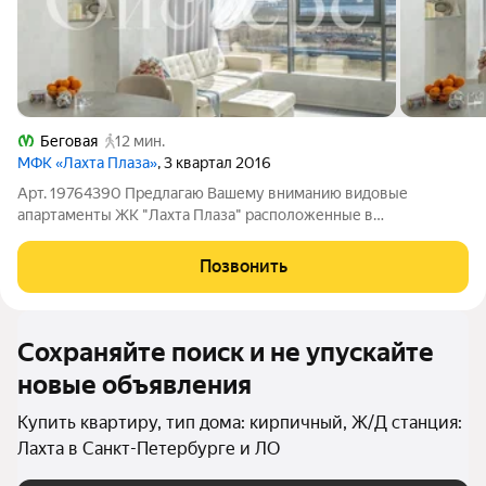
Беговая
12 мин.
МФК «Лахта Плаза»
, 3 квартал 2016
Арт. 19764390 Предлагаю Вашему вниманию видовые
апартаменты ЖК "Лахта Плаза" расположенные в
современной части Санкт-Петербурга, по адресу Приморский
проспект ,78. Из окон квартиры открывается прекрасный вид
Позвонить
на воду и панораму города. 2 комн.
Сохраняйте поиск и не упускайте
новые объявления
Купить квартиру, тип дома: кирпичный, Ж/Д станция:
Лахта в Санкт-Петербурге и ЛО