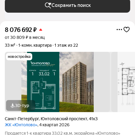
Сохранить поиск
8 076 692
₽
от 30 809 ₽ в месяц
33 м²
1-комн. квартира
1 этаж из 22
новостройка
3D-тур
Санкт-Петербург
,
Юнтоловский проспект
,
41к3
ЖК «Юнтолово»
, 4 квартал 2026
Продаeтся 1-к квартира 33.02 кв.м. экорайона «Юнтолово»