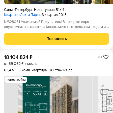
Санкт-Петербург
,
Новая улица
,
51к11
Квартал «Лахта Парк»
, 3 квартал 2015
№328061 Уважаемый Покупатель! В продаже евро-
двухкомнатная квартира (апартамент) с отдельным входом и с
патио зоной на прилегающем просторном участке земли, с
возможностью размещения зоны барбекю, детской площадки,
Позвонить
открытой зоны отдыха, с собственным
18 104 824
₽
от 69 062 ₽ в месяц
63,4 м²
3-комн. квартира
20 этаж из 22
новостройка