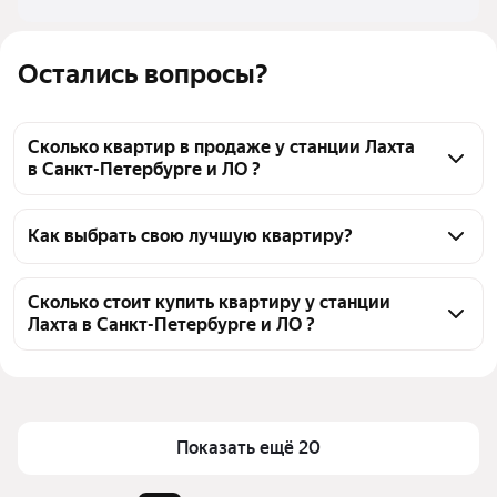
Остались вопросы?
Сколько квартир в продаже у станции Лахта
в Санкт-Петербурге и ЛО ?
На Яндекс Недвижимости в продаже у станции 
Лахта в Санкт-Петербурге и ЛО 203 квартиры, из 
Как выбрать свою лучшую квартиру?
них 3 объявления от собственников, 19 объявлений 
Чтобы купить квартиру в кирпичном доме у 
от агентств, 181 объявление от застройщиков
станции Лахта, воспользуйтесь тепловой картой 
Сколько стоит купить квартиру у станции
Лахта в Санкт-Петербурге и ЛО ?
для оценки инфраструктуры и транспортной 
доступности в выбранном районе у станции Лахта в 
Цена за квадратный метр
216 981 — 1,53 млн ₽
Санкт-Петербурге и ЛО
Площадь
23 — 268 м²
Для легкого выбора подходящей квартиры в 
Самый дорогой объект
409,94 млн ₽
верхней части страницы есть самые частые 
Показать ещё 20
комбинации фильтров, например «» или «»