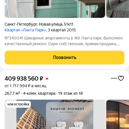
Санкт-Петербург
,
Новая улица
,
51к11
Квартал «Лахта Парк»
, 3 квартал 2015
№340041 Шикарные апартаменты в ЖК Лахта парк. Выполнен
качественный ремонт. Один собственник, прямая продажа.
Закрытая территория, профессиональная охрана комплекса
24/7. На территории комплекса кафе, фитнес-студия, студия
Позвонить
детского творчества,
409 938 560
₽
от 1 717 994 ₽ в месяц
267,7 м²
4-комн. квартира
19 этаж из 18
новостройка