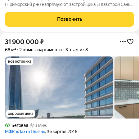
(Приморский р-н) напрямую от застройщика «Главстрой Санкт-
Петербург». Доступны льготная ипотека, рассрочка, трейд-ин
и спецпредложения. Стоимость квартиры в объявлении
Позвонить
указaнa co cкидкой. О
31 900 000
₽
68 м²
2-комн. апартаменты
3 этаж из 8
новостройка
хорошая цена
Беговая
13 мин.
МФК «Лахта Плаза»
, 3 квартал 2016