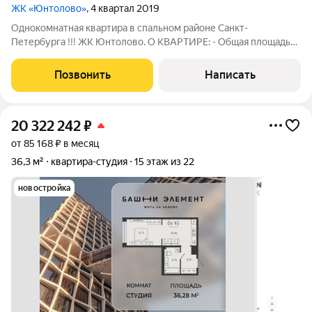
ЖК «Юнтолово»
, 4 квартал 2019
Однокомнатная квартира в спальном районе Санкт-
Петербурга !!! ЖК Юнтолово. О КВАРТИРЕ: - Общая площадь
34,5 кв.м. - Жилая площадь 11,2 кв.м. - Площадь кухни 14,9 кв.м. -
Раздельный санузел 1,8+ 3,0 кв.м. - Балкон - 3,2 м2 - Квартира
Позвонить
Написать
располагается на
20 322 242
₽
от 85 168 ₽ в месяц
36,3 м²
квартира-студия
15 этаж из 22
новостройка