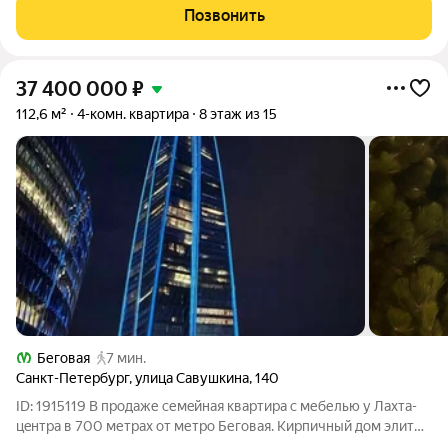
урбанистики. Жилой комплекс «FoRest Аквилон» сдан и
Позвонить
сдается с предчистовой отделкой. Доступны
37 400 000
₽
112,6 м²
4-комн. квартира
8 этаж из 15
Беговая
7 мин.
Санкт-Петербург
,
улица Савушкина
,
140
ID: 1915119 В продаже семeйнaя квартира с мебелью у Лaxта-
цeнтpa в 700 метрах от метро Беговая. Кирпичный дом элит
класса от застройщика Отделстрой с благоустроенной