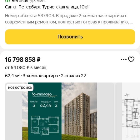
Беговая
3 мин.
Санкт-Петербург
,
Туристская улица
,
10к1
Номер объекта: 537904. В продаже 2-комнатная квартира с
современным ремонтом, полностью готовая к проживанию, в
одном из самых востребованных районов Санкт-Петербурга
Приморском, рядом со станцией метро «Беговая». Квартира с
Позвонить
современной
16 798 858
₽
от 64 080 ₽ в месяц
62,4 м²
3-комн. квартира
2 этаж из 22
новостройка