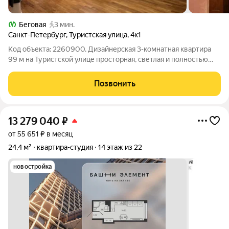
Беговая
3 мин.
Санкт-Петербург
,
Туристская улица
,
4к1
Код объекта: 2260900. Дизайнерская 3-комнатная квартира
99 м на Туристской улице просторная, светлая и полностью
готовая к проживанию. Этаж 8 из 14 в кирпичном доме 2000
года стабильная температура и шумоизоляция, которую дает
Позвонить
добротная конструкция
13 279 040
₽
от 55 651 ₽ в месяц
24,4 м²
квартира-студия
14 этаж из 22
новостройка