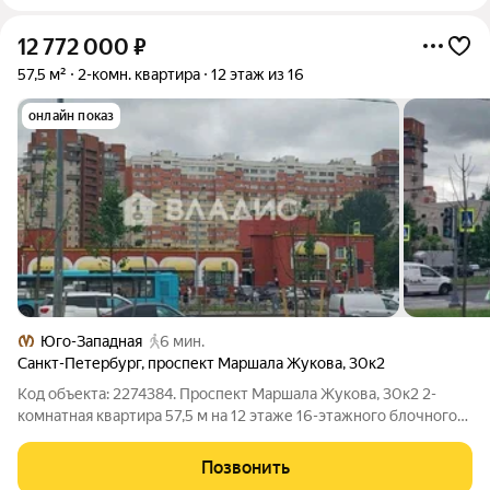
12 772 000
₽
57,5 м²
2-комн. квартира
12 этаж из 16
онлайн показ
Юго-Западная
6 мин.
Санкт-Петербург
,
проспект Маршала Жукова
,
30к2
Код объекта: 2274384. Проспект Маршала Жукова, 30к2 2-
комнатная квартира 57,5 м на 12 этаже 16-этажного блочного
дома. Изолированные комнаты и окна во двор создают
спокойную, светлую атмосферу; предложение по цене
Позвонить
отражает текущее состояние рынка.