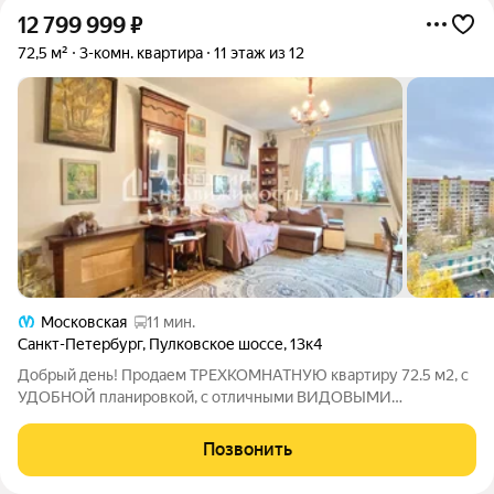
12 799 999
₽
72,5 м²
3-комн. квартира
11 этаж из 12
Московская
11 мин.
Санкт-Петербург
,
Пулковское шоссе
,
13к4
Добрый день! Продаем ТРЕХКОМНАТНУЮ квартиру 72.5 м2, с
УДОБНОЙ планировкой, с отличными ВИДОВЫМИ
характеристиками, в доме 137-ой серии, в ПРЕСТИЖНОМ
Московском районе Санкт-Петербурга, БЕЗ ОБРЕМЕНЕНИЙ, в
Позвонить
20 минутах ХОДЬБЫ от станции метро