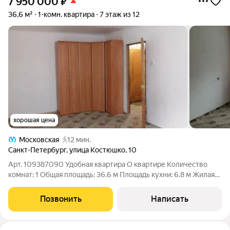
7 950 000
₽
36,6 м²
1-комн. квартира
7 этаж из 12
хорошая цена
Московская
12 мин.
Санкт-Петербург
,
улица Костюшко
,
10
Арт. 109387090 Удобная квартира О квартире Количество
комнат: 1 Общая площадь: 36.6 м Площадь кухни: 6.8 м Жилая
площадь: 21.5 м Этаж: 7 из 12 Дополнительно: панорамные окна
Высота потолков: 2.5 м Санузел: совмещенный Окна: во двор,
Позвонить
Написать
на солнечную