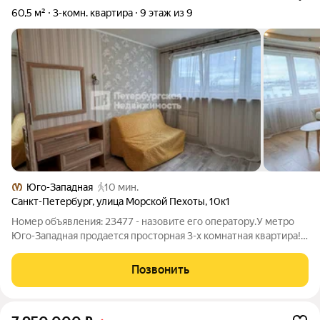
60,5 м²
3-комн. квартира
9 этаж из 9
Юго-Западная
10 мин.
Санкт-Петербург
,
улица Морской Пехоты
,
10к1
Номер объявления: 23477 - назовите его оператору.У метро
Юго-Западная продается просторная 3-х комнатная квартира!
Развитая инфраструктура. Много зелени. Рядом еще 2 станции
метро: Автово и Ленинский проспект. Дом расположен вдали
Позвонить
от шумных улиц.