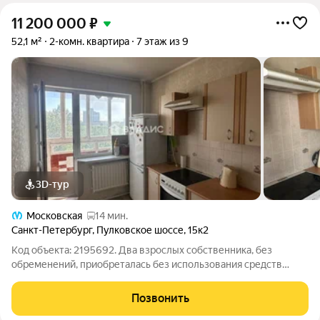
11 200 000
₽
52,1 м²
2-комн. квартира
7 этаж из 9
3D-тур
Московская
14 мин.
Санкт-Петербург
,
Пулковское шоссе
,
15к2
Код объекта: 2195692. Два взрослых собственника, без
обременений, приобреталась без использования средств
материнского капитала, не единственное жилье, более 20 лет
в собственности. Предлагается к покупке просторная, светлая,
Позвонить
теплая двухкомнатная