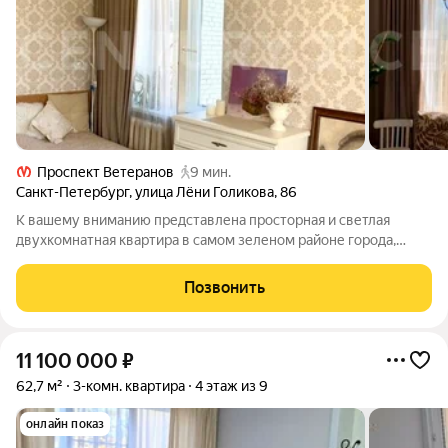
Проспект Ветеранов
9 мин.
Санкт-Петербург
,
улица Лёни Голикова
,
86
К вашему вниманию представлена просторная и светлая
двухкомнатная квартира в самом зеленом районе города,
удобная функциональная планировка, много естественного
света и спокойный двор отличный вариант как для комфортной
Позвонить
жизни, так и для выгодной
11 100 000
₽
62,7 м²
3-комн. квартира
4 этаж из 9
онлайн показ