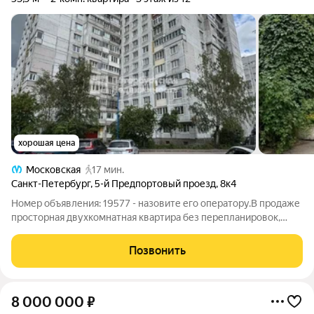
хорошая цена
Московская
17 мин.
Санкт-Петербург
,
5-й Предпортовый проезд
,
8к4
Номер объявления: 19577 - назовите его оператору.В продаже
просторная двухкомнатная квартира без перепланировок,
общей площадью 53,9 кв. м, расположенная на выгодном и
комфортном 3-м этаже 12-этажного панельного дома
Позвонить
улучшенной 137-й серии, 1979 года
8 000 000
₽