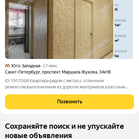
Юго-Западная
7 мин.
Санкт-Петербург
,
проспект Маршала Жукова
,
34к1В
ID: 1917068 Квартира рядом с метро,с отличным
ремонтом,выполненным из дорогих материалов,классным
мастером,посмОтрите нашу квартиру и сразу захотите в ней
жить!!! Лоджия из спальни,застекленная,кухня не большая,но
Позвонить
очень уютная,продаем со встречной
Сохраняйте поиск и не упускайте
новые объявления