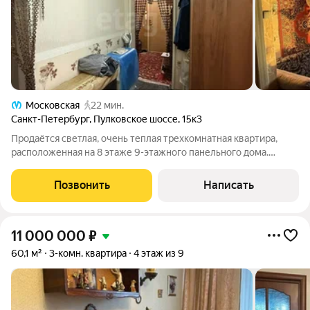
Московская
22 мин.
Санкт-Петербург
,
Пулковское шоссе
,
15к3
Продаётся светлая, очень теплая трехкомнатная квартира,
расположенная на 8 этаже 9-этажного панельного дома.
Планировка включает изолированные комнаты (19,10 м + 17,3
м + 8,5 м), что обеспечивает удобство проживания и личное
Позвонить
Написать
пространство для всех
11 000 000
₽
60,1 м²
3-комн. квартира
4 этаж из 9