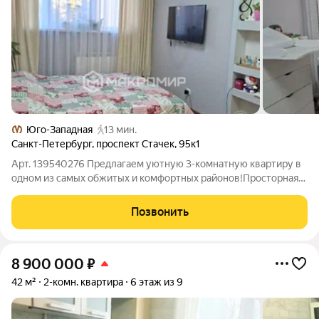
Юго-Западная
13 мин.
Санкт-Петербург
,
проспект Стачек
,
95к1
Арт. 139540276 Предлагаем уютную 3-комнатную квартиру в
одном из самых обжитых и комфортных районов!Просторная
планировка для комфортной жизни, изолированные комнаты:
у каждого члена семьи будет свой уголок для отдыха, работы
Позвонить
или учебы. Идеальное
8 900 000
₽
42 м²
2-комн. квартира
6 этаж из 9