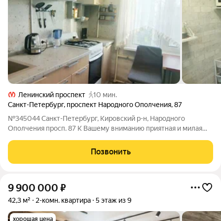
Ленинский проспект
10 мин.
Санкт-Петербург
,
проспект Народного Ополчения
,
87
№345044 Санкт-Петербург, Кировский р-н, Народного
Ополчения просп. 87 К Вашему вниманию приятная и милая
двухкомнатная квартира в развитом районе города. Две
полностью изолированные спальни и просторная кухня.
Позвонить
Делали все для себя! Ремонт выполнен с
9 900 000
₽
42,3 м²
2-комн. квартира
5 этаж из 9
хорошая цена