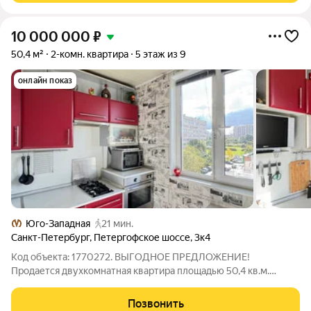
10 000 000
₽
50,4 м²
2-комн. квартира
5 этаж из 9
онлайн показ
Юго-Западная
21 мин.
Санкт-Петербург
,
Петергофское шоссе
,
3к4
Код объекта: 1770272. ВЫГОДНОЕ ПРЕДЛОЖЕНИЕ!
Продается двухкомнатная квартира площадью 50,4 кв.м.
Квартира просторная с удобной планировкой. Комнаты 17,2 и
13,3 кв.м прямоугольной формы. Кухня площадью 7,1 кв.м.
Позвонить