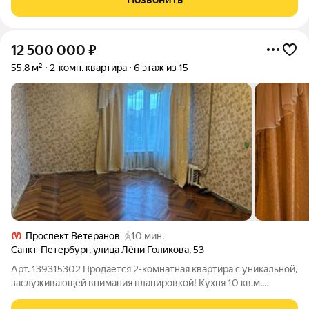
Балкона нет. О доме и
12 500 000
₽
55,8 м²
2-комн. квартира
6 этаж из 15
Проспект Ветеранов
10 мин.
Санкт-Петербург
,
улица Лёни Голикова
,
53
Арт. 139315302 Продается 2-комнатная квартира с уникальной,
заслуживающей внимания планировкой! Кухня 10 кв.м.
правильной формы, где можно реализовать все мечты