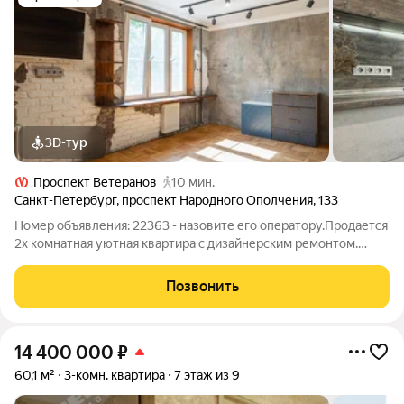
3D-тур
Проспект Ветеранов
10 мин.
Санкт-Петербург
,
проспект Народного Ополчения
,
133
Номер объявления: 22363 - назовите его оператору.Продается
2х комнатная уютная квартира с дизайнерским ремонтом.
Прямая продажа. Съезд на КАД 5 минут, до метро Пр.
Ветеранов 10 минут пешком Развитая инфраструктура: Во
Позвонить
дворе Гимназия (финский,
14 400 000
₽
60,1 м²
3-комн. квартира
7 этаж из 9