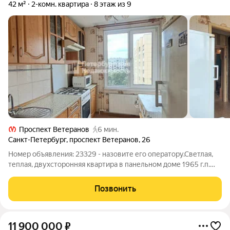
42 м²
2-комн. квартира
8 этаж из 9
Проспект Ветеранов
6 мин.
Санкт-Петербург
,
проспект Ветеранов
,
26
Номер объявления: 23329 - назовите его оператору.Светлая,
теплая, двухсторонняя квартира в панельном доме 1965 г.п.
рядом с м. Проспект Ветеранов. Чистый подъезд, хорошие
соседи. Вокруг много зелени, тихий и уютный двор. В пешей
Позвонить
доступности находятся
11 900 000
₽