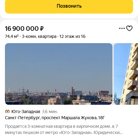
двусторонняя красивый вид. Современный ремонт выполнен в
Позвонить
нейтральных тонах,
16 900 000
₽
74,4 м²
3-комн. квартира
12 этаж из 16
Юго-Западная
6 мин.
Санкт-Петербург
,
проспект Маршала Жукова
,
18Г
Продаётся 3-комнатная квартира в кирпичном доме, в 7
минутах пешком от метро «Юго-Западная». Юридически