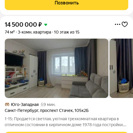
хозяйки. Две равнозначные по метражу комнаты 16,5 кв.м.,
Позвонить
одна из которых обладает
14 500 000
₽
74 м²
3-комн. квартира
10 этаж из 15
Юго-Западная
9 мин.
Санкт-Петербург
,
проспект Стачек
,
105к2Б
1-15; Продается светлая, уютная трехкомнатная квартира в
отличном состоянии в кирпичном доме 1978 года постройки.
Просторные изолированные комнаты, много света. Квартира