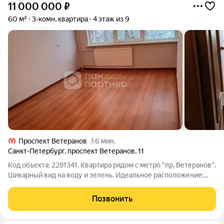
11 000 000
₽
60 м²
3-комн. квартира
4 этаж из 9
Проспект Ветеранов
6 мин.
Санкт-Петербург
,
проспект Ветеранов
,
11
Код объекта: 2281341. Квартира рядом с метро "пр. Ветеранов".
Шикарный вид на воду и зелень. Идеальное расположение:
дом находится во дворе, на берегу речки, до метро 5-6 минут
пешком. Окна одной из комнат выходят на прогулочную зону
Позвонить
вдоль реки, с