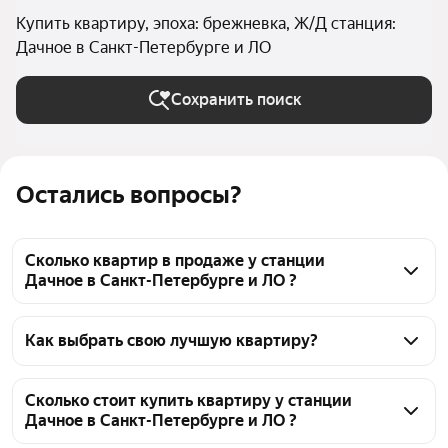
Купить квартиру, эпоха: брежневка, Ж/Д станция:
Дачное в Санкт-Петербурге и ЛО
Сохранить поиск
Остались вопросы?
Сколько квартир в продаже у станции
Дачное в Санкт-Петербурге и ЛО ?
На Яндекс Недвижимости в продаже у станции 
Дачное в Санкт-Петербурге и ЛО 65 квартир, из 
Как выбрать свою лучшую квартиру?
них 3 объявления от собственников, 62 объявления 
Чтобы купить квартиру в брежневке у станции 
от агентств
Дачное, воспользуйтесь тепловой картой для 
Сколько стоит купить квартиру у станции
Дачное в Санкт-Петербурге и ЛО ?
оценки инфраструктуры и транспортной 