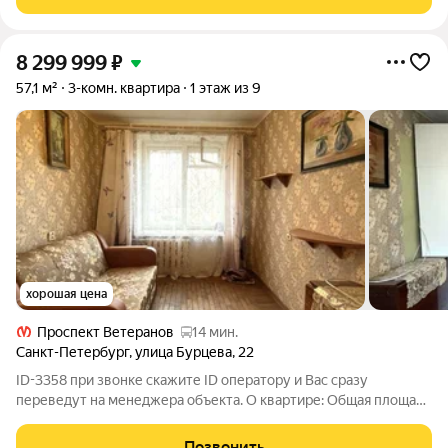
Просторная прихожая, которую можно
8 299 999
₽
57,1 м²
3-комн. квартира
1 этаж из 9
хорошая цена
Проспект Ветеранов
14 мин.
Санкт-Петербург
,
улица Бурцева
,
22
ID-3358 при звонке скажите ID оператору и Вас сразу
переведут на менеджера объекта. О квартире: Общая площадь
- 57,1 м2. Квартира с удачной правильной планировкой - окна
выходят во двор и на улицу. Квартира требует ремонта.
Позвонить