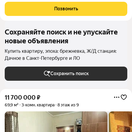
чистая история: без обременений, без материнского капитала,
один взрослый собственник (владение более 3 лет). Дом и
Позвонить
планировка Дом кирпичный, 1978
Сохраняйте поиск и не упускайте
новые объявления
Купить квартиру, эпоха: брежневка, Ж/Д станция:
Дачное в Санкт-Петербурге и ЛО
Сохранить поиск
11 700 000
₽
69,9 м²
3-комн. квартира
8 этаж из 9