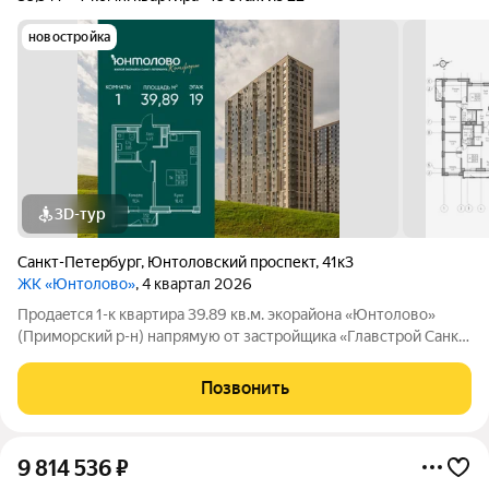
новостройка
3D-тур
Санкт-Петербург
,
Юнтоловский проспект
,
41к3
ЖК «Юнтолово»
, 4 квартал 2026
Продаeтся 1-к квартира 39.89 кв.м. экорайона «Юнтолово»
(Приморский р-н) напрямую от застройщика «Главстрой Санкт-
Петербург». Доступны льготная ипотека, рассрочка, трейд-ин
и спецпредложения. Стоимость квартиры в объявлении
Позвонить
указaнa co cкидкой. О
9 814 536
₽