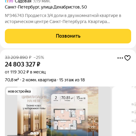
Садовая
19 мин.
Санкт-Петербург
,
улица Декабристов
,
50
№346743 Продается 3/4 доли в двухкомнатной квартире в
историческом центре Санкт-Петербурга. Квартира
расположена в одном из самых красивых и востребованных
районов города. О квартире: просторный коридор и кухня 20
Позвонить
кв.м., комнаты изoлировaнныe.
33 209 890
₽
–25%
24 803 327
₽
от 119 302 ₽ в месяц
70,8 м²
2-комн. квартира
15 этаж из 18
новостройка