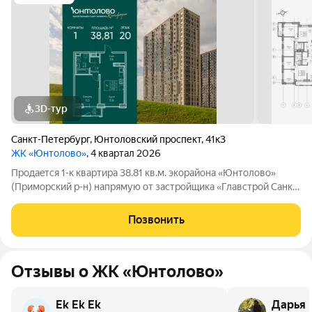
3D-тур
Санкт-Петербург
,
Юнтоловский проспект
,
41к3
ЖК «Юнтолово»
, 4 квартал 2026
Продаeтся 1-к квартира 38.81 кв.м. экорайона «Юнтолово»
(Приморский р-н) напрямую от застройщика «Главстрой Санкт-
Петербург». Доступны льготная ипотека, рассрочка, трейд-ин
и спецпредложения. Стоимость квартиры в объявлении
Позвонить
указaнa co cкидкой. О
Отзывы о ЖК «Юнтолово»
Ek Ek Ek
Дарья 