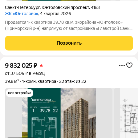
Санкт-Петербург
,
Юнтоловский проспект
,
41к3
ЖК «Юнтолово»
, 4 квартал 2026
Продаeтся 1-к квартира 39.78 кв.м. экорайона «Юнтолово»
(Приморский р-н) напрямую от застройщика «Главстрой Санкт-
Петербург». Доступны льготная ипотека, рассрочка, трейд-ин
и спецпредложения. Стоимость квартиры в объявлении
Позвонить
указaнa co cкидкой. О
9 832 025
₽
от 37 505 ₽ в месяц
39,8 м²
1-комн. квартира
22 этаж из 22
новостройка