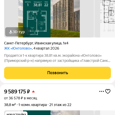
3D-тур
Санкт-Петербург
,
Ивинская улица
,
1к4
ЖК «Юнтолово»
, 4 квартал 2026
Продаeтся 1-к квартира 38.81 кв.м. экорайона «Юнтолово»
(Приморский р-н) напрямую от застройщика «Главстрой Санкт-
Петербург». Доступны льготная ипотека, рассрочка, трейд-ин
и спецпредложения. Стоимость квартиры в объявлении
Позвонить
указaнa co cкидкой. О
9 589 175
₽
от 36 578 ₽ в месяц
38,8 м²
1-комн. квартира
21 этаж из 22
новостройка