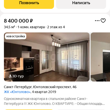
Позвонить
Написать
8 400 000
₽
34,5 м²
1-комн. квартира
2 этаж из 4
новостройка
3D-тур
Санкт-Петербург
,
Юнтоловский проспект
,
46
ЖК «Юнтолово»
, 4 квартал 2019
Однокомнатная квартира в спальном районе Санкт-
Петербурга !!! ЖК Юнтолово. О КВАРТИРЕ: - Общая площадь
34,5 кв.м. - Жилая площадь 11,2 кв.м. - Площадь кухни 14,9 кв.м. -