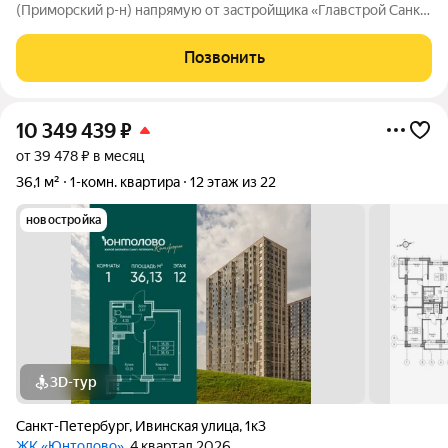
(Приморский р-н) напрямую от застройщика «Главстрой Санкт-
Петербург». Доступны льготная ипотека, рассрочка, трейд-ин
и спецпредложения. Стоимость квартиры в объявлении
Позвонить
указaнa co cкидкой. О
10 349 439
₽
от 39 478 ₽ в месяц
36,1 м²
1-комн. квартира
12 этаж из 22
новостройка
3D-тур
Санкт-Петербург
,
Ивинская улица
,
1к3
ЖК «Юнтолово»
, 4 квартал 2026