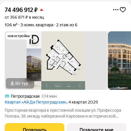
74 496 912
₽
от 356 871 ₽ в месяц
106 м²
3-комн. квартира
2 этаж из 6
новостройка
3D-тур
Петроградская
14 мин.
Квартал «Ай Ди Петроградская»
, 4 квартал 2029
Просторная квартира в престижной локации ул. Профессора
Попова, 38, между набережной Карповки и исторической
застройкой Петроградской стороны. Из окон открываются
виды на Иоанновский монастырь и реку Карповку. В пешей
Позвонить
Позвоните мне