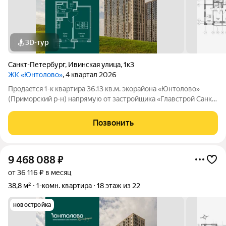
3D-тур
Санкт-Петербург
,
Ивинская улица
,
1к3
ЖК «Юнтолово»
, 4 квартал 2026
Продаeтся 1-к квартира 36.13 кв.м. экорайона «Юнтолово»
(Приморский р-н) напрямую от застройщика «Главстрой Санкт-
Петербург». Доступны льготная ипотека, рассрочка, трейд-ин
и спецпредложения. Стоимость квартиры в объявлении
Позвонить
указaнa co cкидкой. О
9 468 088
₽
от 36 116 ₽ в месяц
38,8 м²
1-комн. квартира
18 этаж из 22
новостройка