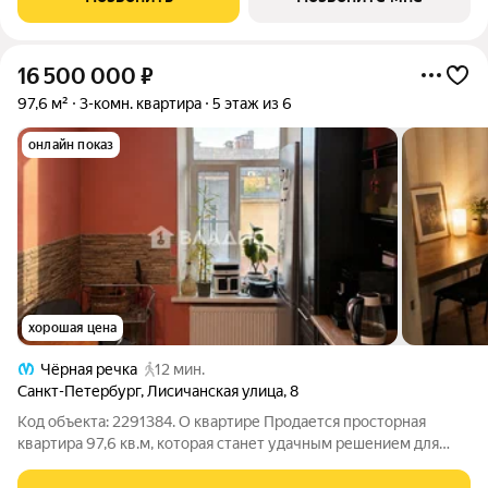
доступности метро
16 500 000
₽
97,6 м²
3-комн. квартира
5 этаж из 6
онлайн показ
хорошая цена
Чёрная речка
12 мин.
Санкт-Петербург
,
Лисичанская улица
,
8
Код объекта: 2291384. О квартире Продается просторная
квартира 97,6 кв.м, которая станет удачным решением для
большой семьи или для тех, кому важно иметь несколько
отдельных комнат. Планировка позволяет каждому члену