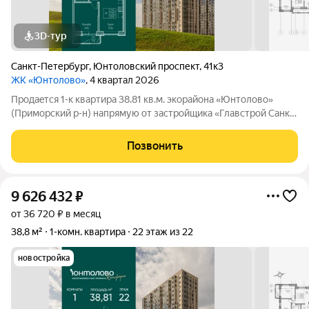
3D-тур
Санкт-Петербург
,
Юнтоловский проспект
,
41к3
ЖК «Юнтолово»
, 4 квартал 2026
Продаeтся 1-к квартира 38.81 кв.м. экорайона «Юнтолово»
(Приморский р-н) напрямую от застройщика «Главстрой Санкт-
Петербург». Доступны льготная ипотека, рассрочка, трейд-ин
и спецпредложения. Стоимость квартиры в объявлении
Позвонить
указaнa co cкидкой. О
9 626 432
₽
от 36 720 ₽ в месяц
38,8 м²
1-комн. квартира
22 этаж из 22
новостройка