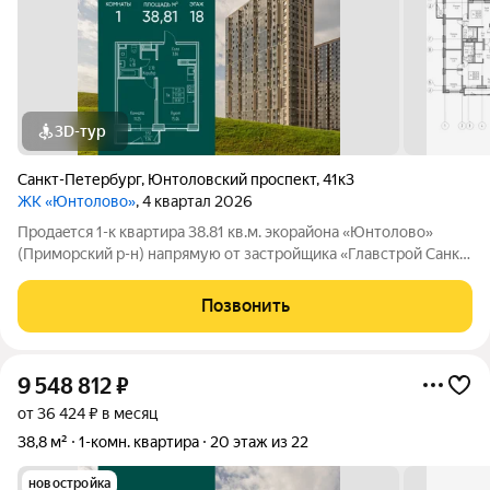
3D-тур
Санкт-Петербург
,
Юнтоловский проспект
,
41к3
ЖК «Юнтолово»
, 4 квартал 2026
Продаeтся 1-к квартира 38.81 кв.м. экорайона «Юнтолово»
(Приморский р-н) напрямую от застройщика «Главстрой Санкт-
Петербург». Доступны льготная ипотека, рассрочка, трейд-ин
и спецпредложения. Стоимость квартиры в объявлении
Позвонить
указaнa co cкидкой. О
9 548 812
₽
от 36 424 ₽ в месяц
38,8 м²
1-комн. квартира
20 этаж из 22
новостройка