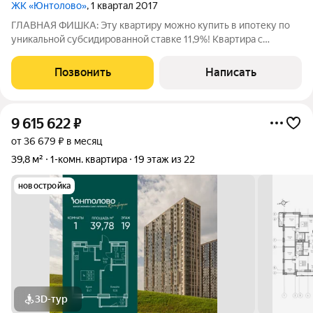
ЖК «Юнтолово»
, 1 квартал 2017
ГЛАВНАЯ ФИШКА: Эту квартиру можно купить в ипотеку по
уникальной субсидированной ставке 11,9%! Квартира с
готовым ремонтом и мебелью у заказника! Идеальный
вариант для тех, кто хочет просто привезти свои чемоданы и
Позвонить
Написать
жить в удовольствие, не тратя
9 615 622
₽
от 36 679 ₽ в месяц
39,8 м²
1-комн. квартира
19 этаж из 22
новостройка
3D-тур