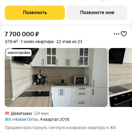
кв.м., жилая: 22.9 кв.м., площадь просторной кухни-столовой:
23.4 кв.м. Комнаты изолированные, все окна выходят на одну
Позвонить
Позвоните мне
сторону. В
7 700 000
₽
37,9 м²
1-комн. квартира
22 этаж из 23
новостройка
Девяткино
9 мин.
ЖК «Новая Охта»
, 4 квартал 2018
Продаем просторную, светлую и видовую квартиру в ЖК