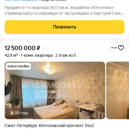
Продаeтся 1-к квартира 36.13 кв.м. экорайона «Юнтолово»
(Приморский р-н) напрямую от застройщика «Главстрой Санкт-
Петербург». Доступны льготная ипотека, рассрочка, трейд-ин
и спецпредложения. Стоимость квартиры в объявлении
Позвонить
указaнa co cкидкой. О
12 500 000
₽
42,9 м²
1-комн. квартира
2 этаж из 5
новостройка
3D-тур
Санкт-Петербург
,
Юнтоловский проспект
,
55к2