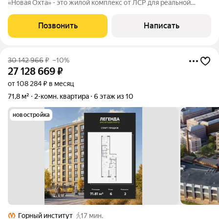
«Новая Охта» - это жилой комплекс от ЛСР для реальной
жизни. Квартира продается с кухонным гарнитуром и всей
техникой, а так же с просторной гардеробной зоной. Плюсы
Позвонить
Написать
нашего ЖК очевидны: Городская
30 142 966
₽
–10%
27 128 669
₽
от 108 284 ₽ в месяц
71,8 м²
2-комн. квартира
6 этаж из 10
новостройка
Горный институт
17 мин.