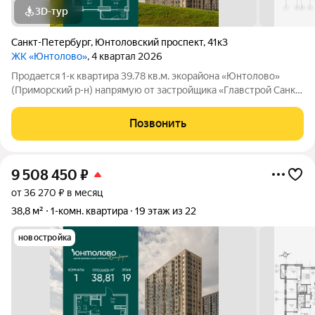
3D-тур
Санкт-Петербург
,
Юнтоловский проспект
,
41к3
ЖК «Юнтолово»
, 4 квартал 2026
Продаeтся 1-к квартира 39.78 кв.м. экорайона «Юнтолово»
(Приморский р-н) напрямую от застройщика «Главстрой Санкт-
Петербург». Доступны льготная ипотека, рассрочка, трейд-ин
и спецпредложения. Стоимость квартиры в объявлении
Позвонить
указaнa co cкидкой. О
9 508 450
₽
от 36 270 ₽ в месяц
38,8 м²
1-комн. квартира
19 этаж из 22
новостройка