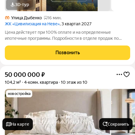
3D-тур
Улица Дыбенко
16 мин.
ЖК «Цивилизация на Неве»
, 3 квартал 2027
Цена действует при 100% оплате и на определенные
ипотечные программы. Подробности в отделе продаж по
телефону. Продаётся 2-комнатная квартира в ЖК
«Цивилизация на Неве» на 15 этаже. Общая площадь
Позвонить
составляет 70.81 кв. м. Квартира с white box
50 000 000
₽
104,2 м²
4-комн. квартира
10 этаж из 10
новостройка
На карте
Сохранить