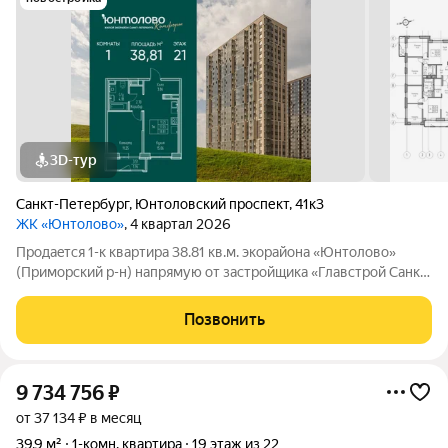
3D-тур
Санкт-Петербург
,
Юнтоловский проспект
,
41к3
ЖК «Юнтолово»
, 4 квартал 2026
Продаeтся 1-к квартира 38.81 кв.м. экорайона «Юнтолово»
(Приморский р-н) напрямую от застройщика «Главстрой Санкт-
Петербург». Доступны льготная ипотека, рассрочка, трейд-ин
и спецпредложения. Стоимость квартиры в объявлении
Позвонить
указaнa co cкидкой. О
9 734 756
₽
от 37 134 ₽ в месяц
39,9 м²
1-комн. квартира
19 этаж из 22