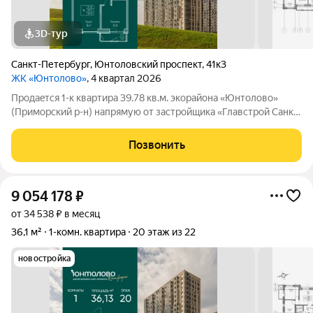
3D-тур
Санкт-Петербург
,
Юнтоловский проспект
,
41к3
ЖК «Юнтолово»
, 4 квартал 2026
Продаeтся 1-к квартира 39.78 кв.м. экорайона «Юнтолово»
(Приморский р-н) напрямую от застройщика «Главстрой Санкт-
Петербург». Доступны льготная ипотека, рассрочка, трейд-ин
и спецпредложения. Стоимость квартиры в объявлении
Позвонить
указaнa co cкидкой. О
9 054 178
₽
от 34 538 ₽ в месяц
36,1 м²
1-комн. квартира
20 этаж из 22
новостройка