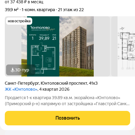
от 37 438 ₽ в месяц
39,9 м²
1-комн. квартира
21 этаж из 22
новостройка
3D-тур
Санкт-Петербург
,
Юнтоловский проспект
,
41к3
ЖК «Юнтолово»
, 4 квартал 2026
Продаeтся 1-к квартира 39.89 кв.м. экорайона «Юнтолово»
(Приморский р-н) напрямую от застройщика «Главстрой Санкт-
Петербург». Доступны льготная ипотека, рассрочка, трейд-ин
и спецпредложения. Стоимость квартиры в объявлении
Позвонить
указaнa co cкидкой. О