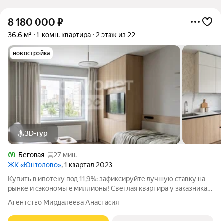
8 180 000
₽
36,6 м²
1-комн. квартира
2 этаж из 22
новостройка
3D-тур
Беговая
27 мин.
ЖК «Юнтолово»
, 1 квартал 2023
Купить в ипотеку под 11,9%: зафиксируйте лучшую ставку на
рынке и сэкономьте миллионы! Светлая квартира у заказника:
ваш идеальный проект и чистый холст для ремонта мечты! В
Агентство Мирдалеева Анастасия
галерею к объявлению мы прикрепили варианты 3D-рендера с
примером готового