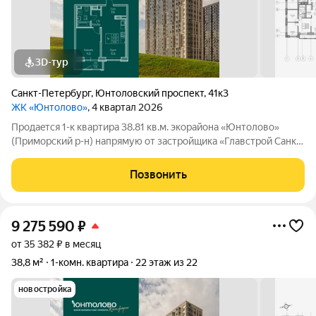
3D-тур
Санкт-Петербург
,
Юнтоловский проспект
,
41к3
ЖК «Юнтолово»
, 4 квартал 2026
Продаeтся 1-к квартира 38.81 кв.м. экорайона «Юнтолово»
(Приморский р-н) напрямую от застройщика «Главстрой Санкт-
Петербург». Доступны льготная ипотека, рассрочка, трейд-ин
и спецпредложения. Стоимость квартиры в объявлении
Позвонить
указaнa co cкидкой. О
9 275 590
₽
от 35 382 ₽ в месяц
38,8 м²
1-комн. квартира
22 этаж из 22
новостройка