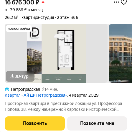
16 676 300
₽
от 79 886 ₽ в месяц
26,2 м²
квартира-студия
2 этаж из 6
новостройка
3D-тур
Петроградская
14 мин.
Квартал «Ай Ди Петроградская»
, 4 квартал 2029
Просторная квартира в престижной локации ул. Профессора
Попова, 38, между набережной Карповки и исторической
застройкой Петроградской стороны. Из окон открываются
виды на Иоанновский монастырь и реку Карповку. В пешей
Позвонить
Позвоните мне
доступности метро