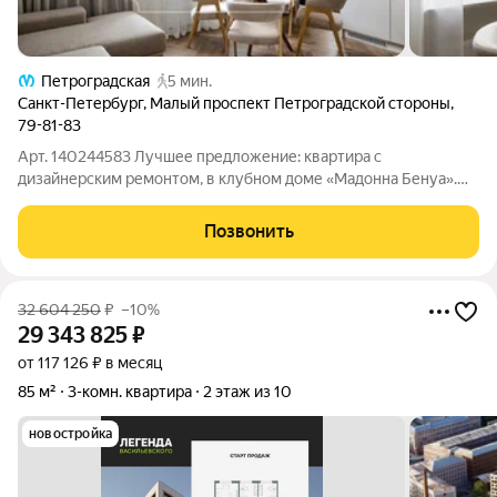
Петроградская
5 мин.
Санкт-Петербург
,
Малый проспект Петроградской стороны
,
79-81-83
Арт. 140244583 Лучшее предложение: квартира с
дизайнерским ремонтом, в клубном доме «Мадонна Бенуа».
Дом был построен в 1955 году в неоклассическом стиле
архитектором Логином Шретером, продолжателем
Позвонить
знаменитой династии Бенуа. В 2023 году была
32 604 250
₽
–10%
29 343 825
₽
от 117 126 ₽ в месяц
85 м²
3-комн. квартира
2 этаж из 10
новостройка