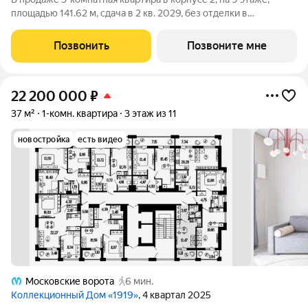
площадью 141.62 м, сдача в 2 кв. 2029, без отделки в
премиальном доме «Акватория» от застройщика ГК ПСК!
Премиальный дом «Акватория», возводимый на Выборгской
Позвонить
Позвоните мне
набережной у Кантемировского моста
22 200 000
₽
37 м²
1-комн. квартира
3 этаж из 11
новостройка
есть видео
Московские ворота
6 мин.
Коллекционный Дом «1919»
, 4 квартал 2025