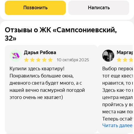
м2 Кухня-гостиная - 21,8 м Спальня - 12,65 м Раздельный
Позвонить
Написать
санузел - 3,63 + 1,91 м2
Отзывы о ЖК «Сампсониевский,
32»
Дарья Рябова
Маргар
10 октября 2025
Купили здесь квартиру!
Выбор первой
Понравились большие окна,
тот еще квест
дневного света будет много, а с
нравится, то 
нашей вечно пасмурной погодой
Здесь как-то 
этого очень не хватает)
центра недал
пройтись у в
места нам пок
Теперь остаёт
Читать далее