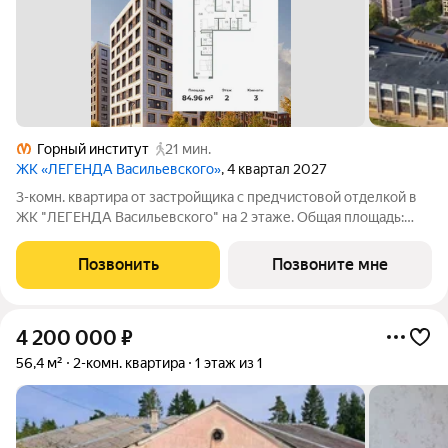
Горный институт
21 мин.
ЖК «ЛЕГЕНДА Васильевского»
, 4 квартал 2027
3-комн. квартира от застройщика с предчистовой отделкой в
ЖК "ЛЕГЕНДА Васильевского" на 2 этаже. Общая площадь:
84.96 кв.м., жилая: 37.1 кв.м., площадь просторной кухни-
столовой: 25.8 кв.м. Квартира - распашонка, очень светлая, без
Позвонить
Позвоните мне
проходных комнат,
4 200 000
₽
56,4 м²
2-комн. квартира
1 этаж из 1