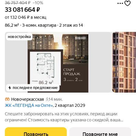
36 757 404
₽
–10%
33 081 664
₽
от 132 046 ₽ в месяц
86,2 м²
3-комн. квартира
2 этаж из 14
новостройка
последнее предложение
Новочеркасская
14 мин.
ЖК «ЛЕГЕНДА на Охте»
, 2 квартал 2029
Спешите забронировать на этих условиях, период акции
ограничен! Стоимость квартиры указана со скидкой, ваша
экономия составит 3,675,740 руб. Звоните, мы вам все
подробно расскажем. Трехкомнатная квартира с предчистовой
Позвонить
Позвоните мне