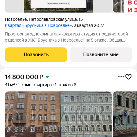
Новоселье
,
Петропавловская улица
,
15
Квартал «Брусника в Новоселье»
, 2 квартал 2027
Просторная однокомнатная квартира-студия с предчистовой
отделкой в ЖК "Брусника в Новоселье" на 5 этаже. Общая
площадь: 38.33 кв.м. Высота потолков 2.7 м. Новоселье это
городской поселок в Ломоносовском районе Ленинградской
Позвонить
Позвоните мне
области. Он расположен в
14 800 000
₽
41 м²
1-комн. квартира
1 этаж из 6