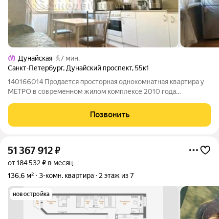
Дунайская
7 мин.
Санкт-Петербург
,
Дунайский проспект
,
55к1
140166014 Продается просторная однокомнатная квартира у
МЕТРО в современном жилом комплексе 2010 года
постройки, ЖК Карпаты. До станции метро Дунайская -7 минут
пешком. Квартира с удобной планировкой и имеет отличные
Позвонить
параметры: -Общая площадь
51 367 912
₽
от 184 532 ₽ в месяц
136,6 м²
3-комн. квартира
2 этаж из 7
новостройка