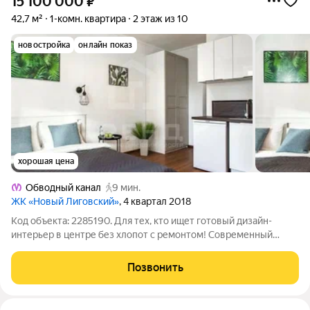
15 100 000
₽
42,7 м²
1-комн. квартира
2 этаж из 10
новостройка
онлайн показ
хорошая цена
Обводный канал
9 мин.
ЖК «Новый Лиговский»
, 4 квартал 2018
Код объекта: 2285190. Для тех, кто ищет готовый дизайн-
интерьер в центре без хлопот с ремонтом! Современный
монолит 2018 года надежность, стиль и полная готовность к
жизни. Продуманное пространство 42,7 м для комфортной
Позвонить
жизни: Дизайнерский ремонт