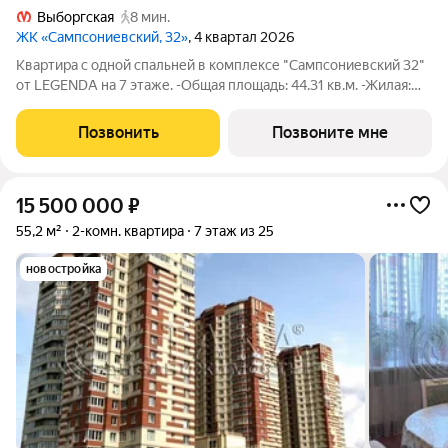
Выборгская
8 мин.
ЖК «Сампсониевский, 32»
, 4 квартал 2026
Квартира с одной спальней в комплексе "Сампсониевский 32"
от LEGENDA на 7 этаже. -Общая площадь: 44.31 кв.м. -Жилая:
12.17 кв.м. -Площадь просторной кухни-столовой: 19.2 кв.м.
-Высота потолков 2.7 м. Все окна выходят на одну сторону. В
Позвонить
Позвоните мне
квартире один
15 500 000
₽
55,2 м²
2-комн. квартира
7 этаж из 25
новостройка