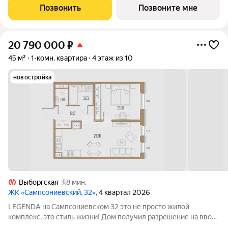
застройщика. Обращение по данному предложению
Позвонить
Позвоните мне
осуществляется через отдел продаж
20 790 000
₽
45 м²
1-комн. квартира
4 этаж из 10
новостройка
Выборгская
8 мин.
ЖК «Сампсониевский, 32»
, 4 квартал 2026
LEGENDA на Сампсониевском 32 это не просто жилой
комплекс, это стиль жизни! Дом получил разрешение на ввод
в эксплуатацию. Продается 1-к квартира Общая площадь - 45