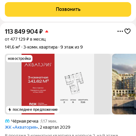
планировка, изолированные комнаты. Просторная средняя
комната 17,3 м и две удобные спальни (12,1 и 10,1 м) дают
Позвонить
достаточно места для
113 849 904
₽
от 477 129 ₽ в месяц
141,6 м²
3-комн. квартира
9 этаж из 9
новостройка
последнее предложение
Чёрная речка
17 мин.
ЖК «Акватория»
, 2 квартал 2029
В продаже 3-комнатная квартира в корпусе 2, на 9 этаже,