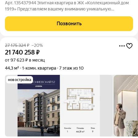
Арт. 135437944 Элитная квартира в ЖК «Коллекционный дом
1919» Представляем вашему вниманию уникальную
возможность стать владельцем роскошной квартиры в одном
из самых престижных жилых комплексов города. Престижное
Позвонить
расположение: Московский район один
27 175 324
₽
–20%
21 740 258
₽
от 97 623 ₽ в месяц
44,3 м²
1-комн. квартира
7 этаж из 10
новостройка