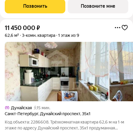
идеально подойдет любителям тишины и панорамных видов. В
Позвонить
Позвоните мне
квартире один
11 450 000
₽
62,6 м²
3-комн. квартира
1 этаж из 9
Дунайская
15 мин.
Санкт-Петербург
,
Дунайский проспект
,
35к1
Код объекта: 2286608. Трёхкомнатная квартира 62,6 м на 1-м
этаже по адресу Дунайский проспект, 35к1 продуманная