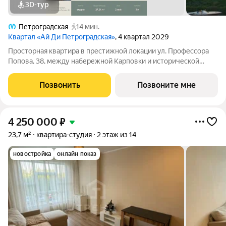
3D-тур
Петроградская
14 мин.
Квартал «Ай Ди Петроградская»
, 4 квартал 2029
Просторная квартира в престижной локации ул. Профессора
Попова, 38, между набережной Карповки и исторической
застройкой Петроградской стороны. Из окон открываются
виды на Иоанновский монастырь и реку Карповку. В пешей
Позвонить
Позвоните мне
доступности метро
4 250 000
₽
23,7 м²
квартира-студия
2 этаж из 14
новостройка
онлайн показ