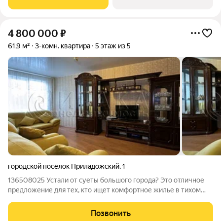
отделкой в ЖК "ЛЕГЕНДА на Охте"
4 800 000
₽
61,9 м²
3-комн. квартира
5 этаж из 5
городской посёлок Приладожский
,
1
136508025 Устали от суеты большого города? Это отличное
предложение для тех, кто ищет комфортное жилье в тихом
небольшом поселке. Чистый, свежий воздух и тишина. В
поселке проживает не больше 6 тысяч жителей. В квартире
Позвонить
сделан косметический ремонт,