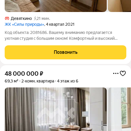
Девяткино
21 мин.
ЖК «Силы природы»
, 4 квартал 2021
Код объекта: 2081686. Вашему вниманию предлагается
уютная студия с большим окном! Комфортный и высокий
второй этаж. Основные преимущества: - Комфортный ремонт
в стиле «евро» всё готово для проживания, не требует
Позвонить
дополнительных вложений. - Просторное
48 000 000
₽
69,3 м²
2-комн. квартира
4 этаж из 6