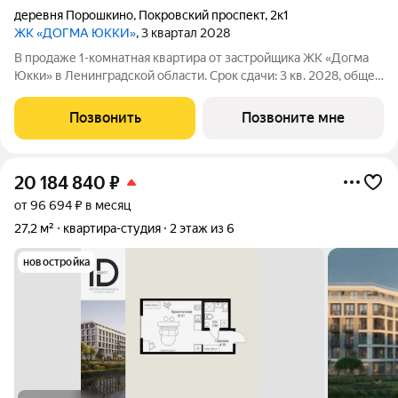
деревня Порошкино
,
Покровский проспект
,
2к1
ЖК «ДОГМА ЮККИ»
, 3 квартал 2028
В продаже 1-комнатная квартира от застройщика ЖК «Догма
Юкки» в Ленинградской области. Срок сдачи: 3 кв. 2028, общей
площадью 41.62 кв.м., на 3 этаже. «Догма Юкки» это квартал с
доступной социальной инфраструктурой. Жилой комплекс
Позвонить
Позвоните мне
расположен в
20 184 840
₽
от 96 694 ₽ в месяц
27,2 м²
квартира-студия
2 этаж из 6
новостройка