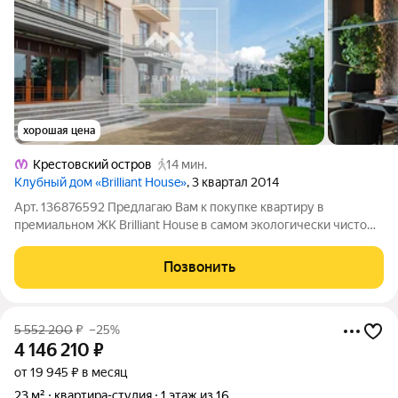
хорошая цена
Крестовский остров
14 мин.
Клубный дом «Brilliant House»
, 3 квартал 2014
Арт. 136876592 Предлагаю Вам к покупке квартиру в
премиальном ЖК Brilliant House в самом экологически чистом
и престижном районе города на Крестовском острове. Это
камерный дом всего на 35 квартир. Со своей набережной,
Позвонить
прогулочной зоной и спуском к
5 552 200
₽
–25%
4 146 210
₽
от 19 945 ₽ в месяц
23 м²
квартира-студия
1 этаж из 16