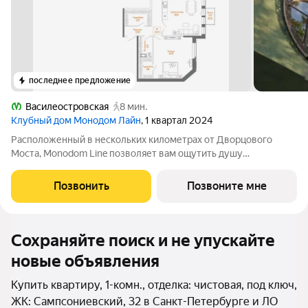
последнее предложение
Василеостровская
8 мин.
Клубный дом Монодом Лайн
, 1 квартал 2024
Расположенный в нескольких километрах от Дворцового
Моста, Monodom Line позволяет вам ощутить душу
исторического центра Санкт-Петербурга. Всего 4 минуты
пешком до метро "Василеостровская", и вы свободно
Позвонить
Позвоните мне
перемещаетесь по городу. Инфраструктура Monodom
Сохраняйте поиск и не упускайте
новые объявления
Купить квартиру, 1-комн., отделка: чистовая, под ключ,
ЖК: Сампсониевский, 32 в Санкт-Петербурге и ЛО