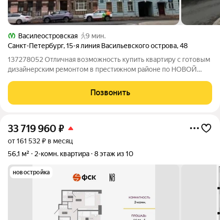
Василеостровская
9 мин.
Санкт-Петербург
,
15-я линия Васильевского острова
,
48
137278052 Отличная возможность купить квартиру с готовым
дизайнерским ремонтом в престижном районе по НОВОЙ
ЦЕНЕ! Экономите время и деньги не нужно делать ремонт и
покупать мебель. Просто заезжайте и начинайте жить с
Позвонить
комфортом в самом сердце
33 719 960
₽
от 161 532 ₽ в месяц
56,1 м²
2-комн. квартира
8 этаж из 10
новостройка