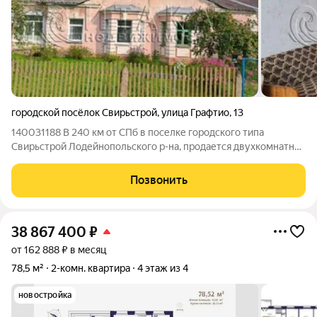
городской посёлок Свирьстрой
,
улица Графтио
,
13
140031188 В 240 км от СПб в поселке городского типа
Свирьстрой Лодейнопольского р-на, продается двухкомнатная
квартира, общей площадью 56,4 кв. м, из них жилая 38,1 кв. м,
кухня 8,3 кв. м, комнаты 19,2+18 кв. м. Дом одноэтажный,
Позвонить
находится на
38 867 400
₽
от 162 888 ₽ в месяц
78,5 м²
2-комн. квартира
4 этаж из 4
новостройка