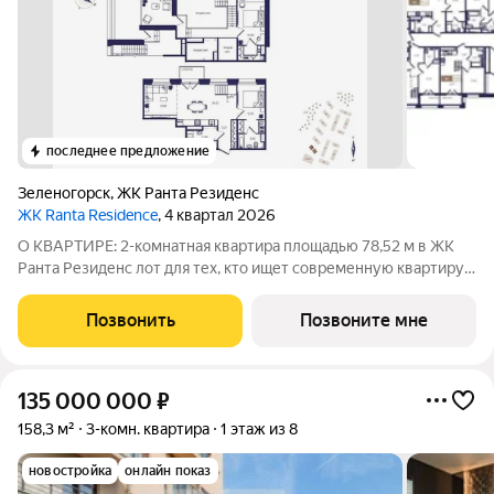
последнее предложение
Зеленогорск
,
ЖК Ранта Резиденс
ЖК Ranta Residence
, 4 квартал 2026
О КВАРТИРЕ: 2-комнатная квартира площадью 78,52 м в ЖК
Ранта Резиденс лот для тех, кто ищет современную квартиру
бизнес-класса в Зеленогорске. В планировке предусмотрены:
двухуровневый формат, терраса 8,24 м, панорамные окна,
Позвонить
Позвоните мне
гардеробная,
135 000 000
₽
158,3 м²
3-комн. квартира
1 этаж из 8
новостройка
онлайн показ