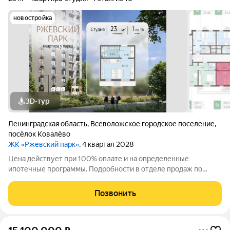
новостройка
3D-тур
Ленинградская область
,
Всеволожское городское поселение
,
посёлок Ковалёво
ЖК «Ржевский парк»
, 4 квартал 2028
Цена действует при 100% оплате и на определенные
ипотечные программы. Подробности в отделе продаж по
телефону. Продается студия в ЖК "ЛСР. Ржевский парк" на 1
этаже. Общая площадь составляет 23.00 кв. м. Квартира с
Позвонить
чистовой отделкой. Жилой комплекс