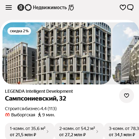
скидка 2%
LEGENDA Intelligent Development
Сампсониевский, 32
Строится
•
бизнес
•
4.4 (113)
Выборгская
9 мин.
1-комн.
от 35,6 м²
2-комн.
от 54,2 м²
3-комн.
от 78,3
от 21,5 млн ₽
от 27,2 млн ₽
от 34,1 млн ₽