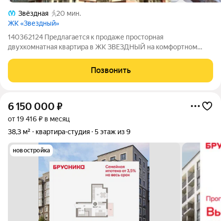
Звёздная
20 мин.
ЖК «Звездный»
140362124 Предлагается к продаже просторная
двухкомнатная квартира в ЖК ЗВЕЗДНЫЙ на комфортном
седьмом этаже. Квартира состоит из двух комнат и
просторной кухни В комнатах окна-эркеры и элегантный
Позвонить
балкон на кухне. Квартира очень тёплая и тихая, окна
6 150 000
₽
от 19 416 ₽ в месяц
38,3 м²
квартира-студия
5 этаж из 9
новостройка