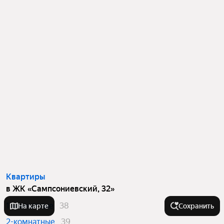
Квартиры
в ЖК «Сампсониевский, 32»
1-комнатные
38
На карте
Сохранить
2-комнатные
39