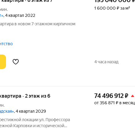
195 040 000
я квартира · 6 этаж из 7
1 600 000 ₽ за м²
 мин.
т»
, 4 квартал 2022
вартира в новом 7-этажном кирпичном
ентство
4 часа назад
74 496 912
₽
 квартира · 2 этаж из 6
от 356 871 ₽ в месяц
ин.
адская»
, 4 квартал 2029
ой локации ул. Профессора
режной Карповки и исторической
ой стороны. Из окон открываются виды