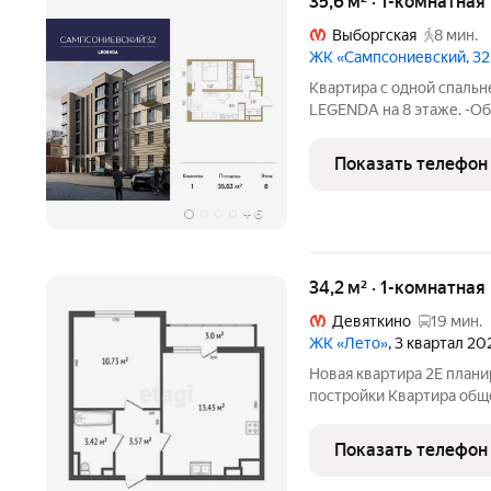
35,6 м² · 1-комнатная
Выборгская
8 мин.
ЖК «Сампсониевский, 32
Квартира с одной спальн
LEGENDA на 8 этаже. -Общ
кв.м. -Площадь просторно
потолков 2.7 м. Все окна
Показать телефон
один
+
6
34,2 м² · 1-комнатная
Девяткино
19 мин.
ЖК «Лето»
, 3 квартал 20
Новая квартира 2Е план
постройки Квартира общ
кухней-гостиной и лоджие
полная чистовая отделка
Показать телефон
водоэмульсионной