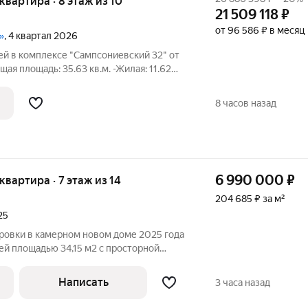
 квартира · 8 этаж из 10
21 509 118
₽
от 96 586 ₽ в месяц
»
, 4 квартал 2026
ей в комплексе "Сампсониевский 32" от
ая площадь: 35.63 кв.м. -Жилая: 11.62
й кухни-столовой: 14.91 кв.м. -Высота
 выходят на одну сторону. В квартире
8 часов назад
6 990 000
₽
 квартира · 7 этаж из 14
204 685 ₽ за м²
25
ировки в камерном новом доме 2025 года
ей площадью 34,15 м2 с просторной
й 13,5 м2, спальня 11 м2. В квартире
: обои под покраску с белой
Написать
3 часа назад