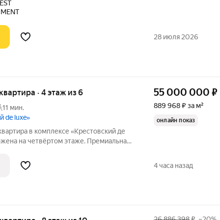
EST
ь и реку Карповку. В пешей доступности
PMENT
28 июля 2026
55 000 000
₽
 квартира · 4 этаж из 6
889 968 ₽ за м²
11 мин.
 de luxe»
онлайн показ
квартира в комплексе «Крестовский де
ожена на четвёртом этаже. Премиальная
, кухня Valcucine, система вентиляции и
личенные двери. Ремонт без
4 часа назад
26 886 398
₽
–20%