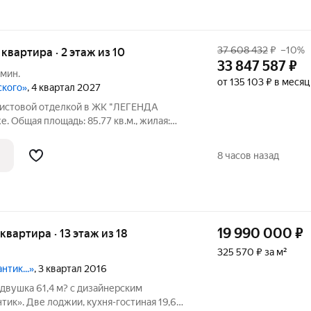
37 608 432
₽
–10%
я квартира · 2 этаж из 10
33 847 587
₽
 мин.
от 135 103 ₽ в месяц
ского»
, 4 квартал 2027
дчистовой отделкой в ЖК "ЛЕГЕНДА
е. Общая площадь: 85.77 кв.м., жилая:
сторной кухни-столовой: 23.21 кв.м.
льно подойдет любителям тишины и
8 часов назад
19 990 000
₽
 квартира · 13 этаж из 18
325 570 ₽ за м²
нтик...»
, 3 квартал 2016
 двушка 61,4 м? с дизайнерским
ик». Две лоджии, кухня-гостиная 19,6