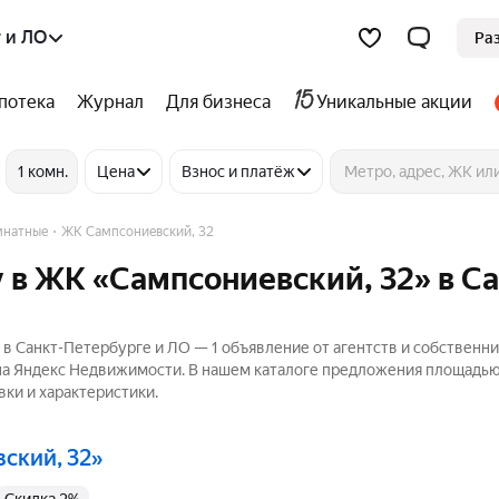
 и ЛО
Ра
потека
Журнал
Для бизнеса
Уникальные акции
1 комн.
Цена
Взнос и платёж
мнатные
ЖК Сампсониевский, 32
 в ЖК «Сампсониевский, 32» в Са
в Санкт-Петербурге и ЛО — 1 объявление от агентств и собственни
на Яндекс Недвижимости. В нашем каталоге предложения площадью
вки и характеристики.
вский, 32»