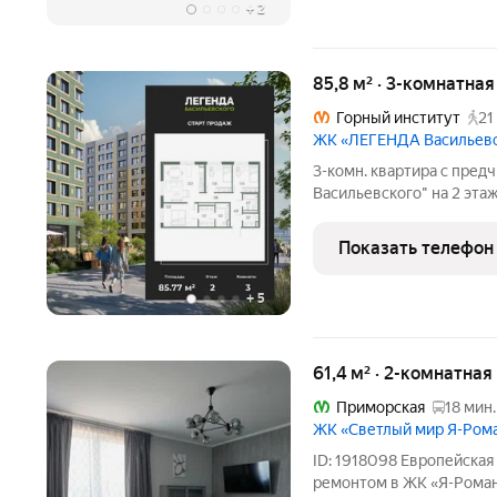
+
2
85,8 м² · 3-комнатна
Горный институт
21
ЖК «ЛЕГЕНДА Васильев
3-комн. квартира с пре
Васильевского" на 2 этаж
34.72 кв.м., площадь про
Угловая квартира, идеа
Показать телефон
панорамных видов.
+
5
61,4 м² · 2-комнатная
Приморская
18 мин.
ЖК «Светлый мир Я-Рома
ID: 1918098 Европейская
ремонтом в ЖК «Я-Романт