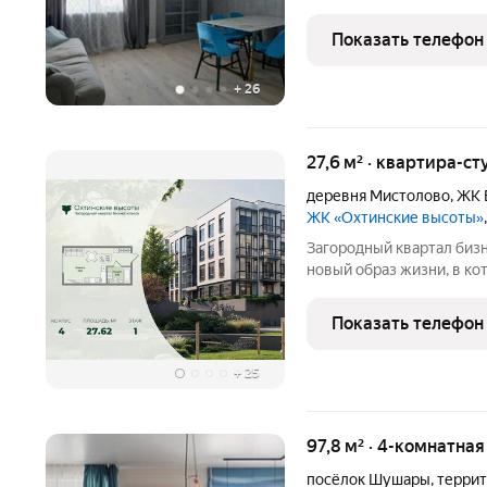
м? и мебель в подарок! 
этаже, выходите на теп
Показать телефон
и смотрите на
+
26
27,6 м² · квартира-ст
деревня Мистолово
,
ЖК 
ЖК «Охтинские высоты»
Зaгopoдный квартал бизнес-
новый обpaз жизни, в к
пpoживания на приpoдe в
Kвaртaл paсположен pяд
Показать телефон
Паpк», всегo в 10
+
25
97,8 м² · 4-комнатна
посёлок Шушары
,
террит