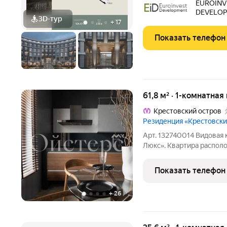
EUROINV
на Иоанновский монастыр
DEVELO
метро
3D-тур
+
17
Показать телефон
61,8 м² · 1-комнатная
Крестовский остров
Резиденция «Крестовский
Арт. 132740014 Видовая 
Люкс». Квартира распол
отделка, пол из кварцита
кондиционирования, уве
Показать телефон
амортизации.
+
26