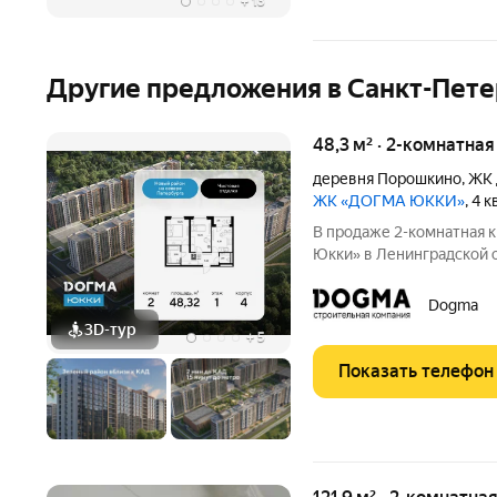
+
13
Другие предложения в Санкт-Пете
48,3 м² · 2-комнатная
деревня Порошкино
,
ЖК 
ЖК «ДОГМА ЮККИ»
, 4 
В продаже 2-комнатная 
Юкки» в Ленинградской об
площадью 48.32 кв.м., на 1 этаж
доступной социальной и
Dogma
расположен в
3D-тур
+
5
Показать телефон