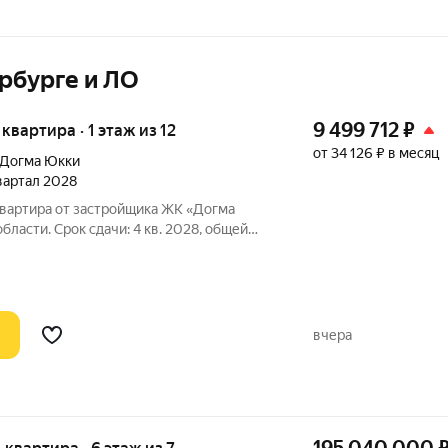
рбурге и ЛО
9 499 712
₽
 квартира · 1 этаж из 12
от 34 126 ₽ в месяц
Догма Юкки
квартал 2028
квартира от застройщика ЖК «Догма
ласти. Срок сдачи: 4 кв. 2028, общей
е. «Догма Юкки» это квартал с
нфраструктурой. Жилой комплекс
вчера