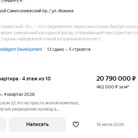
Скидка 2%
ой Сампсониевский пр. / ул. Фокина
ониевский, 32» — это современное переосмысление Выборгского 
 форм, уникальный каскадный фасад, открывающий пространство 
 стороне набережной новый визуальный контекст.
elligent Development
12 сдано
5 строятся
20 790 000
₽
квартира · 4 этаж из 10
462 000 ₽ за м²
»
, 4 квартал 2026
жилой комплекс,
лучил разрешение на ввод в
 1-к квартира Общая площадь - 45 м2
Спальня - 12,65 м Раздельный санузел -
Написать
16 июля 2026