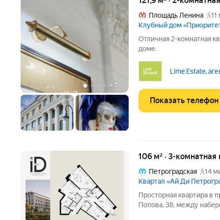
121,9 м² · 2-комнатна
Площадь Ленина
11
Клубный дом «Приорите
Отличная 2-комнатная к
доме.
Lime Estate, аг
+
7
Показать телефон
106 м² · 3-комнатная
Петроградская
14 м
Квартал «Ай Ди Петрогр
Просторная квартира в престижн
Попова, 38, между набе
застройкой Петроградск