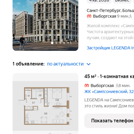
4 кв. 2026
бизнес
Санкт-Петербург
,
Больш
Выборгская
9 мин.
Жилой комплекс «Сампс
Чистота архитектурных
лучам, создают на этой
+
1
Застройщик LEGENDA Int
1 объявление:
по актуальности
45 м² · 1-комнатная 
Выборгская
8 мин.
ЖК «Сампсониевский, 32
LEGENDA на Сампсониевском 32 это не просто 
это стиль жизни! Дом по
эксплуатацию. Продается
Кухня-гостиная - 21,8 м 
Показать телефон
3,63 + 1,91 м2