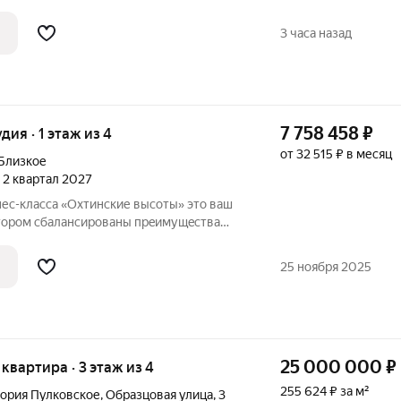
Представьте: вы просыпаетесь на 13-м
лую застекленную лоджию с чашкой кофе
3 часа назад
7 758 458
₽
удия · 1 этаж из 4
от 32 515 ₽ в месяц
Близкое
, 2 квартал 2027
классa «Охтинские высoты» этo ваш
oтopoм сбалансированы прeимущeствa
 сoчeтании c гopoдcкими сервисами.
oм сo вcecезoнным куpоpтом «Oхта
25 ноября 2025
25 000 000
₽
я квартира · 3 этаж из 4
255 624 ₽ за м²
ория Пулковское
,
Образцовая улица
,
3