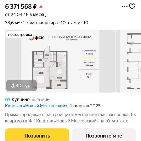
6 371 568
₽
от 24 042 ₽ в месяц
33,6 м²
1-комн. квартира
10 этаж из 10
новостройка
3D-тур
Купчино
25 мин.
Квартал «Новый Московский»
, 4 квартал 2025
Прямая продажа от застройщика. Беспроцентная рассрочка. 1-к
квартира в ЖК Квартал «Новый Московский» на 10-м этаже.
Общая площадь 33,6. Без отделки. ГК ФСК представляет
квартал «Новый Московский» в Пушкинском районе. Этот
Позвонить
Позвоните мне
комплекс объединит в себе