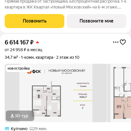
Прямая продажа от застройщика. Беспроцентная рассрочка. 1-к
квартира в ЖК Квартал «Новый Московский» на 6-м этаже.
Общая площадь 34,5. Без отделки. ГК ФСК представляет
квартал «Новый Московский» в Пушкинском районе. Этот
Позвонить
Позвоните мне
комплекс объединит в себе
6 614 167
₽
от 24 958 ₽ в месяц
34,7 м²
1-комн. квартира
2 этаж из 10
новостройка
3D-тур
Купчино
29 мин.