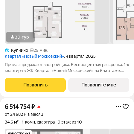
3D-тур
Купчино
29 мин.
Квартал «Новый Московский»
, 4 квартал 2025
Прямая продажа от застройщика. Беспроцентная рассрочка. 1-к
квартира в ЖК Квартал «Новый Московский» на 6-м этаже.
Общая площадь 34,2. Без отделки. ГК ФСК представляет
квартал «Новый Московский» в Пушкинском районе. Этот
Позвонить
Позвоните мне
комплекс объединит в себе
6 514 754
₽
от 24 582 ₽ в месяц
34,6 м²
1-комн. квартира
9 этаж из 10
новостройка