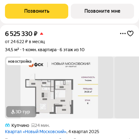
Общая площадь 33,7. Без отделки. ГК ФСК представляет
квартал «Новый Московский» в Пушкинском районе. Этот
Позвонить
Позвоните мне
комплекс объединит в себе
6 525 330
₽
от 24 622 ₽ в месяц
34,5 м²
1-комн. квартира
6 этаж из 10
новостройка
3D-тур
Купчино
24 мин.
Квартал «Новый Московский»
, 4 квартал 2025