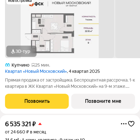
новостройка
3D-тур
Купчино
25 мин.
Квартал «Новый Московский»
, 4 квартал 2025
Прямая продажа от застройщика. Беспроцентная рассрочка. 1-к
квартира в ЖК Квартал «Новый Московский» на 9-м этаже.
Общая площадь 33,8. Без отделки. ГК ФСК представляет
квартал «Новый Московский» в Пушкинском районе. Этот
Позвонить
Позвоните мне
комплекс объединит в себе
6 535 321
₽
от 24 660 ₽ в месяц