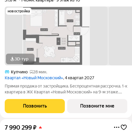
31,6 м²
1-комн. квартира
9 этаж из 10
новостройка
3D-тур
Купчино
28 мин.
Квартал «Новый Московский»
, 4 квартал 2027
Прямая продажа от застройщика. Беспроцентная рассрочка. 1-к
квартира в ЖК Квартал «Новый Московский» на 9-м этаже.
Общая площадь 31,64. Чистовая отделка. ГК ФСК представляет
квартал «Новый Московский» в Пушкинском районе. Этот
Позвонить
Позвоните мне
комплекс объединит в
7 990 299
₽