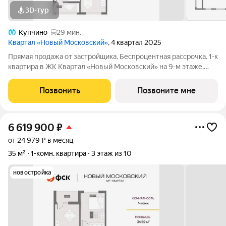
3D-тур
Купчино
29 мин.
Квартал «Новый Московский»
, 4 квартал 2025
Прямая продажа от застройщика. Беспроцентная рассрочка. 1-к
квартира в ЖК Квартал «Новый Московский» на 9-м этаже.
Общая площадь 33,9. Без отделки. ГК ФСК представляет
квартал «Новый Московский» в Пушкинском районе. Этот
Позвонить
Позвоните мне
комплекс объединит в себе
6 619 900
₽
от 24 979 ₽ в месяц
35 м²
1-комн. квартира
3 этаж из 10
новостройка