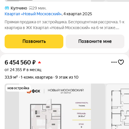
Купчино
29 мин.
Квартал «Новый Московский»
, 4 квартал 2025
Прямая продажа от застройщика. Беспроцентная рассрочка. 1-к
квартира в ЖК Квартал «Новый Московский» на 6-м этаже.
Общая площадь 33,7. Без отделки. ГК ФСК представляет
квартал «Новый Московский» в Пушкинском районе. Этот
Позвонить
Позвоните мне
комплекс объединит в себе
6 454 560
₽
от 24 355 ₽ в месяц
33,9 м²
1-комн. квартира
9 этаж из 10
новостройка