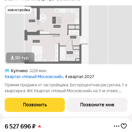
новостройка
3D-тур
Купчино
28 мин.
Квартал «Новый Московский»
, 4 квартал 2027
Прямая продажа от застройщика. Беспроцентная рассрочка. 1-к
квартира в ЖК Квартал «Новый Московский» на 3-м этаже.
Общая площадь 34,58. Без отделки. ГК ФСК представляет
квартал «Новый Московский» в Пушкинском районе. Этот
Позвонить
Позвоните мне
комплекс объединит в себе
6 527 696
₽