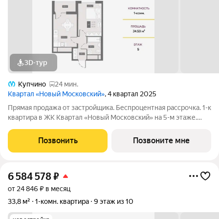
3D-тур
Купчино
24 мин.
Квартал «Новый Московский»
, 4 квартал 2025
Прямая продажа от застройщика. Беспроцентная рассрочка. 1-к
квартира в ЖК Квартал «Новый Московский» на 5-м этаже.
Общая площадь 35,1. Без отделки. ГК ФСК представляет
квартал «Новый Московский» в Пушкинском районе. Этот
Позвонить
Позвоните мне
комплекс объединит в себе
6 584 578
₽
от 24 846 ₽ в месяц
33,8 м²
1-комн. квартира
9 этаж из 10