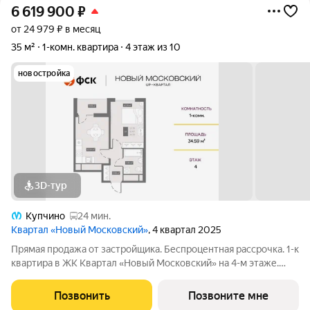
6 619 900
₽
от 24 979 ₽ в месяц
35 м²
1-комн. квартира
4 этаж из 10
новостройка
3D-тур
Купчино
24 мин.
Квартал «Новый Московский»
, 4 квартал 2025
Прямая продажа от застройщика. Беспроцентная рассрочка. 1-к
квартира в ЖК Квартал «Новый Московский» на 4-м этаже.
Общая площадь 35. Без отделки. ГК ФСК представляет квартал
«Новый Московский» в Пушкинском районе. Этот комплекс
Позвонить
Позвоните мне
объединит в себе