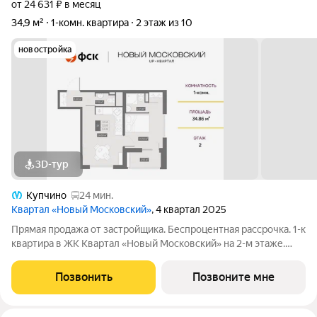
от 24 631 ₽ в месяц
34,9 м²
1-комн. квартира
2 этаж из 10
новостройка
3D-тур
Купчино
24 мин.
Квартал «Новый Московский»
, 4 квартал 2025
Прямая продажа от застройщика. Беспроцентная рассрочка. 1-к
квартира в ЖК Квартал «Новый Московский» на 2-м этаже.
Общая площадь 34,9. Без отделки. ГК ФСК представляет
квартал «Новый Московский» в Пушкинском районе. Этот
Позвонить
Позвоните мне
комплекс объединит в себе