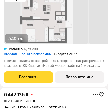
3D-тур
Купчино
28 мин.
Квартал «Новый Московский»
, 4 квартал 2027
Прямая продажа от застройщика. Беспроцентная рассрочка. 1-к
квартира в ЖК Квартал «Новый Московский» на 9-м этаже.
Общая площадь 34,58. Без отделки. ГК ФСК представляет
квартал «Новый Московский» в Пушкинском районе. Этот
Позвонить
Позвоните мне
комплекс объединит в себе
6 442 136
₽
от 24 308 ₽ в месяц
34,6 м²
1-комн. квартира
3 этаж из 10