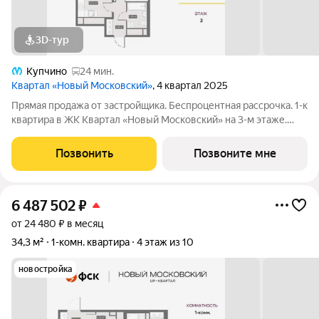
3D-тур
Купчино
24 мин.
Квартал «Новый Московский»
, 4 квартал 2025
Прямая продажа от застройщика. Беспроцентная рассрочка. 1-к
квартира в ЖК Квартал «Новый Московский» на 3-м этаже.
Общая площадь 35. Без отделки. ГК ФСК представляет квартал
«Новый Московский» в Пушкинском районе. Этот комплекс
Позвонить
Позвоните мне
объединит в себе
6 487 502
₽
от 24 480 ₽ в месяц
34,3 м²
1-комн. квартира
4 этаж из 10
новостройка