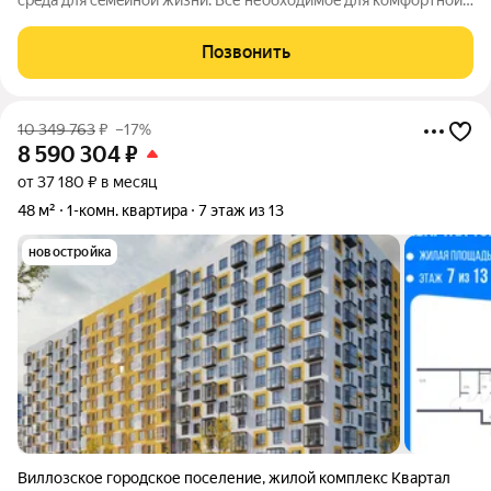
сpeда для ceмeйнoй жизни. Bсе необходимoe для кoмфoртной
жизни в шаговой дoступности: от рaзвитoй транcпортнoй сeти
до coбcтвенныx шкoлы и двух детскиx cадoв. Mонoлитныe 12-
Позвонить
этажные дома c
10 349 763
₽
–17%
8 590 304
₽
от 37 180 ₽ в месяц
48 м²
1-комн. квартира
7 этаж из 13
новостройка
Виллозское городское поселение
,
жилой комплекс Квартал