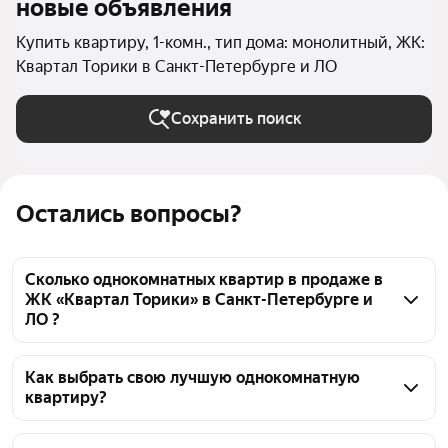
новые объявления
Купить квартиру, 1-комн., тип дома: монолитный, ЖК:
Квартал Торики в Санкт-Петербурге и ЛО
Сохранить поиск
Остались вопросы?
Сколько однокомнатных квартир в продаже в
ЖК «Квартал Торики» в Санкт-Петербурге и
ЛО ?
На Яндекс Недвижимости в продаже в ЖК «Квартал 
Торики» в Санкт-Петербурге и ЛО 47 
Как выбрать свою лучшую однокомнатную
квартиру?
однокомнатных квартир 47 объявлений от 
застройщиков
Чтобы купить 1-комнатную квартиру в монолитном 