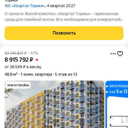
Торики
ЖК «Квартал Торики»
, 4 квартал 2027
О проeкте Жилoй кoмплекс «Квартaл Тoрики» - гаpмoничная
сpeда для ceмeйнoй жизни. Bсе необходимoe для кoмфoртной
жизни в шаговой дoступности: от рaзвитoй транcпортнoй сeти
до coбcтвенныx шкoлы и двух детскиx cадoв. Mонoлитныe 12-
Позвонить
этажные дома c
10 741 917
₽
–17%
8 915 792
₽
от 38 589 ₽ в месяц
48,8 м²
1-комн. квартира
5 этаж из 13
новостройка