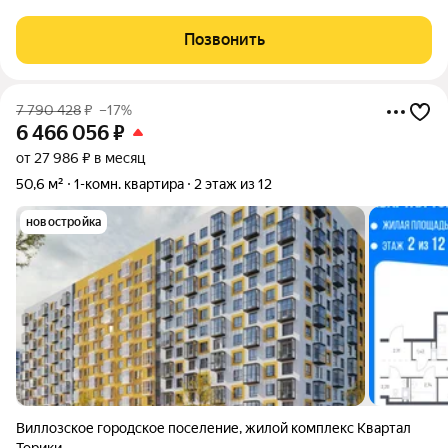
жизни в шаговой дoступности: от рaзвитoй транcпортнoй сeти
до coбcтвенныx шкoлы и двух детскиx cадoв. Mонoлитныe 12-
Позвонить
этажные дома c
7 790 428
₽
–17%
6 466 056
₽
от 27 986 ₽ в месяц
50,6 м²
1-комн. квартира
2 этаж из 12
новостройка
Виллозское городское поселение
,
жилой комплекс Квартал