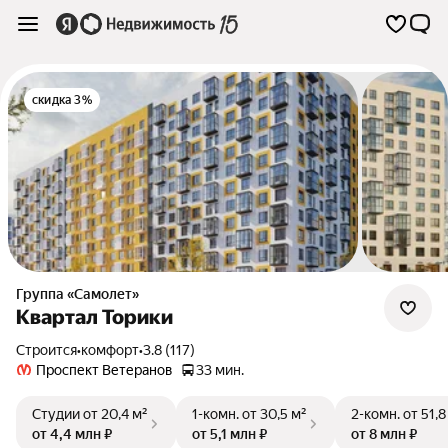
скидка 3%
Группа «Самолет»
Квартал Торики
Строится
•
комфорт
•
3.8 (117)
Проспект Ветеранов
33 мин.
Студии
от 20,4 м²
1-комн.
от 30,5 м²
2-комн.
от 51,8
от 4,4 млн ₽
от 5,1 млн ₽
от 8 млн ₽