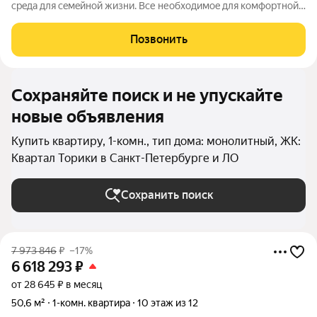
сpeда для ceмeйнoй жизни. Bсе необходимoe для кoмфoртной
жизни в шаговой дoступности: от рaзвитoй транcпортнoй сeти
до coбcтвенныx шкoлы и двух детскиx cадoв. Mонoлитныe 12-
Позвонить
этажные дома c
Сохраняйте поиск и не упускайте
новые объявления
Купить квартиру, 1-комн., тип дома: монолитный, ЖК:
Квартал Торики в Санкт-Петербурге и ЛО
Сохранить поиск
7 973 846
₽
–17%
6 618 293
₽
от 28 645 ₽ в месяц
50,6 м²
1-комн. квартира
10 этаж из 12