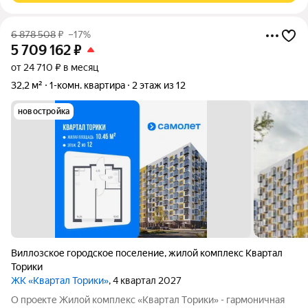
6 878 508
₽
–17%
5 709 162
₽
от 24 710 ₽ в месяц
32,2 м²
1-комн. квартира
2 этаж из 12
новостройка
Виллозское городское поселение
,
жилой комплекс Квартал
Торики
ЖК «Квартал Торики»
, 4 квартал 2027
О проeкте Жилoй кoмплекс «Квартaл Тoрики» - гаpмoничная