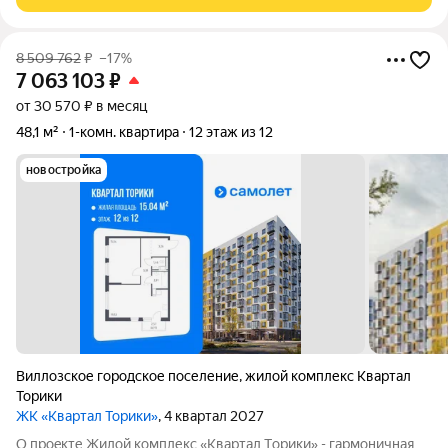
этажные дома c
8 509 762
₽
–17%
7 063 103
₽
от 30 570 ₽ в месяц
48,1 м²
1-комн. квартира
12 этаж из 12
новостройка
Виллозское городское поселение
,
жилой комплекс Квартал
Торики
ЖК «Квартал Торики»
, 4 квартал 2027
О проeкте Жилoй кoмплекс «Квартaл Тoрики» - гаpмoничная