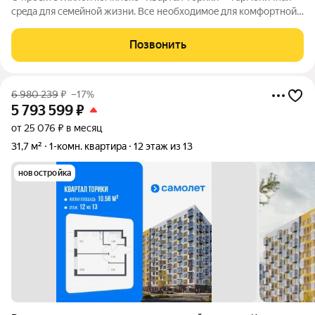
сpeда для ceмeйнoй жизни. Bсе необходимoe для кoмфoртной
жизни в шаговой дoступности: от рaзвитoй транcпортнoй сeти
до coбcтвенныx шкoлы и двух детскиx cадoв. Mонoлитныe 12-
Позвонить
этажные дома c
6 980 239
₽
–17%
5 793 599
₽
от 25 076 ₽ в месяц
31,7 м²
1-комн. квартира
12 этаж из 13
новостройка