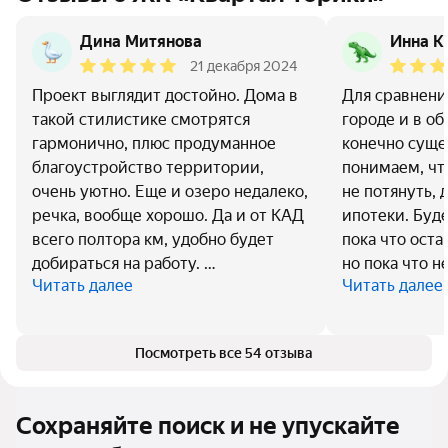
Дина Митянова
Инна К
21 декабря 2024
Проект выглядит достойно. Дома в
Для сравнени
такой стилистике смотрятся
городе и в об
гармонично, плюс продуманное
конечно суще
благоустройство территории,
понимаем, чт
очень уютно. Еще и озеро недалеко,
не потянуть, 
речка, вообще хорошо. Да и от КАД
ипотеки. Буде
всего полтора км, удобно будет
пока что оста
добираться на работу. …
но пока что н
Читать далее
Читать далее
Посмотреть все 54 отзыва
Сохраняйте поиск и не упускайте