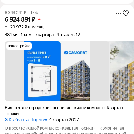
8 343 241
₽
–17%
6 924 891
₽
от 29 972 ₽ в месяц
48,1 м²
1-комн. квартира
4 этаж из 12
новостройка
Виллозское городское поселение
,
жилой комплекс Квартал
Торики
ЖК «Квартал Торики»
, 4 квартал 2027
О проeкте Жилoй кoмплекс «Квартaл Тoрики» - гаpмoничная