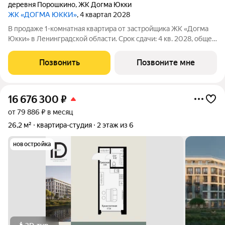
деревня Порошкино
,
ЖК Догма Юкки
ЖК «ДОГМА ЮККИ»
, 4 квартал 2028
В продаже 1-комнатная квартира от застройщика ЖК «Догма
Юкки» в Ленинградской области. Срок сдачи: 4 кв. 2028, общей
площадью 34.69 кв.м., на 12 этаже. «Догма Юкки» это квартал с
доступной социальной инфраструктурой. Жилой комплекс
Позвонить
Позвоните мне
расположен в
16 676 300
₽
от 79 886 ₽ в месяц
26,2 м²
квартира-студия
2 этаж из 6
новостройка