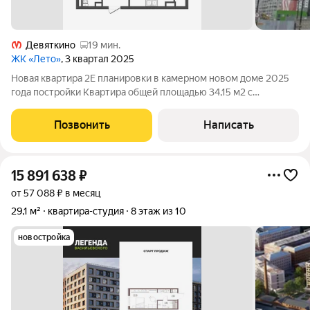
Девяткино
19 мин.
ЖК «Лето»
, 3 квартал 2025
Новая квартира 2Е планировки в камерном новом доме 2025
года постройки Квартира общей площадью 34,15 м2 с
просторной кухней-гостиной и лоджией 13,5 м2, спальня 11 м2.
В квартире полная чистовая отделка: обои под покраску с
Позвонить
Написать
белой водоэмульсионной
15 891 638
₽
от 57 088 ₽ в месяц
29,1 м²
квартира-студия
8 этаж из 10
новостройка