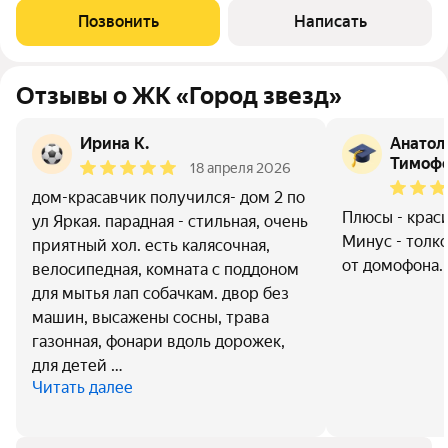
желании сохранения рассрочки, последний платеж в 2029
Позвонить
Написать
году. Продуманная планировка:
Отзывы о ЖК «Город звезд»
Ирина К.
Анатол
Тимоф
18 апреля 2026
дом-красавчик получился- дом 2 по
Плюсы - краси
ул Яркая. парадная - стильная, очень
Минус - толк
приятный хол. есть калясочная,
от домофона.
велосипедная, комната с поддоном
для мытья лап собачкам. двор без
машин, высажены сосны, трава
газонная, фонари вдоль дорожек,
для детей …
Читать далее