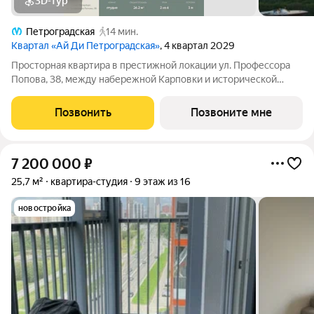
3D-тур
Петроградская
14 мин.
Квартал «Ай Ди Петроградская»
, 4 квартал 2029
Просторная квартира в престижной локации ул. Профессора
Попова, 38, между набережной Карповки и исторической
застройкой Петроградской стороны. Из окон открываются
виды на Иоанновский монастырь и реку Карповку. В пешей
Позвонить
Позвоните мне
доступности метро
7 200 000
₽
25,7 м²
квартира-студия
9 этаж из 16
новостройка