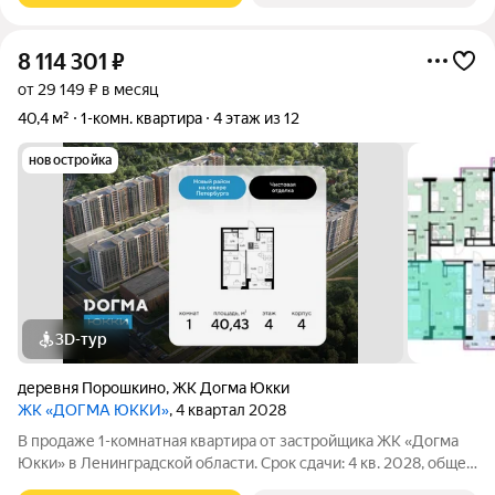
8 114 301
₽
от 29 149 ₽ в месяц
40,4 м²
1-комн. квартира
4 этаж из 12
новостройка
3D-тур
деревня Порошкино
,
ЖК Догма Юкки
ЖК «ДОГМА ЮККИ»
, 4 квартал 2028
В продаже 1-комнатная квартира от застройщика ЖК «Догма
Юкки» в Ленинградской области. Срок сдачи: 4 кв. 2028, общей
площадью 40.43 кв.м., на 4 этаже. «Догма Юкки» это квартал с