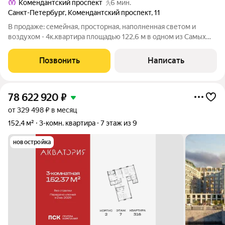
Комендантский проспект
6 мин.
Санкт-Петербург
,
Комендантский проспект
,
11
В продаже: семейная, просторная, наполненная светом и
воздухом - 4к.квартира площадью 122,6 м в одном из Самых
популярных районов города - Приморском. О Квартире:
Квартира находится на 13 -этаже 16-этaжнoгo кирпичнoго
Позвонить
Написать
дoмa. Окна квартиры выходят на
78 622 920
₽
от 329 498 ₽ в месяц
152,4 м²
3-комн. квартира
7 этаж из 9
новостройка