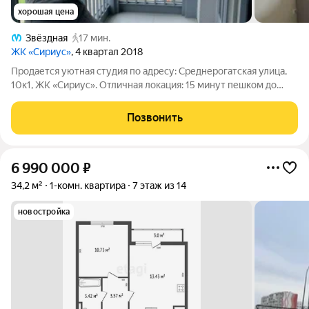
хорошая цена
Звёздная
17 мин.
ЖК «Сириус»
, 4 квартал 2018
Продается уютная студия по адресу: Среднерогатская улица,
10к1, ЖК «Сириус». Отличная локация: 15 минут пешком до
метро «Звездная» 15 минут на автомобиле до аэропорта
Пулково Удобный выезд на КАД и ЗСД О доме и районе: ЖК
Позвонить
«Сириус» современный
6 990 000
₽
34,2 м²
1-комн. квартира
7 этаж из 14
новостройка