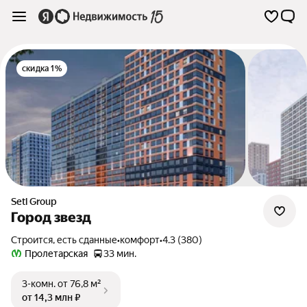
скидка 1%
Setl Group
Город звезд
Строится, есть сданные
•
комфорт
•
4.3 (380)
Пролетарская
33 мин.
3-комн.
от 76,8 м²
от 14,3 млн ₽