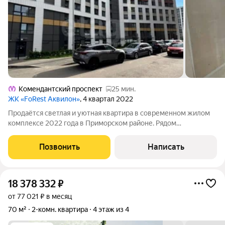
Комендантский проспект
25 мин.
ЖК «FoRest Аквилон»
, 4 квартал 2022
Продаётся светлая и уютная квартира в современном жилом
комплексе 2022 года в Приморском районе. Рядом
Юнтоловский заказник, где можно гулять на свежем воздухе, а
до метро «Комендантский проспект» около 30 минут на
Позвонить
Написать
общественном транспорте. В
18 378 332
₽
от 77 021 ₽ в месяц
70 м²
2-комн. квартира
4 этаж из 4