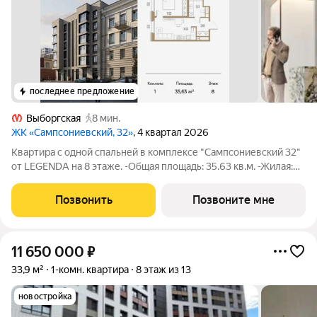
последнее предложение
Выборгская
8 мин.
ЖК «Сампсониевский, 32»
, 4 квартал 2026
Квартира с одной спальней в комплексе "Сампсониевский 32"
от LEGENDA на 8 этаже. -Общая площадь: 35.63 кв.м. -Жилая:
11.62 кв.м. -Площадь просторной кухни-столовой: 14.91 кв.м.
-Высота потолков 2.7 м. Все окна выходят на одну сторону. В
Позвонить
Позвоните мне
квартире один
11 650 000
₽
33,9 м²
1-комн. квартира
8 этаж из 13
новостройка