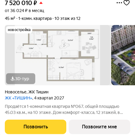
7 520 010
₽
от 36 024 ₽ в месяц
45 м²
1-комн. квартира
10 этаж из 12
новостройка
3D-тур
Новоселье
,
ЖК Тишин
ЖК «ТИШИН»
, 4 квартал 2027
Продаётся 1-комнатная квартира №067, общей площадью
45.03 кв.м., на 10 этаже. Дом комфорт-класса, 12 этажей, в
окружении леса и малоэтажной застройки. Проект с умным
домом. РАСПОЛОЖЕНИЕ И БЛАГОУСТРОЙСТВО ЖК «Тишин»
Позвонить
Позвоните мне
расположен в поселке Новоселье в