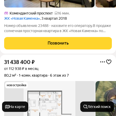
Комендантский проспект
16 мин.
ЖК «Новая Каменка»
, 3 квартал 2018
Номер объявления: 23488 - назовите его оператору.В продаже
солнечная просторная квартира в ЖК «Новая Каменка» по
адресу: Глухарская ул., 27/1. Квартира расположена на 10-ом
этаже панельного дома 2018 года постройки. Приятный
Позвонить
чистый подъезд с двумя
31 438 400
₽
от 112 938 ₽ в месяц
80,2 м²
1-комн. квартира
6 этаж из 7
новостройка
На карте
Лёгкий поиск