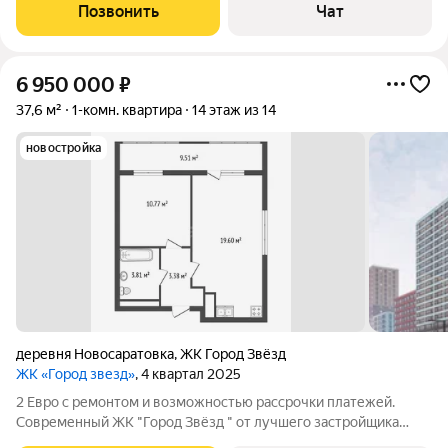
данной квартиры- это продажа от собственника, без
Позвонить
Чат
дополнительных комиссий и
6 950 000
₽
37,6 м²
1-комн. квартира
14 этаж из 14
новостройка
деревня Новосаратовка
,
ЖК Город Звёзд
ЖК «Город звезд»
, 4 квартал 2025
2 Евро с ремонтом и возможностью рассрочки платежей.
Современный ЖК "Город Звёзд " от лучшего застройщика
города. ЖК: Город звёзд Срок сдачи: 4 квартал 2027 года. При