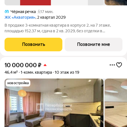
Чёрная речка
17 мин.
ЖК «Акватория»
, 2 квартал 2029
В продаже 3-комнатная квартира в корпусе 2, на 7 этаже,
площадью 152.37 м, сдача в 2 кв. 2029, без отделки в
премиальном доме «Акватория» от застройщика ГК ПСК!
Премиальный дом «Акватория», возводимый на Выборгской
Позвонить
Позвоните мне
набережной у Кантемировского моста
10 000 000
₽
46,4 м²
1-комн. квартира
10 этаж из 19
новостройка