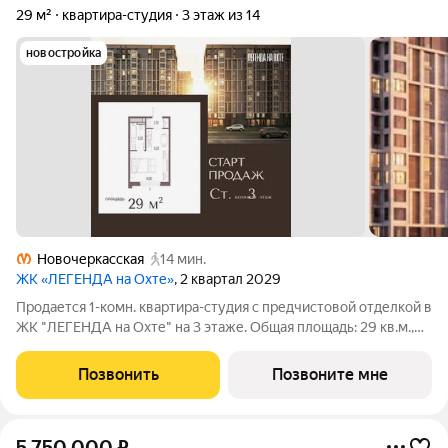
29 м²
квартира-студия
3 этаж из 14
новостройка
Новочеркасская
14 мин.
ЖК «ЛЕГЕНДА на Охте»
, 2 квартал 2029
Продается 1-комн. квартира-студия с предчистовой отделкой в
ЖК "ЛЕГЕНДА на Охте" на 3 этаже. Общая площадь: 29 кв.м.,
площадь гостиной 21.1 кв.м., из которых 6.2 кв.м. выделено под
кухонную зону. Все окна выходят на одну сторону. В квартире
Позвонить
Позвоните мне
один