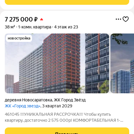
2,67 м2 Высота
7 275 000
₽
38 м²
1-комн. квартира
4 этаж из 23
новостройка
деревня Новосаратовка
,
ЖК Город Звёзд
ЖК «Город звезд»
, 3 квартал 2029
461045 !!!УНИКАЛЬНАЯ РАССРОЧКА!!! Чтобы купить
квартиру, достаточно 2 575 000р! КОМФОРТАБЕЛЬНАЯ 1-
комнатная квартира С БОЛЬШОЙ ЛОДЖИЕЙ В ЖК "ГОРОД
ЗВЕЗД"!!! ОБ ОБЪЕКТЕ: + Просторная кухня-гостиная 17.05 м2!