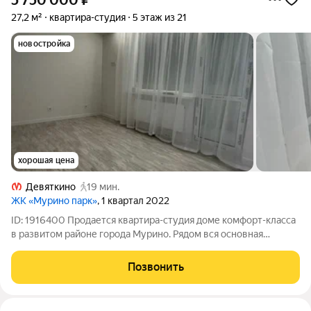
5 750 000
₽
27,2 м²
квартира-студия
5 этаж из 21
новостройка
хорошая цена
Девяткино
19 мин.
ЖК «Мурино парк»
, 1 квартал 2022
ID: 1916400 Продается квартира-студия доме комфорт-класса
в развитом районе города Мурино. Рядом вся основная
инфраструктура (ТЦ Небо, поликлиника, школы, детский сад,
пекарни, фитнес, пукнты выдачи). Пешая доступность до
Позвонить
метро, при необходимости