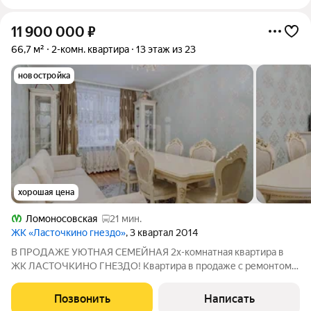
11 900 000
₽
66,7 м²
2-комн. квартира
13 этаж из 23
новостройка
хорошая цена
Ломоносовская
21 мин.
ЖК «Ласточкино гнездо»
, 3 квартал 2014
В ПРОДАЖЕ УЮТНАЯ СЕМЕЙНАЯ 2х-комнатная квартира в
ЖК ЛАСТОЧКИНО ГНЕЗДО! Квартира в продаже с ремонтом и
мебелью! Комфортный 13 этаж с хорошими видом и
освещенностью в течение всего дня! Удачная планировка
Позвонить
Написать
позволяет грамотно организовать пространство: