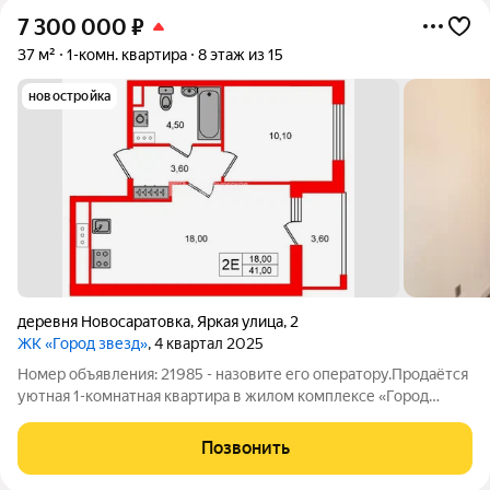
7 300 000
₽
37 м²
1-комн. квартира
8 этаж из 15
новостройка
деревня Новосаратовка
,
Яркая улица
,
2
ЖК «Город звезд»
, 4 квартал 2025
Номер объявления: 21985 - назовите его оператору.Продаётся
уютная 1-комнатная квартира в жилом комплексе «Город
звёзд» в новом городе на правом берегу Невы. Дом уже сдан.
Удобная, классическая, функциональная евро-планировка.
Позвонить
Большая кухня-гостиная