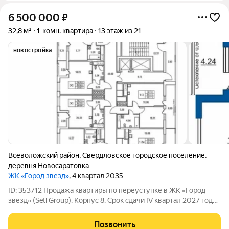
6 500 000
₽
32,8 м²
1-комн. квартира
13 этаж из 21
новостройка
Всеволожский район
,
Свердловское городское поселение
,
деревня Новосаратовка
ЖК «Город звезд»
, 4 квартал 2035
ID: 353712 Продажа квартиры по переуступке в ЖК «Город
звёзд» (Setl Group). Корпус 8. Срок сдачи IV квартал 2027 года.
Передача ключей 30 июня 2028 года. Параметры квартиры:
Общая площадь 24,4 м2 Жилая площадь 18,86 м2 Прихожая
Позвонить