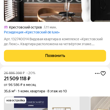
Крестовский остров
11 мин.
Резиденция «Крестовский de luxe»
Арт. 132740014 Видовая квартира в комплексе «Крестовский
де Люкс». Квартира расположена на четвёртом этаже.
Премиальная отделка, пол из кварцита, кухня Valcucine,
система вентиляции и кондиционирования, увеличенные
Позвонить
двери. Ремонт без амортизации.
26 886 398
₽
–20%
21 509 118
₽
от 96 586 ₽ в месяц
35,6 м²
1-комн. квартира
8 этаж из 10
новостройка