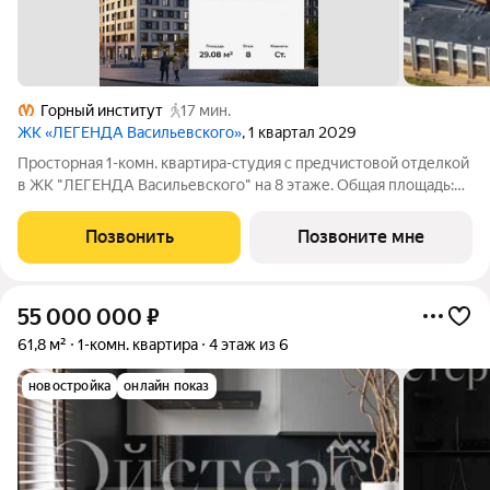
Горный институт
17 мин.
ЖК «ЛЕГЕНДА Васильевского»
, 1 квартал 2029
Просторная 1-комн. квартира-студия с предчистовой отделкой
в ЖК "ЛЕГЕНДА Васильевского" на 8 этаже. Общая площадь:
29.08 кв.м., площадь гостиной 22.2 кв.м., из которых 5 кв.м.
выделено под кухонную зону. Все окна выходят на одну
Позвонить
Позвоните мне
сторону. В квартире
55 000 000
₽
61,8 м²
1-комн. квартира
4 этаж из 6
новостройка
онлайн показ