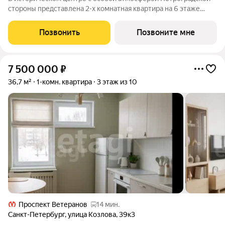
стороны представлена 2-х комнатная квартира на 6 этаже
общей площадью 67.8 кв.м. В корпусе КЛАССИК (KLASSIK)
представлены уникальные квартиры для ценителей формата
Позвонить
Позвоните мне
премиум. Пространство вокруг
7 500 000
₽
36,7 м²
1-комн. квартира
3 этаж из 10
Проспект Ветеранов
14 мин.
Санкт-Петербург
,
улица Козлова
,
39к3