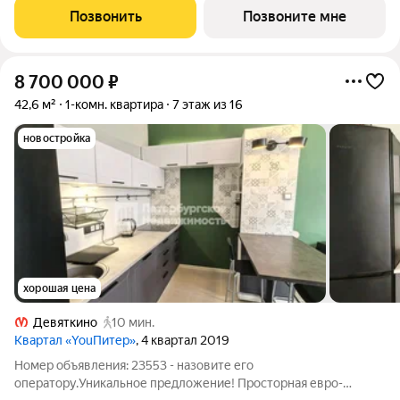
доступной социальной инфраструктурой. Жилой комплекс
Позвонить
Позвоните мне
расположен в
8 700 000
₽
42,6 м²
1-комн. квартира
7 этаж из 16
новостройка
хорошая цена
Девяткино
10 мин.
Квартал «YouПитер»
, 4 квартал 2019
Номер объявления: 23553 - назовите его
оператору.Уникальное предложение! Просторная евро-