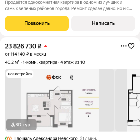
Продаётся однокомнатная квартира в одном из лучших и
самых зелёных районов города. Ремонт сделан давно, но и с
этим ремонтом можно заехать сразу, а можно с лёгкостью
переделать интерьер под себя. Место очень уютное,
Позвонить
Написать
спокойное и безопасное. Дом
23 826 730
₽
от 114 140 ₽ в месяц
40,2 м²
1-комн. квартира
4 этаж из 10
новостройка
3D-тур
Площадь Александра Невского
17 мин.