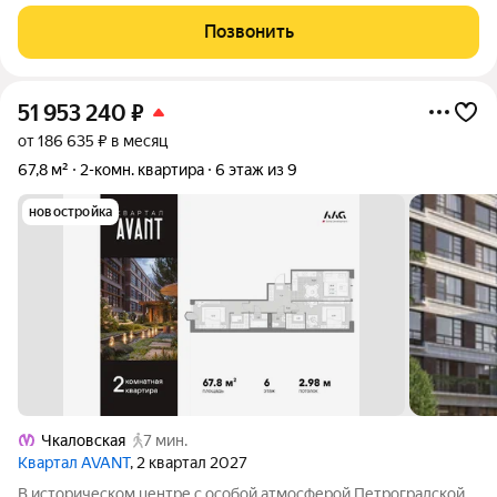
двушка 42,6м2 с отдельной кладовкой 1,6м2! Светлая,
солнечная квартира с шикарным остеклённым балконом 8,5м2
Позвонить
на Юго-Западную сторону! Кухня -гостиная 18,5м
51 953 240
₽
от 186 635 ₽ в месяц
67,8 м²
2-комн. квартира
6 этаж из 9
новостройка
Чкаловская
7 мин.
Квартал AVANT
, 2 квартал 2027
В историческом центре с особой атмосферой Петроградской