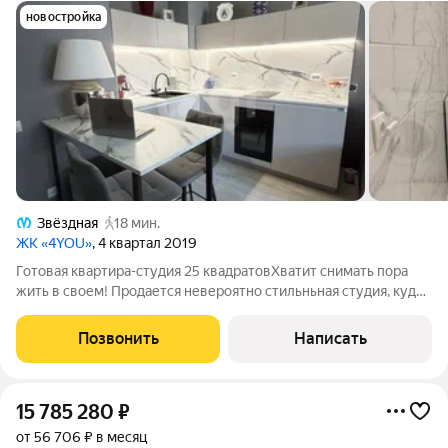
новостройка
Звёздная
18 мин.
ЖК «4YOU»
, 4 квартал 2019
Готовая квартира-студия 25 квадратовХватит снимать пора
жить в своем! Продается невероятно стильньная студия, куда
можно переехать буквально с одним рюкзаком. Это
абсолютный move-in ready. Шикарный ремонт , чтобы вы
Позвонить
Написать
экономили сотни тысяч рублей и
15 785 280
₽
от 56 706 ₽ в месяц