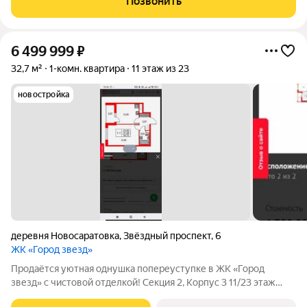
Позвонить
+ Большая лоджия 7.56 м2!!! + Комфортный 4
6 499 999
₽
32,7 м²
1-комн. квартира
11 этаж из 23
новостройка
деревня Новосаратовка
,
Звёздный проспект
,
6
ЖК «Город звезд»
Продаётся уютная однушка попереуступке в ЖК «Город
звезд» с чистовой отделкой! Секция 2, Корпус 3 11/23 этаж
Срок сдачи II кв. 2026 года, Дом сдан Главное преимущество