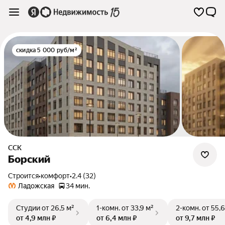
скидка 5 000 руб/м²
ССК
Борский
Строится
•
комфорт
•
2.4 (32)
Ладожская
34 мин.
Студии
от 26,5 м²
1-комн.
от 33,9 м²
2-комн.
от 55,6
от 4,9 млн ₽
от 6,4 млн ₽
от 9,7 млн ₽