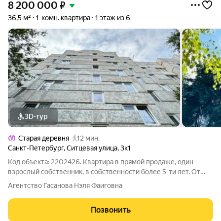
8 200 000
₽
36,5 м²
1-комн. квартира
1 этаж из 6
3D-тур
Старая деревня
12 мин.
Санкт-Петербург
,
Ситцевая улица
,
3к1
Код объекта: 2202426. Квартира в прямой продаже, один
взрослый собственник, в собственности более 5-ти лет. От
метро Старая деревня - 12 минут пешком. Из комнаты есть
Агентство Гасанова Нэля Фаиговна
выход на балкон. Своё ТСЖ, небольшая стоимость
коммунальных услуг. В данный момент
Позвонить