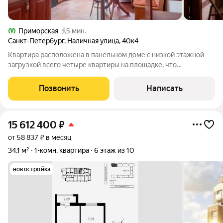
Приморская
5 мин.
Санкт-Петербург
,
Наличная улица
,
40к4
Квартира расположена в панельном доме с низкой этажной
загрузкой всего четыре квартиры на площадке, что
обеспечивает спокойную атмосферу и минимальный поток
людей в подъезде. Планировка функциональна и рациональна,
Позвонить
Написать
все помещения изолированы. Объект
15 612 400
₽
от 58 837 ₽ в месяц
34,1 м²
1-комн. квартира
6 этаж из 10
новостройка