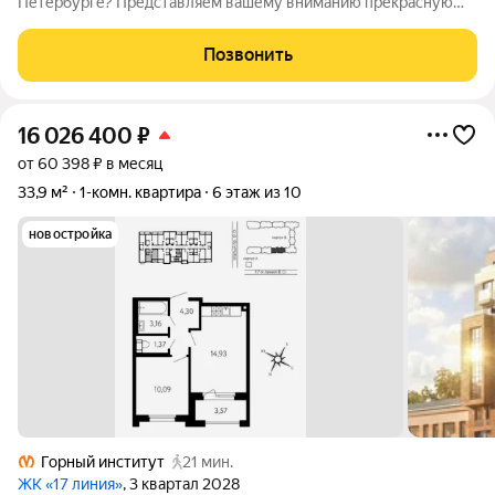
Петербурге? Представляем вашему вниманию прекрасную
однокомнатную квартиру по адресу Планерная улица, 21к1.
Квартира расположена на втором этаже двенадцатиэтажного
Позвонить
панельного дома, построенного в 1992
16 026 400
₽
от 60 398 ₽ в месяц
33,9 м²
1-комн. квартира
6 этаж из 10
новостройка
Горный институт
21 мин.
ЖК «17 линия»
, 3 квартал 2028