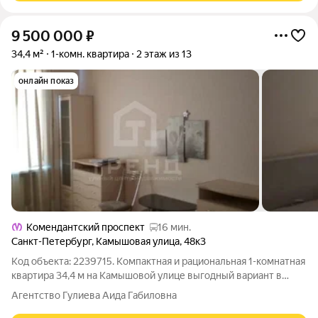
9 500 000
₽
34,4 м²
1-комн. квартира
2 этаж из 13
онлайн показ
Комендантский проспект
16 мин.
Санкт-Петербург
,
Камышовая улица
,
48к3
Код объекта: 2239715. Компактная и рациональная 1-комнатная
квартира 34,4 м на Камышовой улице выгодный вариант в
стабильном секторе города: разумная площадь, удобная
Агентство Гулиева Аида Габиловна
планировка и реальная экономия на содержании. Квартира на