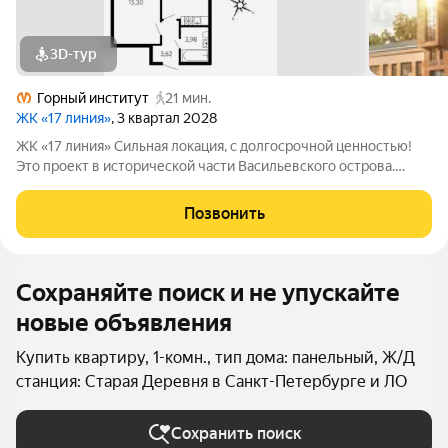
3D-тур
Горный институт
21 мин.
ЖК «17 линия»
, 3 квартал 2028
ЖК «17 линия» Сильная локация, с долгосрочной ценностью!
Это проект в исторической части Васильевского острова.
Здесь уже есть всё для комфортной жизни: набережные,
школы, детские сады, спортивная и культурная
Позвонить
инфраструктура. До метро
Сохраняйте поиск и не упускайте
новые объявления
Купить квартиру, 1-комн., тип дома: панельный, Ж/Д
станция: Старая Деревня в Санкт-Петербурге и ЛО
Сохранить поиск