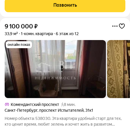
2-м этаже 13-этажного
Позвонить
9 100 000
₽
33,9 м²
1-комн. квартира
6 этаж из 12
онлайн показ
Комендантский проспект
8 мин.
Санкт-Петербург
,
проспект Испытателей
,
31к1
Номер объекта: 538030. Эта квартира удобный старт для тех,
кто ценит время, любит зелень и хочет жить в развитом