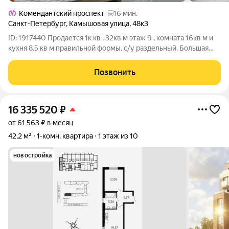
Комендантский проспект
16 мин.
Санкт-Петербург
,
Камышовая улица
,
48к3
ID: 1917440 Продается 1к кв , 32кв м этаж 9 , комната 16кв м и
кухня 8.5 кв м правильной формы, с/у раздельный. Большая
лоджия 6м, выход из кухни граничит с комнатой. Окна -двор,
южная сторона с красивым живописным видом. В доме два
Позвонить
лифта грузовой и
16 335 520
₽
от 61 563 ₽ в месяц
42,2 м²
1-комн. квартира
1 этаж из 10
новостройка