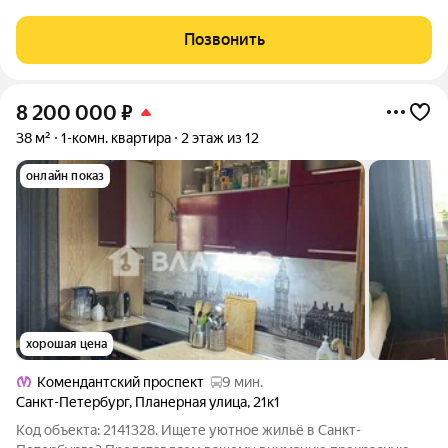
Петровского островов, яхт-клубы и частные школы. Клубный
формат на 225 квартир: есть лоты с кухнями-гостиными,
Позвонить
мастер-спальнями и эркерами.
8 200 000
₽
38 м²
1-комн. квартира
2 этаж из 12
онлайн показ
хорошая цена
Комендантский проспект
9 мин.
Санкт-Петербург
,
Планерная улица
,
21к1
Код объекта: 2141328. Ищете уютное жильё в Санкт-