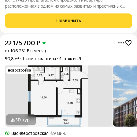
ID: 1917425 Предлагается к продаже 1 к квартира,
расположенная в одном из самых развитых и престижных
районов города. Удобная транспортная локация: близость ст
метро « Беговая», « Старая деревня»; в 2028 г планируется
Позвонить
открытие ст метро «
22 175 700
₽
от 106 231 ₽ в месяц
50,8 м²
1-комн. квартира
4 этаж из 9
новостройка
3D-тур
Василеостровская
9 мин.