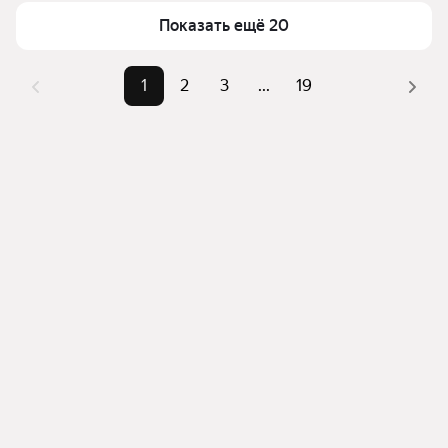
верхней части страницы есть самые частые 
Самый дорогой объект
161,14 млн ₽
Показать ещё 20
комбинации фильтров, например «» или «»
Помимо удобной сортировки по цене продажи вы 
можете отсортировать результаты по стоимости 
1
2
3
...
19
квадратного метра или площади