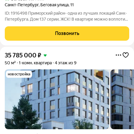
Санкт-Петербург
,
Беговая улица
,
11
ID: 1916498 Приморский район- одна из лучших локаций Санк-
Петербурга. Дом 137 серии, ЖСК! В квартире можно воплотить
все свои дизайнерские мечты и идеи. На кухне можно
поставить диван для приёма гостей или как дополнительное
Позвонить
место отдыха. Квартира
35 785 000
₽
50 м²
1-комн. квартира
4 этаж из 9
новостройка