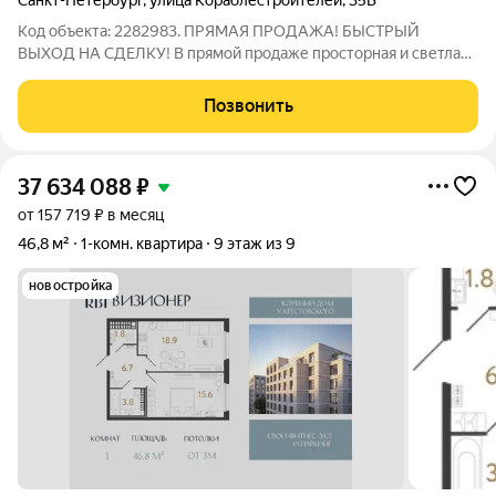
Санкт-Петербург
,
улица Кораблестроителей
,
35В
Код объекта: 2282983. ПРЯМАЯ ПРОДАЖА! БЫСТРЫЙ
ВЫХОД НА СДЕЛКУ! В прямой продаже просторная и светлая
1-комнатная квартира: - собственность более 5 лет - без
обременений - один взрослый собственник Квартира
Позвонить
продается со всей мебелью - состояние -
37 634 088
₽
от 157 719 ₽ в месяц
46,8 м²
1-комн. квартира
9 этаж из 9
новостройка