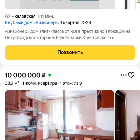
Чкаловская
11 мин.
Клубный дом «Визионер»
, 3 квартал 2028
«Визионер» дом элит-класса от RBI в престижной локации на
Петроградской стороне. Рядом парки Крестовского и
Петровского островов, яхт-клубы и частные школы. Клубный
формат на 225 квартир: есть лоты с кухнями-гостиными,
Позвонить
мастер-спальнями и эркерами.
10 000 000
₽
38,9 м²
1-комн. квартира
1 этаж из 9