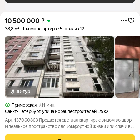
10 500 000
₽
38,8 м²
1-комн. квартира
5 этаж из 12
3D-тур
Приморская
11 мин.
Санкт-Петербург
,
улица Кораблестроителей
,
29к2
Арт. 137060863 Продается светлая квартира с видом во двор.
Идеальное пространство для комфортной жизни или сдачи в
аренду. квартира полностью готова к проживанию - выполнен
ремонт , полностью меблированная . Главное преимущество