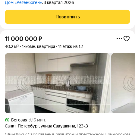
Дом «Регенбоген»
, 3 квартал 2026
Позвонить
11 000 000
₽
40,2 м²
1-комн. квартира
11 этаж из 12
Беговая
15 мин.
Санкт-Петербург
,
улица Савушкина
,
123к3
136508527 Своя гавань в развитом и престижном Приморском