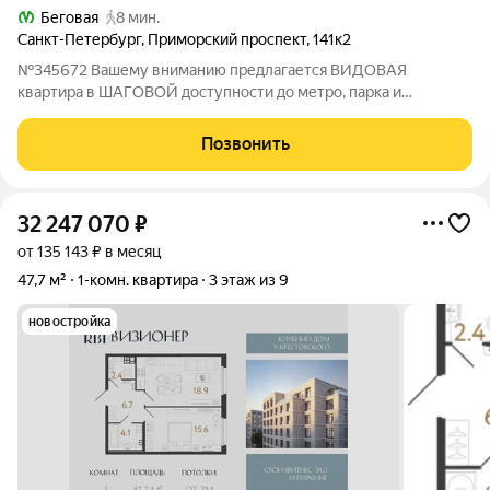
Беговая
8 мин.
Санкт-Петербург
,
Приморский проспект
,
141к2
№345672 Вашему вниманию предлагается ВИДОВАЯ
квартира в ШАГОВОЙ доступности до метро, парка и
Крестовского острова! Уютная, светлая, большая квартира
станет местом притяжения гостей, вашим местом силы,
Позвонить
домом, в который хочется возвращаться! Квартира
32 247 070
₽
от 135 143 ₽ в месяц
47,7 м²
1-комн. квартира
3 этаж из 9
новостройка