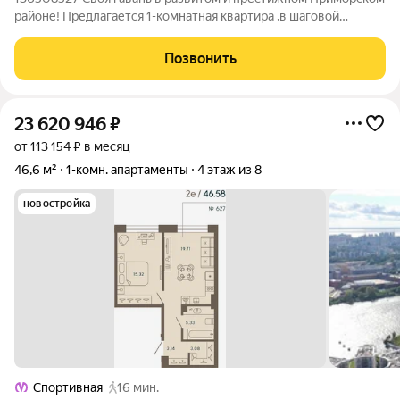
районе! Предлагается 1-комнатная квартира ,в шаговой
доступности до метро Беговая , рядом большой парк 300-
летия Санкт-Петербурга. Квартира теплая ,уютная, окна во
Позвонить
двор. Лоджия застеклена и
23 620 946
₽
от 113 154 ₽ в месяц
46,6 м²
1-комн. апартаменты
4 этаж из 8
новостройка
Спортивная
16 мин.