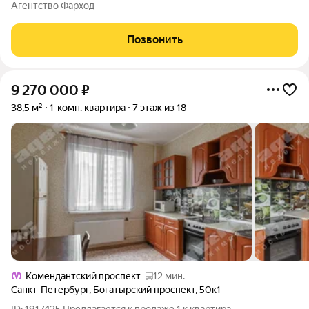
районе Приморского района Санкт-Петербурга. Шестой этаж,
Агентство Фарход
общая площадь 33,9 м компактное и функциональное
пространство, которое после
Позвонить
9 270 000
₽
38,5 м²
1-комн. квартира
7 этаж из 18
Комендантский проспект
12 мин.
Санкт-Петербург
,
Богатырский проспект
,
50к1