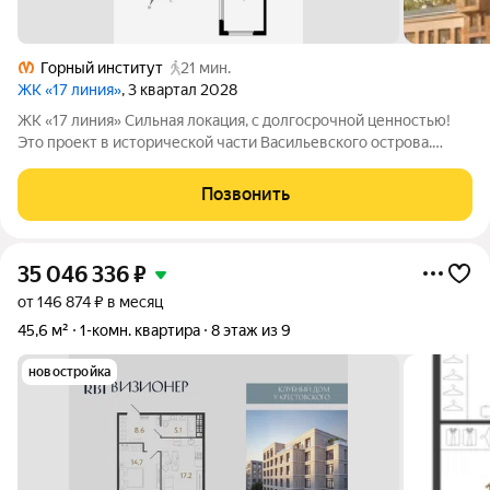
Горный институт
21 мин.
ЖК «17 линия»
, 3 квартал 2028
ЖК «17 линия» Сильная локация, с долгосрочной ценностью!
Это проект в исторической части Васильевского острова.
Здесь уже есть всё для комфортной жизни: набережные,
школы, детские сады, спортивная и культурная
Позвонить
инфраструктура. До метро
35 046 336
₽
от 146 874 ₽ в месяц
45,6 м²
1-комн. квартира
8 этаж из 9
новостройка