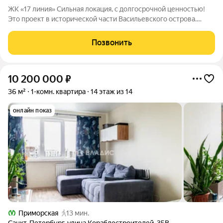
ЖК «17 линия» Сильная локация, с долгосрочной ценностью!
Это проект в исторической части Васильевского острова.
Здесь уже есть всё для комфортной жизни: набережные,
школы, детские сады, спортивная и культурная
Позвонить
инфраструктура. До метро
10 200 000
₽
36 м²
1-комн. квартира
14 этаж из 14
онлайн показ
Приморская
13 мин.