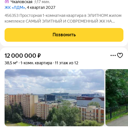
Чкаловская
17 мин.
ЖК «ЛДМ»
, 4 квартал 2027
456353 Просторная 1-комнатная квартира в ЭЛИТНОМ жилом
комплексе САМЫЙ ЭЛИТНЫЙ И СОВРЕМЕННЫЙ ЖК НА
ПЕТРОГРАДСКОЙ СТОРОНЕ! ОБ ОБЪЕКТЕ: - Просторная
кухня-гостиная 18м - Потолки 3м!!! - Окна в пол!!! - Культурное
Позвонить
пространство с музеем - Зоны для
12 000 000
₽
38,5 м²
1-комн. квартира
11 этаж из 12