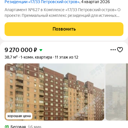
Резиденции «17/33 Петровский остров»
, 4 квартал 2026
Апартамент №627 в Комплексе «17/33 Петровский остров» О
проекте: Премиальный комплекс резиденций для истинных
ценителей изысканной архитектуры, непревзойденного
сервиса и необыкновенной панорамы Санкт-Петербурга.
Позвонить
Уникальное расположение между Малой
9 270 000
₽
38,7 м²
1-комн. квартира
11 этаж из 12
хорошая цена
Беговая
6 мин.