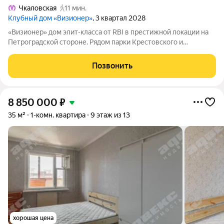
Чкаловская
11 мин.
Клубный дом «Визионер»
, 3 квартал 2028
«Визионер» дом элит-класса от RBI в престижной локации на
Петроградской стороне. Рядом парки Крестовского и
Петровского островов, яхт-клубы и частные школы. Клубный
формат на 225 квартир: есть лоты с кухнями-гостиными,
Позвонить
мастер-спальнями и эркерами.
8 850 000
₽
35 м²
1-комн. квартира
9 этаж из 13
хорошая цена