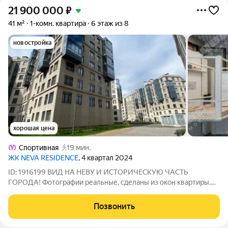
21 900 000
₽
41 м²
1-комн. квартира
6 этаж из 8
новостройка
хорошая цена
Спортивная
19 мин.
ЖК NEVA RESIDENCE
, 4 квартал 2024
ID: 1916199 ВИД НА НЕВУ И ИСТОРИЧЕСКУЮ ЧАСТЬ
ГОРОДА! Фотографии реальные, сделаны из окон квартиры.
ЖК бизнес класса Neva Residence, 7-я секция. В продаже
просторная евро 2-х комнатная квартира с уникальным
Позвонить
открыточным видом. Из окон квартиры