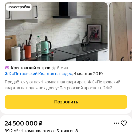
новостройка
Крестовский остров
16 мин.
ЖК «Петровский Квартал на воде»
, 4 квартал 2019
Продаётся уютная 1-комнатная квартира в ЖК «Петровский
квартал на воде» по адресу: Петровский проспект, 24к2.
Квартира расположена на 6 этаже современного 8-этажного
кирпично-монолитного дома бизнес-класса. Общая площадь
Позвонить
по ЕГРН 36,2 м. Удобная
24 500 000
₽
39,2 м²
1-комн. квартира
5 этаж из 8