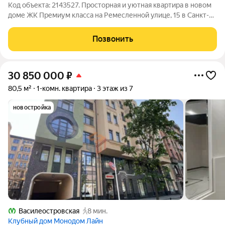
Код объекта: 2143527. Просторная и уютная квартира в новом
доме ЖК Премиум класса на Ремесленной улице, 15 в Санкт-
Петербурге Квартира находится в одном из самых
перспективных районов Санкт-Петербурга! Близость к
Позвонить
основным транспортным магистралям
30 850 000
₽
80,5 м²
1-комн. квартира
3 этаж из 7
новостройка
Василеостровская
8 мин.
Клубный дом Монодом Лайн