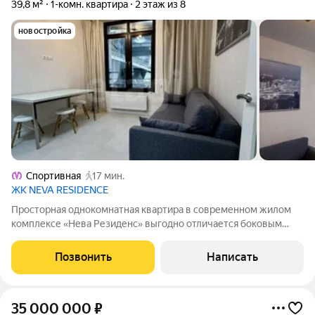
39,8 м²
1-комн. квартира
2 этаж из 8
новостройка
Спортивная
17 мин.
ЖК NEVA RESIDENCE
Просторная однокомнатная квартира в современном жилом
комплексе «Нева Резиденс» выгодно отличается боковым
видом на Неву и прямым выходом из парадной на
собственную благоустроенную и закрытую набережную.
Позвонить
Написать
Квартира в отличном состоянии, полностью
35 000 000
₽