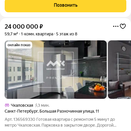
отдыха, что гарантирует тишину в квартире! Жилой комплекс
Позвонить
"The One" объективно
24 000 000
₽
59,7 м²
1-комн. квартира
5 этаж из 8
онлайн показ
Чкаловская
3 мин.
Санкт-Петербург
,
Большая Разночинная улица
,
11
Арт. 136569330 Готовая квартира с ремонтом 5 минут до
метро Чкаловская. Парковка в закрытом дворе. Дорогой