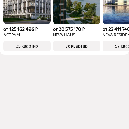
от 125 162 496 ₽
от 20 575 170 ₽
от 22 411 74
АСТРУМ
NEVA HAUS
NEVA RESIDE
35 квартир
78 квартир
57 ква