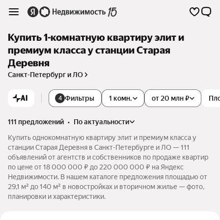
Купить 1-комнатную квартиру элит и
премиум класса у станции Старая
Деревня
Санкт-Петербург и ЛО
AI
Фильтры
1 комн.
от 20 млн ₽
Пл
4
111 предложений
•
по актуальности
Купить однокомнатную квартиру элит и премиум класса у
станции Старая Деревня в Санкт-Петербурге и ЛО — 111
объявлений от агентств и собственников по продаже квартир
по цене от 18 000 000 ₽ до 220 000 000 ₽ на Яндекс
Недвижимости. В нашем каталоге предложения площадью от
29,1 м² до 140 м² в новостройках и вторичном жилье — фото,
планировки и характеристики.