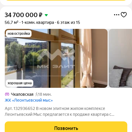
34 700 000
₽
56,7 м²
1-комн. квартира
6 этаж из 15
новостройка
хорошая цена
Чкаловская
18 мин.
ЖК «Леонтьевский мыс»
Арт. 132936652 В новом элитном жилом комплексе
Леонтьевский Мыс предлагается к продаже квартира с
дизайнерским ремонтом и потрясающим прямым видом на
реку Ждановку, и боковым видом на Финский Залив! Комплекс
Позвонить