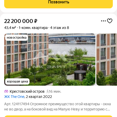
не экономили. Можно заехать и сразу жить! Все остаётся.
Позвонить
Ремонт сдержанный и
22 200 000
₽
43,4 м²
1-комн. квартира
4 этаж из 8
новостройка
хорошая цена
Крестовский остров
16 мин.
ЖК The One
, 2 квартал 2022
Арт. 124117494 Огромное преимущество этой квартиры - окна
не во двор, а на боковой вид на Малую Неву и территорию с
ландшафтным дизайном, зелёными насаждениями и зон