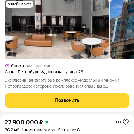
онлайн показ
Спортивная
11 мин.
Санкт-Петербург
,
Ждановская улица
,
29
Эксклюзивная квартира в комплексе «Идеальный Мир» на
Петроградской стороне Изолированная спальная с
собственной гардеробной и санузлом. Просторная кухня-
гостиная. Потолки 3,2 м Застекленная лоджия с панорамным
Позвонить
безрамным остеклением. Два санузла.
22 900 000
₽
36,2 м²
1-комн. квартира
6 этаж из 8