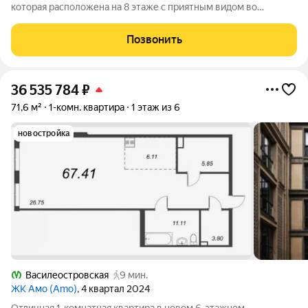
которая расположена на 8 этаже с приятным видом во
внутренний благоустроенный двор. Квартира без отделки, что
даёт вам полную свободу для реализации любых
Позвонить
дизайнерских решений и создания
36 535 784
₽
71,6 м²
1-комн. квартира
1 этаж из 6
новостройка
Василеостровская
9 мин.
ЖК Амо (Amo)
, 4 квартал 2024