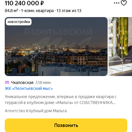
110 240 000
₽
84,8 м²
1-комн. квартира
13 этаж из 13
новостройка
Чкаловская
18 мин.
ЖК «Леонтьевский мыс»
Уникальное предложение, впервые в продаже квартира с
террасой в клубном доме «Мальта» от СОБСТВЕННИКА
площадью 84,8 кв.м 13 этаж, вид на р. Ждановку и внутренний
Агентство Клубный дом Мальта
двор Просторная кухня-гостиная 37.4 кв.м. Каждая из квартир в
клубном доме «Мальта»
Позвонить