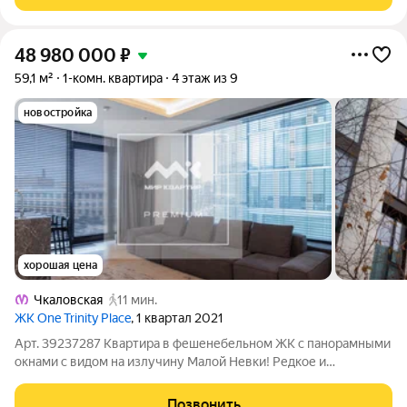
проектировал известный европейский
48 980 000
₽
59,1 м²
1-комн. квартира
4 этаж из 9
новостройка
хорошая цена
Чкаловская
11 мин.
ЖК One Trinity Place
, 1 квартал 2021
Арт. 39237287 Квартира в фешенебельном ЖК с панорамными
окнами с видом на излучину Малой Невки! Редкое и
единственное предложение подобных квартир в самом
знаковом и фешенебельном комплексе "One trinity place".
Позвонить