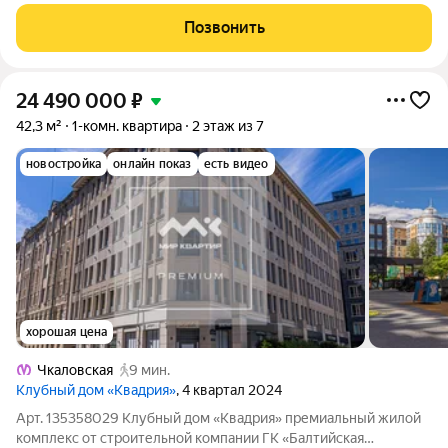
покупатель, представляем Вам современную 1 комнатную
квартиру с большой кухней-гостиной и отдельной спальной
Позвонить
комнатой. Общая площадь 59.60
24 490 000
₽
42,3 м²
1-комн. квартира
2 этаж из 7
новостройка
онлайн показ
есть видео
хорошая цена
Чкаловская
9 мин.
Клубный дом «Квадрия»
, 4 квартал 2024
Арт. 135358029 Клубный дом «Квадрия» премиальный жилой
комплекс от строительной компании ГК «Балтийская