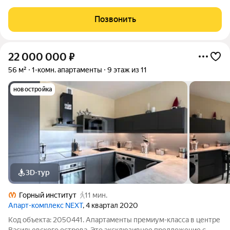
коммерция», возведен в самой престижной локации
Петроградского района, на пересечении улиц Малой
Позвонить
Зелениной и Корпусной. Окружение дома это
22 000 000
₽
56 м²
1-комн. апартаменты
9 этаж из 11
новостройка
3D-тур
Горный институт
11 мин.
Апарт-комплекс NEXT
, 4 квартал 2020
Код объекта: 2050441. Апартаменты премиум-класса в центре