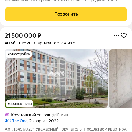
Васильевского острова. Это эксклюзивное предложение с
потрясающим видом на исторические достопримечательности
Петербурга с хорошей скидкой реальному покупателю!
Позвонить
Характеристики: - Этаж: 9 из
21 500 000
₽
40 м²
1-комн. квартира
8 этаж из 8
новостройка
хорошая цена
Крестовский остров
16 мин.
ЖК The One
, 2 квартал 2022
Арт. 134960271 Уважаемый покупатель! Предлагаем квартиру,