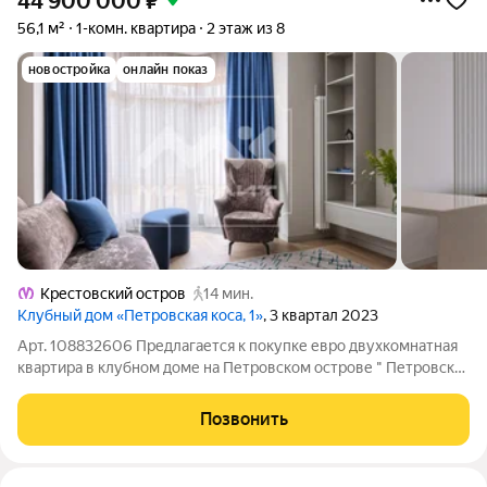
44 900 000
₽
56,1 м²
1-комн. квартира
2 этаж из 8
новостройка
онлайн показ
Крестовский остров
14 мин.
Клубный дом «Петровская коса, 1»
, 3 квартал 2023
Арт. 108832606 Предлагается к покупке евро двухкомнатная
квартира в клубном доме на Петровском острове " Петровская
коса,1" от застройщика ООО «ГазпромбанкИнвест».
Уникальность расположения подчеркивает статус Клубного
Позвонить
дома. Квартира имеет боковой