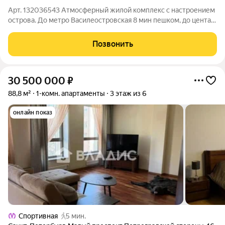
Арт. 132036543 Атмосферный жилой комплекс с настроением
острова. До метро Василеостровская 8 мин пешком, до цента
города 1 остановка на метро Атмосфера камерности и уюта,в
доме 89 квартир, соответствующая высокому статусу его
Позвонить
жильцов. Приятные и
30 500 000
₽
88,8 м²
1-комн. апартаменты
3 этаж из 6
онлайн показ
Спортивная
5 мин.