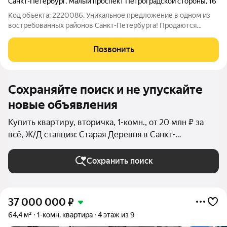
Санкт-Петербург
,
Малый проспект Петроградской стороны
,
16
Код объекта: 2220086. Уникальное предложение в одном из
востребованных районов Санкт-Петербурга! Продаются
шикарные апартаменты на Малом проспекте Петроградской
стороны дом 16 в 3-х минутах ходьбы от метро Спортивная.
Позвонить
Здесь время течет иначе - сквозь
Сохраняйте поиск и не упускайте
новые объявления
Купить квартиру, вторичка, 1-комн., от 20 млн ₽ за
всё, Ж/Д станция: Старая Деревня в Санкт-
Петербурге и ЛО
Сохранить поиск
37 000 000
₽
64,4 м²
1-комн. квартира
4 этаж из 9