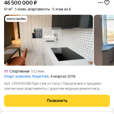
46 500 000
₽
51 м²
1-комн. апартаменты
5 этаж из 6
новостройка
Спортивная
12 мин.
Апарт-комплекс Royal Park
, 4 квартал 2018
Арт. 139305088 Престиж и статус! Предлагаем к продаже
элегантные апартаменты с дорогим модным ремонтом в
элитном жилом комплексе "Royal Park" на Петровском
острове. Высокий этаж, первая линия, вид на воду и яхтенную
Позвонить
марину. Дорогие материалы,