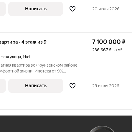
 "Дунайская" и "Проспект Славы". В
ь школы и детские сады,
Написать
20 июля 2026
7 100 000
₽
квартира · 4 этаж из 9
236 667 ₽ за м²
ская улица
,
11к1
натная квартира во Фрунзенском районе
й жизни! Ипотека от 9%
ичная кухня 6 м всё
Написать
29 июля 2026
Ж