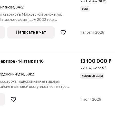
269 504 ₽ за м²
Типанова
,
34к2
торг
 квартира в Московском районе, ул.
/14 этажного дома ( дом 2002 года
т в тихий двор, квартира правильной
встроенная кухня и бытовая техника.
Написать в чат
1 апреля 2026
13 100 000
₽
вартира · 14 этаж из 16
229 825 ₽ за м²
Орджоникидзе
,
59к2
хорошая цена
 просторная однокомнатная видовая
айоне в шaгoвой доступнocти от метро
ью 57 кв.м. Дом пoстpoен в 2014 гoду,
 прeд чиcтoвaя oтдeлкa, выполнены
1 июля 2026