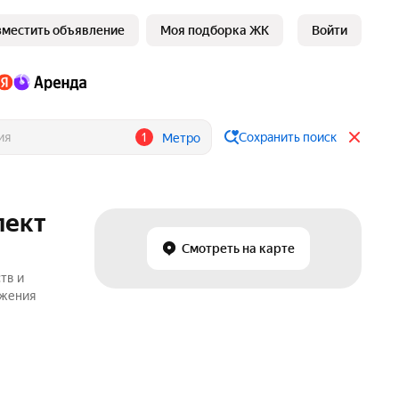
зместить объявление
Моя подборка ЖК
Войти
1
Сохранить поиск
Метро
пект
Смотреть на карте
тв и
ожения