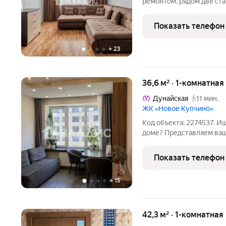
ремонтом, рядом две ста
Ломоносовская. Спокойн
планировка О доме Консьерж + видеонаблюдение Под
Показать телефон
управлением ТСЖ Лифт
+
23
36,6 м² · 1-комнатная
Дунайская
11 мин.
ЖК «Новое Купчино»
Код объекта: 2274537. 
доме? Представляем ва
квартиру на Малой Бухар
Квартира расположена на
Показать телефон
монолитного дома,
+
15
42,3 м² · 1-комнатная