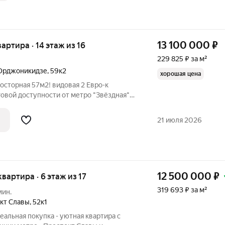
13 100 000
₽
вартира · 14 этаж из 16
229 825 ₽ за м²
Орджоникидзе
,
59к2
хорошая цена
росторная 57м2! видовая 2 Евро-к
говой доступности от метро "Звёздная"
, 59, к2 14/16 этаж 57м2
Квартира для комфортной жизни с реальными 57 м, просторной
21 июля 2026
12 500 000
₽
 квартира · 6 этаж из 17
319 693 ₽ за м²
мин.
кт Славы
,
52к1
еальная покупка - уютная квартира с