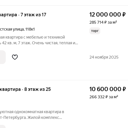
12 000 000
₽
вартира · 7 этаж из 17
285 714 ₽ за м²
стская улица
,
118к1
торг
ая квартира с мебелью и техникой
42 кв. м, 7 этаж. Очень чистая, теплая и
екленную
24 ноября 2025
10 600 000
₽
 квартира · 8 этаж из 25
266 332 ₽ за м²
 уютная однокомнатная квартира в
т-Петербурга. Жилой комплекс
ременный кирпично-монолитный дом.