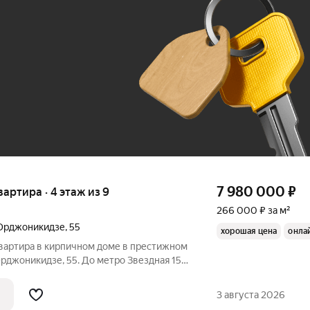
До 100 тыс. ₽
7 980 000
₽
квартира · 4 этаж из 9
266 000 ₽ за м²
Орджоникидзе
,
55
хорошая цена
онла
квартира в кирпичном доме в престижном
рпичный дом 1966 г. п., теплый,
менный лифт, чистый подъезд Спокойные
3 августа 2026