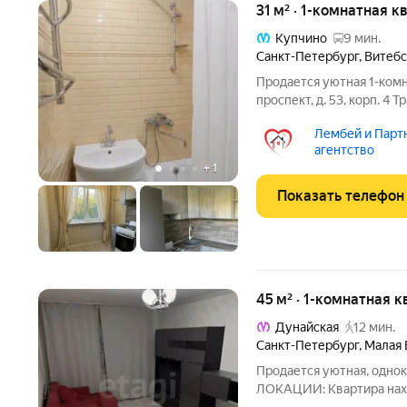
31 м² · 1-комнатная к
Купчино
9 мин.
Санкт-Петербург
,
Витебс
Продается уютная 1-комн
проспект, д. 53, корп. 4
пешком до железнодорож
Лембей и Парт
курсируют электропоезд
агентство
находятся
+
1
Показать телефон
45 м² · 1-комнатная к
Дунайская
12 мин.
Санкт-Петербург
,
Малая 
Продается уютная, однок
ЛОКАЦИИ: Квартира нахо