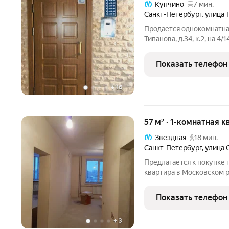
Купчино
7 мин.
Санкт-Петербург
,
улица 
Продается однокомнатная
Типанова, д.34, к.2, на 4
постройки). Окна выходя
формы. Хороший ремонт, 
Показать телефон
Общая площадь -
+
16
57 м² · 1-комнатная к
Звёздная
18 мин.
Санкт-Петербург
,
улица 
Предлагается к покупке
квартира в Московском р
«Звезднaя» общей площад
вместительная кваpтирa,
Показать телефон
основные
+
3