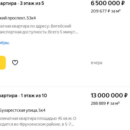
6 500 000
₽
вартира · 3 этаж из 5
209 677 ₽ за м²
кий проспект
,
53к4
атная квартира по адресу: Витебский
 Транспортная доступность: Всего 5 минут
ной станции «Проспект Славы», откуда
нёры,
а Витебского направления. Рядом
вчера
13 000 000
₽
вартира · 1 этаж из 10
288 889 ₽ за м²
Бухарестская улица
,
5к4
омнатная квартира площадью 45 кв.м. О
дится во Фрунзенском районе, в 5-7