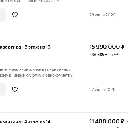
нции метро - Проспект Славы и
ые соседи, удобная и универсальная
28 июля 2026
15 990 000
₽
 квартира · 8 этаж из 13
436 885 ₽ за м²
Ищете идеальное жильё в современном
шему вниманию уютную однокомнатную
естской улице, 12 в Санкт-Петербурге.
 8 этаже 13-этажного кирпично-
27 июля 2026
11 400 000
₽
 квартира · 4 этаж из 14