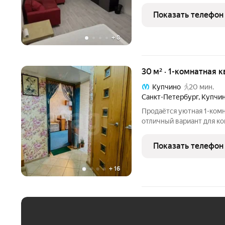
минутах пешком до метро
шаговой доступности ест
Показать телефон
многочисленные
+
8
30 м² · 1-комнатная 
Купчино
20 мин.
Санкт-Петербург
,
Купчин
Продаётся уютная 1-ком
отличный вариант для комфортно
поможем с одобрением! КВАРТИРА: Практ
необходимое под рукой Раздельный санузел удобство в
Показать телефон
повседневном
+
16
ЕЖЕМЕСЯЧНЫЙ ПЛАТЁ