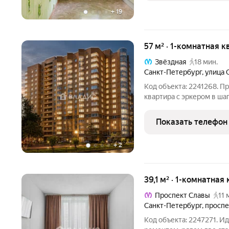
+
19
57 м² · 1-комнатная к
Звёздная
18 мин.
Санкт-Петербург
,
улица 
Код объекта: 2241268. П
квартира с эркером в ша
Санкт-Петербург, ул. Орджоникидзе
Показать телефон
+
2
39,1 м² · 1-комнатная
Проспект Славы
11 
Санкт-Петербург
,
проспе
Код объекта: 2247271. Ид