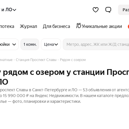
 и ЛО
Ра
потека
Журнал
Для бизнеса
Уникальные акции
ройки
1 комн.
Цена
мнатные
Станция Проспект Славы
Рядом с озером
 рядом с озером у станции Прос
ЛО
роспект Славы в Санкт-Петербурге и ЛО — 53 объявления от агентс
до 15 990 000 ₽ на Яндекс Недвижимости. В нашем каталоге предл
илье — фото, планировки и характеристики.