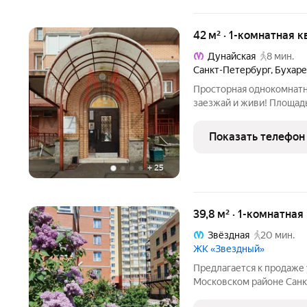
42 м² · 1-комнатная к
Дунайская
8 мин.
Санкт-Петербург
,
Бухаре
Просторная однокомнатн
заезжай и живи! Площадь 
светлая уют чувствуется с порога. Продуманная планировка:
комната правильной формы, кухня с выходом на заст
Показать телефон
лоджию ,
+
25
39,8 м² · 1-комнатная
Звёздная
20 мин.
ЖК «Звездный»
Предлагается к продаже
Московском районе Санк
представляет собой сов