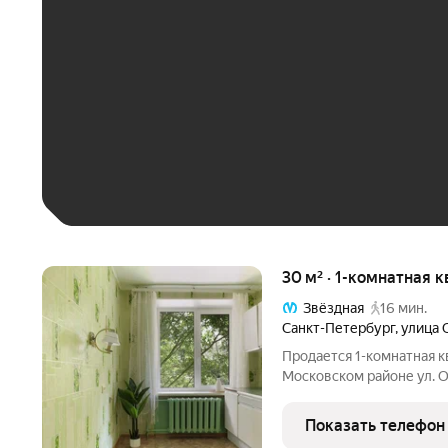
До 30 тыс. ₽
До 50 тыс. ₽
До 70 тыс. ₽
Больше 100 тыс. ₽
30 м² · 1-комнатная 
Звёздная
16 мин.
Санкт-Петербург
,
улица 
Продается 1-комнатная 
Московском районе ул. Орджоникидзе, 55. До метро Звездная 15
минут пешком. О доме: Ки
окружен зеленью Совре
Показать телефон
соседи ЖСК,