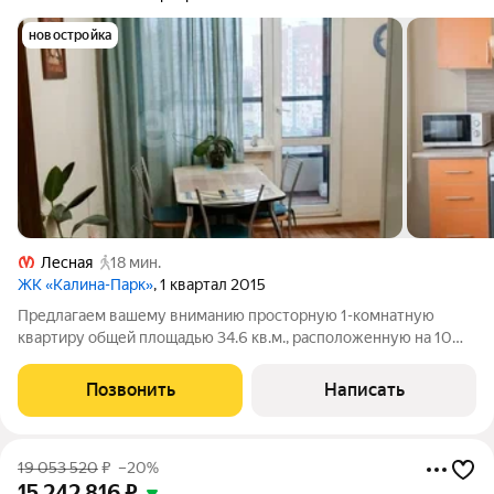
новостройка
Лесная
18 мин.
ЖК «Калина-Парк»
, 1 квартал 2015
Предлагаем вашему вниманию просторную 1-комнатную
квартиру общей площадью 34.6 кв.м., расположенную на 10
этаже 17-этажного дома 2015 года постройки. Это идеальный
вариант для тех, кто ищет комфортное жилье в современном
Позвонить
Написать
районе. Планировка:
19 053 520
₽
–20%
15 242 816
₽