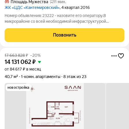
Площадь Мужества
11 мин.
ЖК «ЦДС «Кантемировский»
, 4 квартал 2016
Номер объявления: 23222 - назовите его оператору.В
микрорайоне со всей необходимой инфраструктурой
продается однокомнатная квартира с большой застекленной
лоджией 7м2. Последняя квартира в секции на этаже и имеет
Позвонить
двойную стену с соседней парадной, и
17 663 828
₽
–20%
14 131 062
₽
от 84 617 ₽ в месяц
40,7 м²
1-комн. апартаменты
8 этаж из 23
новостройка