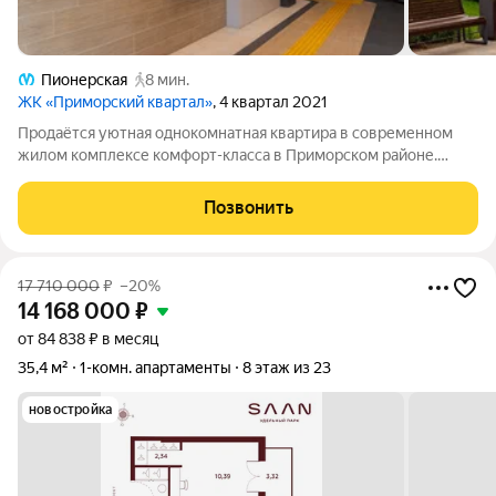
Пионерская
8 мин.
ЖК «Приморский квартал»
, 4 квартал 2021
Продаётся уютная однокомнатная квартира в современном
жилом комплексе комфорт-класса в Приморском районе.
Удобная функциональная планировка просторная комната,
кухня правильной формы, лоджия, удобная прихожая. Соседи -
Позвонить
без проблем. Дом расположен
17 710 000
₽
–20%
14 168 000
₽
от 84 838 ₽ в месяц
35,4 м²
1-комн. апартаменты
8 этаж из 23
новостройка