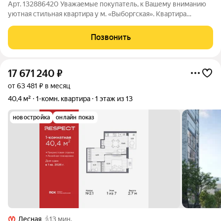
Арт. 132886420 Уважаемые покупатель, к Вашему вниманию
уютная стильная квартира у м. «Выборгская». Квартира
расположена в кирпичном доме 1975 года постройки.
Закрытый двор с парковкой под шлагбаумом, на этаже есть
Позвонить
кладовая. В квартире сделан
17 671 240
₽
от 63 481 ₽ в месяц
40,4 м²
1-комн. квартира
1 этаж из 13
новостройка
онлайн показ
Лесная
13 мин.