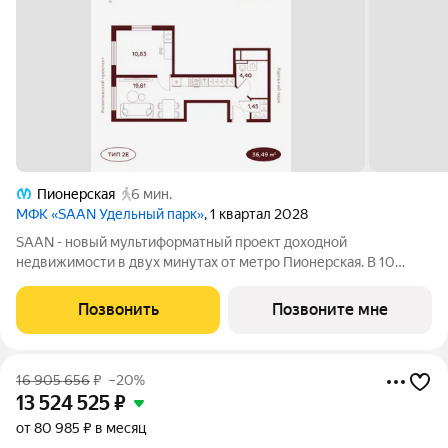
Пионерская
6 мин.
МФК «SAAN Удельный парк»
, 1 квартал 2028
SAAN - новый мультиформатный проект доходной
недвижимости в двух минутах от метро Пионерская. В 10
шагах от входа начинается Удельный парк. В проекте
представлены различные варианты: от компактных студий до
Позвонить
Позвоните мне
просторных резиденций с панорамными
16 905 656
₽
–20%
13 524 525
₽
от 80 985 ₽ в месяц