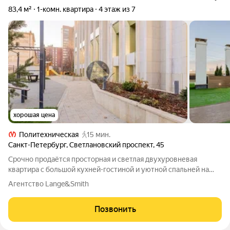
83,4 м²
1-комн. квартира
4 этаж из 7
хорошая цена
Политехническая
15 мин.
Санкт-Петербург
,
Светлановский проспект
,
45
Срочно продаётся просторная и светлая двухуровневая
квартира с большой кухней-гостиной и уютной спальней на
втором уровне общей площадью 83,4 м2. Современный и
Агентство Lange&Smith
оригинальный дизайн, невысокая этажность дома, вид на
крупнейший парк Петербурга -
Позвонить