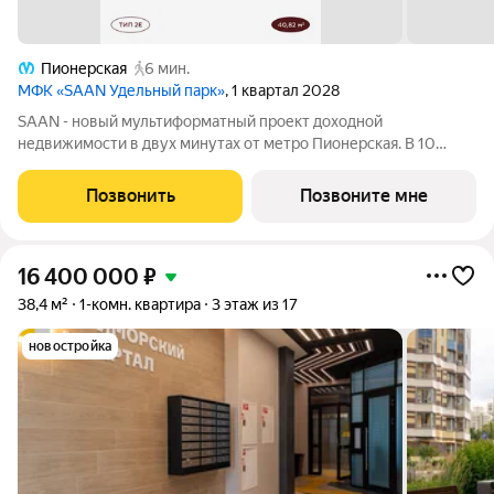
Пионерская
6 мин.
МФК «SAAN Удельный парк»
, 1 квартал 2028
SAAN - новый мультиформатный проект доходной
недвижимости в двух минутах от метро Пионерская. В 10
шагах от входа начинается Удельный парк. В проекте
представлены различные варианты: от компактных студий до
Позвонить
Позвоните мне
просторных резиденций с панорамными
16 400 000
₽
38,4 м²
1-комн. квартира
3 этаж из 17
новостройка