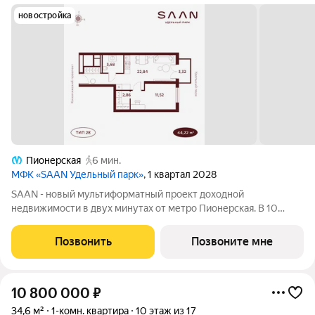
новостройка
Пионерская
6 мин.
МФК «SAAN Удельный парк»
, 1 квартал 2028
SAAN - новый мультиформатный проект доходной
недвижимости в двух минутах от метро Пионерская. В 10
шагах от входа начинается Удельный парк. В проекте
представлены различные варианты: от компактных студий до
Позвонить
Позвоните мне
просторных резиденций с панорамными
10 800 000
₽
34,6 м²
1-комн. квартира
10 этаж из 17