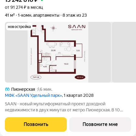
от 91 274 ₽ в месяц
41 м²
1-комн. апартаменты
8 этаж из 23
новостройка
Пионерская
6 мин.
МФК «SAAN Удельный парк»
, 1 квартал 2028
SAAN - новый мультиформатный проект доходной
недвижимости в двух минутах от метро Пионерская. В 10
шагах от входа начинается Удельный парк. В проекте
представлены различные варианты: от компактных студий до
Позвонить
Позвоните мне
просторных резиденций с панорамными