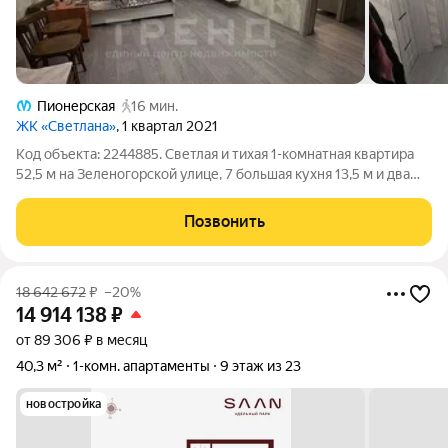
Пионерская
16 мин.
ЖК «Светлана»
, 1 квартал 2021
Код объекта: 2244885. Светлая и тихая 1-комнатная квартира
52,5 м на Зеленогорской улице, 7 большая кухня 13,5 м и два
балкона дают ощущение полноценного «второго» жилого
пространства и удобство ежедневной жизни. Дом 2020 года,
Позвонить
монолитный, на 11
18 642 672
₽
–20%
14 914 138
₽
от 89 306 ₽ в месяц
40,3 м²
1-комн. апартаменты
9 этаж из 23
новостройка