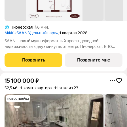
Пионерская
6 мин.
МФК «SAAN Удельный парк»
, 1 квартал 2028
SAAN - новый мультиформатный проект доходной
недвижимости в двух минутах от метро Пионерская. В 10
шагах от входа начинается Удельный парк. В проекте
представлены различные варианты: от компактных студий до
Позвонить
Позвоните мне
просторных резиденций с панорамными
15 100 000
₽
52,5 м²
1-комн. квартира
11 этаж из 23
новостройка