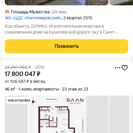
Площадь Мужества
9 мин.
ЖК «ЦДС «Кантемировский»
, 2 квартал 2015
Код объекта: 2274462. Исключительная квартира в
современном доме на Кушелевской дороге, 5к2 в Санкт-
Петербурге идеальное предложение для тех, кто ценит
комфорт и стиль! Эта однокомнатная квартира площадью 35,9
Позвонить
кв. м расположена на 18-м этаже
22 250 060
₽
–20%
17 800 047
₽
от 106 587 ₽ в месяц
46 м²
1-комн. апартаменты
23 этаж из 23
новостройка