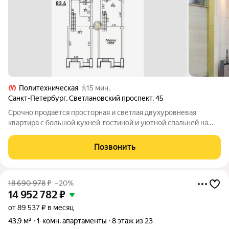
Политехническая
15 мин.
Санкт-Петербург
,
Светлановский проспект
,
45
Срочно продаётся просторная и светлая двухуровневая
квартира с большой кухней-гостиной и уютной спальней на
втором уровне общей площадью 83.4 м2. Современный и
оригинальный дизайн, невысокая этажность дома, вид на
Позвонить
крупнейший парк Петербурга -
18 690 978
₽
–20%
14 952 782
₽
от 89 537 ₽ в месяц
43,9 м²
1-комн. апартаменты
8 этаж из 23