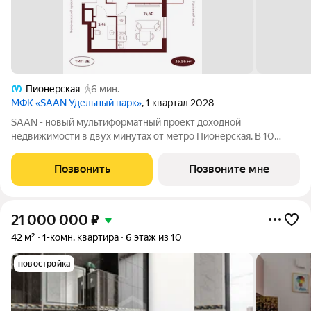
Пионерская
6 мин.
МФК «SAAN Удельный парк»
, 1 квартал 2028
SAAN - новый мультиформатный проект доходной
недвижимости в двух минутах от метро Пионерская. В 10
шагах от входа начинается Удельный парк. В проекте
представлены различные варианты: от компактных студий до
Позвонить
Позвоните мне
просторных резиденций с панорамными
21 000 000
₽
42 м²
1-комн. квартира
6 этаж из 10
новостройка