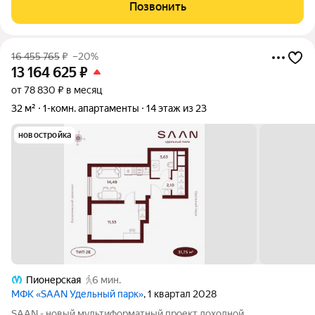
Продаются современные апартаменты общей площадью 39 м2
Позвонить
в новом монолитном доме бизнес-класса 2019 года постройки.
16 455 765
₽
–20%
13 164 625
₽
от 78 830 ₽ в месяц
32 м²
1-комн. апартаменты
14 этаж из 23
новостройка
Пионерская
6 мин.
МФК «SAAN Удельный парк»
, 1 квартал 2028
SAAN - новый мультиформатный проект доходной