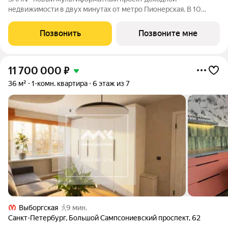
недвижимости в двух минутах от метро Пионерская. В 10
шагах от входа начинается Удельный парк. В проекте
представлены различные варианты: от компактных студий до
Позвонить
Позвоните мне
просторных резиденций с панорамными
11 700 000
₽
36 м²
1-комн. квартира
6 этаж из 7
Выборгская
9 мин.
Санкт-Петербург
,
Большой Сампсониевский проспект
,
62