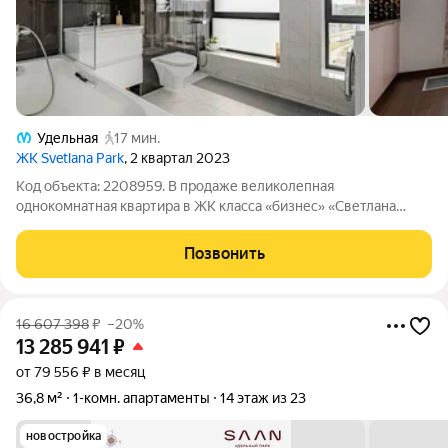
Удельная
17 мин.
ЖК Svetlana Park
, 2 квартал 2023
Код объекта: 2208959. В продаже великолепная
однокомнатная квартира в ЖК класса «бизнес» «Светлана
Парк». Приятность, безопасность, комфорт, порядок - все это о
пространстве, где каждый метр создан с заботой о вас. Жилой
Позвонить
комплекс находится в
16 607 398
₽
–20%
13 285 941
₽
от 79 556 ₽ в месяц
36,8 м²
1-комн. апартаменты
14 этаж из 23
новостройка