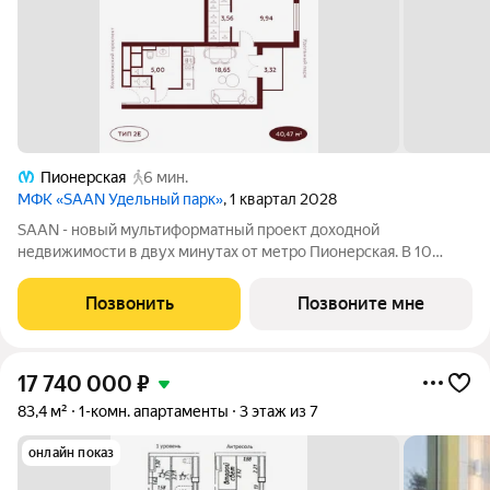
Пионерская
6 мин.
МФК «SAAN Удельный парк»
, 1 квартал 2028
SAAN - новый мультиформатный проект доходной
недвижимости в двух минутах от метро Пионерская. В 10
шагах от входа начинается Удельный парк. В проекте
представлены различные варианты: от компактных студий до
Позвонить
Позвоните мне
просторных резиденций с панорамными
17 740 000
₽
83,4 м²
1-комн. апартаменты
3 этаж из 7
онлайн показ