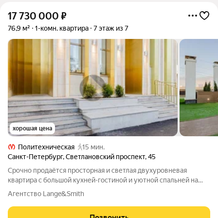
17 730 000
₽
76,9 м²
1-комн. квартира
7 этаж из 7
хорошая цена
Политехническая
15 мин.
Санкт-Петербург
,
Светлановский проспект
,
45
Срочно продаётся просторная и светлая двухуровневая
квартира с большой кухней-гостиной и уютной спальней на
втором уровне общей площадью 76,9 м2. Современный и
Агентство Lange&Smith
оригинальный дизайн, невысокая этажность дома, вид на
крупнейший парк Петербурга -
Позвонить