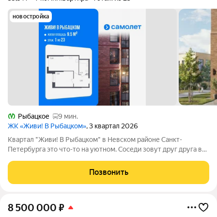
новостройка
Рыбацкое
9 мин.
ЖК «Живи! В Рыбацком»
, 3 квартал 2026
Квартал "Живи! В Рыбацком" в Невском районе Санкт-
Петербурга это что-то на уютном. Соседи зовут друг друга в
гости и любуются розовыми закатами, а дети вместе играют на
цветущих аллеях во дворе. Но всего 20 минут пешком и вы у
Позвонить
метро "Рыбацкое",
8 500 000
₽