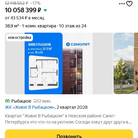
12 118 552
₽
–17%
10 058 399
₽
от 43 534 ₽ в месяц
38,9 м²
1-комн. квартира
10 этаж из 24
новостройка
Рыбацкое
12 мин.
ЖК «Живи! В Рыбацком»
, 2 квартал 2028
Квартал "Живи! В Рыбацком" в Невском районе Санкт-
Петербурга это что-то на уютном. Соседи зовут друг друга в
гости и любуются розовыми закатами, а дети вместе играют на
цветущих аллеях во дворе. Но всего 20 минут пешком и вы у
Позвонить