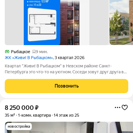
Рыбацкое
9 мин.
ЖК «Живи! В Рыбацком»
, 3 квартал 2026
Квартал "Живи! В Рыбацком" в Невском районе Санкт-
Петербурга это что-то на уютном. Соседи зовут друг друга в
гости и любуются розовыми закатами, а дети вместе играют на
цветущих аллеях во дворе. Но всего 20 минут пешком и вы у
Позвонить
метро "Рыбацкое",
8 250 000
₽
35 м²
1-комн. квартира
14 этаж из 25
новостройка