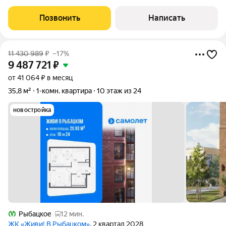
переливается огнями! ХАРАКТЕРИСТИКА
Позвонить
Написать
11 430 989
₽
–17%
9 487 721
₽
от 41 064 ₽ в месяц
35,8 м²
1-комн. квартира
10 этаж из 24
новостройка
Рыбацкое
12 мин.
ЖК «Живи! В Рыбацком»
, 2 квартал 2028