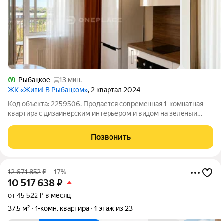
Рыбацкое
13 мин.
ЖК «Живи! В Рыбацком»
, 2 квартал 2024
Код объекта: 2259506. Продается современная 1-комнатная
квартира с дизайнерским интерьером и видом на зелёный
массив Предлагается стильная и полностью готовая к
проживанию однокомнатная квартира, расположенная на 9
Позвонить
этаже современного
12 671 852
₽
–17%
10 517 638
₽
от 45 522 ₽ в месяц
37,5 м²
1-комн. квартира
1 этаж из 23