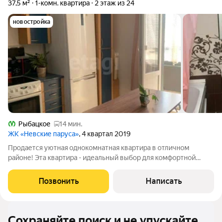
37,5 м²
1-комн. квартира
2 этаж из 24
новостройка
Рыбацкое
14 мин.
ЖК «Невские паруса»
, 4 квартал 2019
Продается уютная однокомнатная квартира в отличном
районе! Эта квартира - идеальный выбор для комфортной
жизни. Она полностью меблирована и оснащена всей
необходимой техникой, включая холодильник, стиральную
Позвонить
Написать
машину, плиту и многое другое. Плюсы
Сохраняйте поиск и не упускайте