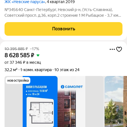
ЖК «Невские паруса»
, 4 квартал 2019
№345640 Санкт-Петербург, Невский р-н, (Усть-Славянка),
Советский просп. д.36, корп.2 строение 1 М Рыбацкое - 3,7 км
Видовая однокомнатная квартира с видом на Неву в ЖК
«Невские паруса»! Представьте: каждое утро вы просыпаетесь
Позвонить
от мягкого света,
10 395 885
₽
–17%
8 628 585
₽
от 37 346 ₽ в месяц
32,2 м²
1-комн. квартира
10 этаж из 24
новостройка