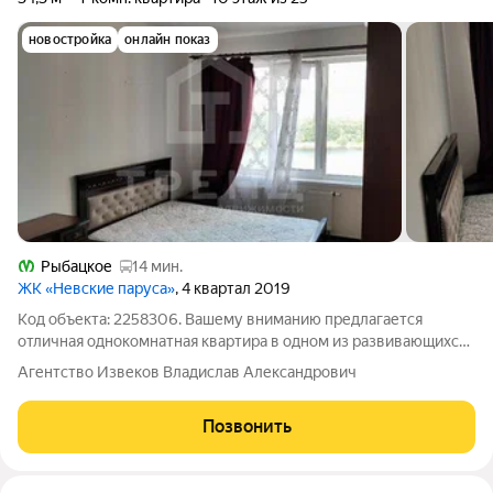
новостройка
онлайн показ
Рыбацкое
14 мин.
ЖК «Невские паруса»
, 4 квартал 2019
Код объекта: 2258306. Вашему вниманию предлагается
отличная однокомнатная квартира в одном из развивающихся
районов Санкт-Петербурга Усть-Славянке. Квартира
Агентство Извеков Владислав Александрович
расположена на десятом этаже 25-этажного кирпично-
монолитного дома, построенного в 2019
Позвонить