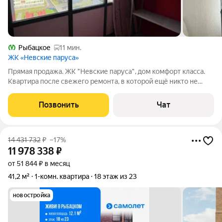
Рыбацкое
11 мин.
ЖК «Невские паруса»
Прямая продажа. ЖК "Невские паруса", дом комфорт класса.
Квартира после свежего ремонта, в которой ещё никто не
проживал. Во дворе - детский сад, спортивная площадка,
детские площадки, парковочные места. Рядом построена
Позвонить
Чат
школа. В доме - продуктовые
14 431 732
₽
–17%
11 978 338
₽
от 51 844 ₽ в месяц
41,2 м²
1-комн. квартира
18 этаж из 23
новостройка