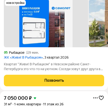
новостройка
Рыбацкое
9 мин.
ЖК «Живи! В Рыбацком»
, 3 квартал 2026
Квартал "Живи! В Рыбацком" в Невском районе Санкт-
Петербурга это что-то на уютном. Соседи зовут друг друга в
гости и любуются розовыми закатами, а дети вместе играют на
цветущих аллеях во дворе. Но всего 20 минут пешком и вы у
Позвонить
метро "Рыбацкое",
7 050 000
₽
31 м²
1-комн. квартира
11 этаж из 26