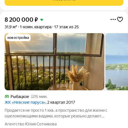
метро "Рыбацкое",
8 200 000
₽
31,9 м²
1-комн. квартира
17 этаж из 25
новостройка
Рыбацкое
15 мин.
ЖК «Невские паруса»
, 2 квартал 2017
Продается не просто 1 ккв, а пространство для жизни с
ошеломляющими видами, которые реально делают
счастливыми! В прямой продаже видовая 1 к.кв в ЖК Невские
Агентство Юлия Сотникова
паруса! Утром парк дышит свежестью, вечером Нева