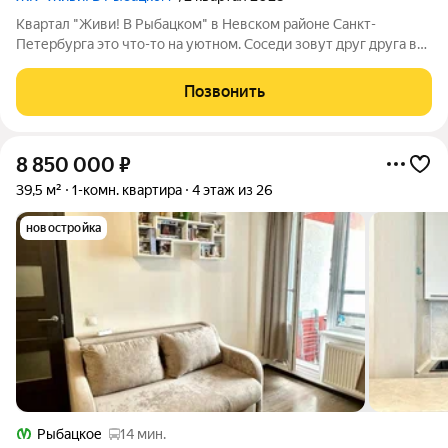
Квартал "Живи! В Рыбацком" в Невском районе Санкт-
Петербурга это что-то на уютном. Соседи зовут друг друга в
гости и любуются розовыми закатами, а дети вместе играют на
цветущих аллеях во дворе. Но всего 20 минут пешком и вы у
Позвонить
метро "Рыбацкое",
8 850 000
₽
39,5 м²
1-комн. квартира
4 этаж из 26
новостройка
Рыбацкое
14 мин.