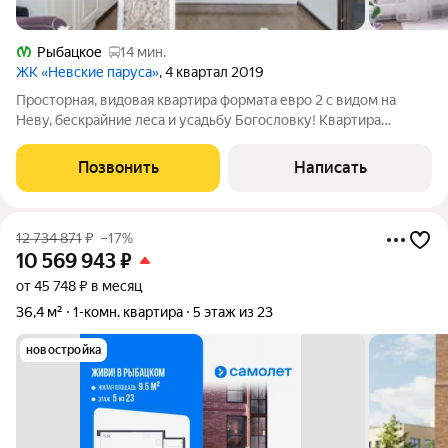
Рыбацкое
14 мин.
ЖК «Невские паруса»
, 4 квартал 2019
Просторная, видовая квартира формата евро 2 с видом на
Неву, бескрайние леса и усадьбу Богословку! Квартира
полностью готова для проживания! Кухня с техникой остается
покупателю, остальная мебель по договоренности! О
Позвонить
Написать
квартире: 1-комнатная квартира с
12 734 871
₽
–17%
10 569 943
₽
от 45 748 ₽ в месяц
36,4 м²
1-комн. квартира
5 этаж из 23
новостройка