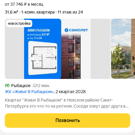
от 37 746 ₽ в месяц
31,6 м²
1-комн. квартира
11 этаж из 24
новостройка
Рыбацкое
12 мин.
ЖК «Живи! В Рыбацком»
, 2 квартал 2028
Квартал "Живи! В Рыбацком" в Невском районе Санкт-
Петербурга это что-то на уютном. Соседи зовут друг друга в
гости и любуются розовыми закатами, а дети вместе играют на
цветущих аллеях во дворе. Но всего 20 минут пешком и вы у
Позвонить
метро "Рыбацкое",