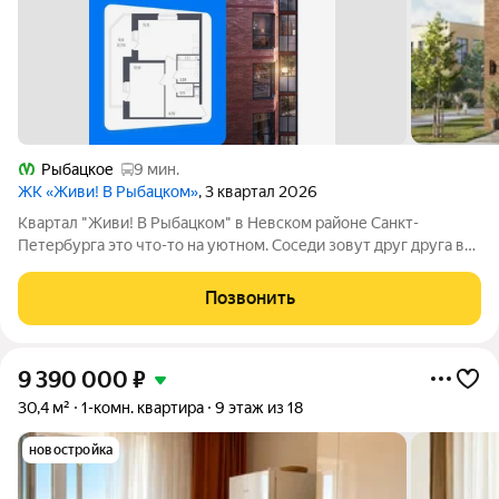
Рыбацкое
9 мин.
ЖК «Живи! В Рыбацком»
, 3 квартал 2026
Квартал "Живи! В Рыбацком" в Невском районе Санкт-
Петербурга это что-то на уютном. Соседи зовут друг друга в
гости и любуются розовыми закатами, а дети вместе играют на
цветущих аллеях во дворе. Но всего 20 минут пешком и вы у
Позвонить
метро "Рыбацкое",
9 390 000
₽
30,4 м²
1-комн. квартира
9 этаж из 18
новостройка