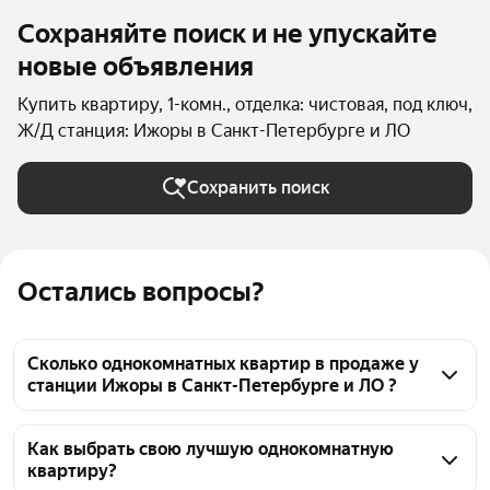
Сохраняйте поиск и не упускайте
новые объявления
Купить квартиру, 1-комн., отделка: чистовая, под ключ,
Ж/Д станция: Ижоры в Санкт-Петербурге и ЛО
Сохранить поиск
Остались вопросы?
Сколько однокомнатных квартир в продаже у
станции Ижоры в Санкт-Петербурге и ЛО ?
На Яндекс Недвижимости в продаже у станции 
Ижоры в Санкт-Петербурге и ЛО 71 однокомнатных 
Как выбрать свою лучшую однокомнатную
квартиру?
квартира, из них 4 объявления от собственников, 