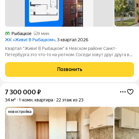
Рыбацкое
9 мин.
ЖК «Живи! В Рыбацком»
, 3 квартал 2026
Квартал "Живи! В Рыбацком" в Невском районе Санкт-
Петербурга это что-то на уютном. Соседи зовут друг друга в
гости и любуются розовыми закатами, а дети вместе играют на
цветущих аллеях во дворе. Но всего 20 минут пешком и вы у
Позвонить
метро "Рыбацкое",
7 300 000
₽
34 м²
1-комн. квартира
22 этаж из 23
новостройка