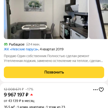
Рыбацкое
14 мин.
ЖК «Невские паруса»
, 4 квартал 2019
Продаю Один собственник Полностью сделан ремонт
Утепленная лоджия, заменено остекление на теплое, сделан
теплый пол. Новый дом. Прогулочная зона,собственный пляж
на берегу Невы. До метро Рыбацкое 20 минут пешком. Статус:
Позвонить
квартира, Количество комнат:
12 008 671
₽
–17%
9 967 197
₽
от 43 139 ₽ в месяц
35,5 м²
1-комн. квартира
1 этаж из 23