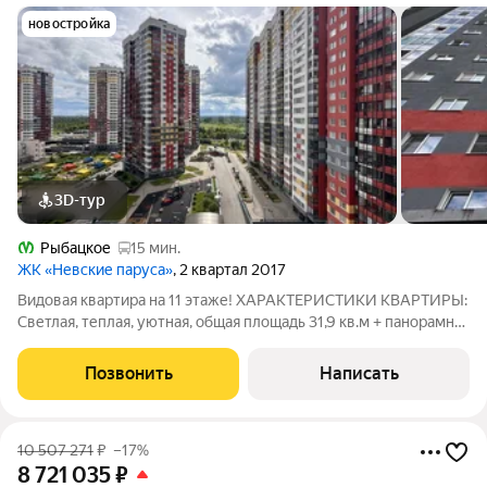
новостройка
3D-тур
Рыбацкое
15 мин.
ЖК «Невские паруса»
, 2 квартал 2017
Видовая квартира на 11 этаже! ХАРАКТЕРИСТИКИ КВАРТИРЫ:
Светлая, теплая, уютная, общая площадь 31,9 кв.м + панорамная
лоджия. Студия с полноценной перегородкой, которая
разделяет зону отдыха и зону кухни. Остаётся всё: техника и
Позвонить
Написать
мебель. С/у
10 507 271
₽
–17%
8 721 035
₽