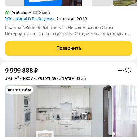
Рыбацкое
12 мин.
ЖК «Живи! В Рыбацком»
, 2 квартал 2028
Квартал "Живи! В Рыбацком" в Невском районе Санкт-
Петербурга это что-то на уютном. Соседи зовут друг друга в
гости и любуются розовыми закатами, а дети вместе играют на
цветущих аллеях во дворе. Но всего 20 минут пешком и вы у
Позвонить
метро "Рыбацкое",
9 999 888
₽
39,6 м²
1-комн. квартира
24 этаж из 25
новостройка