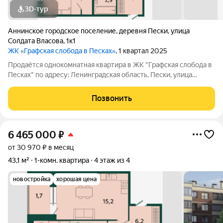
3D-тур
Аннинское городское поселение
,
деревня Пески
,
улица
Солдата Власова
,
1к1
ЖК «Графская слобода в Песках»
, 1 квартал 2025
Продаётся однокомнатная квартира в ЖК "Графская слобода в
Песках" по адресу: Ленинградская область, Пески, улица
Солдата Власова, дом 1, корпус 1, на 2 этаже 4-этажного дома, в
59 минутах на транспорте от метро "Проспект Ветеранов",
Позвонить
рядом с ж/д
6 465 000
₽
от 30 970 ₽ в месяц
43,1 м²
1-комн. квартира
4 этаж из 4
новостройка
хорошая цена