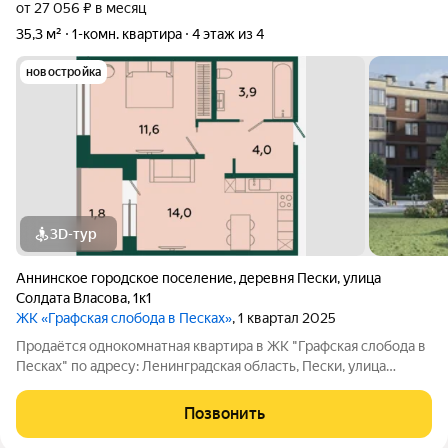
от 27 056 ₽ в месяц
35,3 м²
1-комн. квартира
4 этаж из 4
новостройка
3D-тур
Аннинское городское поселение
,
деревня Пески
,
улица
Солдата Власова
,
1к1
ЖК «Графская слобода в Песках»
, 1 квартал 2025
Продаётся однокомнатная квартира в ЖК "Графская слобода в
Песках" по адресу: Ленинградская область, Пески, улица
Солдата Власова, дом 1, корпус 1, на 4 этаже 4-этажного дома, в
59 минутах на транспорте от метро "Проспект Ветеранов",
Позвонить
рядом с ж/д