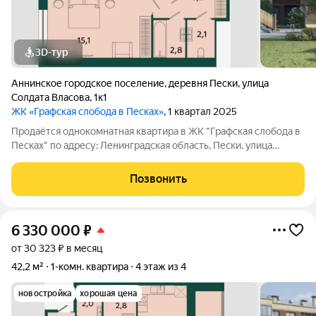
3D-тур
Аннинское городское поселение
,
деревня Пески
,
улица
Солдата Власова
,
1к1
ЖК «Графская слобода в Песках»
, 1 квартал 2025
Продаётся однокомнатная квартира в ЖК "Графская слобода в
Песках" по адресу: Ленинградская область, Пески, улица
Солдата Власова, дом 1, корпус 1, на 4 этаже 4-этажного дома, в
59 минутах на транспорте от метро "Проспект Ветеранов",
Позвонить
рядом с ж/д
6 330 000
₽
от 30 323 ₽ в месяц
42,2 м²
1-комн. квартира
4 этаж из 4
новостройка
хорошая цена