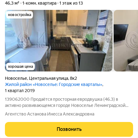
46,3 м²
1-комн. квартира
1 этаж из 13
новостройка
хорошая цена
Новоселье
,
Центральная улица
,
8к2
Жилой район «Новоселье: Городские кварталы»
,
1 квартал 2019
139062000 Продаётся просторная евродвушка (46.3) в
активно развивающемся городе Новоселье Ленинградской
области. Новоселье выделяется сочетанием доступной
Агентство Астанова Инесса Александровна
городской среды и загородного комфорта, удобным выездом
на КАД (5 минут), близостью к метро
Позвонить