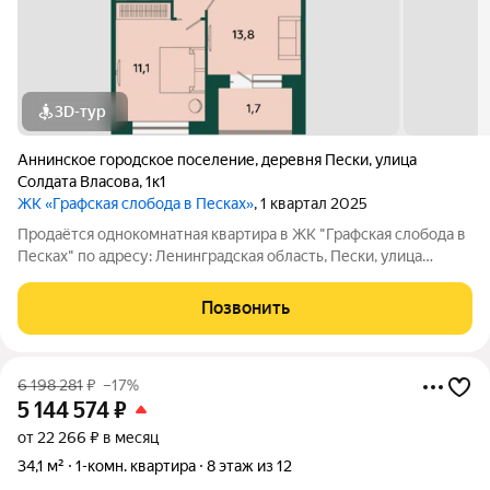
3D-тур
Аннинское городское поселение
,
деревня Пески
,
улица
Солдата Власова
,
1к1
ЖК «Графская слобода в Песках»
, 1 квартал 2025
Продаётся однокомнатная квартира в ЖК "Графская слобода в
Песках" по адресу: Ленинградская область, Пески, улица
Солдата Власова, дом 1, корпус 1, на 1 этаже 4-этажного дома, в
59 минутах на транспорте от метро "Проспект Ветеранов",
Позвонить
рядом с ж/д
6 198 281
₽
–17%
5 144 574
₽
от 22 266 ₽ в месяц
34,1 м²
1-комн. квартира
8 этаж из 12