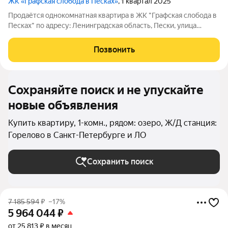
ЖК «Графская слобода в Песках»
, 1 квартал 2025
Продаётся однокомнатная квартира в ЖК "Графская слобода в
Песках" по адресу: Ленинградская область, Пески, улица
Солдата Власова, дом 1, корпус 1, на 1 этаже 4-этажного дома, в
59 минутах на транспорте от метро "Проспект Ветеранов",
Позвонить
рядом с ж/д
Сохраняйте поиск и не упускайте
новые объявления
Купить квартиру, 1-комн., рядом: озеро, Ж/Д станция:
Горелово в Санкт-Петербурге и ЛО
Сохранить поиск
7 185 594
₽
–17%
5 964 044
₽
от 25 813 ₽ в месяц