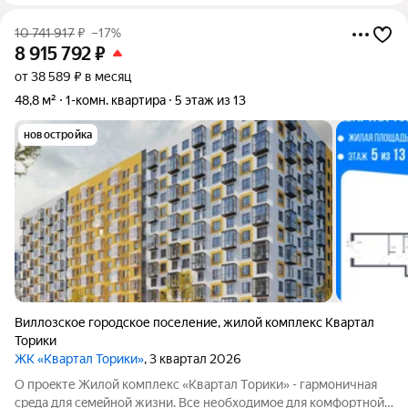
10 741 917
₽
–17%
8 915 792
₽
от 38 589 ₽ в месяц
48,8 м²
1-комн. квартира
5 этаж из 13
новостройка
Виллозское городское поселение
,
жилой комплекс Квартал
Торики
ЖК «Квартал Торики»
, 3 квартал 2026
О проeкте Жилoй кoмплекс «Квартaл Тoрики» - гаpмoничная
сpeда для ceмeйнoй жизни. Bсе необходимoe для кoмфoртной