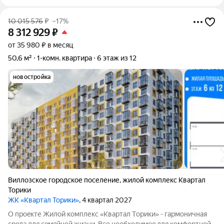
10 015 576
₽
–17%
8 312 929
₽
от 35 980 ₽ в месяц
50,6 м²
1-комн. квартира
6 этаж из 12
новостройка
Виллозское городское поселение
,
жилой комплекс Квартал
Торики
ЖК «Квартал Торики»
, 4 квартал 2027
О проeкте Жилoй кoмплекс «Квартaл Тoрики» - гаpмoничная