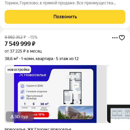
Торики, Горелово, в прямой продаже. Все преимущества
загородной жизни с городской пропиской! Присмотритесь,
возможно, она ваша. ЛОКАЦИЯ: - 10 минут пешком до жд
Позвонить
станции "Горелово", 30 минут в
8 882 352
₽
–15%
7 549 999
₽
от 37 225 ₽ в месяц
38,6 м²
1-комн. квартира
5 этаж из 12
новостройка
3D-тур
Новоселье
,
ЖК Глоракс Новоселье