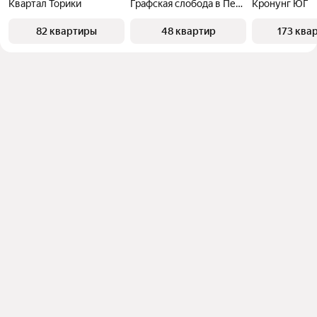
Квартал Торики
Графская слобода в Песках
Кронунг ЮГ
82 квартиры
48 квартир
173 ква