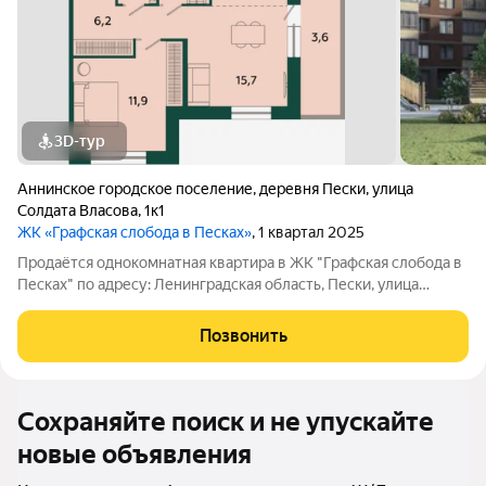
3D-тур
Аннинское городское поселение
,
деревня Пески
,
улица
Солдата Власова
,
1к1
ЖК «Графская слобода в Песках»
, 1 квартал 2025
Продаётся однокомнатная квартира в ЖК "Графская слобода в
Песках" по адресу: Ленинградская область, Пески, улица
Солдата Власова, дом 1, корпус 1, на 4 этаже 4-этажного дома, в
59 минутах на транспорте от метро "Проспект Ветеранов",
Позвонить
рядом с ж/д
Сохраняйте поиск и не упускайте
новые объявления