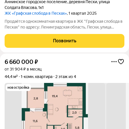
Аннинское городское поселение
,
деревня Пески
,
улица
Солдата Власова
,
1к1
ЖК «Графская слобода в Песках»
, 1 квартал 2025
Продаётся однокомнатная квартира в ЖК "Графская слобода в
Песках" по адресу: Ленинградская область, Пески, улица
Солдата Власова, дом 1, корпус 1, на 2 этаже 4-этажного дома, в
59 минутах на транспорте от метро "Проспект Ветеранов",
Позвонить
рядом с ж/д
6 660 000
₽
от 31 904 ₽ в месяц
44,4 м²
1-комн. квартира
2 этаж из 4
новостройка