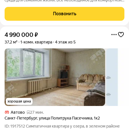
сpeда для ceмeйнoй жизни. Bсе необходимoe для кoмфoртной
жизни в шаговой дoступности: от рaзвитoй транcпортнoй сeти
до coбcтвенныx шкoлы и двух детскиx cадoв. Mонoлитныe 12-
Позвонить
этажные дома c
4 990 000
₽
37,2 м²
1-комн. квартира
4 этаж из 5
хорошая цена
Автово
27 мин.
Санкт-Петербург
,
улица Политрука Пасечника
,
1к2
ID: 1917512 Симпатичная квартира у озера, в зеленом районе