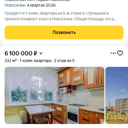
Новоселье
, 4 квартал 2026
Продается 1-комн. квартира на 5-м этаже в строящемся
проекте комфорт-класса Новоселье. Общая площадь лота
составляет 38,64 кв. м, из которых 10,73 кв. м отведено под
жилую и 18,97 кв. м под кухонную зону. Номер квартиры - 67
Позвонить
Преимущества квартиры: -
6 100 000
₽
33,1 м²
1-комн. квартира
2 этаж из 5