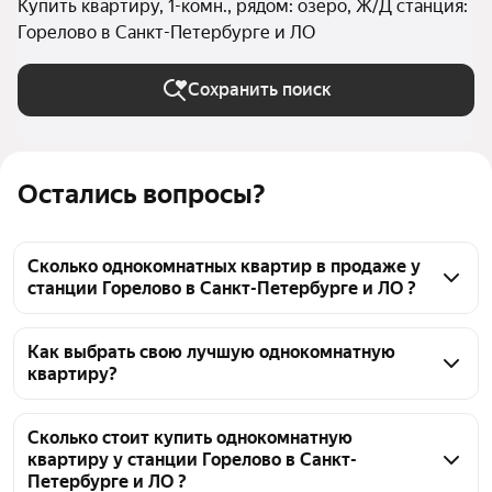
Купить квартиру, 1-комн., рядом: озеро, Ж/Д станция:
Горелово в Санкт-Петербурге и ЛО
Сохранить поиск
Остались вопросы?
Сколько однокомнатных квартир в продаже у
станции Горелово в Санкт-Петербурге и ЛО ?
На Яндекс Недвижимости в продаже у станции 
Горелово в Санкт-Петербурге и ЛО 190 
Как выбрать свою лучшую однокомнатную
квартиру?
однокомнатных квартир, из них 5 объявлений от 
агентств, 185 объявлений от застройщиков
Чтобы купить 1-комнатную квартиру рядом с 
озером у станции Горелово, воспользуйтесь 
Сколько стоит купить однокомнатную
квартиру у станции Горелово в Санкт-
тепловой картой для оценки инфраструктуры и 
Петербурге и ЛО ?
транспортной доступности в выбранном районе у 