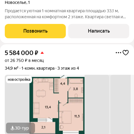
Новоселье
,
1
Продается уютная 1-комнатная квартира площадью 33,1 м,
расположенная на комфортном 2 этаже. Квартира светлая и
теплая, с косметическим ремонтом можно заехать и жить без
дополнительных вложений. Окна выходят на солнечную
Позвонить
Написать
сторону, благодаря чему в
5 584 000
₽
от 26 750 ₽ в месяц
34,9 м²
1-комн. квартира
3 этаж из 4
новостройка
3D-тур