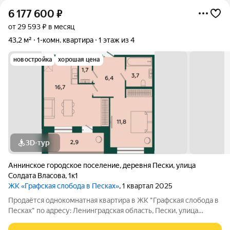
6 177 600
₽
от 29 593 ₽ в месяц
43,2 м²
1-комн. квартира
1 этаж из 4
новостройка
хорошая цена
3D-тур
Аннинское городское поселение
,
деревня Пески
,
улица
Солдата Власова
,
1к1
ЖК «Графская слобода в Песках»
, 1 квартал 2025
Продаётся однокомнатная квартира в ЖК "Графская слобода в
Песках" по адресу: Ленинградская область, Пески, улица
Солдата Власова, дом 1, корпус 1, на 1 этаже 4-этажного дома, в