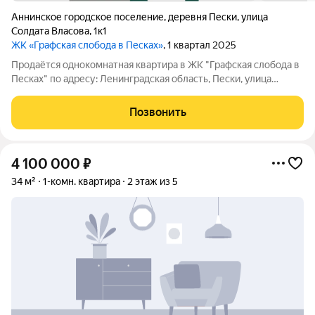
Аннинское городское поселение
,
деревня Пески
,
улица
Солдата Власова
,
1к1
ЖК «Графская слобода в Песках»
, 1 квартал 2025
Продаётся однокомнатная квартира в ЖК "Графская слобода в
Песках" по адресу: Ленинградская область, Пески, улица
Солдата Власова, дом 1, корпус 1, на 3 этаже 4-этажного дома, в
59 минутах на транспорте от метро "Проспект Ветеранов",
Позвонить
рядом с ж/д
4 100 000
₽
34 м²
1-комн. квартира
2 этаж из 5