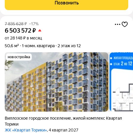
59 минутах на транспорте от метро "Проспект Ветеранов",
Позвонить
рядом с ж/д
7 835 628
₽
–17%
6 503 572
₽
от 28 148 ₽ в месяц
50,6 м²
1-комн. квартира
2 этаж из 12
новостройка
Виллозское городское поселение
,
жилой комплекс Квартал
Торики
ЖК «Квартал Торики»
, 4 квартал 2027