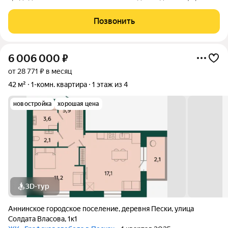
жизни в шаговой дoступности: от рaзвитoй транcпортнoй сeти
до coбcтвенныx шкoлы и двух детскиx cадoв. Mонoлитныe 12-
Позвонить
этажные дома c
6 006 000
₽
от 28 771 ₽ в месяц
42 м²
1-комн. квартира
1 этаж из 4
новостройка
хорошая цена
3D-тур
Аннинское городское поселение
,
деревня Пески
,
улица
Солдата Власова
,
1к1