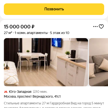
Никулино на юго-западе Москвы, в 200 м от м. Тропарёво.
Общая площадь помещения 27 кв.м, выделена комната,
Позвонить
прихожая, санузел, имеется
15 000 000
₽
27 м²
1-комн. апартаменты
5 этаж из 10
Юго-Западная
10 мин.
Москва
,
проспект Вернадского
,
41с1
Стильные апартаменты 27 м Гардеробная Вид на город 5 минут