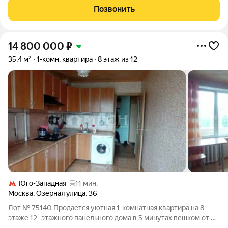
Идеальное решение для тех, кто ценит удобство городской
Позвонить
жизни и спокойную атмосферу. Основные
14 800 000
₽
35,4 м²
1-комн. квартира
8 этаж из 12
Юго-Западная
11 мин.
Москва
,
Озёрная улица
,
36
Лот № 75140 Продается уютная 1-комнатная квартира на 8
этаже 12- этажного панельного дома в 5 минутах пешком от м.