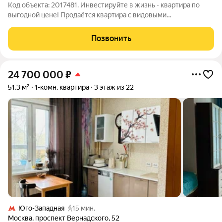
Код объекта: 2017481. Инвестируйте в жизнь - квартира по
выгодной цене! Продаётся квартира с видовыми
характеристиками недалеко от м. Озёрная. Квартира с
чистовым ремонтом в новом, современном ЖК «Мичурино-
Позвонить
Запад». Квартира с большой жилой комнатой и
24 700 000
₽
51,3 м²
1-комн. квартира
3 этаж из 22
Юго-Западная
15 мин.
Москва
,
проспект Вернадского
,
52