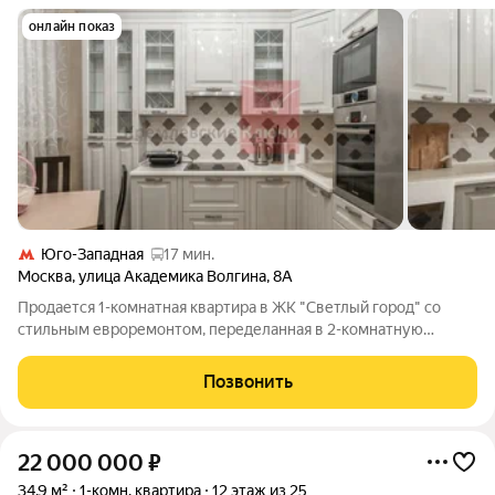
онлайн показ
Юго-Западная
17 мин.
Москва
,
улица Академика Волгина
,
8А
Продается 1-комнатная квартира в ЖК "Светлый город" со
стильным евроремонтом, переделанная в 2-комнатную
квартиру. Фактическая площадь квартиры - 42 кв.м. Кухня
оборудована всей необходимой мебелью и бытовой техникой.
Позвонить
Никаких долгов или обременений.
22 000 000
₽
34,9 м²
1-комн. квартира
12 этаж из 25