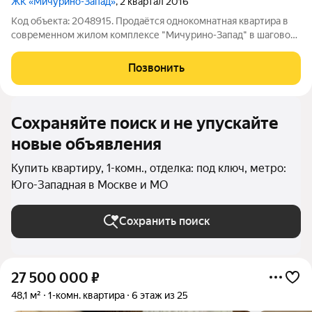
ЖК «Мичурино-Запад»
, 2 квартал 2016
Код объекта: 2048915. Продаётся однокомнатная квартира в
современном жилом комплексе "Мичурино-Запад" в шаговой
доступности от м. Озерная. Квартира с большой жилой
комнатой и просторной кухней с лоджией, вместительной
Позвонить
гардеробной и широкой входной
Сохраняйте поиск и не упускайте
новые объявления
Купить квартиру, 1-комн., отделка: под ключ, метро:
Юго-Западная в Москве и МО
Сохранить поиск
27 500 000
₽
48,1 м²
1-комн. квартира
6 этаж из 25