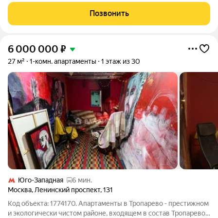
Озерная. Есть технический этаж. Общая площадь - 35.4 кв. м.,
жилая - 19.9 кв. м., кухня - 9.7 кв. м., санузел - совмещенный. Из
Позвонить
кухни
6 000 000
₽
27 м²
1-комн. апартаменты
1 этаж из 30
Юго-Западная
6 мин.
Москва
,
Ленинский проспект
,
131
Код объекта: 1774170. Апартаменты в Тропарево - престижном
и экологически чистом районе, входящем в состав Тропарево-