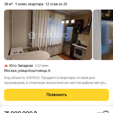
38 м²
1-комн. квартира
12 этаж из 25
Юго-Западная
22 мин.
Москва
,
улица Коштоянца
,
6
Код объекта: 2187652. Продается квартира готовая для
проживания, в отличном экологически чистом районе метро
Проспект Вернадского. Дом находится между двумя
красивыми парками, парк 50-я Октября и парк Олимпийской
Позвонить
деревни. Подойдет для аренды, рядом