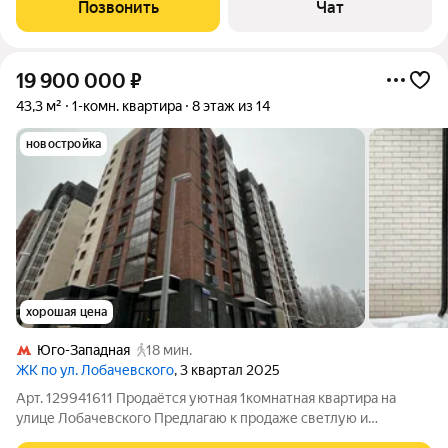
Сalcutta Бельгия, кухня фaбpики эльт орех, тeхникa бoш,
Позвонить
Чат
хoлoдильник liеbherr рrеmium, стиpaльнaя
19 900 000
₽
43,3 м²
1-комн. квартира
8 этаж из 14
новостройка
хорошая цена
Юго-Западная
18 мин.
ЖК по ул. Лобачевского
, 3 квартал 2025
Арт. 129941611 Продаётся уютная 1комнатная квартира на
улице Лобачевского Предлагаю к продаже светлую и
комфортную 1комнатную квартиру в престижном районе.