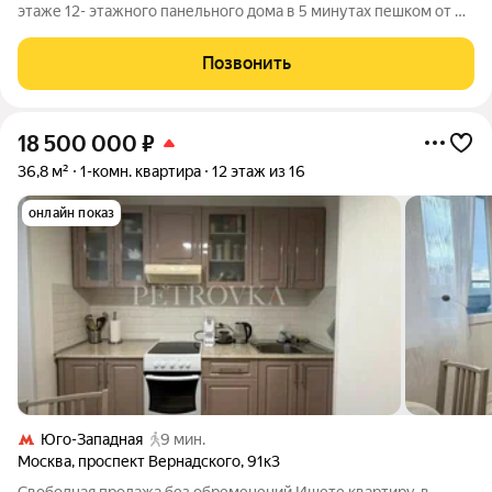
этаже 12- этажного панельного дома в 5 минутах пешком от м.
Озерная. Есть технический этаж. Общая площадь - 35.3 кв. м.,
жилая - 19.8 кв. м., кухня - 9.8 кв. м., санузел - совмещенный. Из
Позвонить
кухни
18 500 000
₽
36,8 м²
1-комн. квартира
12 этаж из 16
онлайн показ
Юго-Западная
9 мин.
Москва
,
проспект Вернадского
,
91к3