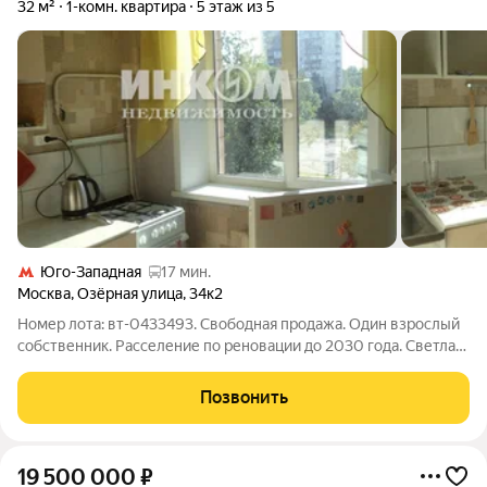
32 м²
1-комн. квартира
5 этаж из 5
Юго-Западная
17 мин.
Москва
,
Озёрная улица
,
34к2
Номер лота: вт-0433493. Свободная продажа. Один взрослый
собственник. Расселение по реновации до 2030 года. Светлая
квартира. В комнате два окна. Установлены стеклопакеты. Есть
балкон. Всё остается в квартире. Развитая инфраструктура
Позвонить
района - много
19 500 000
₽