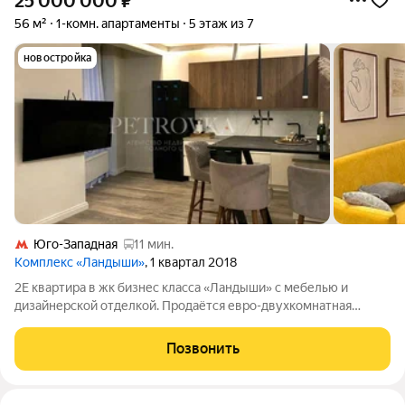
25 000 000
₽
56 м²
1-комн. апартаменты
5 этаж из 7
новостройка
Юго-Западная
11 мин.
Комплекс «Ландыши»
, 1 квартал 2018
2Е квартира в жк бизнес класса «Ландыши» с мебелью и
дизайнерской отделкой. Продаётся евро-двухкомнатная
квартира (апартаменты) с эргономичной планировкой, которая
представлена: Кухней-гостиной; Полноценной спальней;
Позвонить
Совмещенным су с ванной;