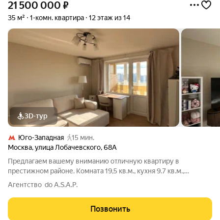
21 500 000
₽
35 м²
1-комн. квартира
12 этаж из 14
3D-тур
Юго-Западная
15 мин.
Москва
,
улица Лобачевского
,
68А
Предлагаем вашему вниманию отличную квартиру в
престижном районе. Комната 19,5 кв.м., кухня 9.7 кв.м.,
огромная лоджия на всю квартиру. Квартира укомплектована
Агентство do A.S.A.P.
кондиционером, стиральной машиной, холодильником,
микроволновой печью, варочной панелью,
Позвонить