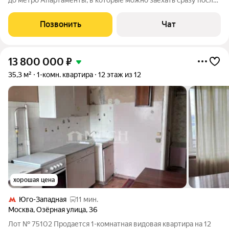
до метро Апартаменты, в которые можно заехать сразу после
сделки или начать получать доход уже с первого дня
владения. Площадь 27 м Этаж 5 Вид на город До метро
Позвонить
Чат
«Проспект Вернадского» 5
13 800 000
₽
35,3 м²
1-комн. квартира
12 этаж из 12
хорошая цена
Юго-Западная
11 мин.
Москва
,
Озёрная улица
,
36
Лот № 75102 Продается 1-комнатная видовая квартира на 12