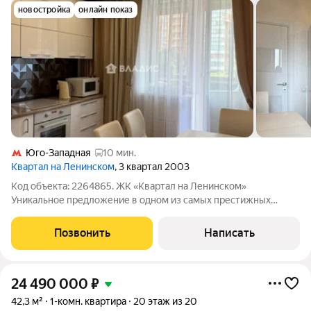
новостройка
онлайн показ
Юго-Западная
10 мин.
Квартал на Ленинском
, 3 квартал 2003
Код объекта: 2264865. ЖК «Квартал на Ленинском»
Уникальное предложение в одном из самых престижных
районов Москвы! Квартира 48.1м2.с качественным ремонтом,
мебелью и техникой в 3 минутах ходьбы от метро
Позвонить
Написать
Новаторская. Монолитный дом 2003 года постройки
24 490 000
₽
42,3 м²
1-комн. квартира
20 этаж из 20