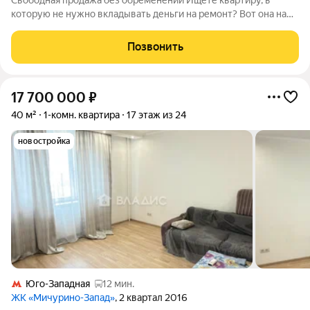
Свободная продажа без обременений Ищете квартиру, в
которую не нужно вкладывать деньги на ремонт? Вот она на
Проспекте Вернадского, 91к3. Большое количество учебных
заведений в пешей доступности 36,8 м качественного
Позвонить
пространства: свежий ремонт,
17 700 000
₽
40 м²
1-комн. квартира
17 этаж из 24
новостройка
Юго-Западная
12 мин.
ЖК «Мичурино-Запад»
, 2 квартал 2016