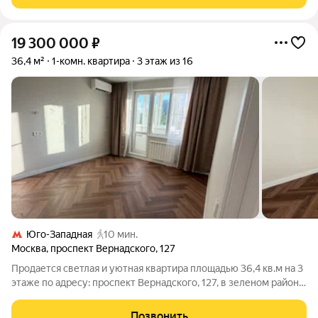
19 300 000
₽
36,4 м²
1-комн. квартира
3 этаж из 16
Юго-Западная
10 мин.
Москва
,
проспект Вернадского
,
127
Продается светлая и уютная квартира площадью 36,4 кв.м на 3
этаже по адресу: проспект Вернадского, 127, в зеленом районе
Москвы с дизайнерским ремонтом от компании Домео.О
квартире и ремонте. Площадь: 36,4 кв.м, жилая площадь
Позвонить