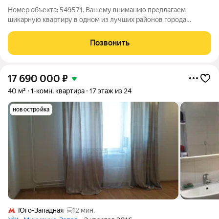
Номер объекта: 549571. Вашему вниманию предлагаем
шикарную квартиру в одном из лучших районов города
Москвы! Новый, современный дом с прекрасной входной
группой, тремя лифтами и общим балконом, открывающим вид
Позвонить
на чудесный двор. Чистенькая и уютная
17 690 000
₽
40 м²
1-комн. квартира
17 этаж из 24
новостройка
Юго-Западная
12 мин.