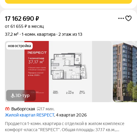
двойную стену с соседней парадной, и
17 162 690
₽
от 61 655 ₽ в месяц
37,2 м²
1-комн. квартира
2 этаж из 13
новостройка
3D-тур
Выборгская
17 мин.
Жилой квартал RESPECT
, 4 квартал 2026
Продается 1-комн. квартира с отделкой в жилом комплексе
комфорт-класса "RESPECT". Общая площадь: 37.17 кв.м.,
комната 14.51 кв.м., площадь просторной кухни-столовой: 11.04