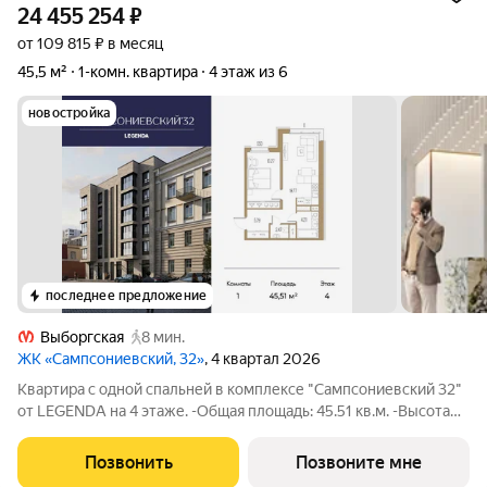
24 455 254
₽
от 109 815 ₽ в месяц
45,5 м²
1-комн. квартира
4 этаж из 6
новостройка
последнее предложение
Выборгская
8 мин.
ЖК «Сампсониевский, 32»
, 4 квартал 2026
Квартира с одной спальней в комплексе "Сампсониевский 32"
от LEGENDA на 4 этаже. -Общая площадь: 45.51 кв.м. -Высота
потолков 2.7 м. Квартира реализуется напрямую от
застройщика. Обращение по данному предложению
Позвонить
Позвоните мне
осуществляется через отдел продаж