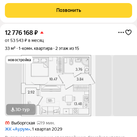
Теплая . Окна выходят в тихий, зеленый двор. Окна поменяны
на стеклопакеты. Балкон не застеклен. Квартира требует
Позвонить
КАПИТАЛЬНОГО РЕМОНТА.
12 776 168
₽
от 53 543 ₽ в месяц
33 м²
1-комн. квартира
2 этаж из 15
новостройка
3D-тур
Выборгская
19 мин.
ЖК «Аурум»
, 1 квартал 2029