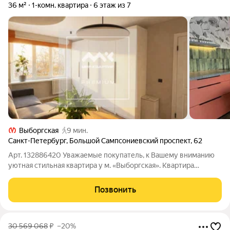
36 м²
1-комн. квартира
6 этаж из 7
Выборгская
9 мин.
Санкт-Петербург
,
Большой Сампсониевский проспект
,
62
Арт. 132886420 Уважаемые покупатель, к Вашему вниманию
уютная стильная квартира у м. «Выборгская». Квартира
расположена в кирпичном доме 1975 года постройки.
Закрытый двор с парковкой под шлагбаумом, на этаже есть
Позвонить
кладовая. В квартире сделан
30 569 068
₽
–20%