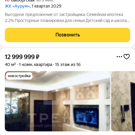
Выборгская
19 мин.
ЖК «Аурум»
, 1 квартал 2029
Выгодное предложение от застройщика: Семейная ипотека
2.2% Просторные планировки для семьи Детский сад и школа
15 минут от метро «Лесная» Двор-парк с беговым маршрутом
Подземный паркинг со спуском на лифте Дизайнерские лобби
Позвонить
с арт-объектом
12 999 999
₽
40 м²
1-комн. квартира
15 этаж из 16
новостройка