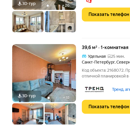
пространство, где кажд
3D-тур
+
20
Показать телефон
39,6 м² · 1-комнатная
Удельная
25 мин.
Санкт-Петербург
,
Северн
Код объекта: 2168072. П
отличной планировкой 
года постройки. Отличн
выгодной инвестиции под аренд
Тренд, а
ремонт можно
3D-тур
+
18
Показать телефон