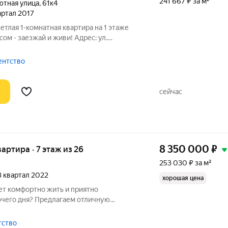
241 667 ₽ за м²
тная улица
,
61к4
вартал 2017
заезжай и живи! Адрес: ул.
 давно искали квартиру, в которую
взгляда - это именно она. Светлая,
гентство
сейчас
8 350 000
₽
вартира · 7 этаж из 26
253 030 ₽ за м²
 3 квартал 2022
хорошая цена
ет комфортно жить и приятно
очего дня? Предлагаем отличную
 доме! Почему эта квартира
я планировка: продуманное
тство