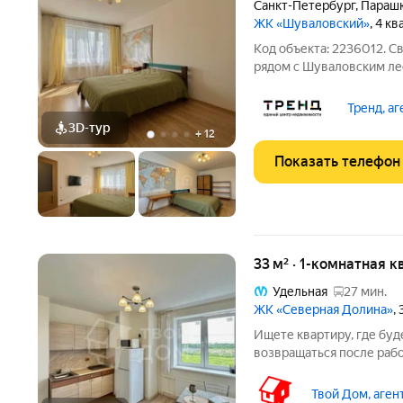
Санкт-Петербург
,
Парашю
ЖК «Шуваловский»
, 4 к
Код объекта: 2236012. Светлая 1-комнатная квартира на 1 этаже
рядом с Шуваловским лесом - 
Парашютная 61к4 Если вы
приятно зайти с первого 
Тренд, а
уютная, с
3D-тур
+
12
Показать телефон
33 м² · 1-комнатная к
Удельная
27 мин.
ЖК «Северная Долина»
,
Ищете квартиру, где буд
возвращаться после раб
1комнатную квартиру в современном
отличный выбор: Удачна
Твой Дом, аген