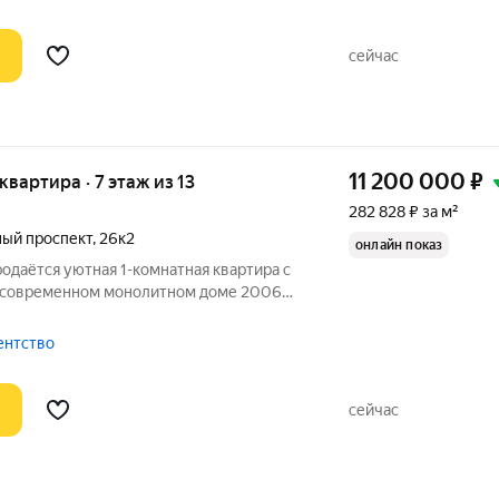
ый квадратный
сейчас
11 200 000
₽
 квартира · 7 этаж из 13
282 828 ₽ за м²
ый проспект
,
26к2
онлайн показ
родаётся уютная 1-комнатная квартира с
в современном монолитном доме 2006
ый вариант для комфортной жизни или
у. О КВАРТИРЕ: Косметический
гентство
сейчас