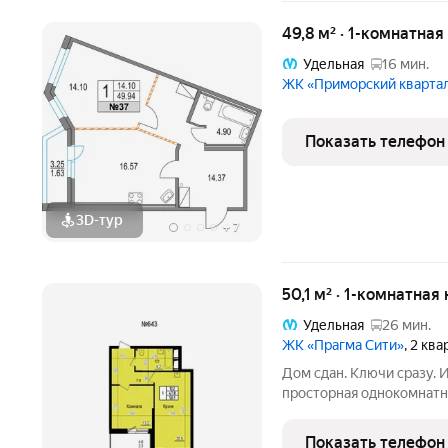
49,8 м² · 1-комнатная
Удельная
16 мин.
ЖК «Приморский кварта
Показать телефон
3D-тур
+
7
50,1 м² · 1-комнатная
Удельная
26 мин.
ЖК «Прагма Сити»
, 2 кв
Дом сдан. Ключи сразу. 
просторная однокомнатн
комплексе «Прагма City
заказать у застройщика. Общая 
Показать телефон