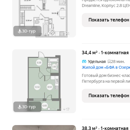
Dreamline, Корпус 2.8
НАЛИЧНЫЕ. При покупке 
сертификат новосела в 
Показать телефон
Им можно оплатить не
3D-тур
+
21
34,4 м² · 1-комнатная
Удельная
28 мин.
Жилой дом «БФА в Озер
Готовый дом бизнес-клас
Петербурга на первой л
озера. Современные квар
на озеро и зеленый квар
Показать телефон
энергии большого
3D-тур
+
17
38,3 м² · 1-комнатная