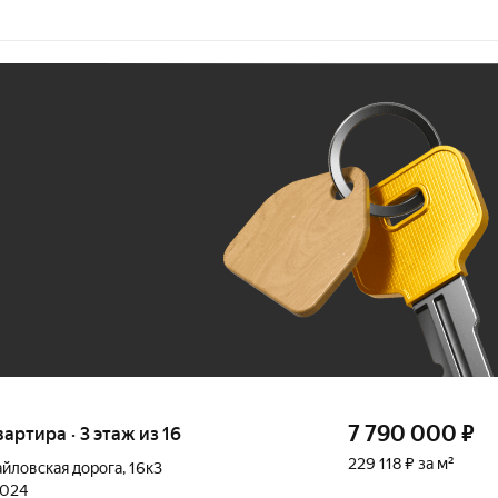
Ж
До 100 тыс. ₽
7 790 000
₽
вартира · 3 этаж из 16
229 118 ₽ за м²
йловская дорога
,
16к3
2024