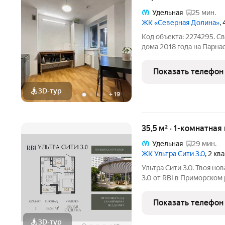
Удельная
25 мин.
ЖК «Северная Долина»
,
Код объекта: 2274295. С
дома 2018 года на Парнасе тот вариант, где хочется ост
после первого просмотра
двор и нет уличного шум
Показать телефон
Вам
3D-тур
+
19
35,5 м² · 1-комнатная
Удельная
29 мин.
ЖК Ультра Сити 3.0
, 2 кв
Ультра Сити 3.0. Твоя но
3.0 от RBI в Приморском
фруктовый сад с солнеч
беседками среди цветущ
Показать телефон
тренажёры и
3D-тур