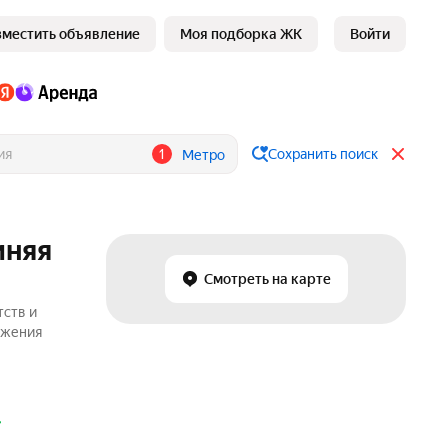
зместить объявление
Моя подборка ЖК
Войти
1
Сохранить поиск
Метро
иняя
Смотреть на карте
тств и
ожения