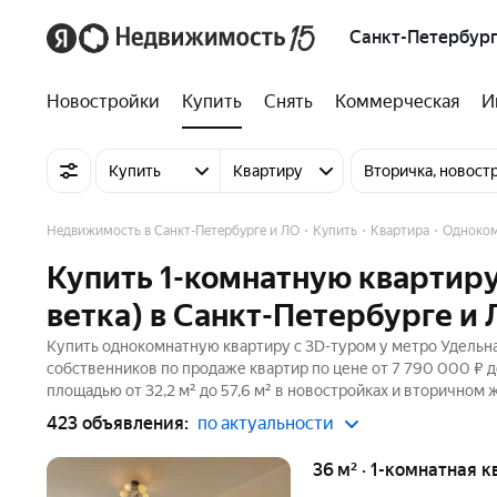
Санкт-Петербург
Новостройки
Купить
Снять
Коммерческая
И
Купить
Квартиру
Вторичка, новост
Недвижимость в Санкт-Петербурге и ЛО
Купить
Квартира
Одноко
Купить 1-комнатную квартиру
ветка) в Санкт-Петербурге и
Купить однокомнатную квартиру c 3D-туром у метро Удельная
собственников по продаже квартир по цене от 7 790 000 ₽ 
площадью от 32,2 м² до 57,6 м² в новостройках и вторичном 
423 объявления:
по актуальности
36 м² · 1-комнатная к