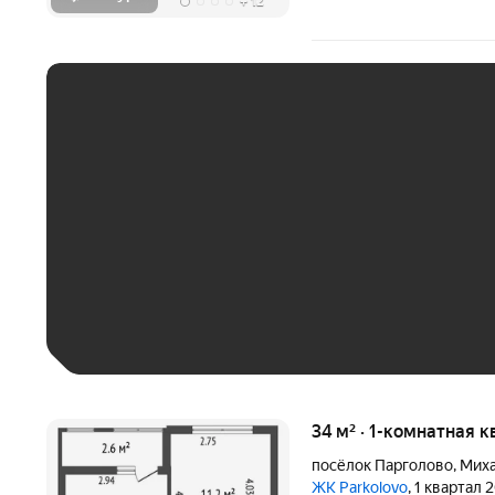
+
12
ЕЖЕМЕСЯЧНЫЙ ПЛАТЁ
До 30 тыс. ₽
До 50 тыс. ₽
До 70 тыс. ₽
Больше 100 тыс. ₽
34 м² · 1-комнатная к
посёлок Парголово
,
Миха
ЖК Parkolovo
, 1 квартал 