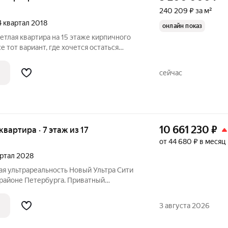
240 209 ₽ за м²
 4 квартал 2018
онлайн показ
ветлая квартира на 15 этаже кирпичного
аться
. Шикарная лоджия в 5.54 м выходит во
а. Просторная комната 16. 3 м позволяет
сейчас
10 661 230
₽
 квартира · 7 этаж из 17
от 44 680 ₽ в месяц
артал 2028
вая ультрареальность Новый Ультра Сити
 районе Петербурга. Приватный
ным СПА, шезлонгами и клубными
их яблонь и груш, современные уличные
3 августа 2026