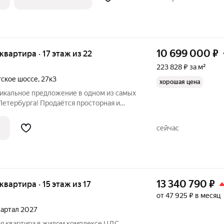
10 699 000
₽
 квартира · 17 этаж из 22
223 828 ₽ за м²
ское шоссе
,
27к3
хорошая цена
никальное предложение в одном из самых
Петербурга! Продаётся просторная и
вартира на Выборгском шоссе, 27к3.
м 2007 года постройки гарантирует
сейчас
13 340 790
₽
 квартира · 15 этаж из 17
от 47 925 ₽ в месяц
квартал 2027
я квартира в жилом комплексе ЦДС