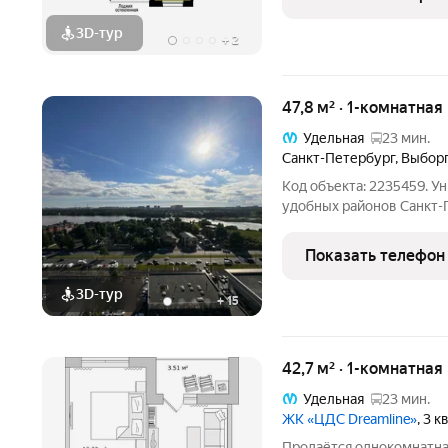
13.2 м2.
3D-тур
+
2
47,8 м² · 1-комнатная
Удельная
23 мин.
Санкт-Петербург
,
Выборг
Код объекта: 2235459. У
удобных районов Санкт-
светлая однокомнатная к
Кирпично-монолитный до
Показать телефон
надёжность и
3D-тур
+
15
42,7 м² · 1-комнатная
Удельная
23 мин.
ЖК «ЦДС Dreamline»
, 3 
Продаётся однокомнатна