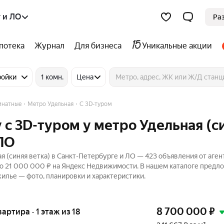
 и ЛО
Ра
потека
Журнал
Для бизнеса
Уникальные акции
ройки
1 комн.
Цена
мнатные
Метро Удельная
C 3D-туром
 c 3D-туром у метро Удельная (с
 ЛО
 (синяя ветка) в Санкт-Петербурге и ЛО — 423 объявления от аген
до 21 000 000 ₽ на Яндекс Недвижимости. В нашем каталоге предл
жилье — фото, планировки и характеристики.
8 700 000
₽
вартира · 1 этаж из 18