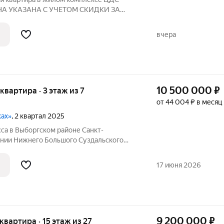
 ЦЕНА УКАЗАНА С УЧЕТОМ СКИДКИ ЗА
квартиры без участия агентов дарим
магазин ХОФФ на сумму 50 000 рублей.
вчера
10 500 000
₽
 квартира · 3 этаж из 7
от 44 004 ₽ в месяц
ках»
, 2 квартал 2025
са в Выборгском районе Санкт-
инии Нижнего Большого Суздальского
тиры от 33,36 м2 до 190,08 м2 с видом
тал. Сочетание камерности локации и
17 июня 2026
9 200 000
₽
 квартира · 15 этаж из 27