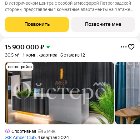
В историческом центре с особой атмосферой Петроградской
стороны представлены 1 комнатные апартаменты на 4 этаже
общей площадью 38.26 кв.м. В корпусе ФАБРИК (FABRIK)
представлены уникальные Life-work апартаменты с эстетикой
Позвонить
Позвоните мне
лофта. Окружение корпуса
15 900 000
₽
30,5 м²
1-комн. квартира
6 этаж из 12
новостройка
Спортивная
16 мин.
ЖК Amber Club
, 4 квартал 2024