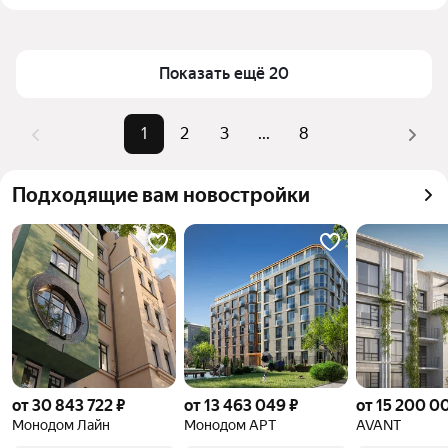
(фиолетовая ветка) в Санкт-Петербурге и ЛО
Площадь
22 — 205 м²
Для легкого выбора подходящей квартиры в 
Самый дорогой объект
393,63 млн ₽
Показать ещё 20
верхней части страницы есть самые частые 
комбинации фильтров, например «» или «»
Помимо удобной сортировки по цене продажи вы 
1
2
3
...
8
можете отсортировать результаты по стоимости 
квадратного метра или площади
Подходящие вам новостройки
от 30 843 722 ₽
от 13 463 049 ₽
от 15 200 0
Монодом Лайн
Монодом АРТ
AVANT