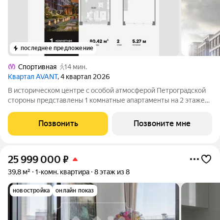
последнее предложение
Спортивная
14 мин.
Квартал AVANT
, 4 квартал 2026
В историческом центре с особой атмосферой Петроградской
стороны представлены 1 комнатные апартаменты на 2 этаже
общей площадью 80.42 кв.м. В корпусе ФАБРИК (FABRIK)
представлены уникальные Life-work апартаменты с эстетикой
Позвонить
Позвоните мне
лофта. Окружение корпуса
25 999 000
₽
39,8 м²
1-комн. квартира
8 этаж из 8
новостройка
онлайн показ