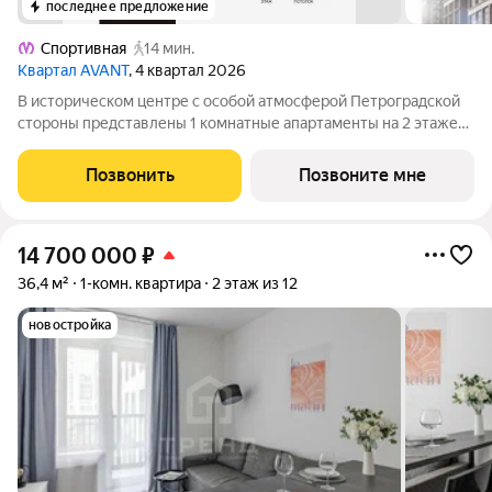
последнее предложение
Спортивная
14 мин.
Квартал AVANT
, 4 квартал 2026
В историческом центре с особой атмосферой Петроградской
стороны представлены 1 комнатные апартаменты на 2 этаже
общей площадью 55.57 кв.м. В корпусе ФАБРИК (FABRIK)
представлены уникальные Life-work апартаменты с эстетикой
Позвонить
Позвоните мне
лофта. Окружение корпуса
14 700 000
₽
36,4 м²
1-комн. квартира
2 этаж из 12
новостройка