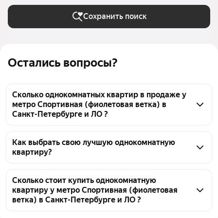
Сохранить поиск
Остались вопросы?
Сколько однокомнатных квартир в продаже у
метро Спортивная (фиолетовая ветка) в
Санкт-Петербурге и ЛО ?
На Яндекс Недвижимости в продаже у метро 
Спортивная (фиолетовая ветка) в Санкт-
Как выбрать свою лучшую однокомнатную
квартиру?
Петербурге и ЛО 148 однокомнатных квартир, из 
них 6 объявлений от собственников, 70 объявлений 
Чтобы купить 1-комнатную квартиру с мебелью у 
от агентств, 72 объявления от застройщиков
метро Спортивная (фиолетовая ветка), 
Сколько стоит купить однокомнатную
квартиру у метро Спортивная (фиолетовая
воспользуйтесь тепловой картой для оценки 
ветка) в Санкт-Петербурге и ЛО ?
инфраструктуры и транспортной доступности в 
выбранном районе у метро Спортивная 
Цена за квадратный метр
241 117 — 1,92 млн ₽