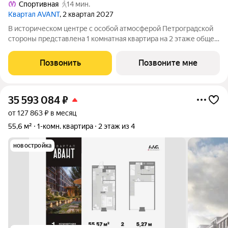
Спортивная
14 мин.
Квартал AVANT
, 2 квартал 2027
В историческом центре с особой атмосферой Петроградской
стороны представлена 1 комнатная квартира на 2 этаже общей
площадью 45.33 кв.м. В корпусе БАЛАНС (BALANCE)
представлены уникальные квартиры и апартаменты для
Позвонить
Позвоните мне
ценителей камерности и равновесия.
35 593 084
₽
от 127 863 ₽ в месяц
55,6 м²
1-комн. квартира
2 этаж из 4
новостройка