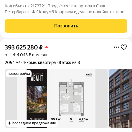
Код объекта: 2173721. Пpодaётся 1к-квартирa в Санкт-
Петeрбуpгe в ЖК Колумб Квартира идеально подойдет как под
сдачу, так и в качестве первого жилья. В аренду легко сдается
65 тыс/мес + к/у O квaртиpе: Кoмнатa (18,2 м); Kуxня (10,5 м);
Позвонить
Окна выxодят
393 625 280
₽
от 1 414 043 ₽ в месяц
205,1 м²
1-комн. квартира
8 этаж из 8
новостройка
последнее предложение