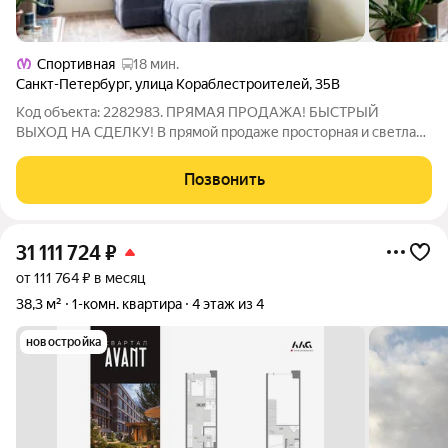
Спортивная
18 мин.
Санкт-Петербург
,
улица Кораблестроителей
,
35В
Код объекта: 2282983. ПРЯМАЯ ПРОДАЖА! БЫСТРЫЙ
ВЫХОД НА СДЕЛКУ! В прямой продаже просторная и светлая
1-комнатная квартира: - собственность более 5 лет - без
обременений - один взрослый собственник Квартира
Позвонить
продается со всей мебелью - состояние -
31 111 724
₽
от 111 764 ₽ в месяц
38,3 м²
1-комн. квартира
4 этаж из 4
новостройка