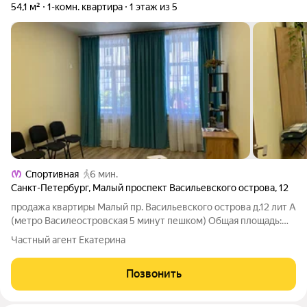
54,1 м²
1-комн. квартира
1 этаж из 5
Спортивная
6 мин.
Санкт-Петербург
,
Малый проспект Васильевского острова
,
12
продажа квартиры Малый пр. Васильевского острова д.12 лит А
(метро Василеостровская 5 минут пешком) Общая площадь:
54.1 кв.м этаж: 1-й три окна на малый пр, вход через арку со
Частный агент Екатерина
двора, одна квартира на этаже, в квартире сделан свежий
ремонт год назад,
Позвонить