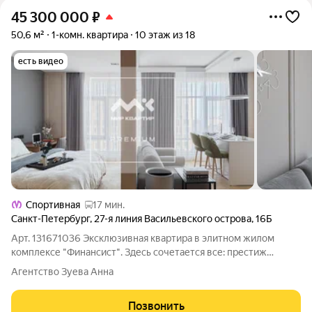
45 300 000
₽
50,6 м²
1-комн. квартира
10 этаж из 18
есть видео
Спортивная
17 мин.
Санкт-Петербург
,
27-я линия Васильевского острова
,
16Б
Арт. 131671036 Эксклюзивная квартира в элитном жилом
комплексе "Финансист". Здесь сочетается все: престиж
локации, статус дома, видовые характеристики и
Агентство Зуева Анна
бескомпромиссное качество внутреннего наполнения
квартиры. Дом расположен на пересечении Большого
Позвонить