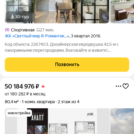
3D-тур
Спортивная
27 мин.
ЖК «Светлый мир Я-Романтик...»
, 3 квартал 2016
Код объекта: 2267403. Дизайнерская евродвушка 42,5 м с
панорамными перегородками. Въезжайте и живите!
Представьте: вы заходите в эту квартиру и уже не хотите
ничего менять. Здесь каждая деталь продумана до
Позвонить
миллиметра, а стильный ремонт сделан по
50 184 976
₽
от 180 282 ₽ в месяц
80,4 м²
1-комн. квартира
2 этаж из 4
новостройка