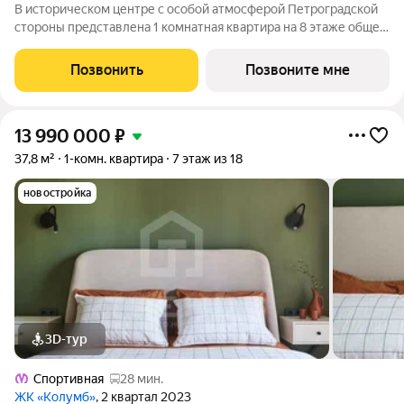
В историческом центре с особой атмосферой Петроградской
стороны представлена 1 комнатная квартира на 8 этаже общей
площадью 44.41 кв.м. В корпусе КЛАССИК (KLASSIK)
представлены уникальные квартиры для ценителей формата
Позвонить
Позвоните мне
премиум. Пространство вокруг
13 990 000
₽
37,8 м²
1-комн. квартира
7 этаж из 18
новостройка
3D-тур
Спортивная
28 мин.
ЖК «Колумб»
, 2 квартал 2023