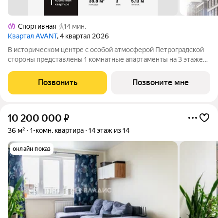
Спортивная
14 мин.
Квартал AVANT
, 4 квартал 2026
В историческом центре с особой атмосферой Петроградской
стороны представлены 1 комнатные апартаменты на 3 этаже
общей площадью 38.8 кв.м. В корпусе ФАБРИК (FABRIK)
представлены уникальные Life-work апартаменты с эстетикой
Позвонить
Позвоните мне
лофта. Окружение корпуса
10 200 000
₽
36 м²
1-комн. квартира
14 этаж из 14
онлайн показ