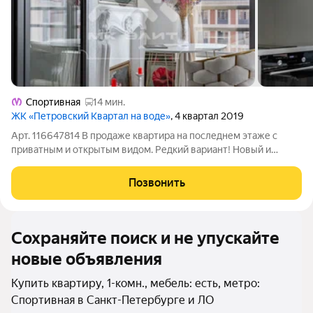
Спортивная
14 мин.
ЖК «Петровский Квартал на воде»
, 4 квартал 2019
Арт. 116647814 В продаже квартира на последнем этаже с
приватным и открытым видом. Редкий вариант! Новый и
стильный ремонт в светлых тонах, который делали для себя и
не экономили. Можно заехать и сразу жить! Все остаётся.
Позвонить
Ремонт сдержанный и
Сохраняйте поиск и не упускайте
новые объявления
Купить квартиру, 1-комн., мебель: есть, метро:
Спортивная в Санкт-Петербурге и ЛО