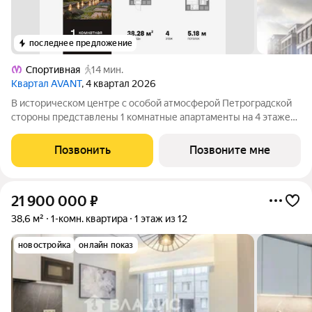
последнее предложение
Спортивная
14 мин.
Квартал AVANT
, 4 квартал 2026
В историческом центре с особой атмосферой Петроградской
стороны представлены 1 комнатные апартаменты на 4 этаже
общей площадью 38.28 кв.м. В корпусе ФАБРИК (FABRIK)
представлены уникальные Life-work апартаменты с эстетикой
Позвонить
Позвоните мне
лофта. Окружение корпуса
21 900 000
₽
38,6 м²
1-комн. квартира
1 этаж из 12
новостройка
онлайн показ