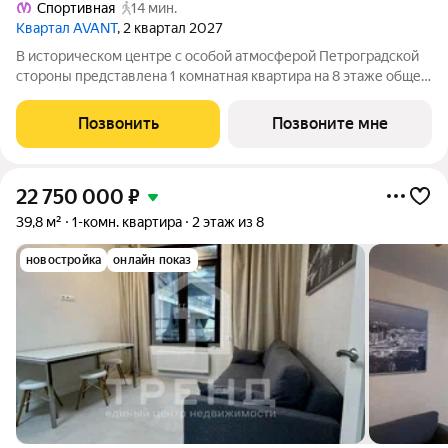
Спортивная
14 мин.
Квартал AVANT
, 2 квартал 2027
В историческом центре с особой атмосферой Петроградской
стороны представлена 1 комнатная квартира на 8 этаже общей
площадью 205.12 кв.м. В корпусе БАЛАНС (BALANCE)
представлены уникальные квартиры и апартаменты для
Позвонить
Позвоните мне
ценителей камерности и равновесия.
22 750 000
₽
39,8 м²
1-комн. квартира
2 этаж из 8
новостройка
онлайн показ