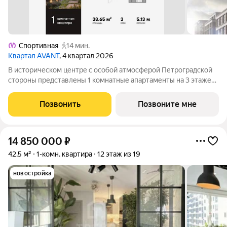
Спортивная
14 мин.
Квартал AVANT
, 4 квартал 2026
В историческом центре с особой атмосферой Петроградской
стороны представлены 1 комнатные апартаменты на 3 этаже
общей площадью 38.65 кв.м. В корпусе ФАБРИК (FABRIK)
представлены уникальные Life-work апартаменты с эстетикой
Позвонить
Позвоните мне
лофта. Окружение корпуса
14 850 000
₽
42,5 м²
1-комн. квартира
12 этаж из 19
новостройка