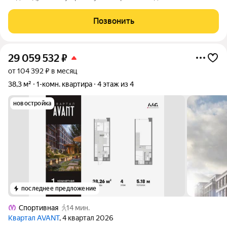
Васильевского острова. Планировка включает спальню с
гардеробной, кухню-гостиную, два санузла и отдельную
Позвонить
гардеробную при входе. из окон
29 059 532
₽
от 104 392 ₽ в месяц
38,3 м²
1-комн. квартира
4 этаж из 4
новостройка
последнее предложение
Спортивная
14 мин.
Квартал AVANT
, 4 квартал 2026