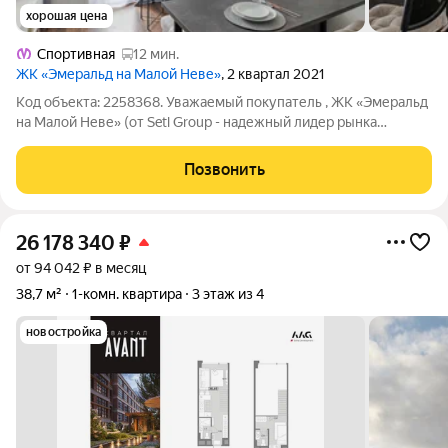
хорошая цена
Спортивная
12 мин.
ЖК «Эмеральд на Малой Неве»
, 2 квартал 2021
Код объекта: 2258368. Уважаемый покупатель , ЖК «Эмеральд
на Малой Неве» (от Setl Group - надежный лидер рынка
застройщиков Санкт-Петербурга с безупречной репутацией)
на Васильевском острове расположился в престижной
Позвонить
локации прекрасного
26 178 340
₽
от 94 042 ₽ в месяц
38,7 м²
1-комн. квартира
3 этаж из 4
новостройка