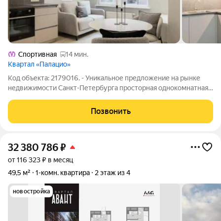
Спортивная
14 мин.
Квартал «Палацио»
Код объекта: 2179016. - Уникальное предложение на рынке
недвижимости Санкт-Петербурга просторная однокомнатная
квартира в одном из самых живописных районов города. -
Квартира расположена по адресу: 26-я линия Васильевского
Позвонить
острова, 7. Дом построен в
32 380 786
₽
от 116 323 ₽ в месяц
49,5 м²
1-комн. квартира
2 этаж из 4
новостройка