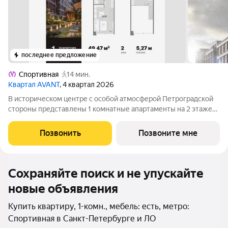
последнее предложение
Спортивная
14 мин.
Квартал AVANT
, 4 квартал 2026
В историческом центре с особой атмосферой Петроградской
стороны представлены 1 комнатные апартаменты на 2 этаже
общей площадью 49.47 кв.м. В корпусе ФАБРИК (FABRIK)
представлены уникальные Life-work апартаменты с эстетикой
Позвонить
Позвоните мне
лофта. Окружение корпуса
Сохраняйте поиск и не упускайте
новые объявления
Купить квартиру, 1-комн., мебель: есть, метро:
Спортивная в Санкт-Петербурге и ЛО