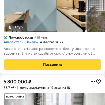
3D-тур
Ломоносовская
16 мин.
Апарт-отель «Начало»
, 4 квартал 2022
Апарт-отель «Начало» расположен на берегу Ивановского
водоема в 15 минутах ходьбы от ст.м. «Ломоносовская». В
апарт-отеле вы можете купить апартаменты и распоряжаться
ими, как считаете нужным: заселиться в них, сдавать в аренду
Позвонить
самому или с помощью
5 800 000
₽
38,7 м²
1-комн. апартаменты
9 этаж из 18
новостройка