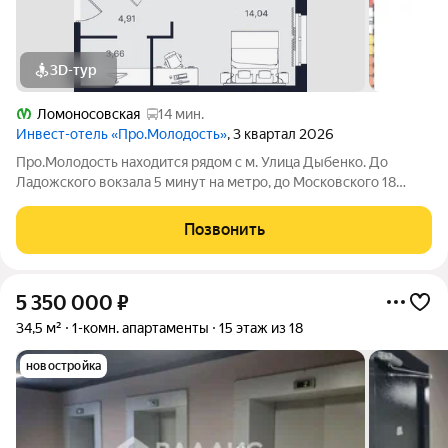
3D-тур
Ломоносовская
14 мин.
Инвест-отель «Про.Молодость»
, 3 квартал 2026
Про.Молодость находится рядом с м. Улица Дыбенко. До
Ладожского вокзала 5 минут на метро, до Московского 18
минут, до центра города 20 минут. Рядом с апарт-отелем
расположены крупные гипермаркеты Перекрёсток, Максидом,
Позвонить
Окей, Петрович. Пешком можно
5 350 000
₽
34,5 м²
1-комн. апартаменты
15 этаж из 18
новостройка