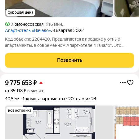
хорошая цена
Ломоносовская
16 мин.
Апарт-отель «Начало»
, 4 квартал 2022
Код объекта: 2264420. Предлагаются к продаже уютные
апартаменты, в современном Апарт-отеле "Начало". Это
идеальный вариант для тех, кто ищет ликвидный объект
недвижимости с высоким потенциалом доходности или
Позвонить
мечтает о комфортном проживании с полным
9 775 653
₽
от 35 118 ₽ в месяц
40,5 м²
1-комн. апартаменты
20 этаж из 24
новостройка