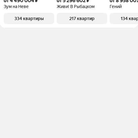
от 4 490 004 ₽
от 5 296 602 ₽
от 8 958 007
Зум на Неве
Живи! В Рыбацком
Гений
334 квартиры
217 квартир
134 ква