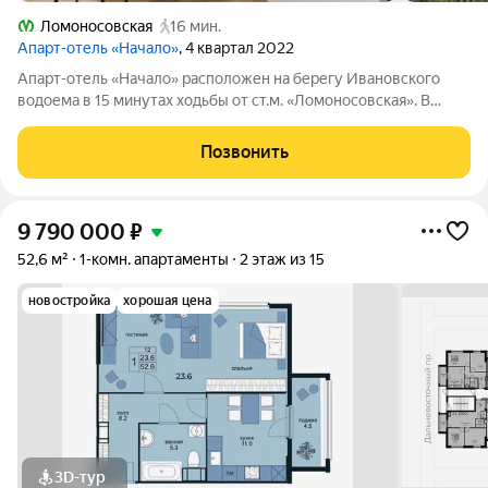
Ломоносовская
16 мин.
Апарт-отель «Начало»
, 4 квартал 2022
Апарт-отель «Начало» расположен на берегу Ивановского
водоема в 15 минутах ходьбы от ст.м. «Ломоносовская». В
апарт-отеле вы можете купить апартаменты и распоряжаться
ими, как считаете нужным: заселиться в них, сдавать в аренду
Позвонить
самому или с помощью
9 790 000
₽
52,6 м²
1-комн. апартаменты
2 этаж из 15
новостройка
хорошая цена
3D-тур