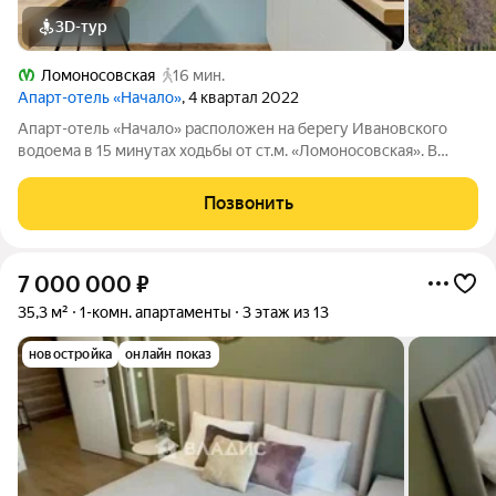
3D-тур
Ломоносовская
16 мин.
Апарт-отель «Начало»
, 4 квартал 2022
Апарт-отель «Начало» расположен на берегу Ивановского
водоема в 15 минутах ходьбы от ст.м. «Ломоносовская». В
апарт-отеле вы можете купить апартаменты и распоряжаться
ими, как считаете нужным: заселиться в них, сдавать в аренду
Позвонить
самому или с помощью
7 000 000
₽
35,3 м²
1-комн. апартаменты
3 этаж из 13
новостройка
онлайн показ