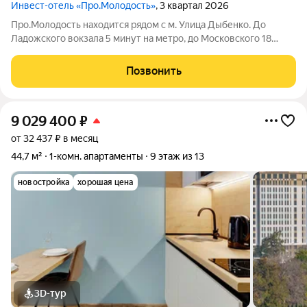
Инвест-отель «Про.Молодость»
, 3 квартал 2026
Про.Молодость находится рядом с м. Улица Дыбенко. До
Ладожского вокзала 5 минут на метро, до Московского 18
минут, до центра города 20 минут. Рядом с апарт-отелем
расположены крупные гипермаркеты Перекрёсток, Максидом,
Позвонить
Окей, Петрович. Пешком можно
9 029 400
₽
от 32 437 ₽ в месяц
44,7 м²
1-комн. апартаменты
9 этаж из 13
новостройка
хорошая цена
3D-тур