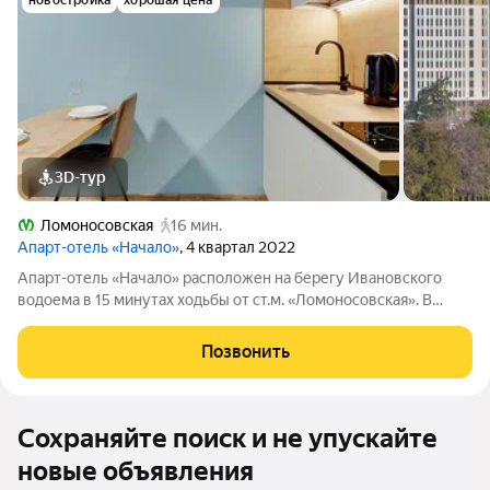
новостройка
хорошая цена
3D-тур
Ломоносовская
16 мин.
Апарт-отель «Начало»
, 4 квартал 2022
Апарт-отель «Начало» расположен на берегу Ивановского
водоема в 15 минутах ходьбы от ст.м. «Ломоносовская». В
апарт-отеле вы можете купить апартаменты и распоряжаться
ими, как считаете нужным: заселиться в них, сдавать в аренду
Позвонить
самому или с помощью
Сохраняйте поиск и не упускайте
новые объявления