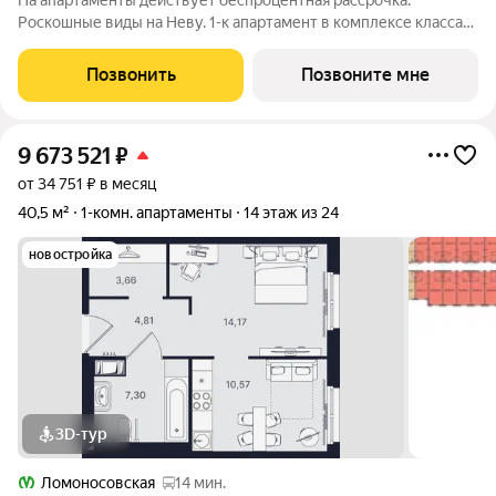
На апартаменты действует беспроцентная рассрочка.
Роскошные виды на Неву. 1-к апартамент в комплексе класса
бизнес-лайт Зум на Неве на 3-м этаже. Общая площадь 43,1.
Предчистовая отделка. Зум на Неве расположен в новом
Позвонить
Позвоните мне
месте силы рядом с центром
9 673 521
₽
от 34 751 ₽ в месяц
40,5 м²
1-комн. апартаменты
14 этаж из 24
новостройка
3D-тур
Ломоносовская
14 мин.