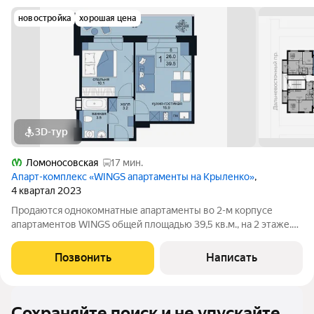
новостройка
хорошая цена
3D-тур
Ломоносовская
17 мин.
Апарт-комплекс «WINGS апартаменты на Крыленко»
,
4 квартал 2023
Продаются однокомнатные апартаменты во 2-м корпусе
апартаментов WINGS общей площадью 39,5 кв.м., на 2 этаже.
Приобрести апартамент возможно в ипотеку, в рассрочку со
сроком до 1,5 лет. Комплекс апартаментов "WINGS"
Позвонить
Написать
располагается по адресу улица
Сохраняйте поиск и не упускайте