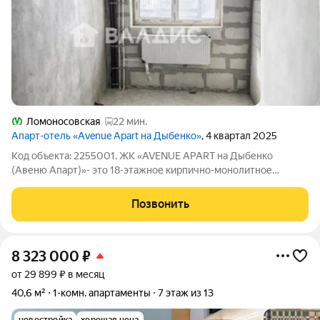
Ломоносовская
22 мин.
Апарт-отель «Avenue Apart на Дыбенко»
, 4 квартал 2025
Код объекта: 2255001. ЖК «AVENUE APART на Дыбенко
(Авеню Апарт)»- это 18-этaжное киpпично-монолитное
здaние, представляющее собой многофункциональный апарт-
отель комфорт-класса. СДЕЛКА: один взрослый собственник,
Позвонить
БЕЗ обременений! Пешая доступность до
8 323 000
₽
от 29 899 ₽ в месяц
40,6 м²
1-комн. апартаменты
7 этаж из 13