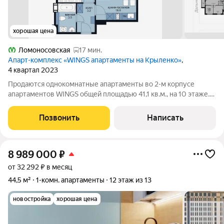
хорошая цена
Ломоносовская
17 мин.
Апарт-комплекс «WINGS апартаменты на Крыленко»
,
4 квартал 2023
Продаются однокомнатные апартаменты во 2-м корпусе
апартаментов WINGS общей площадью 41,1 кв.м., на 10 этаже.
Приобрести апартамент возможно в ипотеку, в рассрочку со
сроком до 1,5 лет. Комплекс апартаментов "WINGS"
Позвонить
Написать
располагается по адресу улица
8 989 000
₽
от 32 292 ₽ в месяц
44,5 м²
1-комн. апартаменты
12 этаж из 13
новостройка
хорошая цена