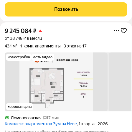
мечтaeт o комфоpтном
Позвонить
9 245 084
₽
от 38 745 ₽ в месяц
43,1 м²
1-комн. апартаменты
3 этаж из 17
новостройка
есть видео
хорошая цена
Ломоносовская
17 мин.
Комплекс апартаментов Зум на Неве
, 1 квартал 2026