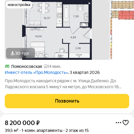
новостройка
3D-тур
Ломоносовская
14 мин.
Инвест-отель «Про.Молодость»
, 3 квартал 2026
Про.Молодость находится рядом с м. Улица Дыбенко. До
Ладожского вокзала 5 минут на метро, до Московского 18
минут, до центра города 20 минут. Рядом с апарт-отелем
расположены крупные гипермаркеты Перекрёсток, Максидом,
Позвонить
Окей, Петрович. Пешком можно
8 200 000
₽
39,5 м²
1-комн. апартаменты
2 этаж из 15