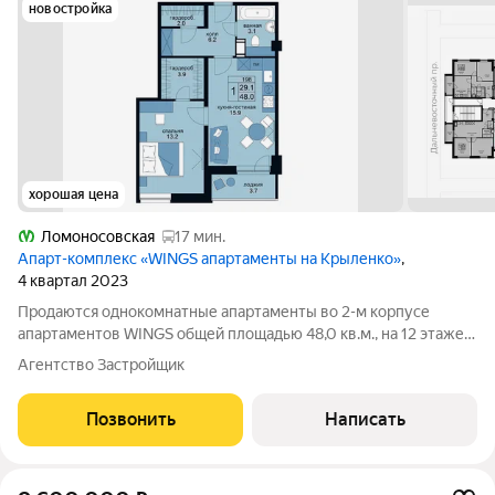
новостройка
хорошая цена
Ломоносовская
17 мин.
Апарт-комплекс «WINGS апартаменты на Крыленко»
,
4 квартал 2023
Продаются однокомнатные апартаменты во 2-м корпусе
апартаментов WINGS общей площадью 48,0 кв.м., на 12 этаже.
Приобрести апартамент возможно в ипотеку, в рассрочку со
Агентство Застройщик
сроком до 1,5 лет. Комплекс апартаментов "WINGS"
располагается по адресу улица
Позвонить
Написать