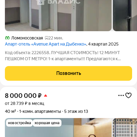
Ломоносовская
22 мин.
Апарт-отель «Avenue Apart на Дыбенко»
, 4 квартал 2025
Код объекта: 2226558. ЛУЧШАЯ СТОИМОСТЬ! 12 МИНУТ
ПЕШКОМ ОТ МЕТРО! 1-к апартаменты!!! Предлагаются к
продаже 1-к апартаменты в новом комплексе «Avenue-Apart» в
пешей доступности от метро "Улица Дыбенко". Комфортный
Позвонить
15 этаж из 18. Просторный балкон.
8 000 000
₽
от 28 739 ₽ в месяц
40 м²
1-комн. апартаменты
5 этаж из 13
новостройка
хорошая цена