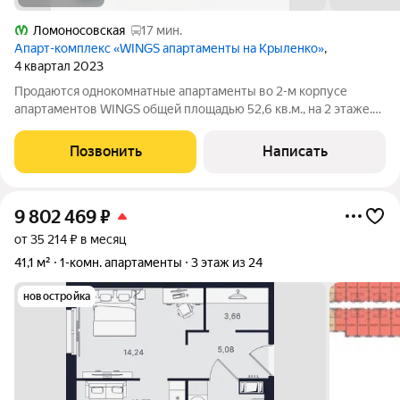
Ломоносовская
17 мин.
Апарт-комплекс «WINGS апартаменты на Крыленко»
,
4 квартал 2023
Продаются однокомнатные апартаменты во 2-м корпусе
апартаментов WINGS общей площадью 52,6 кв.м., на 2 этаже.
Приобрести апартамент возможно в ипотеку, в рассрочку со
сроком до 1,5 лет. Комплекс апартаментов "WINGS"
Позвонить
Написать
располагается по адресу улица
9 802 469
₽
от 35 214 ₽ в месяц
41,1 м²
1-комн. апартаменты
3 этаж из 24
новостройка