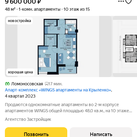
9 600 000
₽
48 м²
1-комн. апартаменты
10 этаж из 15
новостройка
хорошая цена
Ломоносовская
17 мин.
Апарт-комплекс «WINGS апартаменты на Крыленко»
,
4 квартал 2023
Продаются однокомнатные апартаменты во 2-м корпусе
апартаментов WINGS общей площадью 48,0 кв.м., на 10 этаже.
Приобрести апартамент возможно в ипотеку, в рассрочку со
Агентство Застройщик
сроком до 1,5 лет. Комплекс апартаментов "WINGS"
располагается по адресу улица
Позвонить
Написать