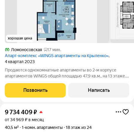
хорошая цена
Ломоносовская
17 мин.
Апарт-комплекс «WINGS апартаменты на Крыленко»
,
4 квартал 2023
Продаются однокомнатные апартаменты во 2-м корпусе
апартаментов WINGS общей площадью 47,9 кв.м., на 13 этаже.
Приобрести апартамент возможно в ипотеку, в рассрочку со
сроком до 1,5 лет. Комплекс апартаментов "WINGS"
Позвонить
Написать
располагается по адресу улица
9 734 409
₽
от 34 969 ₽ в месяц
40,5 м²
1-комн. апартаменты
18 этаж из 24