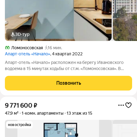
3D-тур
Ломоносовская
16 мин.
Апарт-отель «Начало»
, 4 квартал 2022
Апарт-отель «Начало» расположен на берегу Ивановского
водоема в 15 минутах ходьбы от ст.м. «Ломоносовская». В
апарт-отеле вы можете купить апартаменты и распоряжаться
ими, как считаете нужным: заселиться в них, сдавать в аренду
Позвонить
самому или с помощью
9 771 600
₽
47,9 м²
1-комн. апартаменты
13 этаж из 15
новостройка