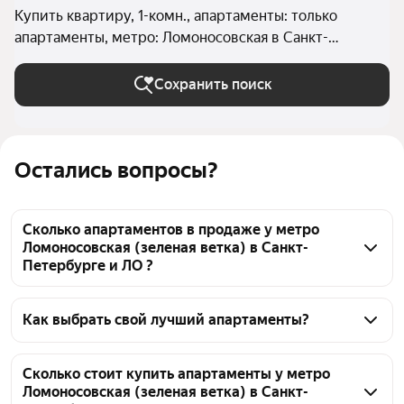
Купить квартиру, 1-комн., апартаменты: только
апартаменты, метро: Ломоносовская в Санкт-
Петербурге и ЛО
Сохранить поиск
Остались вопросы?
Сколько апартаментов в продаже у метро
Ломоносовская (зеленая ветка) в Санкт-
Петербурге и ЛО ?
На Яндекс Недвижимости в продаже у метро 
Ломоносовская (зеленая ветка) в Санкт-Петербурге 
Как выбрать свой лучший апартаменты?
и ЛО 153 апартаменты, из них 3 объявления от 
Чтобы купить 1-комнатные апартаменты у метро 
собственников, 38 объявлений от агентств, 112 
Ломоносовская (зеленая ветка), воспользуйтесь 
Сколько стоит купить апартаменты у метро
объявлений от застройщиков
Ломоносовская (зеленая ветка) в Санкт-
тепловой картой для оценки инфраструктуры и 