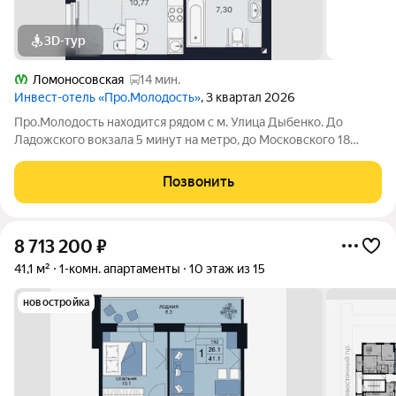
3D-тур
Ломоносовская
14 мин.
Инвест-отель «Про.Молодость»
, 3 квартал 2026
Про.Молодость находится рядом с м. Улица Дыбенко. До
Ладожского вокзала 5 минут на метро, до Московского 18
минут, до центра города 20 минут. Рядом с апарт-отелем
расположены крупные гипермаркеты Перекрёсток, Максидом,
Позвонить
Окей, Петрович. Пешком можно
8 713 200
₽
41,1 м²
1-комн. апартаменты
10 этаж из 15
новостройка