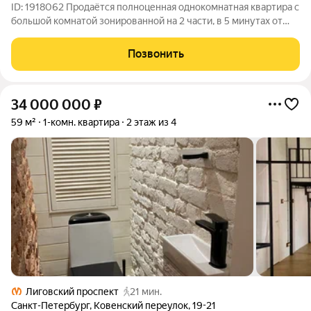
ID: 1918062 Продаётся полноценная однокомнатная квартира с
большой комнатой зонированной на 2 части, в 5 минутах от
метро «Обводный канал» Санкт-Петербург, Фрунзенский
район, ул. Боровая, д. 58, литера В Ключевое преимущество: 5
Позвонить
минут пешком до метро
34 000 000
₽
59 м²
1-комн. квартира
2 этаж из 4
Лиговский проспект
21 мин.
Санкт-Петербург
,
Ковенский переулок
,
19-21