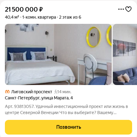
21 500 000
₽
40,4 м²
1-комн. квартира
2 этаж из 6
Лиговский проспект
14 мин.
Санкт-Петербург
,
улица Марата
,
4
Арт. 93813057. Удачный инвестиционный проект или жизнь в
центре Северной Венеции Что вы выберите? Вашему
вниманию предлагается великолепная квартира в самом
центре Санкт-Петербурга буквально в нескольких минутах от
Позвонить
метро «Маяковская». Этот объект