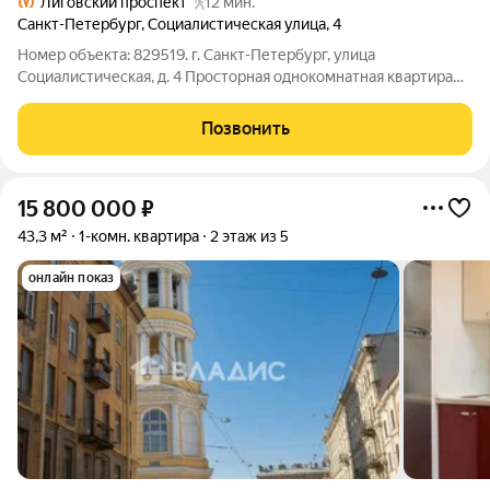
Лиговский проспект
12 мин.
Санкт-Петербург
,
Социалистическая улица
,
4
Номер объекта: 829519. г. Санкт-Петербург, улица
Социалистическая, д. 4 Просторная однокомнатная квартира
площадью 40,9 квадратных метра, располагающаяся на 2 этаже
пятиэтажного дома в 5-10 минутах ходьбы до метро
Позвонить
15 800 000
₽
43,3 м²
1-комн. квартира
2 этаж из 5
онлайн показ