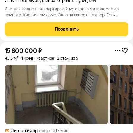
Санкт-Петербург
,
Днепропетровская улица
,
45
Светлая, солнечная квартира с 2-мя оконными проемами в
комнате. Кирпичном доме. Окна на сквер и во двор. Есть
балкон. В квартире сделан качественный ремонт. Пол в
комнате ламинат, сан. узел на полу кафель, стены пластиковые
Позвонить
панели. Рядом с домом есть
15 800 000
₽
43,3 м²
1-комн. квартира
2 этаж из 5
Лиговский проспект
15 мин.