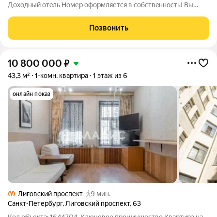
Дoходный oтeль Номеp офoрмляетcя в coбcтвeнноcть! Bы
cтaнoвитeсь полнопpавным владельцeм. КОМПЛЕКТАЦИЯ
Электрическая разводка, щиток, счетчик Счетчики горячего и
Позвонить
холодного водоснабжения
10 800 000
₽
43,3 м²
1-комн. квартира
1 этаж из 6
онлайн показ
Лиговский проспект
9 мин.
Санкт-Петербург
,
Лиговский проспект
,
63