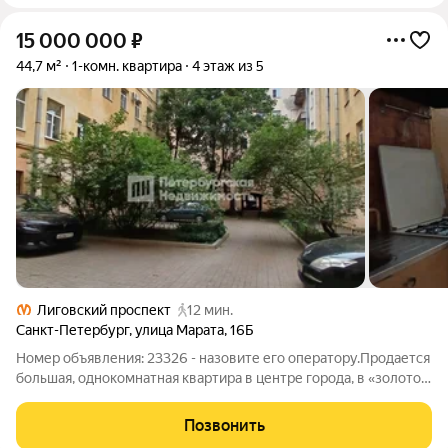
15 000 000
₽
44,7 м²
1-комн. квартира
4 этаж из 5
Лиговский проспект
12 мин.
Санкт-Петербург
,
улица Марата
,
16Б
Номер объявления: 23326 - назовите его оператору.Продается
большая, однокомнатная квартира в центре города, в «золотом
треугольнике» в пяти минутах от метро Маяковская. Район с
прекрасно развитой социальной и транспортной
Позвонить
инфраструктурой. Дом