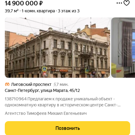
14 900 000
₽
39,7 м²
1-комн. квартира
3 этаж из 3
Лиговский проспект
7 мин.
Санкт-Петербург
,
улица Марата
,
45/12
138710964 Предлагаем к продаже уникальный объект -
однокомнатную квартиру в историческом центре Санкт-
Петербурга в кирпичном доме, сочетающую надежность и
Агентство Тимофеев Михаил Евгеньевич
высокие звукоизоляционные свойства дореволюционной
застройки с современными потребительскими
Позвонить