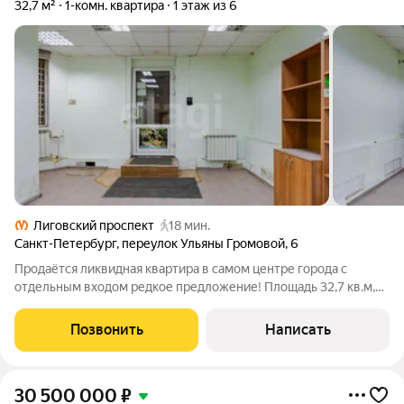
32,7 м²
1-комн. квартира
1 этаж из 6
Лиговский проспект
18 мин.
Санкт-Петербург
,
переулок Ульяны Громовой
,
6
Продаётся ликвидная квартира в самом центре города с
отдельным входом редкое предложение! Площадь 32,7 кв.м,
первый этаж, что идеально подходит как для комфортного
проживания, так и для ведения бизнеса (офис, салон, студия и
Позвонить
Написать
др.). Ранее помещение
30 500 000
₽