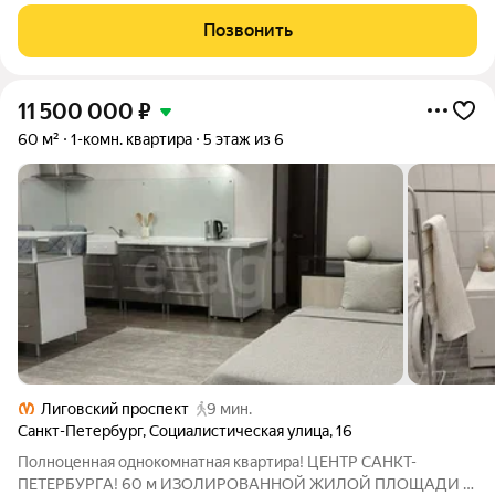
Социалистической. Автор доходного дома - архитектор
Шрётер Виктор Александрович - основоположника
Позвонить
кирпичного стиля в Санкт-Петербурге. Вход с
11 500 000
₽
60 м²
1-комн. квартира
5 этаж из 6
Лиговский проспект
9 мин.
Санкт-Петербург
,
Социалистическая улица
,
16
Полноценная однокомнатная квартира! ЦЕНТР САНКТ-
ПЕТЕРБУРГА! 60 м ИЗОЛИРОВАННОЙ ЖИЛОЙ ПЛОЩАДИ /