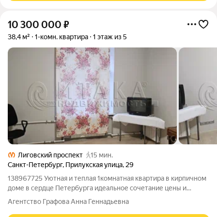
10 300 000
₽
38,4 м²
1-комн. квартира
1 этаж из 5
Лиговский проспект
15 мин.
Санкт-Петербург
,
Прилукская улица
,
29
138967725 Уютная и теплая 1комнатная квартира в кирпичном
доме в сердце Петербурга идеальное сочетание цены и
городских удобств. Продается по прямой сделке заруб.: все
Агентство Графова Анна Геннадьевна
документы готовы, сделка пройдет быстро, возможна ипотека