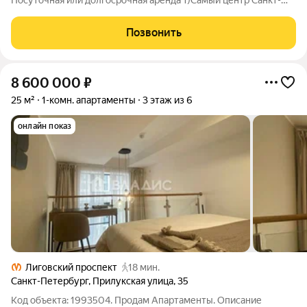
Посуточная или долгосрочная аренда 1)Самый центр Санкт-
Петербурга 2) Отличная транспортная доступность - метро в
2-4 мин пешком (зеленая и квасная ветки), рядом Московский
Позвонить
вокзал, 2-3 остановки
8 600 000
₽
25 м²
1-комн. апартаменты
3 этаж из 6
онлайн показ
Лиговский проспект
18 мин.
Санкт-Петербург
,
Прилукская улица
,
35
Код объекта: 1993504. Продам Апартаменты. Описание