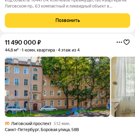
Код объекта: 1644704. Ключевое преимущество Квартира на
Лиговском пр., 63 компактный и ликвидный объект в
историческом кирпичном доме 1909 года. Первый этаж при
общей площади 43,3 м и потолках 3,2 м создаёт ощущение
Позвонить
простора и удобства размещения
11 490 000
₽
44,8 м²
1-комн. квартира
4 этаж из 4
Лиговский проспект
12 мин.
Санкт-Петербург
,
Боровая улица
,
58В