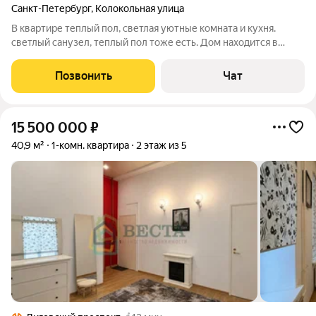
Санкт-Петербург
,
Колокольная улица
В квартире теплый пол, светлая уютные комната и кухня.
светлый санузел, теплый пол тоже есть. Дом находится в
пешей доступности от трех станций метро: Владимирская - 5
мин Достоевская - 5 мин. Маяковская - 8-10 минут Вокруг
Позвонить
Чат
множество магазинов и
15 500 000
₽
40,9 м²
1-комн. квартира
2 этаж из 5