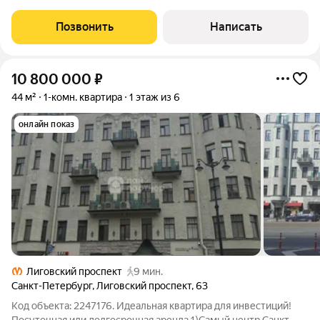
15 мин до Невского / ПАРКОВКА во дворе / ДОХОД от 8 000 /
сутки Уважаемые покупатели! Предлагаем вашему вниманию
Позвонить
Написать
уникальный объект в самом сердце
10 800 000
₽
44 м²
1-комн. квартира
1 этаж из 6
онлайн показ
Лиговский проспект
9 мин.
Санкт-Петербург
,
Лиговский проспект
,
63
Код объекта: 2247176. Идеальная квартира для инвестиций!