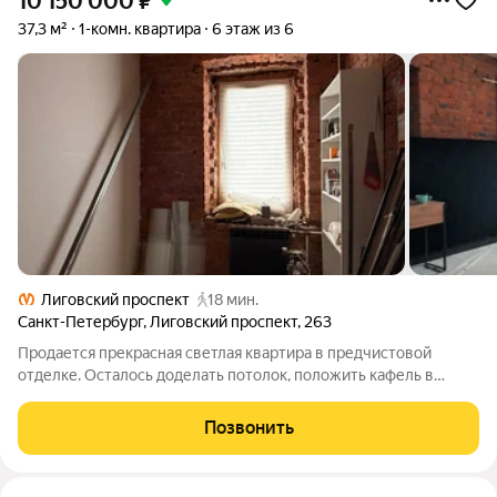
10 150 000
₽
37,3 м²
1-комн. квартира
6 этаж из 6
Лиговский проспект
18 мин.
Санкт-Петербург
,
Лиговский проспект
,
263
Продается прекрасная светлая квартира в предчистовой
отделке. Осталось доделать потолок, положить кафель в
ванной, положить пол (есть натуральный паркет, который при
желании покупателя отдадим вместе с квартирой + контакт
Позвонить
мастера по укладке). В