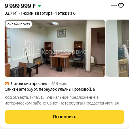
9 999 999
₽
32,7 м²
1-комн. квартира
1 этаж из 6
онлайн показ
Лиговский проспект
18 мин.
Санкт-Петербург
,
переулок Ульяны Громовой
,
6
Код объекта: 1746513. Уникальное предложение в
историческом районе Санкт-Петербурга! Продаётся уютная
однокомнатная квартира по адресу: переулок Ульяны
Громовой, 6. Квартира расположена на первом этаже
Позвонить
шестиэтажного кирпичного дома 1880 года