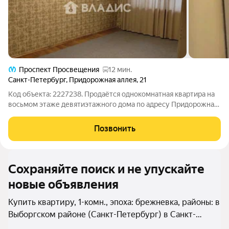
Проспект Просвещения
12 мин.
Санкт-Петербург
,
Придорожная аллея
,
21
Код объекта: 2227238. Продаётся однокомнатная квартира на
восьмом этаже девятиэтажного дома по адресу Придорожная
аллея, 21. Квартира расположена в доме 1974 года постройки.
Общая площадь квартиры составляет 32,5 квадратных метров,
Позвонить
из которых 18
Сохраняйте поиск и не упускайте
новые объявления
Купить квартиру, 1-комн., эпоха: брежневка, районы: в
Выборгском районе (Санкт-Петербург) в Санкт-
Петербурге и ЛО