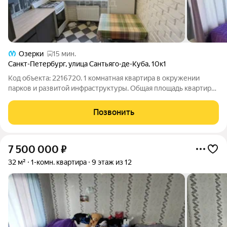
Озерки
15 мин.
Санкт-Петербург
,
улица Сантьяго-де-Куба
,
10к1
Код объекта: 2216720. 1 комнатная квартира в окружении
парков и развитой инфраструктуры. Общая площадь квартиры
: 32 м. Состояние: косметический ремонт. Дом расположен в
экологически чистом районе, рядом с огромным парком
Позвонить
Сосновка. Идеальное место
7 500 000
₽
32 м²
1-комн. квартира
9 этаж из 12