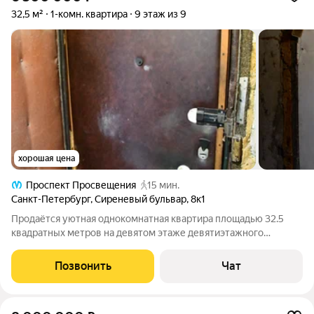
32,5 м²
1-комн. квартира
9 этаж из 9
хорошая цена
Проспект Просвещения
15 мин.
Санкт-Петербург
,
Сиреневый бульвар
,
8к1
Продаётся уютная однокомнатная квартира площадью 32.5
квадратных метров на девятом этаже девятиэтажного
панельного дома Жилая площадь составляет 17.8 квадратных
метров, а кухня занимает 6.3 квадратных метров. Из окон
Позвонить
Чат
открывается приятный вид на тихий