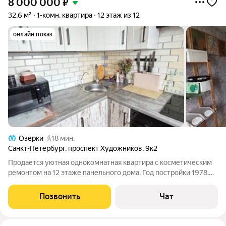
8 000 000
₽
32,6 м²
1-комн. квартира
12 этаж из 12
онлайн показ
Озерки
18 мин.
Санкт-Петербург
,
проспект Художников
,
9к2
Продается уютная однокомнатная квартира с косметическим
ремонтом на 12 этаже панельного дома. Год постройки 1978.
Из окон открывается вид во двор, что обеспечивает тишину и
спокойствие. В квартире раздельный санузел, а также
Позвонить
Чат
просторная лоджия,