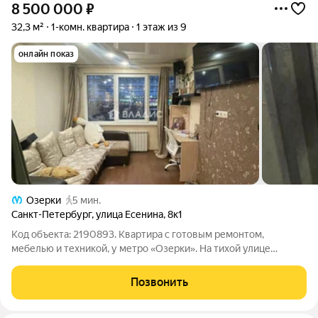
8 500 000
₽
32,3 м²
1-комн. квартира
1 этаж из 9
онлайн показ
Озерки
5 мин.
Санкт-Петербург
,
улица Есенина
,
8к1
Код объекта: 2190893. Квартира с готовым ремонтом,
мебелью и техникой, у метро «Озерки». На тихой улице
Есенина, расположился дом, панельного типа, 1978 года
постройки. С чистой придомовой территорией и подъездами,
Позвонить
мирными соседями и всего в 5