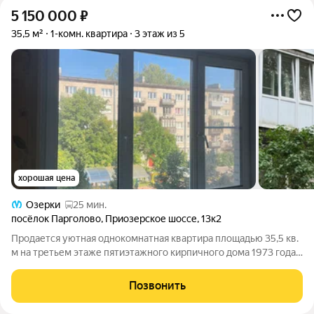
5 150 000
₽
35,5 м²
1-комн. квартира
3 этаж из 5
хорошая цена
Озерки
25 мин.
посёлок Парголово
,
Приозерское шоссе
,
13к2
Продается уютная однокомнатная квартира площадью 35,5 кв.
м на третьем этаже пятиэтажного кирпичного дома 1973 года
постройки. Жилая площадь составляет 17 кв. м, а кухня 7 кв. м.
Высота потолков - 2,6 метра. Дом расположен в тихом районе,
Позвонить
окна