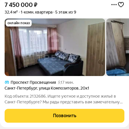
7 450 000
₽
32,4 м²
1-комн. квартира
5 этаж из 9
онлайн показ
Проспект Просвещения
17 мин.
Санкт-Петербург
,
улица Композиторов
,
20к1
Код объекта: 2132686. Ищете уютное и доступное жильё в
Санкт-Петербурге? Мы рады представить вам замечательную
однокомнатную квартиру по адресу улица Композиторов,
20к1! ВСЕ ДОКУМЕНТЫ ГОТОВЫ К СДЕЛКЕ Эта квартира
Позвонить
идеальный выбор для тех, кто ценит