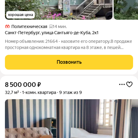
хорошая цена
Политехническая
14 мин.
Санкт-Петербург
,
улица Сантьяго-де-Куба
,
2к1
Номер объявления: 21664 - назовите его оператору.В продаже
просторная однокомнатная квартира на 8 этаже, в пешей
доступности от метро Озерки. Дом панельный, с
железобетонными перекрытиями, комфорт класса, серия 504-
Позвонить
Д. Жилая комната площадью 17,10
8 500 000
₽
32,7 м²
1-комн. квартира
9 этаж из 9