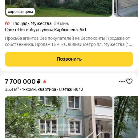
хорошая цена
Площадь Мужества
9 мин.
Санкт-Петербург
,
улица Карбышева
,
6к1
Просьба агентов без покупателей не беспокоить! Продажа от
собственника. Продам 1 км. кв. вблизи метро пл. Мужества (10
мин. пешком). Окна выходят во двор. Балкон остеклён. 2
взрослых собственника, оба будут присутствовать на сделке.
Позвонить
В собственности
7 700 000
₽
35,4 м²
1-комн. квартира
8 этаж из 12