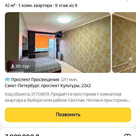
42 м²
1-комн. квартира
9 этаж из 9
3D-тур
Проспект Просвещения
11 мин.
Санкт-Петербург
,
проспект Культуры
,
22к2
Код объекта: 2170809. Продаётся просторная 1-комнатная
квартира в Выборгском районе Светлая, тёплая и просторная
двухсторонняя 1-комнатная квартира, по площади как
полноценная двухкомнатная. Редкая и очень удобная
Позвонить
планировка, которую сегодня чаще