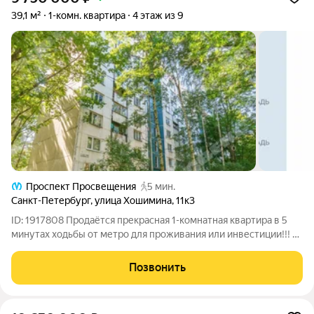
39,1 м²
1-комн. квартира
4 этаж из 9
Проспект Просвещения
5 мин.
Санкт-Петербург
,
улица Хошимина
,
11к3
ID: 1917808 Продаётся прекрасная 1-комнатная квартира в 5
минутах ходьбы от метро для проживания или инвестиции!!! 1
взрослый собственник Важные преимущества: !!! Чисто:
документы и история квартиры прозрачны !!! Отсутствие
Позвонить
обременений и долгов !!!