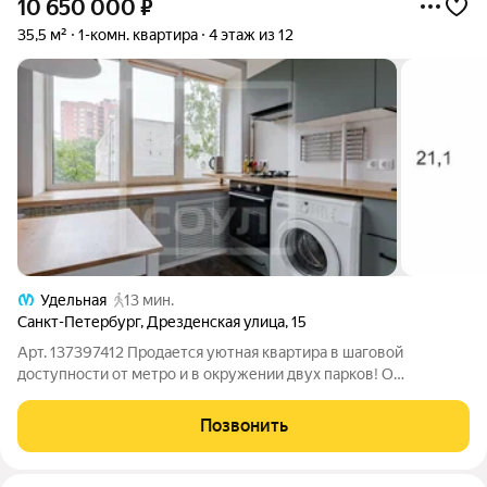
10 650 000
₽
35,5 м²
1-комн. квартира
4 этаж из 12
Удельная
13 мин.
Санкт-Петербург
,
Дрезденская улица
,
15
Арт. 137397412 Продается уютная квартира в шаговой
доступности от метро и в окружении двух парков! О
КВАРТИРЕ: квартира полностью мебелирована и есть все
необходимое для вашей комфортной жизни кухня
Позвонить
оборудована хорошей техникой (варочная поверхность,