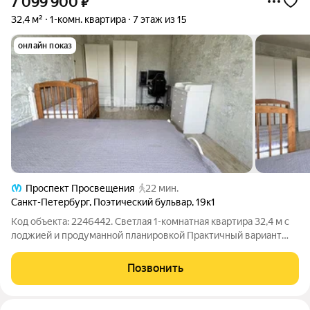
7 099 900
₽
32,4 м²
1-комн. квартира
7 этаж из 15
онлайн показ
Проспект Просвещения
22 мин.
Санкт-Петербург
,
Поэтический бульвар
,
19к1
Код объекта: 2246442. Светлая 1-комнатная квартира 32,4 м с
лоджией и продуманной планировкой Практичный вариант
для комфортной жизни: средний 7-й этаж даёт мягкое
естественное освещение и тишину, без уличного шума. О
Позвонить
квартире: Просторная комната