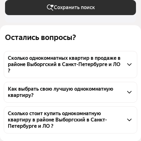
Сохранить поиск
Остались вопросы?
Сколько однокомнатных квартир в продаже в
районе Выборгский в Санкт-Петербурге и ЛО
?
На Яндекс Недвижимости в продаже в районе 
Выборгский в Санкт-Петербурге и ЛО 34 
Как выбрать свою лучшую однокомнатную
квартиру?
однокомнатных квартиры, из них 4 объявления от 
собственников, 30 объявлений от агентств
Чтобы купить 1-комнатную квартиру в брежневке в 
районе Выборгский, воспользуйтесь тепловой 
Сколько стоит купить однокомнатную
квартиру в районе Выборгский в Санкт-
картой для оценки инфраструктуры и 
Петербурге и ЛО ?
транспортной доступности в выбранном районе в 
районе Выборгский в Санкт-Петербурге и ЛО
Цена за квадратный метр
145 070 — 304 167 ₽