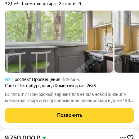
32,1 м²
1-комн. квартира
2 этаж из 9
Проспект Просвещения
19 мин.
Санкт-Петербург
,
улица Композиторов
,
26/3
ID: 1916817 Прекрасный вариант для начала новой жизни! 1-
комнатная квартира с эргономичной планировкой в доме 1980
г.п. Приятный вид из окон на зелёную аллею. Мебель встроена
по индивидуальным замерам. Из техники: газовая плита с
Позвонить
электроподжигом и
9 750 000
₽