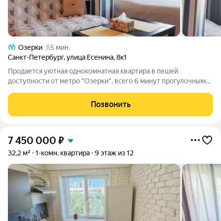
Озерки
5 мин.
Санкт-Петербург
,
улица Есенина
,
8к1
Продается уютная однокомнатная квартира в пешей
доступности от метро "Озерки", всего 6 минут прогулочным
шагом. Общая площадь квартиры составляет 32.7 кв. м, жилая
площадь 17.8 кв. м, кухня 6.3 кв. м. Квартира расположена на
Позвонить
последнем, девятом
7 450 000
₽
32,2 м²
1-комн. квартира
9 этаж из 12