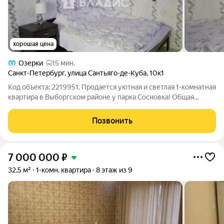
хорошая цена
Озерки
15 мин.
Санкт-Петербург
,
улица Сантьяго-де-Куба
,
10к1
Код объекта: 2219951. Продается уютная и светлая 1-комнатная
квартира в Выборгском районе у парка Сосновка! Общая
площадь 32.2 м, комната 17 м, кухня 7 м. Просторный не
застеклённый балкон 3.8 м2. В прихожей вместительная
Позвонить
кладовая для различных
7 000 000
₽
32,5 м²
1-комн. квартира
8 этаж из 9