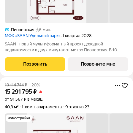
Пионерская
6 мин.
МФК «SAAN Удельный парк»
, 1 квартал 2028
SAAN - новый мультиформатный проект доходной
недвижимости в двух минутах от метро Пионерская. В 10
шагах от входа начинается Удельный парк. В проекте
представлены различные варианты: от компактных студий до
Позвонить
Позвоните мне
просторных резиденций с панорамными
19 114 744
₽
–20%
15 291 795
₽
от 91 567 ₽ в месяц
40,3 м²
1-комн. апартаменты
9 этаж из 23
новостройка