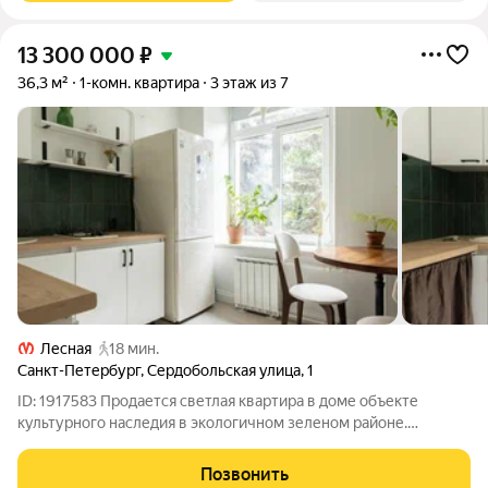
13 300 000
₽
36,3 м²
1-комн. квартира
3 этаж из 7
Лесная
18 мин.
Санкт-Петербург
,
Сердобольская улица
,
1
ID: 1917583 Продается светлая квартира в доме объекте
культурного наследия в экологичном зеленом районе.
Голубые ели за большими окнами, потолки 3 метра, площадь
36,2 м? (по факту 37,4 м?). Расположена на 3 этаже из 7.
Позвонить