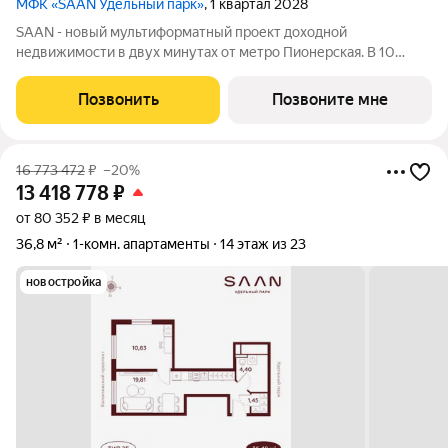
МФК «SAAN Удельный парк»
, 1 квартал 2028
SAAN - новый мультиформатный проект доходной
недвижимости в двух минутах от метро Пионерская. В 10
шагах от входа начинается Удельный парк. В проекте
представлены различные варианты: от компактных студий до
Позвонить
Позвоните мне
просторных резиденций с панорамными
16 773 472
₽
–20%
13 418 778
₽
от 80 352 ₽ в месяц
36,8 м²
1-комн. апартаменты
14 этаж из 23
новостройка