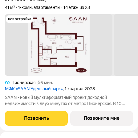
41 м²
1-комн. апартаменты
14 этаж из 23
новостройка
Пионерская
6 мин.
МФК «SAAN Удельный парк»
, 1 квартал 2028
SAAN - новый мультиформатный проект доходной
недвижимости в двух минутах от метро Пионерская. В 10
шагах от входа начинается Удельный парк. В проекте
представлены различные варианты: от компактных студий до
Позвонить
Позвоните мне
просторных резиденций с панорамными