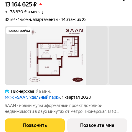
13 164 625
₽
от 78 830 ₽ в месяц
32 м²
1-комн. апартаменты
14 этаж из 23
новостройка
Пионерская
6 мин.
МФК «SAAN Удельный парк»
, 1 квартал 2028
SAAN - новый мультиформатный проект доходной
недвижимости в двух минутах от метро Пионерская. В 10
шагах от входа начинается Удельный парк. В проекте
представлены различные варианты: от компактных студий до
Позвонить
Позвоните мне
просторных резиденций с панорамными