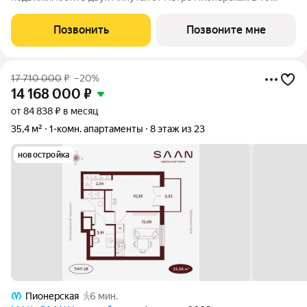
шагах от входа начинается Удельный парк. В проекте
представлены различные варианты: от компактных студий до
Позвонить
Позвоните мне
просторных резиденций с панорамными
17 710 000
₽
–20%
14 168 000
₽
от 84 838 ₽ в месяц
35,4 м²
1-комн. апартаменты
8 этаж из 23
новостройка
Пионерская
6 мин.