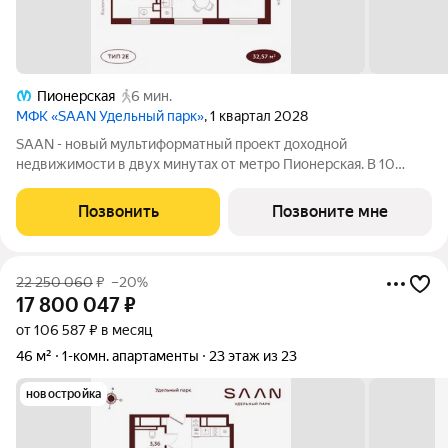
Пионерская
6 мин.
МФК «SAAN Удельный парк»
, 1 квартал 2028
SAAN - новый мультиформатный проект доходной
недвижимости в двух минутах от метро Пионерская. В 10
шагах от входа начинается Удельный парк. В проекте
представлены различные варианты: от компактных студий до
Позвонить
Позвоните мне
просторных резиденций с панорамными
22 250 060
₽
–20%
17 800 047
₽
от 106 587 ₽ в месяц
46 м²
1-комн. апартаменты
23 этаж из 23
новостройка