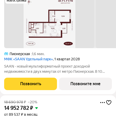
новостройка
Пионерская
6 мин.
МФК «SAAN Удельный парк»
, 1 квартал 2028
SAAN - новый мультиформатный проект доходной
недвижимости в двух минутах от метро Пионерская. В 10
шагах от входа начинается Удельный парк. В проекте
представлены различные варианты: от компактных студий до
Позвонить
Позвоните мне
просторных резиденций с панорамными
18 690 978
₽
–20%
14 952 782
₽
от 89 537 ₽ в месяц