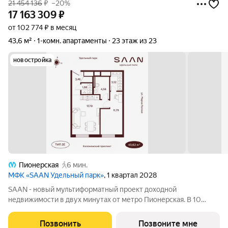
21 454 136
₽
–20%
17 163 309
₽
от 102 774 ₽ в месяц
43,6 м²
1-комн. апартаменты
23 этаж из 23
новостройка
Пионерская
6 мин.
МФК «SAAN Удельный парк»
, 1 квартал 2028
SAAN - новый мультиформатный проект доходной
недвижимости в двух минутах от метро Пионерская. В 10
шагах от входа начинается Удельный парк. В проекте
представлены различные варианты: от компактных студий до
Позвонить
Позвоните мне