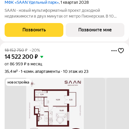
МФК «SAAN Удельный парк»
, 1 квартал 2028
SAAN - новый мультиформатный проект доходной
недвижимости в двух минутах от метро Пионерская. В 10
шагах от входа начинается Удельный парк. В проекте
представлены различные варианты: от компактных студий до
Позвонить
Позвоните мне
просторных резиденций с панорамными
18 152 750
₽
–20%
14 522 200
₽
от 86 959 ₽ в месяц
35,4 м²
1-комн. апартаменты
10 этаж из 23
новостройка