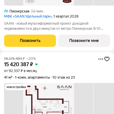
Пионерская
6 мин.
МФК «SAAN Удельный парк»
, 1 квартал 2028
SAAN - новый мультиформатный проект доходной
недвижимости в двух минутах от метро Пионерская. В 10
шагах от входа начинается Удельный парк. В проекте
представлены различные варианты: от компактных студий до
Позвонить
Позвоните мне
просторных резиденций с панорамными
19 275 494
₽
–20%
15 420 387
₽
от 92 337 ₽ в месяц
41 м²
1-комн. апартаменты
10 этаж из 23
новостройка