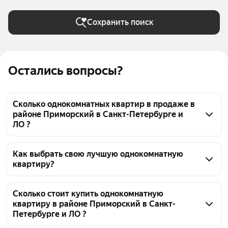
Сохранить поиск
Остались вопросы?
Сколько однокомнатных квартир в продаже в
районе Приморский в Санкт-Петербурге и
ЛО ?
На Яндекс Недвижимости в продаже в районе 
Приморский в Санкт-Петербурге и ЛО 31 
Как выбрать свою лучшую однокомнатную
квартиру?
однокомнатных квартира, из них 2 объявления от 
агентств, 29 объявлений от застройщиков
Чтобы купить 1-комнатную квартиру рядом с 
фитнесом в районе Приморский, воспользуйтесь 
Сколько стоит купить однокомнатную
квартиру в районе Приморский в Санкт-
тепловой картой для оценки инфраструктуры и 
Петербурге и ЛО ?
транспортной доступности в выбранном районе в 