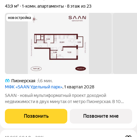
43,9 м²
1-комн. апартаменты
8 этаж из 23
новостройка
Пионерская
6 мин.
МФК «SAAN Удельный парк»
, 1 квартал 2028
SAAN - новый мультиформатный проект доходной
недвижимости в двух минутах от метро Пионерская. В 10
шагах от входа начинается Удельный парк. В проекте
представлены различные варианты: от компактных студий до
Позвонить
Позвоните мне
просторных резиденций с панорамными