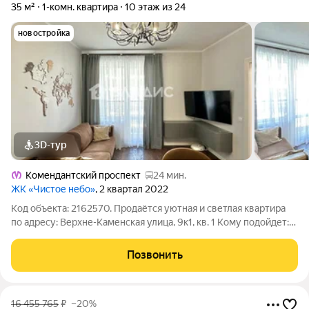
35 м²
1-комн. квартира
10 этаж из 24
новостройка
3D-тур
Комендантский проспект
24 мин.
ЖК «Чистое небо»
, 2 квартал 2022
Код объекта: 2162570. Продаётся уютная и светлая квартира
по адресу: Верхне-Каменская улица, 9к1, кв. 1 Кому подойдет:
Молодой семье, ищущей свой первый уютный дом в хорошем
районе. Паре, которая хочет жить отдельно с комфортом.
Позвонить
Инвестору, как
16 455 765
₽
–20%