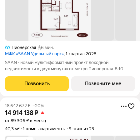
Пионерская
6 мин.
МФК «SAAN Удельный парк»
, 1 квартал 2028
SAAN - новый мультиформатный проект доходной
недвижимости в двух минутах от метро Пионерская. В 10
шагах от входа начинается Удельный парк. В проекте
представлены различные варианты: от компактных студий до
Позвонить
Позвоните мне
просторных резиденций с панорамными
18 642 672
₽
–20%
14 914 138
₽
от 89 306 ₽ в месяц
40,3 м²
1-комн. апартаменты
9 этаж из 23