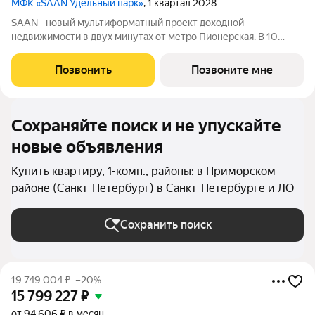
МФК «SAAN Удельный парк»
, 1 квартал 2028
SAAN - новый мультиформатный проект доходной
недвижимости в двух минутах от метро Пионерская. В 10
шагах от входа начинается Удельный парк. В проекте
представлены различные варианты: от компактных студий до
Позвонить
Позвоните мне
просторных резиденций с панорамными
Сохраняйте поиск и не упускайте
новые объявления
Купить квартиру, 1-комн., районы: в Приморском
районе (Санкт-Петербург) в Санкт-Петербурге и ЛО
Сохранить поиск
19 749 004
₽
–20%
15 799 227
₽
от 94 606 ₽ в месяц