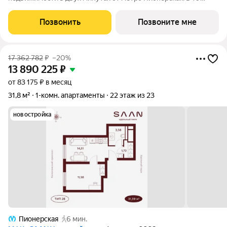
шагах от входа начинается Удельный парк. В проекте
представлены различные варианты: от компактных студий до
Позвонить
Позвоните мне
просторных резиденций с панорамными
17 362 782
₽
–20%
13 890 225
₽
от 83 175 ₽ в месяц
31,8 м²
1-комн. апартаменты
22 этаж из 23
новостройка
Пионерская
6 мин.