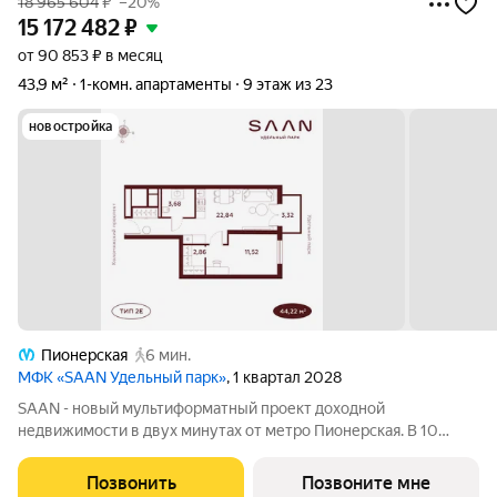
18 965 604
₽
–20%
15 172 482
₽
от 90 853 ₽ в месяц
43,9 м²
1-комн. апартаменты
9 этаж из 23
новостройка
Пионерская
6 мин.
МФК «SAAN Удельный парк»
, 1 квартал 2028
SAAN - новый мультиформатный проект доходной
недвижимости в двух минутах от метро Пионерская. В 10
шагах от входа начинается Удельный парк. В проекте
представлены различные варианты: от компактных студий до
Позвонить
Позвоните мне