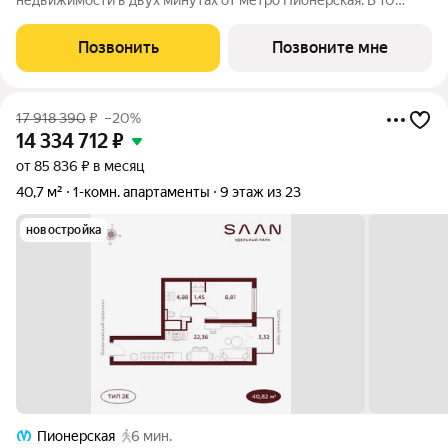
недвижимости в двух минутах от метро Пионерская. В 10
шагах от входа начинается Удельный парк. В проекте
представлены различные варианты: от компактных студий до
Позвонить
Позвоните мне
просторных резиденций с панорамными
17 918 390
₽
–20%
14 334 712
₽
от 85 836 ₽ в месяц
40,7 м²
1-комн. апартаменты
9 этаж из 23
новостройка
Пионерская
6 мин.