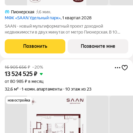
Пионерская
6 мин.
МФК «SAAN Удельный парк»
, 1 квартал 2028
SAAN - новый мультиформатный проект доходной
недвижимости в двух минутах от метро Пионерская. В 10
шагах от входа начинается Удельный парк. В проекте
представлены различные варианты: от компактных студий до
Позвонить
Позвоните мне
просторных резиденций с панорамными
16 905 656
₽
–20%
13 524 525
₽
от 80 985 ₽ в месяц
32,6 м²
1-комн. апартаменты
10 этаж из 23
новостройка